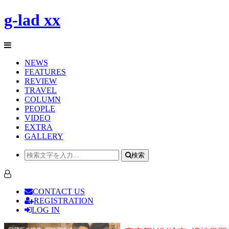
g-lad xx
NEWS
FEATURES
REVIEW
TRAVEL
COLUMN
PEOPLE
VIDEO
EXTRA
GALLERY
検索
CONTACT US
REGISTRATION
LOG IN