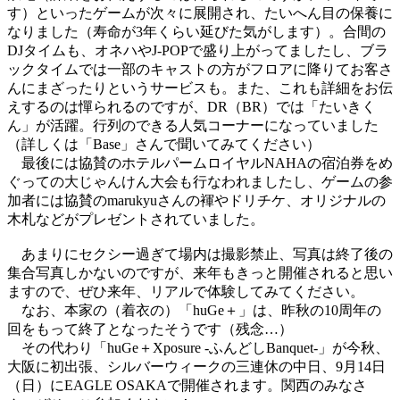
す）といったゲームが次々に展開され、たいへん目の保養に
なりました（寿命が3年くらい延びた気がします）。合間の
DJタイムも、オネハやJ-POPで盛り上がってましたし、ブラ
ックタイムでは一部のキャストの方がフロアに降りてお客さ
んにまざったりというサービスも。また、これも詳細をお伝
えするのは憚られるのですが、DR（BR）では「たいきく
ん」が活躍。行列のできる人気コーナーになっていました
（詳しくは「Base」さんで聞いてみてください）
最後には協賛のホテルパームロイヤルNAHAの宿泊券をめ
ぐっての大じゃんけん大会も行なわれましたし、ゲームの参
加者には協賛のmarukyuさんの褌やドリチケ、オリジナルの
木札などがプレゼントされていました。
あまりにセクシー過ぎて場内は撮影禁止、写真は終了後の
集合写真しかないのですが、来年もきっと開催されると思い
ますので、ぜひ来年、リアルで体験してみてください。
なお、本家の（着衣の）「huGe＋」は、昨秋の10周年の
回をもって終了となったそうです（残念…）
その代わり「huGe＋Xposure -ふんどしBanquet-」が今秋、
大阪に初出張、シルバーウィークの三連休の中日、9月14日
（日）にEAGLE OSAKAで開催されます。関西のみなさ