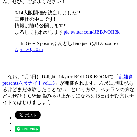
ん、ぜひ、ご参加ください！
9/14大阪開催が決定しました!!
三連休の中日です!
情報は随時公開します!!
よろしくおねがします
pic.twitter.com/iJBBJvOH3k
— huGe＋XposureふんどしBanquet (@HXposure)
April 30, 2025
なお、5月5日はD-light,Tokyo＋BOILOR ROOMで「
乱雄會
presents六尺ナイトvol.13
」が開催されます。六尺に興味があ
るけどまだ体験したことない…という方や、ベテランの方な
どもぜひ！ GW最高の盛り上がりになる5月5日はぜひ六尺ナ
イトではじけましょう！