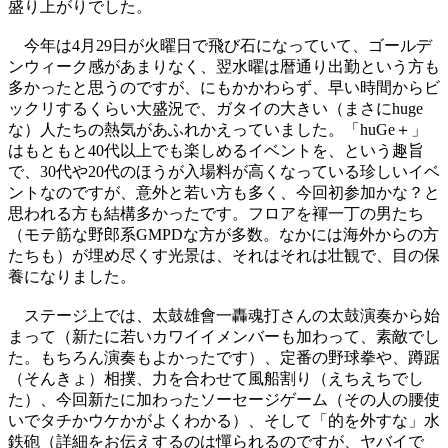
盛り上がりでした。
今年は4月29日が火曜日で飛び石になっていて、ゴールデ
ンウィーク感があまりなく、翌水曜は暦通り出勤という方も
多かったと思うのですが、にもかかわらず、早い時間からビ
ックリするくらい大盛況で、ガタイの大きい（まさにhuge
な）人たちの熱気があふれかえっていました。「huGe＋」
はもともと40代以上でも楽しめるイベントを、という趣旨
で、30代や20代のほうが入場料が高くなっている珍しいイベ
ントなのですが、意外と若い方も多く、今回初参加かな？と
思われる方も結構多かったです。フロアを褌一丁の男たち
（モテ筋な野郎系GMPDな方が多数。なかには海外からの方
たちも）が埋め尽くす光景は、それはそれは壮観で、目の保
養になりました。
ステージ上では、太鼓雄會一轟魂打さんの太鼓演奏から始
まって（新たに若いカワイイメンバーも加わって、素敵でし
た。もちろん演奏もよかったです）、定番の野球拳や、蹲踞
（そんきょ）相撲、力を合わせて風船割り（えちえちでし
た）、今回新たに加わったソーセージゲーム（その人の腰使
いでタチかウケかがよくわかる）、そして「的を外すな」水
鉄砲（詳細をお伝えするのは憚られるのですが、ヤバイで