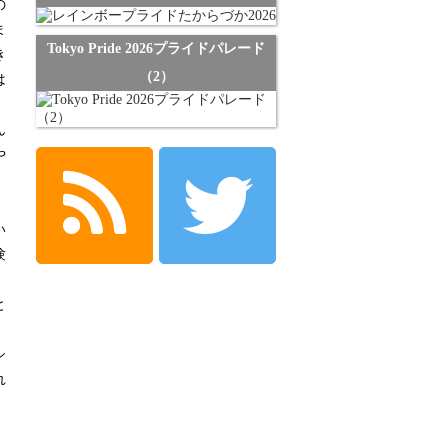
の
ま
Tokyo Pride 2026プライドパレード
き
（2）
は
ん
や
い
験
と
シ
れ