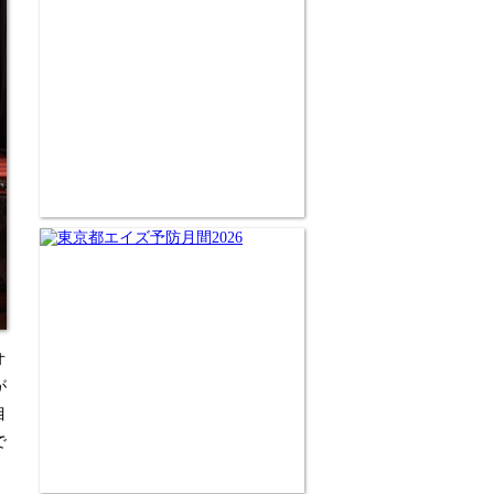
オ
が
目
で