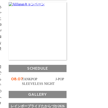
あ
か
に
0
が
加
な
景
若
SCHEDULE
で
08.07
ち
TANKPOP J-POP
SLEEVELESS NIGHT
チ
の
GALLERY
へ
タ
レインボープライドたからづか2026