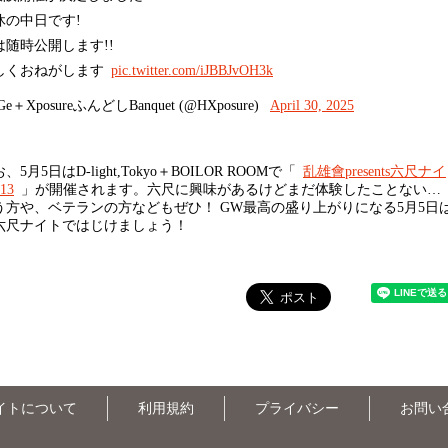
休の中日です!
は随時公開します!!
しくおねがします
pic.twitter.com/iJBBJvOH3k
Ge＋XposureふんどしBanquet (@HXposure)
April 30, 2025
5月5日はD-light,Tokyo＋BOILOR ROOMで「
乱雄會presents六尺ナイ
13
」が開催されます。六尺に興味があるけどまだ体験したことない…
う方や、ベテランの方などもぜひ！ GW最高の盛り上がりになる5月5日
六尺ナイトではじけましょう！
イトについて
利用規約
プライバシー
お問い