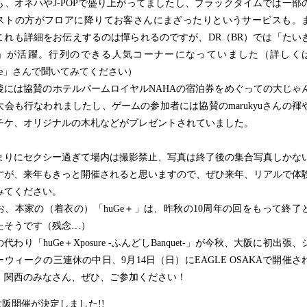
も、オネハやJ-POPで盛り上がってましたし、ブラックタイムでは一部
ストの方がフロアに降りてお客さんにまざったりというサービスも。
これも詳細をお伝えするのは憚られるのですが、DR（BR）では「たい
」が活躍。行列のできる人気コーナーになっていました（詳しく
ase」さんで聞いてみてください）
には協賛のホテルパームロイヤルNAHAの宿泊券をめぐっての大じゃ
大会も行なわれましたし、ゲームの参加者には協賛のmarukyuさんの褌
チケ、オリジナルの木札などがプレゼントされていました。
りにセクシー過ぎて場内は撮影禁止、写真は終了後の集合写真しかな
すが、来年もきっと開催されると思いますので、ぜひ来年、リアルで体
みてください。
、本家の（着衣の）「huGe＋」は、昨秋の10周年の回をもって終了
たそうです（残念…）
わり「huGe＋Xposure -ふんどしBanquet-」が今秋、大阪に初出張、
ーウィークの三連休の中日、9月14日（日）にEAGLE OSAKAで開催さ
。関西のみなさん、ぜひ、ご参加ください！
4大阪開催が決定しました!!