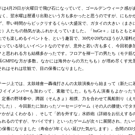
は4月29日が火曜日で飛び石になっていて、ゴールデンウィーク感が
なく、翌水曜は暦通り出勤という方も多かったと思うのですが、にもか
ず、早い時間からビックリするくらい大盛況で、ガタイの大きい（まさ
geな）人たちの熱気があふれかえっていました。「huGe＋」はもともと4
上でも楽しめるイベントを、という趣旨で、30代や20代のほうが入場料
なっている珍しいイベントなのですが、意外と若い方も多く、今回初参
？と思われる方も結構多かったです。フロアを褌一丁の男たち（モテ筋
系GMPDな方が多数。なかには海外からの方たちも）が埋め尽くす光
それはそれは壮観で、目の保養になりました。
ージ上では、太鼓雄會一轟魂打さんの太鼓演奏から始まって（新たに
ワイイメンバーも加わって、素敵でした。もちろん演奏もよかった
、定番の野球拳や、蹲踞（そんきょ）相撲、力を合わせて風船割り（え
でした）、今回新たに加わったソーセージゲーム（その人の腰使いでタ
ケかがよくわかる）、そして「的を外すな」水鉄砲（詳細をお伝えする
られるのですが、ヤバイです）といったゲームが次々に展開され、たい
の保養になりました（寿命が3年くらい延びた気がします）。合間のDJ