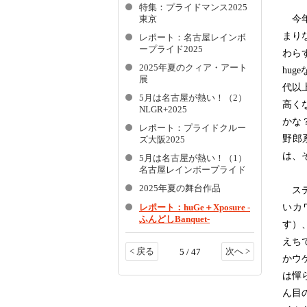
特集：プライドマンス2025
今年
東京
まり
レポート：名古屋レインボ
ープライド2025
わら
2025年夏のクィア・アート
hu
展
代以
5月は名古屋が熱い！（2）
高く
NLGR+2025
かな
レポート：プライドクルー
野郎
ズ大阪2025
は、
5月は名古屋が熱い！（1）
名古屋レインボープライド
2025年夏の舞台作品
ステ
いカ
レポート：huGe＋Xposure -
ふんどしBanquet-
す）
えち
< 戻る
次へ >
5 / 47
かウ
は憚
ん目