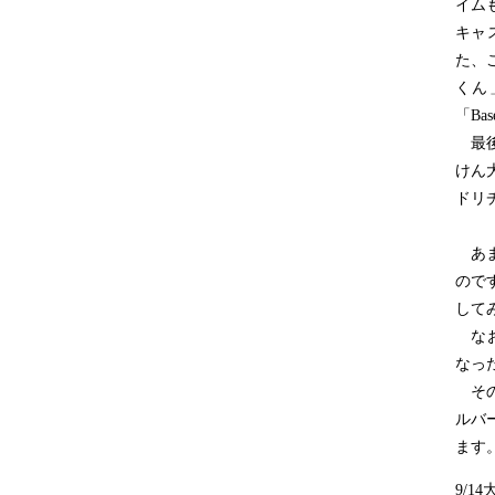
イム
キャ
た、
くん
「B
最後
けん
ドリ
あま
ので
して
なお
なっ
その代
ルバ
ます
9/1