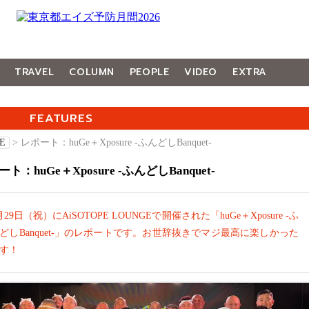
TRAVEL
COLUMN
PEOPLE
VIDEO
EXTRA
FEATURES
E
> レポート：huGe＋Xposure -ふんどしBanquet-
ト：huGe＋Xposure -ふんどしBanquet-
月29日（祝）にAiSOTOPE LOUNGEで開催された「huGe＋Xposure -ふ
どしBanquet-」のレポートです。お世辞抜きでマジ最高に楽しかった
す！