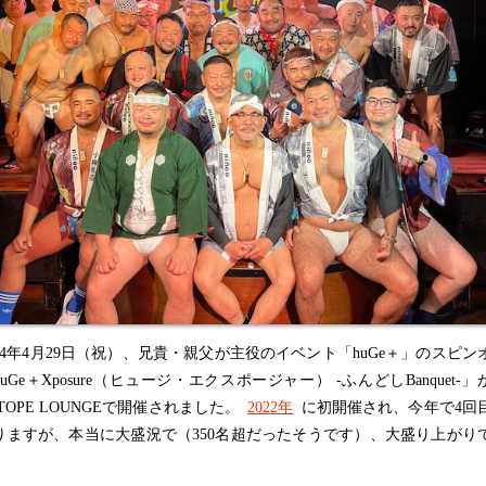
24年4月29日（祝）、兄貴・親父が主役のイベント「huGe＋」のスピン
uGe＋Xposure（ヒュージ・エクスポージャー） -ふんどしBanquet-」
OTOPE LOUNGEで開催されました。
2022年
に初開催され、今年で4回
りますが、本当に大盛況で（350名超だったそうです）、大盛り上がり
。