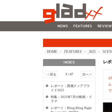
NEWS
FEATURES
REVIEW
GALLERY
HOME
>
FEATURES
>
2025
>
SCEN
レポー
INDEX
5 / 47
< 戻る
次へ >
4
ん
レポート：西湘クィアプラ
イド2025
で
特集：2025年7月の映画・ド
ラマ
レポート：Bling Bling Night