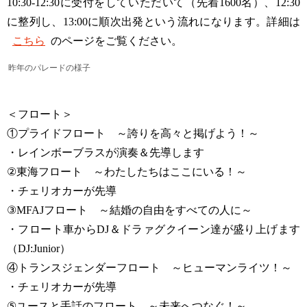
10:30-12:30に受付をしていただいて（先着1600名）、12:30
に整列し、13:00に順次出発という流れになります。詳細は
こちら
のページをご覧ください。
昨年のパレードの様子
＜フロート＞
①プライドフロート ～誇りを高々と掲げよう！～
・レインボーブラスが演奏＆先導します
②東海フロート ～わたしたちはここにいる！～
・チェリオカーが先導
③MFAJフロート ～結婚の自由をすべての人に～
・フロート車からDJ＆ドラァグクイーン達が盛り上げます
（DJ:Junior）
④トランスジェンダーフロート ～ヒューマンライツ！～
・チェリオカーが先導
⑤ユースと手話のフロート ～未来へつなぐ！～