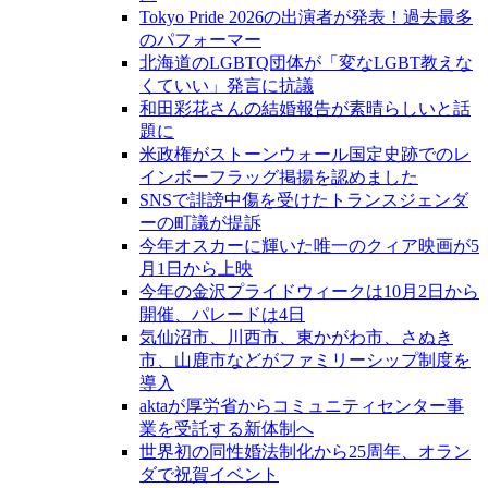
Tokyo Pride 2026の出演者が発表！過去最多
のパフォーマー
北海道のLGBTQ団体が「変なLGBT教えな
くていい」発言に抗議
和田彩花さんの結婚報告が素晴らしいと話
題に
米政権がストーンウォール国定史跡でのレ
インボーフラッグ掲揚を認めました
SNSで誹謗中傷を受けたトランスジェンダ
ーの町議が提訴
今年オスカーに輝いた唯一のクィア映画が5
月1日から上映
今年の金沢プライドウィークは10月2日から
開催、パレードは4日
気仙沼市、川西市、東かがわ市、さぬき
市、山鹿市などがファミリーシップ制度を
導入
aktaが厚労省からコミュニティセンター事
業を受託する新体制へ
世界初の同性婚法制化から25周年、オラン
ダで祝賀イベント