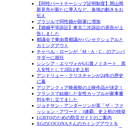
【同性パートナーシップ証明制度】岡山県
新見市が新たに導入など、各地の動きをお
伝え
ブラジルで同性婚が顕著に増加
【婚姻平等訴訟】東京二次訴訟の原告が上
告しました
都議会で東由貴都議がパンセクシュアルと
カミングアウト
チャペル・ローンが「M・A・C」のアンバ
サダーに就任
シンシア・エリヴォがGG賞ノミネート、黒
人女性として2回は史上初
アンドリュー・クリスチャンが24年の歴史
に幕
アジアンクィア映画祭の上映作品が決定！
フランスで結婚した女性カップルが家事審
判を申し立てました
ジョナサン・アンダーソンが英「ザ・ファ
ッション・アワード」3連覇、史上初の快挙
LGBTQのための防災ガイドのご案内
XGのCOCONAさんのカミングアウトを