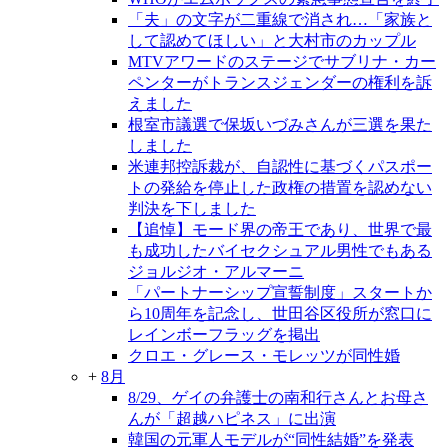
「夫」の文字が二重線で消され…「家族と
して認めてほしい」と大村市のカップル
MTVアワードのステージでサブリナ・カー
ペンターがトランスジェンダーの権利を訴
えました
根室市議選で保坂いづみさんが三選を果た
しました
米連邦控訴裁が、自認性に基づくパスポー
トの発給を停止した政権の措置を認めない
判決を下しました
【追悼】モード界の帝王であり、世界で最
も成功したバイセクシュアル男性でもある
ジョルジオ・アルマーニ
「パートナーシップ宣誓制度」スタートか
ら10周年を記念し、世田谷区役所が窓口に
レインボーフラッグを掲出
クロエ・グレース・モレッツが同性婚
+
8月
8/29、ゲイの弁護士の南和行さんとお母さ
んが「超越ハピネス」に出演
韓国の元軍人モデルが“同性結婚”を発表