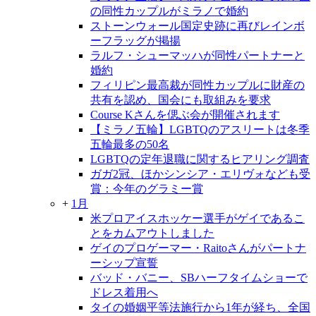
の同性カップルがミラノで婚約
ストーンウォール国定史跡に再びレインボ
ーフラッグが掲揚
ラルフ・シューマッハが同性パートナーと
婚約
フィリピン最高裁が同性カップルに財産の
共有を認め、国会にも取組みを要求
Course Kさんを偲ぶ会が開催されます
【ミラノ五輪】LGBTQのアスリートは冬季
五輪最多の50名
LGBTQの定年退職に関するヒアリング調査
ガガ2冠、ほかシンシア・エリヴォなども受
賞：今年のグラミー賞
+
1月
米プロアイスホッケー選手がゲイであるこ
とをカムアウトしました
ゲイのプロゲーマー・Raitoさんがパートナ
ーシップ宣誓
バッド・バニー、SBハーフタイムショーで
ドレス着用へ
タイの婚姻平等法施行から1年が経ち、全国