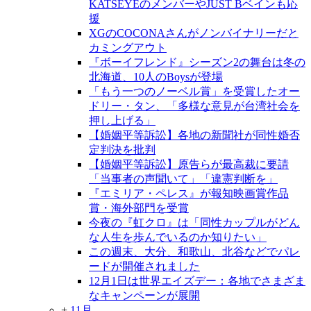
KATSEYEのメンバーやJUST Bベインも応
援
XGのCOCONAさんがノンバイナリーだと
カミングアウト
『ボーイフレンド』シーズン2の舞台は冬の
北海道、10人のBoysが登場
「もう一つのノーベル賞」を受賞したオー
ドリー・タン、「多様な意見が台湾社会を
押し上げる」
【婚姻平等訴訟】各地の新聞社が同性婚否
定判決を批判
【婚姻平等訴訟】原告らが最高裁に要請
「当事者の声聞いて」「違憲判断を」
『エミリア・ペレス』が報知映画賞作品
賞・海外部門を受賞
今夜の『虹クロ』は「同性カップルがどん
な人生を歩んでいるのか知りたい」
この週末、大分、和歌山、北谷などでパレ
ードが開催されました
12月1日は世界エイズデー：各地でさまざま
なキャンペーンが展開
+
11月