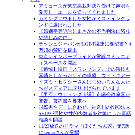
アミューズが東京高裁判決を受けて声明を
発表し、エールを送ってくれました
カミングアウトした女性がミス・イングラ
ンドに選ばれました
【婚姻平等訴訟】まさかの不当判決に怒り
や悲しみの声…
ラッシュジャパンがLGBT議連に要望書と4
万超の賛同を提出
東京レインボープライドが常設コミュニテ
ィスペースを開設
【追悼】映画『スワンソング』での演技も
素晴らしかったゲイの俳優、ウド・キアー
イズミ・セクシーさんはじめいろんな人た
ちがメディアに取り上げられています
【甲府アウティング市議】市議会政倫審が
警告、誓約書を要求へ
国際男性デーに合わせ、神奈川のNPO法人
SHIPが男性や性的少数者を対象にした電話
相談を開設
11/23放送のドラマ『ぼくたちん家』第7話
にkemioさんが登場