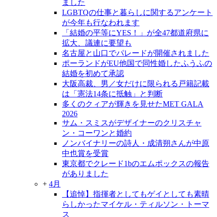
ました
LGBTQの仕事と暮らしに関するアンケート
が今年も行なわれます
「結婚の平等にYES！」が全47都道府県に
拡大、議連に要望も
名古屋と山口でパレードが開催されました
ポーランドがEU他国で同性婚したふうふの
結婚を初めて承認
大阪高裁、男／女だけに限られる戸籍記載
は「憲法14条に抵触」と判断
多くのクィアが輝きを見せたMET GALA
2026
サム・スミスがデザイナーのクリスチャ
ン・コーワンと婚約
ノンバイナリーの詩人・成清朔さんが中原
中也賞を受賞
東京都でクレード1bのエムポックスの報告
がありました
+
4月
【追悼】指揮者としてもゲイとしても素晴
らしかったマイケル・ティルソン・トーマ
ス