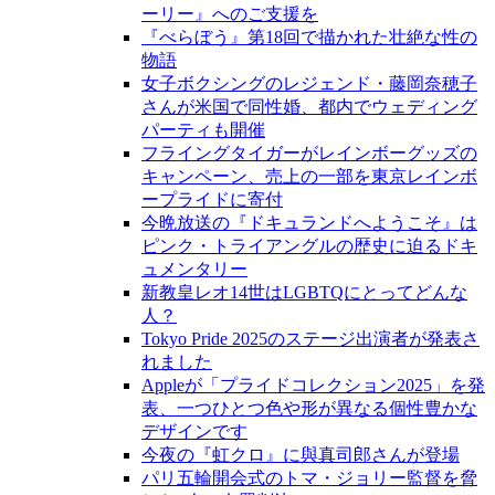
ーリー』へのご支援を
『べらぼう』第18回で描かれた壮絶な性の
物語
女子ボクシングのレジェンド・藤岡奈穂子
さんが米国で同性婚、都内でウェディング
パーティも開催
フライングタイガーがレインボーグッズの
キャンペーン、売上の一部を東京レインボ
ープライドに寄付
今晩放送の『ドキュランドへようこそ』は
ピンク・トライアングルの歴史に迫るドキ
ュメンタリー
新教皇レオ14世はLGBTQにとってどんな
人？
Tokyo Pride 2025のステージ出演者が発表さ
れました
Appleが「プライドコレクション2025」を発
表、一つひとつ色や形が異なる個性豊かな
デザインです
今夜の『虹クロ』に與真司郎さんが登場
パリ五輪開会式のトマ・ジョリー監督を脅