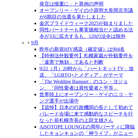
発言は慎重に」と異例の声明
オープンリー・ゲイの小原明大長岡京市議
が6期目の当選を果たしました
金沢プライドウィーク2025が始まりました
同性パートナーも事実婚相当だと認める法
令が33に拡大するも、120の法令は除外
+
9月
昨年の新規HIV感染（確定値）は994名
【特例法外観要件】札幌家裁が外観要件を
「違憲で無効」であると判断
9/22（月）20時から「ハートネットTV」放
送、「LGBTQ+とメディア」がテーマ
「The Wedding Banquet」のユン・ヨジョ
ン、「同性愛者は異性愛者と平等」
世界陸上にオープンリー・ゲイのニコ・ヤ
ング選手が出場中
【追悼】日本の行政機関の長として初めて
パレード会場に来て感動的なスピーチを行
なった前札幌市長の上田文雄さん
AiSOTOPE LOUNGEの周年パーティに降臨
したキョンキョンの「神ライブ」がニュー