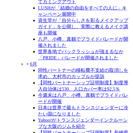
てカミングアウト
LUSHが「結婚の自由をすべての人に」キ
ャンペーン展開中
資生堂が「自分らしさを彩るメイクアップ
ガイド」を公開し、実際に教えるメイク講
座も開催
八戸、小樽、真鶴でプライドパレードが開
催されました
世界各地でバックラッシュが強まるなか
「PRIDE」パレードが開催されました
+
6月
同性パートナーの移転費不支給の取消しを
求め、大村市のカップルが提訴
【同性パートナーシップ証明制度】制度導
入自治体は530、人口カバー率は92.5％
今週末は八戸、小樽、真鶴でプライドパレ
ードが開催
日本は世界で最もトランスジェンダーに冷
たい国になりました
Yahoo!がトランスジェンダーインクルーシ
ブな大阪のジムを紹介
【同性パートナーシップ証明制度】長崎県