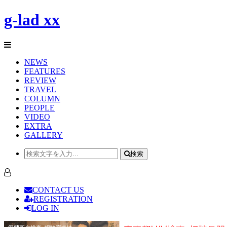
g-lad xx
NEWS
FEATURES
REVIEW
TRAVEL
COLUMN
PEOPLE
VIDEO
EXTRA
GALLERY
検索
CONTACT US
REGISTRATION
LOG IN