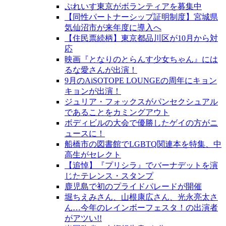
ぷれいす東京がボランティアを募集中
【同性パートナーシップ証明制度】宮城県
気仙沼市が来年度に導入へ
【住民票続柄】東京都品川区が10月から対
応
映画『となりのとらんす少女ちゃん』には
るな愛さんが出演！
9月のAiSOTOPE LOUNGEの周年にキョン
キョンが出演！
ジュリア・フォックスがパンセクシュアル
であることをカミングアウト
ボディビルの大会で優勝したゲイの方がニ
ュースに！
船橋市の図書館でLGBTQ関連本を特集、中
高生がセレクト
【追悼】『プリシラ』でバーナデットを演
じたテレンス・スタンプ
鹿児島で初のプライドパレードが開催
堀ちえみさん、山根康広さん、光永亮太さ
ん…今年のレインボーフェスタ！の出演者
がアツい!!