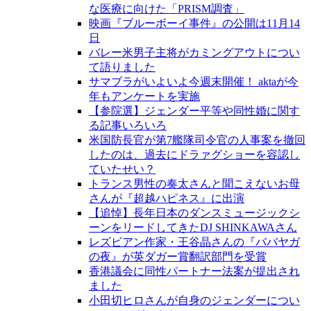
な医療に向けた「PRISM調査」
映画『ブルーボーイ事件』の公開は11月14
日
バレー米男子主将がカミングアウトについ
て語りました
サマブラがいよいよ今週末開催！ aktaが今
年もアンケートを実施
【参院選】ジェンダー平等や同性婚に関す
る記事いろいろ
米国防長官が第7艦隊司令官の人事案を撤回
したのは、過去にドラァグショーを容認し
ていたせい？
トランス男性の奏太さんと聞こえないお母
さんが『超越ハピネス』に出演
【追悼】長年日本のダンスミュージックシ
ーンをリードしてきたDJ SHINKAWAさん
レズビアン作家・王谷晶さんの『ババヤガ
の夜』が英ダガー賞翻訳部門を受賞
香港議会に同性パートナー法案が提出され
ました
小田切ヒロさんが自身のジェンダーについ