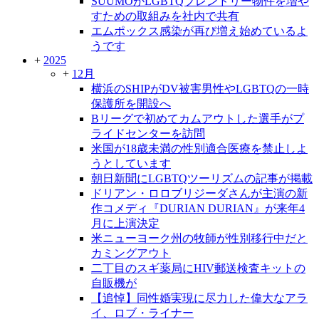
SUUMOがLGBTQフレンドリー物件を増や
すための取組みを社内で共有
エムポックス感染が再び増え始めているよ
うです
+
2025
+
12月
横浜のSHIPがDV被害男性やLGBTQの一時
保護所を開設へ
Bリーグで初めてカムアウトした選手がプ
ライドセンターを訪問
米国が18歳未満の性別適合医療を禁止しよ
うとしています
朝日新聞にLGBTQツーリズムの記事が掲載
ドリアン・ロロブリジーダさんが主演の新
作コメディ『DURIAN DURIAN』が来年4
月に上演決定
米ニューヨーク州の牧師が性別移行中だと
カミングアウト
二丁目のスギ薬局にHIV郵送検査キットの
自販機が
【追悼】同性婚実現に尽力した偉大なアラ
イ、ロブ・ライナー