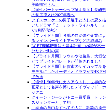
美輪明宏さん
【同性パートナーシップ証明制度】長崎県
の制度導入は2027年春へ
アイスホッケーの男子選手どうしの恋を描
いたドラマ『ヒーテッド・ライバルリー』
が8月配信決定！
【プライド月間】各地の自治体や企業によ
るレインボーライトアップなどの取組み
LGBT理解増進法の基本計画、内容が不十
分だと批判の声
【プライド月間】ソウルや淡路島、大垣な
どでプライドパレードが開催されました
【プライド月間】伊賀市のゲイカップルを
モデルにしたオーディオドラマがNHK FM
で放送
【追悼】50年代にカムアウトし、世界的な
画家として名声を博したデイヴィッド・ホ
ックニー
クイーン・ジーンがトニー賞受賞、トラン
スジェンダーとして初
「結婚の自由をすべての人に」訴訟の原告