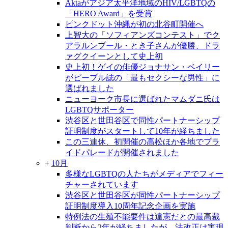
Aktaがアジア太平洋地域のHIV/LGBTQの
「HERO Award」を受賞
ピンクドット沖縄が初の北谷町開催へ
上智大の「ソフィアンズコンテスト」でク
アラルンプール・とき子さんが優勝、ドラ
ァグクイーンとして史上初
史上初！ゲイの俳優ジョナサン・ベイリー
がピープル誌の「最もセクシーな男性」に
選ばれました
ニューヨーク市長に選ばれたマムダニ氏は
LGBTQサポーター
渋谷区と世田谷区で同性パートナーシップ
証明制度がスタートして10年が経ちました
この三連休、初開催の高松ほか各地でプラ
イドパレードが開催されました
+
10月
多様なLGBTQの人たちがメディアでフィー
チャーされています
渋谷区と世田谷区が同性パートナーシップ
証明制度導入10周年記念企画を実施
特例法の生殖不能要件は違憲だとの最高裁
判断から2年が経ちましたが、法改正は実現