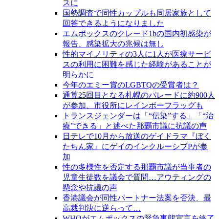
スに
国勢調査で同性カップルも同居家族として
回答できるようになりました
エムポックスのクレード1bの国内初感染が
報告、感染拡大の兆候は無し
性的マイノリティの3人に1人が医療サービ
スの利用に困難を感じた経験があることが
明らかに
今年のエミー賞のLGBTQの受賞者は？
通算25回目となる札幌のパレードに約900人
が参加、市役所にレインボーフラッグも
トランスジェンダーは「“伝染”する」「“治
療”できる」と述べた那覇市議に抗議の声
日テレで10月から放送のゲイドラマ『ぼく
たちん家』にゲイのインクルーシブPが参
加
性の多様性を否定する那覇市議が当事者の
児童生徒数を議会で質問…アウティングの
懸念や抗議の声
香港議会が同性パートナー法案を否決、最
高裁判決に逆らって…
WHOがエムポックスの緊急事態宣言を終了