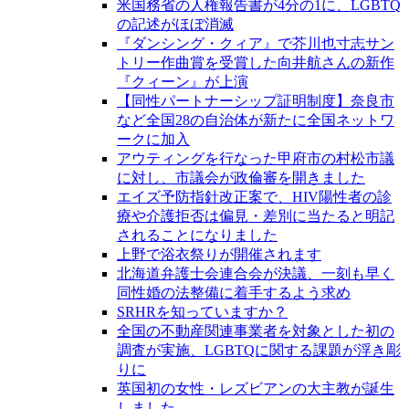
米国務省の人権報告書が4分の1に、LGBTQ
の記述がほぼ消滅
『ダンシング・クィア』で芥川也寸志サン
トリー作曲賞を受賞した向井航さんの新作
『クィーン』が上演
【同性パートナーシップ証明制度】奈良市
など全国28の自治体が新たに全国ネットワ
ークに加入
アウティングを行なった甲府市の村松市議
に対し、市議会が政倫審を開きました
エイズ予防指針改正案で、HIV陽性者の診
療や介護拒否は偏見・差別に当たると明記
されることになりました
上野で浴衣祭りが開催されます
北海道弁護士会連合会が決議、一刻も早く
同性婚の法整備に着手するよう求め
SRHRを知っていますか？
全国の不動産関連事業者を対象とした初の
調査が実施、LGBTQに関する課題が浮き彫
りに
英国初の女性・レズビアンの大主教が誕生
しました