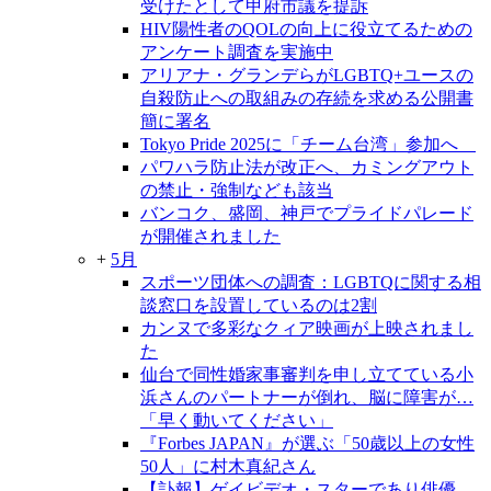
受けたとして甲府市議を提訴
HIV陽性者のQOLの向上に役立てるための
アンケート調査を実施中
アリアナ・グランデらがLGBTQ+ユースの
自殺防止への取組みの存続を求める公開書
簡に署名
Tokyo Pride 2025に「チーム台湾」参加へ
パワハラ防止法が改正へ、カミングアウト
の禁止・強制なども該当
バンコク、盛岡、神戸でプライドパレード
が開催されました
+
5月
スポーツ団体への調査：LGBTQに関する相
談窓口を設置しているのは2割
カンヌで多彩なクィア映画が上映されまし
た
仙台で同性婚家事審判を申し立てている小
浜さんのパートナーが倒れ、脳に障害が…
「早く動いてください」
『Forbes JAPAN』が選ぶ「50歳以上の女性
50人」に村木真紀さん
【訃報】ゲイビデオ・スターであり俳優、