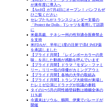
が来年度に導入へ
【ArcH】が7月4日にオープン！ パンフもぜ
ひご覧ください
セレブたちがトランスジェンダー支援の
「Protect the Dolls」Tシャツを着用して話題
に
米最高裁、テネシー州の性別適合医療禁止
を支持
米FDAが、半年に1度の注射で済むPrEP薬
を承認しました
【プライド月間】「レインボーカラーの意
味」を示した動画が感動を呼んでいます
【プライド月間】ドラマ『モダン・ファミ
リー』リリー役の俳優がカミングアウト
【プライド月間】各地の大学の取組み
【プライド月間】トランプ大統領が来場し
たレミゼ公演にドラァグが抗議の参戦
タイの1〜5月の同性婚登録数は婚姻全体の
11％超
今週末はソウル、鶴岡、伊東でパレードが
開催