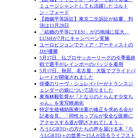
ミュージシャンとしても活躍したコルト
ン・フォード
【婚姻平等訴訟】東京二次訴訟が結審、判
決は11月28日
「結婚の平等にYES!」が25地域に拡大、
LUSHが7月にキャンペーン実施
ユーロビジョンでクィア・アーティストの
JJが優勝
5月17日、仏プロサッカーリーグの今季最終
戦で選手がレインボーのバッジを着用
5月17日、秋田、名古屋、大阪でプライドパ
レードが開催されました
俳優のリーヴ・シュレイバーがトランスジ
ェンダーの娘について語りました
東海林毅監督が『となりのとらんす少女ち
ゃん』を実写映画化
特定生殖補助医療法案の修正を求める会が
記者会見、「同性カップルが安全な医療に
アクセスする道が閉ざされてしまう」
ろうLGBTQ+の方たちの声を届ける本『ろ
うLGBTQ＋の世界〜15人が語るライフスト