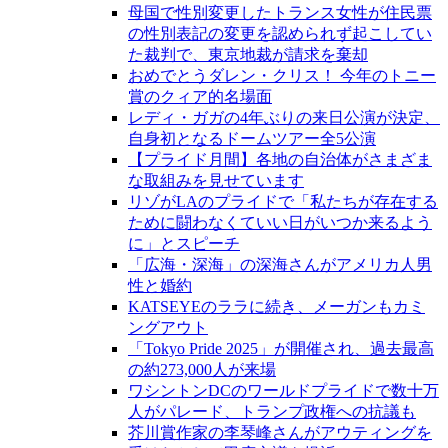
母国で性別変更したトランス女性が住民票
の性別表記の変更を認められず起こしてい
た裁判で、東京地裁が請求を棄却
おめでとうダレン・クリス！ 今年のトニー
賞のクィア的名場面
レディ・ガガの4年ぶりの来日公演が決定、
自身初となるドームツアー全5公演
【プライド月間】各地の自治体がさまざま
な取組みを見せています
リゾがLAのプライドで「私たちが存在する
ために闘わなくていい日がいつか来るよう
に」とスピーチ
「広海・深海」の深海さんがアメリカ人男
性と婚約
KATSEYEのララに続き、メーガンもカミ
ングアウト
「Tokyo Pride 2025」が開催され、過去最高
の約273,000人が来場
ワシントンDCのワールドプライドで数十万
人がパレード、トランプ政権への抗議も
芥川賞作家の李琴峰さんがアウティングを