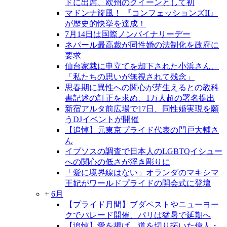
ドに出席、欧州のクイーンとして初
マドンナ旋風！ 『コンフェッションズII』
が歴史的快挙を達成！
7月14日は国際ノンバイナリーデー
ネパール最高裁が同性婚の法制化を政府に
要求
仙台家裁に申立てを却下された小浜さん、
「私たちの思いが無視されて残念」
思春期に異性への関心が芽生えるとの教科
書記述の訂正を求め、1万人超の署名提出
新宿アルタ前広場で17日、同性婚実現を願
うDJイベントが開催
【追悼】元東京プライド代表の門戸大輔さ
ん
イプソスの調査で日本人のLGBTQイシュー
への関心の低さが浮き彫りに
「愛に境界線はない」オランダのマキシマ
王妃がワールドプライドの開会式に登壇
+
6月
【プライド月間】ブダペストやニューヨー
クでパレード開催、パリは猛暑で延期へ
【追悼】愛を掲げ、道を切り拓いた偉人・