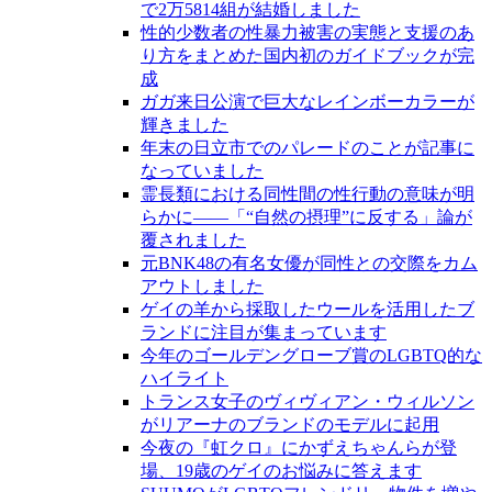
で2万5814組が結婚しました
性的少数者の性暴力被害の実態と支援のあ
り方をまとめた国内初のガイドブックが完
成
ガガ来日公演で巨大なレインボーカラーが
輝きました
年末の日立市でのパレードのことが記事に
なっていました
霊長類における同性間の性行動の意味が明
らかに――「“自然の摂理”に反する」論が
覆されました
元BNK48の有名女優が同性との交際をカム
アウトしました
ゲイの羊から採取したウールを活用したブ
ランドに注目が集まっています
今年のゴールデングローブ賞のLGBTQ的な
ハイライト
トランス女子のヴィヴィアン・ウィルソン
がリアーナのブランドのモデルに起用
今夜の『虹クロ』にかずえちゃんらが登
場、19歳のゲイのお悩みに答えます