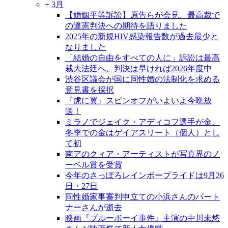
+
3月
【婚姻平等訴訟】原告らが会見、最高裁で
の違憲判決への期待を語りました
2025年の新規HIV感染報告数が過去最少と
なりました
「結婚の自由をすべての人に」訴訟は最高
裁大法廷へ、判決は早ければ2026年度中
渋谷区議会が国に同性婚の法制化を求める
意見書を採択
『虎に翼』スピンオフがいよいよ今晩放
送！
ミラノでジェイク・アディコフ選手が金、
冬季での金はゲイアスリート（個人）とし
て初
南アのクィア・アーティストが写真界のノ
ーベル賞を受賞
今年のさっぽろレインボープライドは9月26
日・27日
同性婚家事審判申立ての小浜さんのパート
ナーさんが逝去
映画『ブルーボーイ事件』主演の中川未悠