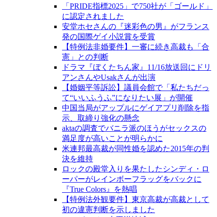
「PRIDE指標2025」で750社が「ゴールド」
に認定されました
安堂ホセさんの『迷彩色の男』がフランス
発の国際ゲイ小説賞を受賞
【特例法非婚要件】一審に続き高裁も「合
憲」との判断
ドラマ『ぼくたちん家』11/16放送回にドリ
アンさんやUsakさんが出演
【婚姻平等訴訟】議員会館で「私たちだっ
て“いいふうふ”になりたい展」が開催
中国当局がアップルにゲイアプリ削除を指
示、取締り強化の懸念
aktaの調査でバニラ派のほうがセックスの
満足度が高いことが明らかに
米連邦最高裁が同性婚を認めた2015年の判
決を維持
ロックの殿堂入りを果たしたシンディ・ロ
ーパーがレインボーフラッグをバックに
『True Colors』を熱唱
【特例法外観要件】東京高裁が高裁として
初の違憲判断を示しました