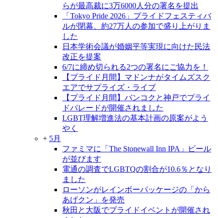
らが最高裁に3万6000人分の署名を提出
「Tokyo Pride 2026」プライドフェスティバ
ルが閉幕、約27万人の参加で盛り上がりま
した
日本学術会議が婚姻平等実現に向けた民法
改正を提案
6/7に締め切られる2つの署名にご協力を！
【プライド月間】マドンナがタイムズスク
エアでサプライズ・ライブ
【プライド月間】バンコクと神戸でプライ
ドパレードが開催されました
LGBT理解増進法の基本計画の原案がよう
やく
+
5月
ファミマに「The Stonewall Inn IPA」ビール
が並びます
電通の調査でLGBTQの割合が10.6％となり
ました
ローソンがレインボーパッケージの「から
あげクン」を発売
秋田と大阪でプライドイベントが開催され