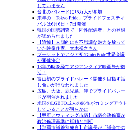
していません
台北のパレードに15万人が参加
来年の「Tokyo Pride」プライドフェスティ
バルは6月6日・7日開催
韓国の国勢調査で「同性配偶者」との登録
が認められました
【追悼】人間的にも不思議な魅力を放って
いた映像作家、大木裕之さん
プーケットでアジア初のInterPride世界会議
が開催決定
13年の時を経てアジアンクィア映画祭が復
活！
富山初のプライドパレード開催を目指す話
し合いが行なわれました
広島、大阪、鹿児島、津でプライドパレー
ドが開催されました
米国のLGBTQ成人の96％がカミングアウト
していることが明らかに
【甲府アウティング市議】市議会政倫審が
政治倫理基準に抵触と判断
【那覇市議差別発言】市議長が「議会での