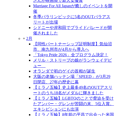
さんが映画祭で新人女優賞
Marriage For All Japanが癒しのイベントを開
催
冬季パラリンピックに5名のOUTパラアス
リートが出場
シドニーや岸和田でプライドパレードが開
催されました
+
2月
【同性パートナーシップ証明制度】気仙沼
市、南九州市が4月から導入へ
「Tokyo Pride 2026」全プログラム決定！
メリル・ストリープの娘がランウェイデビ
ュー
オランダで初のゲイの首相が誕生
大阪の老舗ハッテン場「SPEED」が3月29
日閉店、27年の歴史に幕
【ミラノ五輪】史上最多49名のOUTアスリ
ートのうち18名がメダルに輝きました
【ミラノ五輪】LGBTQのことで脅迫を受け
たアンバー・グレンが苦闘の末、5位入賞。
エキシビションにも出演
【ミラノ五輪】8年前の平昌で出会った米国