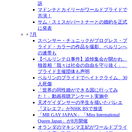
訴
マドンナとカイリーがワールドプライドで
共演！
サム・スミスがパートナーとの婚約を正式
に発表
+
7月
スペンサー・チュニックがプログレス・プ
ライド・カラーの作品を撮影、ベルリンへ
の連帯も
【ベルリンテロ事件】追悼集会が開かれ、
独首相「我々は社会の自由を守り抜く」、
プライド主催団体も声明
ベルリンのプライドでヘイトクライム、30
人死傷
「世界の同性婚ができる国に行ってみ
た！」動画視聴アンケート実施中
天才ゲイダンサーの半生を描いたバレエ
『ヌレエフ』がNHK BSで放送
「MR GAY JAPAN」「Miss International
Queen Japan」が8月開催
オランダのマキシマ王妃がワールドプライ