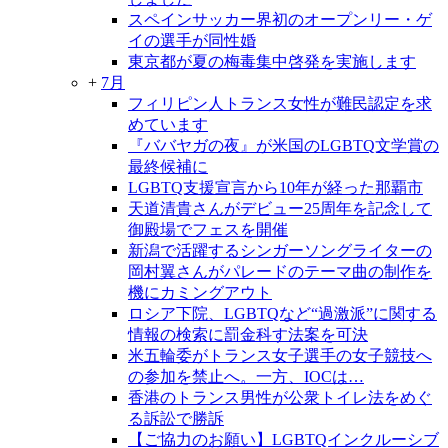
スペインサッカー界初のオープンリー・ゲ
イの選手が同性婚
東京都が夏の梅毒集中啓発を実施します
+
7月
フィリピン人トランス女性が難民認定を求
めています
『ババヤガの夜』が米国のLGBTQ文学賞の
最終候補に
LGBTQ支援宣言から10年が経った那覇市
天道清貴さんがデビュー25周年を記念して
御殿場でフェスを開催
新潟で活躍するシンガーソングライターの
岡村翼さんがパレードのテーマ曲の制作を
機にカミングアウト
ロシア下院、LGBTQなど“過激派”に関する
情報の検索に罰金科す法案を可決
米五輪委がトランス女子選手の女子競技へ
の参加を禁止へ。一方、IOCは…
香港のトランス男性が公衆トイレ法をめぐ
る訴訟で勝訴
【ご協力のお願い】LGBTQインクルーシブ