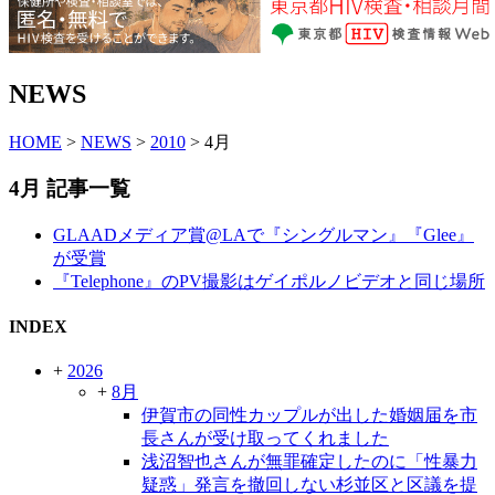
NEWS
HOME
>
NEWS
>
2010
> 4月
4月 記事一覧
GLAADメディア賞@LAで『シングルマン』『Glee』
が受賞
『Telephone』のPV撮影はゲイポルノビデオと同じ場所
INDEX
+
2026
+
8月
伊賀市の同性カップルが出した婚姻届を市
長さんが受け取ってくれました
浅沼智也さんが無罪確定したのに「性暴力
疑惑」発言を撤回しない杉並区と区議を提