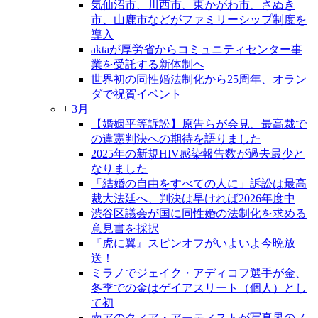
気仙沼市、川西市、東かがわ市、さぬき
市、山鹿市などがファミリーシップ制度を
導入
aktaが厚労省からコミュニティセンター事
業を受託する新体制へ
世界初の同性婚法制化から25周年、オラン
ダで祝賀イベント
+
3月
【婚姻平等訴訟】原告らが会見、最高裁で
の違憲判決への期待を語りました
2025年の新規HIV感染報告数が過去最少と
なりました
「結婚の自由をすべての人に」訴訟は最高
裁大法廷へ、判決は早ければ2026年度中
渋谷区議会が国に同性婚の法制化を求める
意見書を採択
『虎に翼』スピンオフがいよいよ今晩放
送！
ミラノでジェイク・アディコフ選手が金、
冬季での金はゲイアスリート（個人）とし
て初
南アのクィア・アーティストが写真界のノ