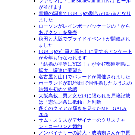
ファミマに「The Stonewall Inn IPA」ビール
が並びます
電通の調査でLGBTQの割合が10.6％となり
ました
ローソンがレインボーパッケージの「から
あげクン」を発売
秋田と大阪でプライドイベントが開催され
ました
LGBTQの仕事と暮らしに関するアンケート
が今年も行なわれます
「結婚の平等にYES！」が全47都道府県に
拡大、議連に要望も
名古屋と山口でパレードが開催されました
ポーランドがEU他国で同性婚したふうふの
結婚を初めて承認
大阪高裁、男／女だけに限られる戸籍記載
は「憲法14条に抵触」と判断
多くのクィアが輝きを見せたMET GALA
2026
サム・スミスがデザイナーのクリスチャ
ン・コーワンと婚約
ノンバイナリーの詩人・成清朔さんが中原