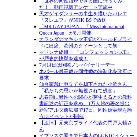
「世界の同性婚ができる国に行ってみ
た！」動画視聴アンケート実施中
天才ゲイダンサーの半生を描いたバレエ
『ヌレエフ』がNHK BSで放送
「MR GAY JAPAN」「Miss International
Queen Japan」が8月開催
オランダのマキシマ王妃がワールドプライ
ドに出席、欧州のクイーンとして初
マドンナ旋風！ 『コンフェッションズII』
が歴史的快挙を達成！
7月14日は国際ノンバイナリーデー
ネパール最高裁が同性婚の法制化を政府に
要求
仙台家裁に申立てを却下された小浜さん、
「私たちの思いが無視されて残念」
思春期に異性への関心が芽生えるとの教科
書記述の訂正を求め、1万人超の署名提出
新宿アルタ前広場で17日、同性婚実現を願
うDJイベントが開催
【追悼】元東京プライド代表の門戸大輔さ
ん
イプソスの調査で日本人のLGBTQイシュー