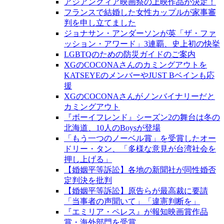
アジアンクィア映画祭の上映作品が決定！
フランスで結婚した女性カップルが家事審
判を申し立てました
ジョナサン・アンダーソンが英「ザ・ファ
ッション・アワード」3連覇、史上初の快挙
LGBTQのための防災ガイドのご案内
XGのCOCONAさんのカミングアウトを
KATSEYEのメンバーやJUST Bベインも応
援
XGのCOCONAさんがノンバイナリーだと
カミングアウト
『ボーイフレンド』シーズン2の舞台は冬の
北海道、10人のBoysが登場
「もう一つのノーベル賞」を受賞したオー
ドリー・タン、「多様な意見が台湾社会を
押し上げる」
【婚姻平等訴訟】各地の新聞社が同性婚否
定判決を批判
【婚姻平等訴訟】原告らが最高裁に要請
「当事者の声聞いて」「違憲判断を」
『エミリア・ペレス』が報知映画賞作品
賞・海外部門を受賞