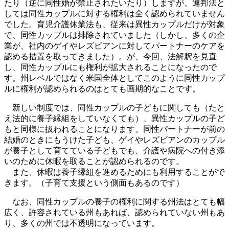
たり（逆に同性婚が禁止されたいたり）しますが、連邦法と
しては同性カップルに対する権利は全く認められていません
でした。育児介護休業法も、従来は異性カップルだけが対象
で、同性カップルは排除されていました（しかし、多くの企
業が、社内のゲイやレズビアンに対してパートナーのケアを
認める措置を取ってきました）。が、今回、法解釈を見直
し、同性カップルにも権利が拡大されることになったので
す。州レベルではなく米国全体としてこのように同性カップ
ルに権利が認められるのはとても画期的なことです。
新しい制度では、同性カップルの子どもに関しても（たと
え法的に養子縁組をしていなくても）、異性カップルの子ど
もと同様に扱われることになります。同性パートナーが前の
結婚のときにもうけた子ども、ゲイやレズビアンのカップル
が養子として育てている子どもでも、介護や病院への付き添
いのために休暇を取ることが認められるのです。
また、休暇は養子縁組を進めるためにも利用することがで
きます。（子育て支援という側面もあるのです）
なお、同性カップルの養子の権利に関する州法はとても幅
広く、許容されている州もあれば、認められていない州もあ
り、多くの州では不透明になっています。