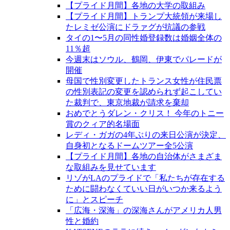
【プライド月間】各地の大学の取組み
【プライド月間】トランプ大統領が来場し
たレミゼ公演にドラァグが抗議の参戦
タイの1〜5月の同性婚登録数は婚姻全体の
11％超
今週末はソウル、鶴岡、伊東でパレードが
開催
母国で性別変更したトランス女性が住民票
の性別表記の変更を認められず起こしてい
た裁判で、東京地裁が請求を棄却
おめでとうダレン・クリス！ 今年のトニー
賞のクィア的名場面
レディ・ガガの4年ぶりの来日公演が決定、
自身初となるドームツアー全5公演
【プライド月間】各地の自治体がさまざま
な取組みを見せています
リゾがLAのプライドで「私たちが存在する
ために闘わなくていい日がいつか来るよう
に」とスピーチ
「広海・深海」の深海さんがアメリカ人男
性と婚約