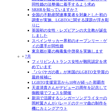
同性婚の法整備に着手するよう求め
SRHRを知っていますか？
全国の不動産関連事業者を対象とした初の
調査が実施、LGBTQに関する課題が浮き彫
りに
英国初の女性・レズビアンの大主教が誕生
しました
スペインサッカー界初のオープンリー・ゲ
イの選手が同性婚
東京都が夏の梅毒集中啓発を実施します
+
7月
フィリピン人トランス女性が難民認定を求
めています
『ババヤガの夜』が米国のLGBTQ文学賞の
最終候補に
LGBTQ支援宣言から10年が経った那覇市
天道清貴さんがデビュー25周年を記念して
御殿場でフェスを開催
新潟で活躍するシンガーソングライターの
岡村翼さんがパレードのテーマ曲の制作を
機にカミングアウト