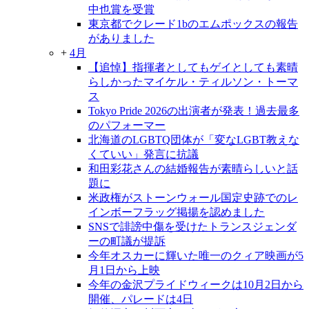
中也賞を受賞
東京都でクレード1bのエムポックスの報告
がありました
+
4月
【追悼】指揮者としてもゲイとしても素晴
らしかったマイケル・ティルソン・トーマ
ス
Tokyo Pride 2026の出演者が発表！過去最多
のパフォーマー
北海道のLGBTQ団体が「変なLGBT教えな
くていい」発言に抗議
和田彩花さんの結婚報告が素晴らしいと話
題に
米政権がストーンウォール国定史跡でのレ
インボーフラッグ掲揚を認めました
SNSで誹謗中傷を受けたトランスジェンダ
ーの町議が提訴
今年オスカーに輝いた唯一のクィア映画が5
月1日から上映
今年の金沢プライドウィークは10月2日から
開催、パレードは4日