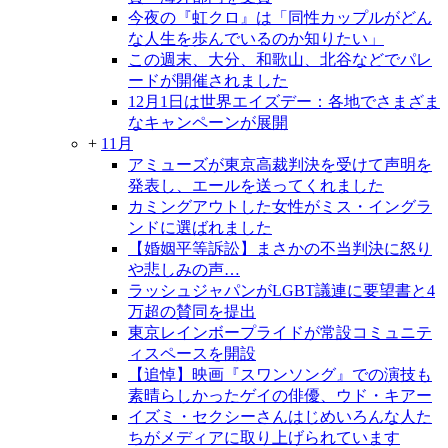
今夜の『虹クロ』は「同性カップルがどん
な人生を歩んでいるのか知りたい」
この週末、大分、和歌山、北谷などでパレ
ードが開催されました
12月1日は世界エイズデー：各地でさまざま
なキャンペーンが展開
+
11月
アミューズが東京高裁判決を受けて声明を
発表し、エールを送ってくれました
カミングアウトした女性がミス・イングラ
ンドに選ばれました
【婚姻平等訴訟】まさかの不当判決に怒り
や悲しみの声…
ラッシュジャパンがLGBT議連に要望書と4
万超の賛同を提出
東京レインボープライドが常設コミュニテ
ィスペースを開設
【追悼】映画『スワンソング』での演技も
素晴らしかったゲイの俳優、ウド・キアー
イズミ・セクシーさんはじめいろんな人た
ちがメディアに取り上げられています