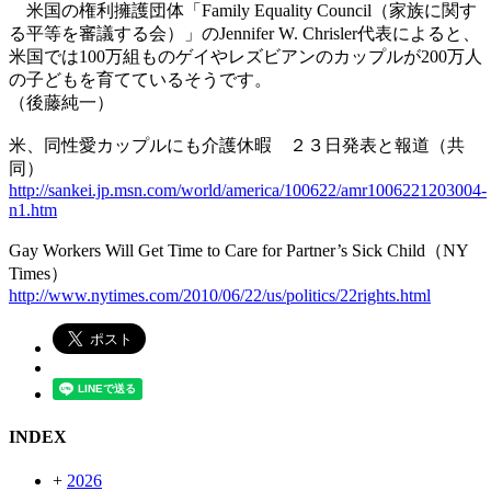
米国の権利擁護団体「Family Equality Council（家族に関す
る平等を審議する会）」のJennifer W. Chrisler代表によると、
米国では100万組ものゲイやレズビアンのカップルが200万人
の子どもを育てているそうです。
（後藤純一）
米、同性愛カップルにも介護休暇 ２３日発表と報道（共
同）
http://sankei.jp.msn.com/world/america/100622/amr1006221203004-
n1.htm
Gay Workers Will Get Time to Care for Partner’s Sick Child（NY
Times）
http://www.nytimes.com/2010/06/22/us/politics/22rights.html
INDEX
+
2026