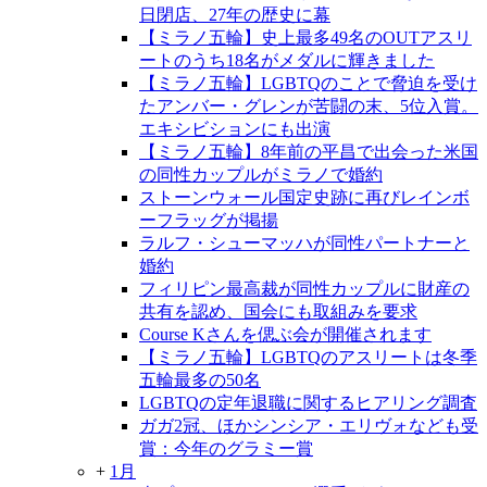
日閉店、27年の歴史に幕
【ミラノ五輪】史上最多49名のOUTアスリ
ートのうち18名がメダルに輝きました
【ミラノ五輪】LGBTQのことで脅迫を受け
たアンバー・グレンが苦闘の末、5位入賞。
エキシビションにも出演
【ミラノ五輪】8年前の平昌で出会った米国
の同性カップルがミラノで婚約
ストーンウォール国定史跡に再びレインボ
ーフラッグが掲揚
ラルフ・シューマッハが同性パートナーと
婚約
フィリピン最高裁が同性カップルに財産の
共有を認め、国会にも取組みを要求
Course Kさんを偲ぶ会が開催されます
【ミラノ五輪】LGBTQのアスリートは冬季
五輪最多の50名
LGBTQの定年退職に関するヒアリング調査
ガガ2冠、ほかシンシア・エリヴォなども受
賞：今年のグラミー賞
+
1月