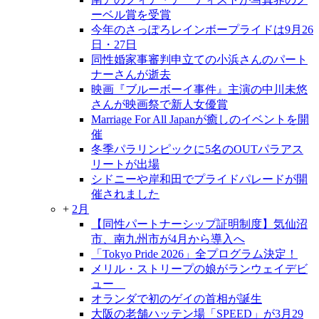
ーベル賞を受賞
今年のさっぽろレインボープライドは9月26
日・27日
同性婚家事審判申立ての小浜さんのパート
ナーさんが逝去
映画『ブルーボーイ事件』主演の中川未悠
さんが映画祭で新人女優賞
Marriage For All Japanが癒しのイベントを開
催
冬季パラリンピックに5名のOUTパラアス
リートが出場
シドニーや岸和田でプライドパレードが開
催されました
+
2月
【同性パートナーシップ証明制度】気仙沼
市、南九州市が4月から導入へ
「Tokyo Pride 2026」全プログラム決定！
メリル・ストリープの娘がランウェイデビ
ュー
オランダで初のゲイの首相が誕生
大阪の老舗ハッテン場「SPEED」が3月29