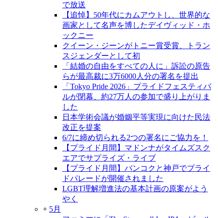
で放送
【追悼】50年代にカムアウトし、世界的な
画家として名声を博したデイヴィッド・ホ
ックニー
クイーン・ジーンがトニー賞受賞、トラン
スジェンダーとして初
「結婚の自由をすべての人に」訴訟の原告
らが最高裁に3万6000人分の署名を提出
「Tokyo Pride 2026」プライドフェスティバ
ルが閉幕、約27万人の参加で盛り上がりま
した
日本学術会議が婚姻平等実現に向けた民法
改正を提案
6/7に締め切られる2つの署名にご協力を！
【プライド月間】マドンナがタイムズスク
エアでサプライズ・ライブ
【プライド月間】バンコクと神戸でプライ
ドパレードが開催されました
LGBT理解増進法の基本計画の原案がよう
やく
+
5月