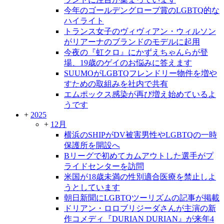
今年のゴールデングローブ賞のLGBTQ的な
ハイライト
トランス女子のヴィヴィアン・ウィルソン
がリアーナのブランドのモデルに起用
今夜の『虹クロ』にかずえちゃんらが登
場、19歳のゲイのお悩みに答えます
SUUMOがLGBTQフレンドリー物件を増や
すための取組みを社内で共有
エムポックス感染が再び増え始めているよ
うです
+
2025
+
12月
横浜のSHIPがDV被害男性やLGBTQの一時
保護所を開設へ
Bリーグで初めてカムアウトした選手がプ
ライドセンターを訪問
米国が18歳未満の性別適合医療を禁止しよ
うとしています
朝日新聞にLGBTQツーリズムの記事が掲載
ドリアン・ロロブリジーダさんが主演の新
作コメディ『DURIAN DURIAN』が来年4