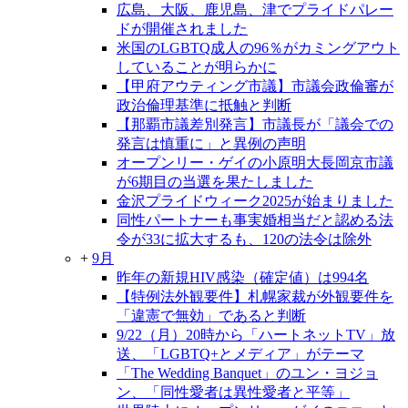
広島、大阪、鹿児島、津でプライドパレー
ドが開催されました
米国のLGBTQ成人の96％がカミングアウト
していることが明らかに
【甲府アウティング市議】市議会政倫審が
政治倫理基準に抵触と判断
【那覇市議差別発言】市議長が「議会での
発言は慎重に」と異例の声明
オープンリー・ゲイの小原明大長岡京市議
が6期目の当選を果たしました
金沢プライドウィーク2025が始まりました
同性パートナーも事実婚相当だと認める法
令が33に拡大するも、120の法令は除外
+
9月
昨年の新規HIV感染（確定値）は994名
【特例法外観要件】札幌家裁が外観要件を
「違憲で無効」であると判断
9/22（月）20時から「ハートネットTV」放
送、「LGBTQ+とメディア」がテーマ
「The Wedding Banquet」のユン・ヨジョ
ン、「同性愛者は異性愛者と平等」