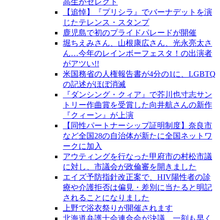
高生がセレクト
【追悼】『プリシラ』でバーナデットを演
じたテレンス・スタンプ
鹿児島で初のプライドパレードが開催
堀ちえみさん、山根康広さん、光永亮太さ
ん…今年のレインボーフェスタ！の出演者
がアツい!!
米国務省の人権報告書が4分の1に、LGBTQ
の記述がほぼ消滅
『ダンシング・クィア』で芥川也寸志サン
トリー作曲賞を受賞した向井航さんの新作
『クィーン』が上演
【同性パートナーシップ証明制度】奈良市
など全国28の自治体が新たに全国ネットワ
ークに加入
アウティングを行なった甲府市の村松市議
に対し、市議会が政倫審を開きました
エイズ予防指針改正案で、HIV陽性者の診
療や介護拒否は偏見・差別に当たると明記
されることになりました
上野で浴衣祭りが開催されます
北海道弁護士会連合会が決議、一刻も早く