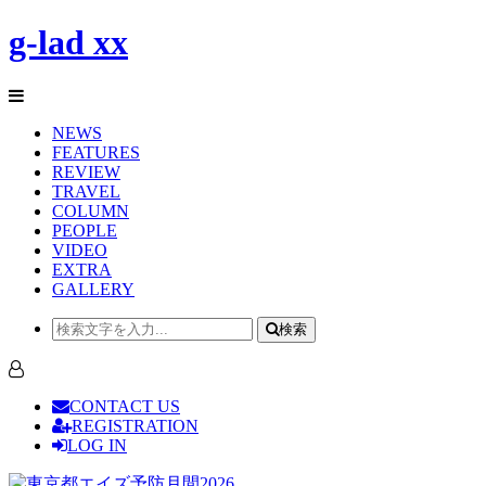
g-lad xx
NEWS
FEATURES
REVIEW
TRAVEL
COLUMN
PEOPLE
VIDEO
EXTRA
GALLERY
検索
CONTACT US
REGISTRATION
LOG IN