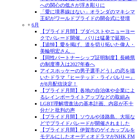
への関心の低さが浮き彫りに
「愛に境界線はない」オランダのマキシマ
王妃がワールドプライドの開会式に登壇
+
6月
【プライド月間】ブダペストやニューヨー
クでパレード開催、パリは猛暑で延期へ
【追悼】愛を掲げ、道を切り拓いた偉人・
美輪明宏さん
【同性パートナーシップ証明制度】長崎県
の制度導入は2027年春へ
アイスホッケーの男子選手どうしの恋を描
いたドラマ『ヒーテッド・ライバルリー』
が8月配信決定！
【プライド月間】各地の自治体や企業によ
るレインボーライトアップなどの取組み
LGBT理解増進法の基本計画、内容が不十
分だと批判の声
【プライド月間】ソウルや淡路島、大垣な
どでプライドパレードが開催されました
【プライド月間】伊賀市のゲイカップルを
モデルにしたオーディオドラマがNHK FM