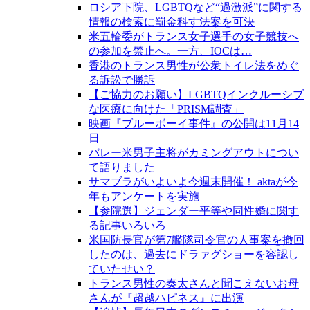
ロシア下院、LGBTQなど“過激派”に関する
情報の検索に罰金科す法案を可決
米五輪委がトランス女子選手の女子競技へ
の参加を禁止へ。一方、IOCは…
香港のトランス男性が公衆トイレ法をめぐ
る訴訟で勝訴
【ご協力のお願い】LGBTQインクルーシブ
な医療に向けた「PRISM調査」
映画『ブルーボーイ事件』の公開は11月14
日
バレー米男子主将がカミングアウトについ
て語りました
サマブラがいよいよ今週末開催！ aktaが今
年もアンケートを実施
【参院選】ジェンダー平等や同性婚に関す
る記事いろいろ
米国防長官が第7艦隊司令官の人事案を撤回
したのは、過去にドラァグショーを容認し
ていたせい？
トランス男性の奏太さんと聞こえないお母
さんが『超越ハピネス』に出演