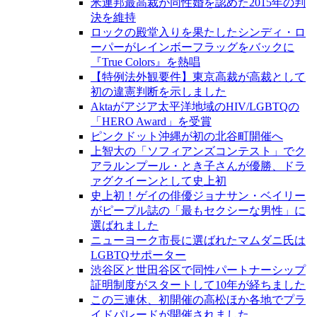
米連邦最高裁が同性婚を認めた2015年の判
決を維持
ロックの殿堂入りを果たしたシンディ・ロ
ーパーがレインボーフラッグをバックに
『True Colors』を熱唱
【特例法外観要件】東京高裁が高裁として
初の違憲判断を示しました
Aktaがアジア太平洋地域のHIV/LGBTQの
「HERO Award」を受賞
ピンクドット沖縄が初の北谷町開催へ
上智大の「ソフィアンズコンテスト」でク
アラルンプール・とき子さんが優勝、ドラ
ァグクイーンとして史上初
史上初！ゲイの俳優ジョナサン・ベイリー
がピープル誌の「最もセクシーな男性」に
選ばれました
ニューヨーク市長に選ばれたマムダニ氏は
LGBTQサポーター
渋谷区と世田谷区で同性パートナーシップ
証明制度がスタートして10年が経ちました
この三連休、初開催の高松ほか各地でプラ
イドパレードが開催されました