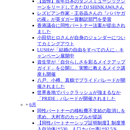
【追悼】長年日本のダンスミュージックシ
ーンをリードしてきたDJ SHINKAWAさん
レズビアン作家・王谷晶さんの『ババヤガ
の夜』が英ダガー賞翻訳部門を受賞
香港議会に同性パートナー法案が提出され
ました
小田切ヒロさんが自身のジェンダーについ
てカミングアウト
LUSHが「結婚の自由をすべての人に」キ
ャンペーン展開中
資生堂が「自分らしさを彩るメイクアップ
ガイド」を公開し、実際に教えるメイク講
座も開催
八戸、小樽、真鶴でプライドパレードが開
催されました
世界各地でバックラッシュが強まるなか
「PRIDE」パレードが開催されました
+
6月
同性パートナーの移転費不支給の取消しを
求め、大村市のカップルが提訴
【同性パートナーシップ証明制度】制度導
入自治体は530、人口カバー率は92.5％