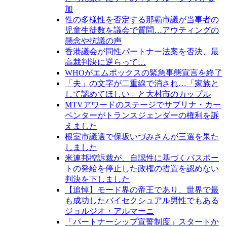
加
性の多様性を否定する那覇市議が当事者の
児童生徒数を議会で質問…アウティングの
懸念や抗議の声
香港議会が同性パートナー法案を否決、最
高裁判決に逆らって…
WHOがエムポックスの緊急事態宣言を終了
「夫」の文字が二重線で消され…「家族と
して認めてほしい」と大村市のカップル
MTVアワードのステージでサブリナ・カー
ペンターがトランスジェンダーの権利を訴
えました
根室市議選で保坂いづみさんが三選を果た
しました
米連邦控訴裁が、自認性に基づくパスポー
トの発給を停止した政権の措置を認めない
判決を下しました
【追悼】モード界の帝王であり、世界で最
も成功したバイセクシュアル男性でもある
ジョルジオ・アルマーニ
「パートナーシップ宣誓制度」スタートか