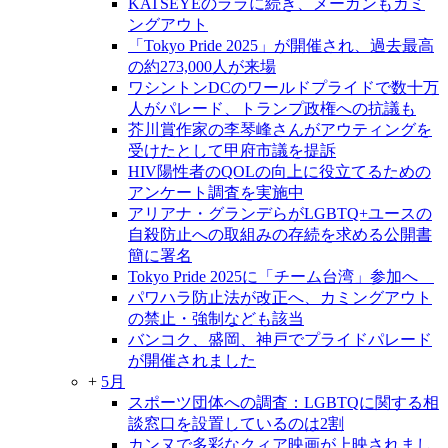
KATSEYEのララに続き、メーガンもカミ
ングアウト
「Tokyo Pride 2025」が開催され、過去最高
の約273,000人が来場
ワシントンDCのワールドプライドで数十万
人がパレード、トランプ政権への抗議も
芥川賞作家の李琴峰さんがアウティングを
受けたとして甲府市議を提訴
HIV陽性者のQOLの向上に役立てるための
アンケート調査を実施中
アリアナ・グランデらがLGBTQ+ユースの
自殺防止への取組みの存続を求める公開書
簡に署名
Tokyo Pride 2025に「チーム台湾」参加へ
パワハラ防止法が改正へ、カミングアウト
の禁止・強制なども該当
バンコク、盛岡、神戸でプライドパレード
が開催されました
+
5月
スポーツ団体への調査：LGBTQに関する相
談窓口を設置しているのは2割
カンヌで多彩なクィア映画が上映されまし