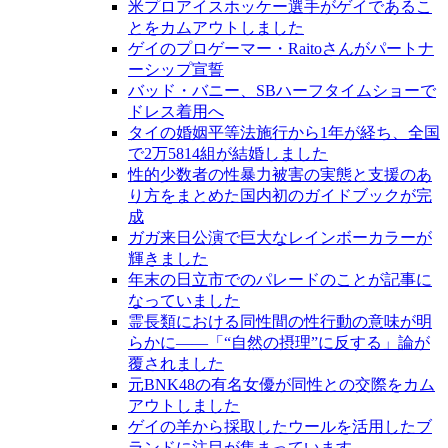
米プロアイスホッケー選手がゲイであるこ
とをカムアウトしました
ゲイのプロゲーマー・Raitoさんがパートナ
ーシップ宣誓
バッド・バニー、SBハーフタイムショーで
ドレス着用へ
タイの婚姻平等法施行から1年が経ち、全国
で2万5814組が結婚しました
性的少数者の性暴力被害の実態と支援のあ
り方をまとめた国内初のガイドブックが完
成
ガガ来日公演で巨大なレインボーカラーが
輝きました
年末の日立市でのパレードのことが記事に
なっていました
霊長類における同性間の性行動の意味が明
らかに――「“自然の摂理”に反する」論が
覆されました
元BNK48の有名女優が同性との交際をカム
アウトしました
ゲイの羊から採取したウールを活用したブ
ランドに注目が集まっています