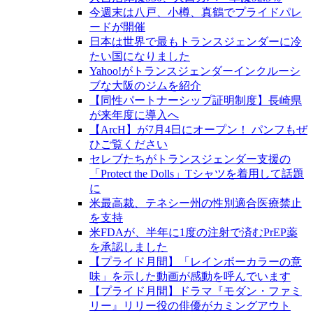
今週末は八戸、小樽、真鶴でプライドパレ
ードが開催
日本は世界で最もトランスジェンダーに冷
たい国になりました
Yahoo!がトランスジェンダーインクルーシ
ブな大阪のジムを紹介
【同性パートナーシップ証明制度】長崎県
が来年度に導入へ
【ArcH】が7月4日にオープン！ パンフもぜ
ひご覧ください
セレブたちがトランスジェンダー支援の
「Protect the Dolls」Tシャツを着用して話題
に
米最高裁、テネシー州の性別適合医療禁止
を支持
米FDAが、半年に1度の注射で済むPrEP薬
を承認しました
【プライド月間】「レインボーカラーの意
味」を示した動画が感動を呼んでいます
【プライド月間】ドラマ『モダン・ファミ
リー』リリー役の俳優がカミングアウト