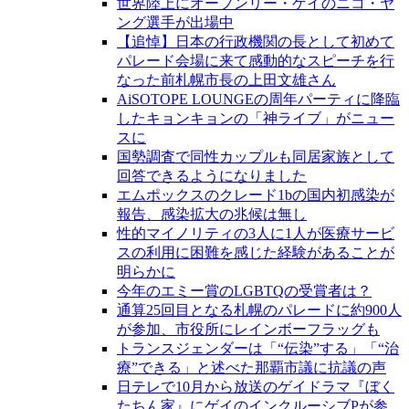
世界陸上にオープンリー・ゲイのニコ・ヤ
ング選手が出場中
【追悼】日本の行政機関の長として初めて
パレード会場に来て感動的なスピーチを行
なった前札幌市長の上田文雄さん
AiSOTOPE LOUNGEの周年パーティに降臨
したキョンキョンの「神ライブ」がニュー
スに
国勢調査で同性カップルも同居家族として
回答できるようになりました
エムポックスのクレード1bの国内初感染が
報告、感染拡大の兆候は無し
性的マイノリティの3人に1人が医療サービ
スの利用に困難を感じた経験があることが
明らかに
今年のエミー賞のLGBTQの受賞者は？
通算25回目となる札幌のパレードに約900人
が参加、市役所にレインボーフラッグも
トランスジェンダーは「“伝染”する」「“治
療”できる」と述べた那覇市議に抗議の声
日テレで10月から放送のゲイドラマ『ぼく
たちん家』にゲイのインクルーシブPが参