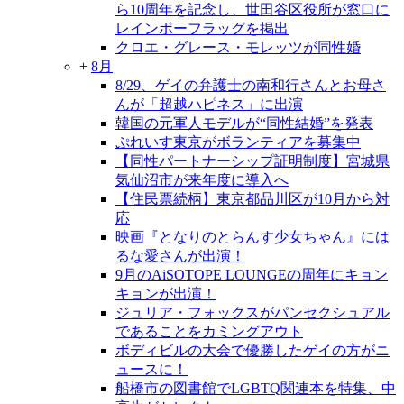
ら10周年を記念し、世田谷区役所が窓口に
レインボーフラッグを掲出
クロエ・グレース・モレッツが同性婚
+
8月
8/29、ゲイの弁護士の南和行さんとお母さ
んが「超越ハピネス」に出演
韓国の元軍人モデルが“同性結婚”を発表
ぷれいす東京がボランティアを募集中
【同性パートナーシップ証明制度】宮城県
気仙沼市が来年度に導入へ
【住民票続柄】東京都品川区が10月から対
応
映画『となりのとらんす少女ちゃん』には
るな愛さんが出演！
9月のAiSOTOPE LOUNGEの周年にキョン
キョンが出演！
ジュリア・フォックスがパンセクシュアル
であることをカミングアウト
ボディビルの大会で優勝したゲイの方がニ
ュースに！
船橋市の図書館でLGBTQ関連本を特集、中