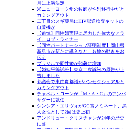
月に上演決定
米ニューヨーク州の牧師が性別移行中だと
カミングアウト
二丁目のスギ薬局にHIV郵送検査キットの
自販機が
【追悼】同性婚実現に尽力した偉大なアラ
イ、ロブ・ライナー
【同性パートナーシップ証明制度】岡山県
新見市が新たに導入など、各地の動きをお
伝え
ブラジルで同性婚が顕著に増加
【婚姻平等訴訟】東京二次訴訟の原告が上
告しました
都議会で東由貴都議がパンセクシュアルと
カミングアウト
チャペル・ローンが「M・A・C」のアンバ
サダーに就任
シンシア・エリヴォがGG賞ノミネート、黒
人女性として2回は史上初
アンドリュー・クリスチャンが24年の歴史
に幕