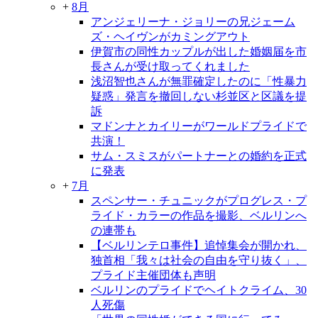
+
8月
アンジェリーナ・ジョリーの兄ジェーム
ズ・ヘイヴンがカミングアウト
伊賀市の同性カップルが出した婚姻届を市
長さんが受け取ってくれました
浅沼智也さんが無罪確定したのに「性暴力
疑惑」発言を撤回しない杉並区と区議を提
訴
マドンナとカイリーがワールドプライドで
共演！
サム・スミスがパートナーとの婚約を正式
に発表
+
7月
スペンサー・チュニックがプログレス・プ
ライド・カラーの作品を撮影、ベルリンへ
の連帯も
【ベルリンテロ事件】追悼集会が開かれ、
独首相「我々は社会の自由を守り抜く」、
プライド主催団体も声明
ベルリンのプライドでヘイトクライム、30
人死傷