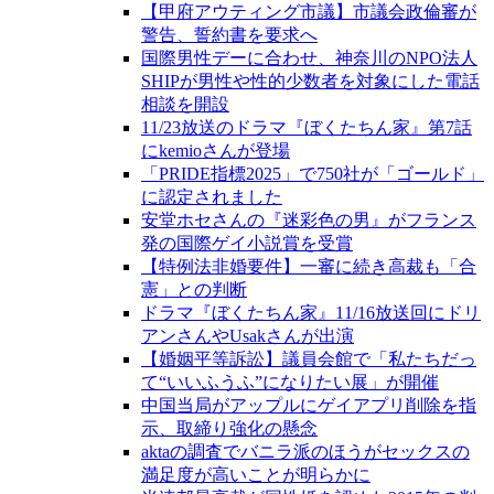
【甲府アウティング市議】市議会政倫審が
警告、誓約書を要求へ
国際男性デーに合わせ、神奈川のNPO法人
SHIPが男性や性的少数者を対象にした電話
相談を開設
11/23放送のドラマ『ぼくたちん家』第7話
にkemioさんが登場
「PRIDE指標2025」で750社が「ゴールド」
に認定されました
安堂ホセさんの『迷彩色の男』がフランス
発の国際ゲイ小説賞を受賞
【特例法非婚要件】一審に続き高裁も「合
憲」との判断
ドラマ『ぼくたちん家』11/16放送回にドリ
アンさんやUsakさんが出演
【婚姻平等訴訟】議員会館で「私たちだっ
て“いいふうふ”になりたい展」が開催
中国当局がアップルにゲイアプリ削除を指
示、取締り強化の懸念
aktaの調査でバニラ派のほうがセックスの
満足度が高いことが明らかに