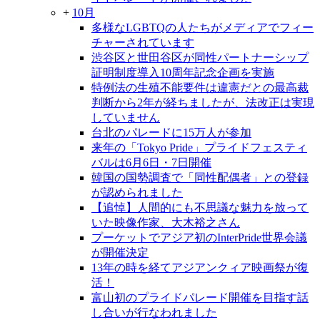
+
10月
多様なLGBTQの人たちがメディアでフィー
チャーされています
渋谷区と世田谷区が同性パートナーシップ
証明制度導入10周年記念企画を実施
特例法の生殖不能要件は違憲だとの最高裁
判断から2年が経ちましたが、法改正は実現
していません
台北のパレードに15万人が参加
来年の「Tokyo Pride」プライドフェスティ
バルは6月6日・7日開催
韓国の国勢調査で「同性配偶者」との登録
が認められました
【追悼】人間的にも不思議な魅力を放って
いた映像作家、大木裕之さん
プーケットでアジア初のInterPride世界会議
が開催決定
13年の時を経てアジアンクィア映画祭が復
活！
富山初のプライドパレード開催を目指す話
し合いが行なわれました