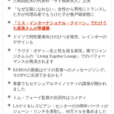
三島由紀夫の代表作『サド侯爵夫人』上演
「なぜ父親になれない」女性から男性にトランスし
た方が代理出産でもうけた子が無戸籍状態に
「ミス・インターナショナル・クイーン」でたけう
ち亜美さんが準優勝
ドイツで同性愛者向けのひつぎ発売、レインボーの
デザインも
「ラヴズ・ボディ―生と性を巡る表現」展でジャン
ジさんらの「Living Together Lounge」でのパフォー
マンスが再演されます
KE$HAの新曲はゲイの若者へのメッセージソング。
そのPVに出演できるかも？
青森でもセクシュアルマイノリティの講座が開かれ
ました
トム・フォード監督の次回作はコメディ
LAゲイ＆レズビアン・センターの39周年パーティが
ジェーン・リンチを表彰し、60万ドルを集めました