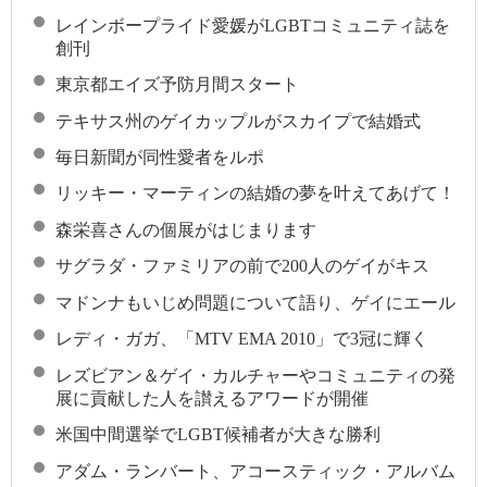
レインボープライド愛媛がLGBTコミュニティ誌を
創刊
東京都エイズ予防月間スタート
テキサス州のゲイカップルがスカイプで結婚式
毎日新聞が同性愛者をルポ
リッキー・マーティンの結婚の夢を叶えてあげて！
森栄喜さんの個展がはじまります
サグラダ・ファミリアの前で200人のゲイがキス
マドンナもいじめ問題について語り、ゲイにエール
レディ・ガガ、「MTV EMA 2010」で3冠に輝く
レズビアン＆ゲイ・カルチャーやコミュニティの発
展に貢献した人を讃えるアワードが開催
米国中間選挙でLGBT候補者が大きな勝利
アダム・ランバート、アコースティック・アルバム