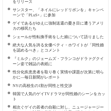
をリリース
サンスター、「ネイルにレッドリボンを」キャンペ
ーンで「PLuS+」に参加
ゲイであるがゆえに強制送還の憂き目に遭うアメリ
カの移民たち
シェールが性転換手術をした娘について語りました
絶大な人気を誇る女優ベティ・ホワイトが「同性婚
を認めるべき」とコメント
『ミルク』のジェームズ・フランコがドラァグクイ
ーン姿で雑誌の表紙に
性分化疾患患者を取り巻く実情や課題が次第に明ら
かに—毎日新聞がレポート
NYの高校生の1割が同性と性交渉
韓国で人気のゲイTVドラマが同性婚のシーンをカッ
ト
相次ぐゲイの若者の自殺に対し、ニュージャージー