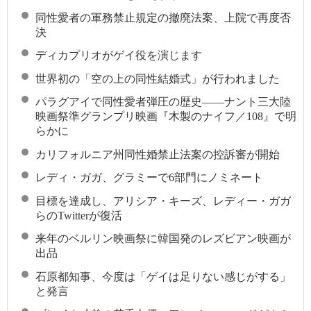
同性愛者の軍務禁止規定の撤廃法案、上院で再度否
決
ディカプリオがゲイ役を演じます
世界初の「空の上の同性結婚式」が行われました
パラグアイで同性愛者弾圧の歴史——ナント三大陸
映画祭準グランプリ映画『木製のナイフ／108』で明
らかに
カリフォルニア州同性婚禁止法案の控訴審が開始
レディ・ガガ、グラミーで6部門にノミネート
目標を達成し、アリシア・キーズ、レディー・ガガ
らのTwitterが復活
来年のベルリン映画祭に韓国発のレズビアン映画が
出品
石原都知事、今度は「ゲイは足りない感じがする」
と発言