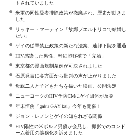
トされていました
米軍の同性愛者排除政策が撤廃され、歴史が動きま
した
リッキー・マーティン「故郷プエルトリコで結婚し
たい」
ゲイの従軍禁止政策の新たな法案、連邦下院を通過
HIV感染した男性、幹細胞移植で「完治」
東京都の漫画規制条例が可決されました
石原発言に各方面から批判の声が上がりました
母親二人と子どもたちを描いた映画、公開決定！
ニューヨークのHIV予防CMにゲイ団体が反発
年末恒例『gaku-GAY-kai』今年も開催！
ジョン・レノンとゲイの知られざる関係
HIV陽性の米ポルノ男優が会見し、撮影でのコンド
ーム着用の義務化を訴えました