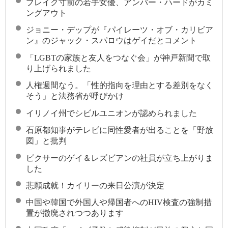
ブレイク寸前の若手女優、アンバー・ハードがカミ
ングアウト
ジョニー・デップが『パイレーツ・オブ・カリビア
ン』のジャック・スパロウはゲイだとコメント
「LGBTの家族と友人をつなぐ会」が神戸新聞で取
り上げられました
人権週間なう。「性的指向を理由とする差別をなく
そう」と法務省が呼びかけ
イリノイ州でシビルユニオンが認められました
石原都知事がテレビに同性愛者が出ることを「野放
図」と批判
ピクサーのゲイ＆レズビアンの社員が立ち上がりま
した
悲願成就！カイリーの来日公演が決定
中国や韓国で外国人や帰国者へのHIV検査の強制措
置が撤廃されつつあります