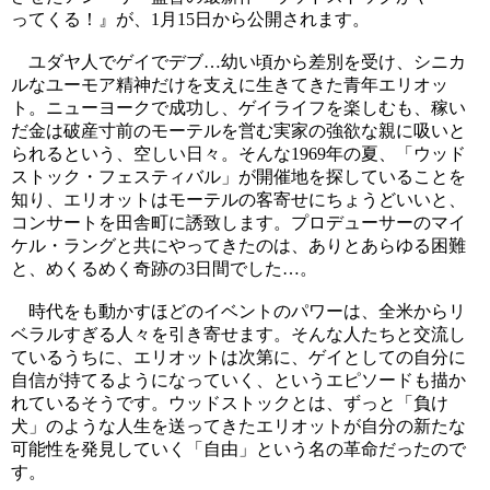
ってくる！』が、1月15日から公開されます。
ユダヤ人でゲイでデブ…幼い頃から差別を受け、シニカ
ルなユーモア精神だけを支えに生きてきた青年エリオッ
ト。ニューヨークで成功し、ゲイライフを楽しむも、稼い
だ金は破産寸前のモーテルを営む実家の強欲な親に吸いと
られるという、空しい日々。そんな1969年の夏、「ウッド
ストック・フェスティバル」が開催地を探していることを
知り、エリオットはモーテルの客寄せにちょうどいいと、
コンサートを田舎町に誘致します。プロデューサーのマイ
ケル・ラングと共にやってきたのは、ありとあらゆる困難
と、めくるめく奇跡の3日間でした…。
時代をも動かすほどのイベントのパワーは、全米からリ
ベラルすぎる人々を引き寄せます。そんな人たちと交流し
ているうちに、エリオットは次第に、ゲイとしての自分に
自信が持てるようになっていく、というエピソードも描か
れているそうです。ウッドストックとは、ずっと「負け
犬」のような人生を送ってきたエリオットが自分の新たな
可能性を発見していく「自由」という名の革命だったので
す。