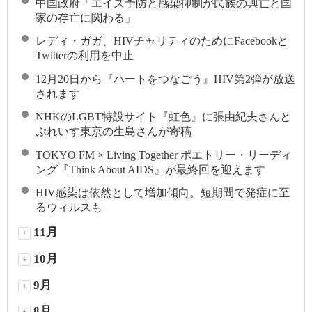
中国政府「エイズ予防と感染抑制が民族の興亡と国
家の存亡に関わる」
レディ・ガガ、HIVチャリティのためにFacebookと
Twitterの利用を中止
12月20日から『ハートをつなごう』HIV第2弾が放送
されます
NHKのLGBT特設サイト『虹色』に張由紀夫さんと
ぷれいす東京の生島さんが寄稿
TOKYO FM × Living Together ポエトリー・リーディ
ング『Think About AIDS』が最終回を迎えます
HIV感染は依然として増加傾向。短期間で発症に至
るウィルスも
11月
+
10月
+
9月
+
8月