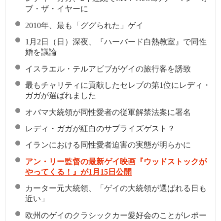
ブ・ザ・イヤーに
2010年、最も「ググられた」ゲイ
1月2日（日）深夜、『ハーバード白熱教室』で同性
婚を議論
イスラエル・テルアビブがゲイの旅行客を誘致
最もチャリティに貢献したセレブの第1位にレディ・
ガガが選ばれました
オバマ大統領が同性愛者の従軍解禁法案に署名
レディ・ガガが紅白のサプライズゲスト？
イランにおける同性愛者迫害の実態が明らかに
アン・リー監督の最新ゲイ映画『ウッドストックが
やってくる！』が1月15日公開
カーター元大統領、「ゲイの大統領が選ばれる日も
近い」
欧州のゲイのクラシックカー愛好会のことがレポー