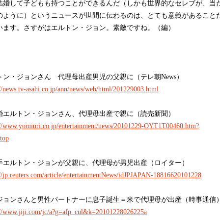
結婚して子どもも持つことができるんだ（しかも世界的なセレブが、当
のように）というニュースが世間に伝わるのは、とても意義があること
います。さすがはエルトン・ジョン。素敵ですね。（編）
トン・ジョンさん 代理母出産男児の父親に（テレ朝News）
://news.tv-asahi.co.jp/ann/news/web/html/201229003.html
婚エルトン・ジョンさん、代理母出産で親に（読売新聞）
://www.yomiuri.co.jp/entertainment/news/20101229-OYT1T00460.htm?
top
手エルトン・ジョンが父親に、代理母が男児出産（ロイター）
://jp.reuters.com/article/entertainmentNews/idJPJAPAN-18816620101228
ジョンさんと男性パートナーに息子誕生＝米で代理母が出産（時事通信
://www.jiji.com/jc/a?g=afp_cul&k=20101228026225a