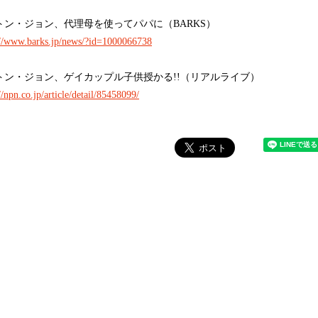
トン・ジョン、代理母を使ってパパに（BARKS）
://www.barks.jp/news/?id=1000066738
トン・ジョン、ゲイカップル子供授かる!!（リアルライブ）
//npn.co.jp/article/detail/85458099/