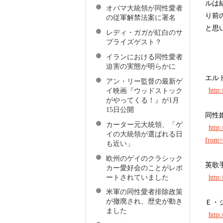
ルは
オバマ大統領が同性愛者
り前
の従軍解禁法案に署名
と思
レディ・ガガが紅白のサ
プライズゲスト？
イランにおける同性愛者
迫害の実態が明らかに
エル
アン・リー監督の最新ゲ
http
イ映画『ウッドストック
がやってくる！』が1月
15日公開
同性
カーター元大統領、「ゲ
http
イの大統領が選ばれる日
from=
も近い」
欧州のゲイのクラシック
英歌
カー愛好会のことがレポ
ートされていました
http
米軍の同性愛者排除政策
が撤廃され、歴史が動き
Ｅ・
ました
http