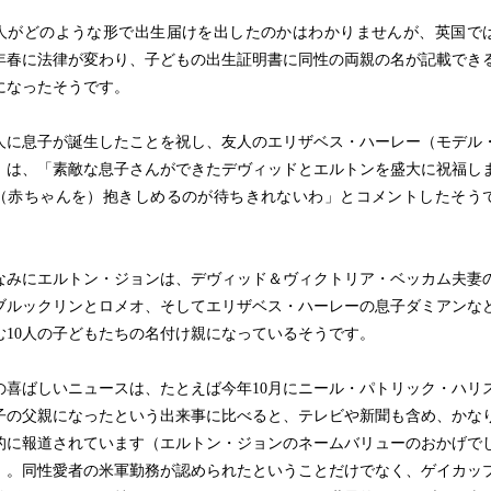
がどのような形で出生届けを出したのかはわかりませんが、英国で
10年春に法律が変わり、子どもの出生証明書に同性の両親の名が記載でき
になったそうです。
に息子が誕生したことを祝し、友人のエリザベス・ハーレー（モデル
）は、「素敵な息子さんができたデヴィッドとエルトンを盛大に祝福し
（赤ちゃんを）抱きしめるのが待ちきれないわ」とコメントしたそう
みにエルトン・ジョンは、デヴィッド＆ヴィクトリア・ベッカム夫妻
ブルックリンとロメオ、そしてエリザベス・ハーレーの息子ダミアンな
む10人の子どもたちの名付け親になっているそうです。
喜ばしいニュースは、たとえば今年10月にニール・パトリック・ハリ
子の父親になったという出来事に比べると、テレビや新聞も含め、かな
的に報道されています（エルトン・ジョンのネームバリューのおかげで
）。同性愛者の米軍勤務が認められたということだけでなく、ゲイカッ