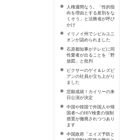
人権週間なう。「性的指
向を理由とする差別をな
くそう」と法務省が呼び
かけ
イリノイ州でシビルユニ
オンが認められました
石原都知事がテレビに同
性愛者が出ることを「野
放図」と批判
ピクサーのゲイ＆レズビ
アンの社員が立ち上がり
ました
悲願成就！カイリーの来
日公演が決定
中国や韓国で外国人や帰
国者へのHIV検査の強制
措置が撤廃されつつあり
ます
中国政府「エイズ予防と