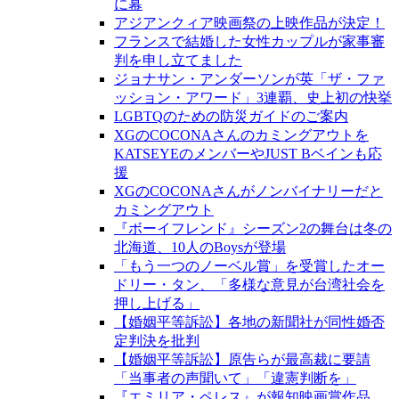
に幕
アジアンクィア映画祭の上映作品が決定！
フランスで結婚した女性カップルが家事審
判を申し立てました
ジョナサン・アンダーソンが英「ザ・ファ
ッション・アワード」3連覇、史上初の快挙
LGBTQのための防災ガイドのご案内
XGのCOCONAさんのカミングアウトを
KATSEYEのメンバーやJUST Bベインも応
援
XGのCOCONAさんがノンバイナリーだと
カミングアウト
『ボーイフレンド』シーズン2の舞台は冬の
北海道、10人のBoysが登場
「もう一つのノーベル賞」を受賞したオー
ドリー・タン、「多様な意見が台湾社会を
押し上げる」
【婚姻平等訴訟】各地の新聞社が同性婚否
定判決を批判
【婚姻平等訴訟】原告らが最高裁に要請
「当事者の声聞いて」「違憲判断を」
『エミリア・ペレス』が報知映画賞作品