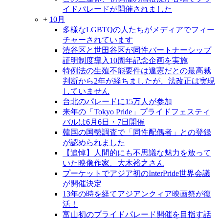
イドパレードが開催されました
+
10月
多様なLGBTQの人たちがメディアでフィー
チャーされています
渋谷区と世田谷区が同性パートナーシップ
証明制度導入10周年記念企画を実施
特例法の生殖不能要件は違憲だとの最高裁
判断から2年が経ちましたが、法改正は実現
していません
台北のパレードに15万人が参加
来年の「Tokyo Pride」プライドフェスティ
バルは6月6日・7日開催
韓国の国勢調査で「同性配偶者」との登録
が認められました
【追悼】人間的にも不思議な魅力を放って
いた映像作家、大木裕之さん
プーケットでアジア初のInterPride世界会議
が開催決定
13年の時を経てアジアンクィア映画祭が復
活！
富山初のプライドパレード開催を目指す話