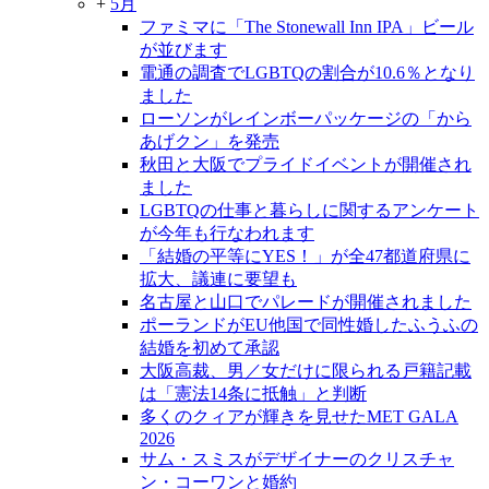
+
5月
ファミマに「The Stonewall Inn IPA」ビール
が並びます
電通の調査でLGBTQの割合が10.6％となり
ました
ローソンがレインボーパッケージの「から
あげクン」を発売
秋田と大阪でプライドイベントが開催され
ました
LGBTQの仕事と暮らしに関するアンケート
が今年も行なわれます
「結婚の平等にYES！」が全47都道府県に
拡大、議連に要望も
名古屋と山口でパレードが開催されました
ポーランドがEU他国で同性婚したふうふの
結婚を初めて承認
大阪高裁、男／女だけに限られる戸籍記載
は「憲法14条に抵触」と判断
多くのクィアが輝きを見せたMET GALA
2026
サム・スミスがデザイナーのクリスチャ
ン・コーワンと婚約