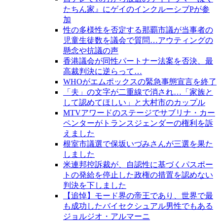
たちん家』にゲイのインクルーシブPが参
加
性の多様性を否定する那覇市議が当事者の
児童生徒数を議会で質問…アウティングの
懸念や抗議の声
香港議会が同性パートナー法案を否決、最
高裁判決に逆らって…
WHOがエムポックスの緊急事態宣言を終了
「夫」の文字が二重線で消され…「家族と
して認めてほしい」と大村市のカップル
MTVアワードのステージでサブリナ・カー
ペンターがトランスジェンダーの権利を訴
えました
根室市議選で保坂いづみさんが三選を果た
しました
米連邦控訴裁が、自認性に基づくパスポー
トの発給を停止した政権の措置を認めない
判決を下しました
【追悼】モード界の帝王であり、世界で最
も成功したバイセクシュアル男性でもある
ジョルジオ・アルマーニ