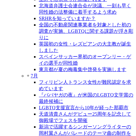
北海道弁護士会連合会が決議、一刻も早く
同性婚の法整備に着手するよう求め
SRHRを知っていますか？
全国の不動産関連事業者を対象とした初の
調査が実施、LGBTQに関する課題が浮き彫
りに
英国初の女性・レズビアンの大主教が誕生
しました
スペインサッカー界初のオープンリー・ゲ
イの選手が同性婚
東京都が夏の梅毒集中啓発を実施します
+
7月
フィリピン人トランス女性が難民認定を求
めています
『ババヤガの夜』が米国のLGBTQ文学賞の
最終候補に
LGBTQ支援宣言から10年が経った那覇市
天道清貴さんがデビュー25周年を記念して
御殿場でフェスを開催
新潟で活躍するシンガーソングライターの
岡村翼さんがパレードのテーマ曲の制作を