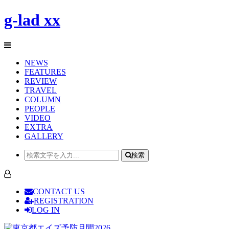
g-lad xx
NEWS
FEATURES
REVIEW
TRAVEL
COLUMN
PEOPLE
VIDEO
EXTRA
GALLERY
検索
CONTACT US
REGISTRATION
LOG IN