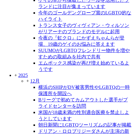
ゲイの羊から採取したウールを活用したブ
ランドに注目が集まっています
今年のゴールデングローブ賞のLGBTQ的な
ハイライト
トランス女子のヴィヴィアン・ウィルソン
がリアーナのブランドのモデルに起用
今夜の『虹クロ』にかずえちゃんらが登
場、19歳のゲイのお悩みに答えます
SUUMOがLGBTQフレンドリー物件を増や
すための取組みを社内で共有
エムポックス感染が再び増え始めているよ
うです
+
2025
+
12月
横浜のSHIPがDV被害男性やLGBTQの一時
保護所を開設へ
Bリーグで初めてカムアウトした選手がプ
ライドセンターを訪問
米国が18歳未満の性別適合医療を禁止しよ
うとしています
朝日新聞にLGBTQツーリズムの記事が掲載
ドリアン・ロロブリジーダさんが主演の新