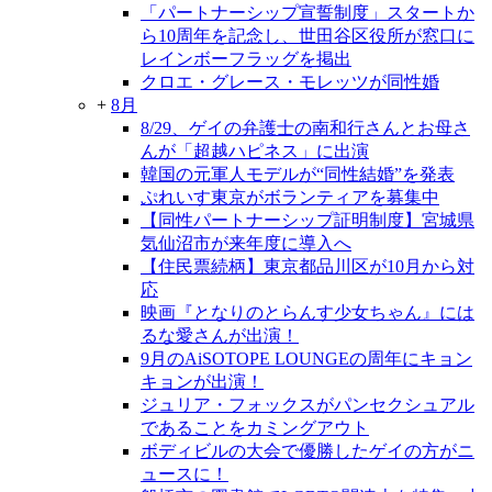
「パートナーシップ宣誓制度」スタートか
ら10周年を記念し、世田谷区役所が窓口に
レインボーフラッグを掲出
クロエ・グレース・モレッツが同性婚
+
8月
8/29、ゲイの弁護士の南和行さんとお母さ
んが「超越ハピネス」に出演
韓国の元軍人モデルが“同性結婚”を発表
ぷれいす東京がボランティアを募集中
【同性パートナーシップ証明制度】宮城県
気仙沼市が来年度に導入へ
【住民票続柄】東京都品川区が10月から対
応
映画『となりのとらんす少女ちゃん』には
るな愛さんが出演！
9月のAiSOTOPE LOUNGEの周年にキョン
キョンが出演！
ジュリア・フォックスがパンセクシュアル
であることをカミングアウト
ボディビルの大会で優勝したゲイの方がニ
ュースに！