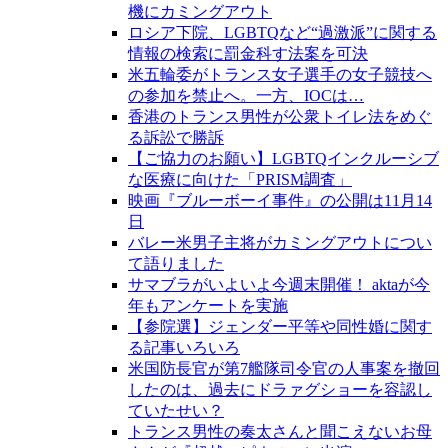
機にカミングアウト
ロシア下院、LGBTQなど“過激派”に関する
情報の検索に罰金科す法案を可決
米五輪委がトランス女子選手の女子競技へ
の参加を禁止へ。一方、IOCは…
香港のトランス男性が公衆トイレ法をめぐ
る訴訟で勝訴
【ご協力のお願い】LGBTQインクルーシブ
な医療に向けた「PRISM調査」
映画『ブルーボーイ事件』の公開は11月14
日
バレー米男子主将がカミングアウトについ
て語りました
サマブラがいよいよ今週末開催！ aktaが今
年もアンケートを実施
【参院選】ジェンダー平等や同性婚に関す
る記事いろいろ
米国防長官が第7艦隊司令官の人事案を撤回
したのは、過去にドラァグショーを容認し
ていたせい？
トランス男性の奏太さんと聞こえないお母