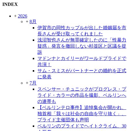
INDEX
+
2026
+
8月
伊賀市の同性カップルが出した婚姻届を市
長さんが受け取ってくれました
浅沼智也さんが無罪確定したのに「性暴力
疑惑」発言を撤回しない杉並区と区議を提
訴
マドンナとカイリーがワールドプライドで
共演！
サム・スミスがパートナーとの婚約を正式
に発表
+
7月
スペンサー・チュニックがプログレス・プ
ライド・カラーの作品を撮影、ベルリンへ
の連帯も
【ベルリンテロ事件】追悼集会が開かれ、
独首相「我々は社会の自由を守り抜く」、
プライド主催団体も声明
ベルリンのプライドでヘイトクライム、30