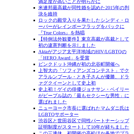
満足度が高いことが明らかに
米連邦最高裁が同性婚を認めた2015年の判
決を維持
ロックの殿堂入りを果たしたシンディ・ロ
ーパーがレインボーフラッグをバックに
『True Colors』を熱唱
【特例法外観要件】東京高裁が高裁として
初の違憲判断を示しました
Aktaがアジア太平洋地域のHIV/LGBTQの
「HERO Award」を受賞
ピンクドット沖縄が初の北谷町開催へ
上智大の「ソフィアンズコンテスト」でク
アラルンプール・とき子さんが優勝、ドラ
ァグクイーンとして史上初
史上初！ゲイの俳優ジョナサン・ベイリー
がピープル誌の「最もセクシーな男性」に
選ばれました
ニューヨーク市長に選ばれたマムダニ氏は
LGBTQサポーター
渋谷区と世田谷区で同性パートナーシップ
証明制度がスタートして10年が経ちました
この三連休、初開催の高松ほか各地でプラ