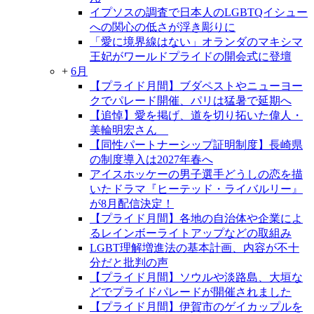
イプソスの調査で日本人のLGBTQイシュー
への関心の低さが浮き彫りに
「愛に境界線はない」オランダのマキシマ
王妃がワールドプライドの開会式に登壇
+
6月
【プライド月間】ブダペストやニューヨー
クでパレード開催、パリは猛暑で延期へ
【追悼】愛を掲げ、道を切り拓いた偉人・
美輪明宏さん
【同性パートナーシップ証明制度】長崎県
の制度導入は2027年春へ
アイスホッケーの男子選手どうしの恋を描
いたドラマ『ヒーテッド・ライバルリー』
が8月配信決定！
【プライド月間】各地の自治体や企業によ
るレインボーライトアップなどの取組み
LGBT理解増進法の基本計画、内容が不十
分だと批判の声
【プライド月間】ソウルや淡路島、大垣な
どでプライドパレードが開催されました
【プライド月間】伊賀市のゲイカップルを