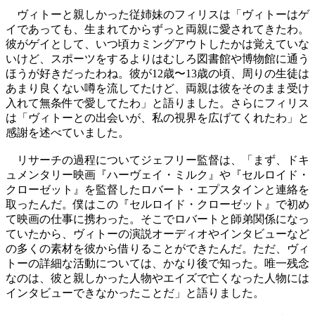
ヴィトーと親しかった従姉妹のフィリスは「ヴィトーはゲ
イであっても、生まれてからずっと両親に愛されてきたわ。
彼がゲイとして、いつ頃カミングアウトしたかは覚えていな
いけど、スポーツをするよりはむしろ図書館や博物館に通う
ほうが好きだったわね。彼が12歳〜13歳の頃、周りの生徒は
あまり良くない噂を流してたけど、両親は彼をそのまま受け
入れて無条件で愛してたわ」と語りました。さらにフィリス
は「ヴィトーとの出会いが、私の視界を広げてくれたわ」と
感謝を述べていました。
リサーチの過程についてジェフリー監督は、「まず、ドキ
ュメンタリー映画『ハーヴェイ・ミルク』や『セルロイド・
クローゼット』を監督したロバート・エプスタインと連絡を
取ったんだ。僕はこの『セルロイド・クローゼット』で初め
て映画の仕事に携わった。そこでロバートと師弟関係になっ
ていたから、ヴィトーの演説オーディオやインタビューなど
の多くの素材を彼から借りることができたんだ。ただ、ヴィ
トーの詳細な活動については、かなり後で知った。唯一残念
なのは、彼と親しかった人物やエイズで亡くなった人物には
インタビューできなかったことだ」と語りました。