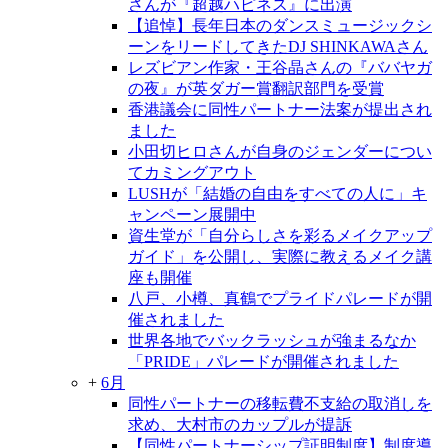
さんが『超越ハピネス』に出演
【追悼】長年日本のダンスミュージックシ
ーンをリードしてきたDJ SHINKAWAさん
レズビアン作家・王谷晶さんの『ババヤガ
の夜』が英ダガー賞翻訳部門を受賞
香港議会に同性パートナー法案が提出され
ました
小田切ヒロさんが自身のジェンダーについ
てカミングアウト
LUSHが「結婚の自由をすべての人に」キ
ャンペーン展開中
資生堂が「自分らしさを彩るメイクアップ
ガイド」を公開し、実際に教えるメイク講
座も開催
八戸、小樽、真鶴でプライドパレードが開
催されました
世界各地でバックラッシュが強まるなか
「PRIDE」パレードが開催されました
+
6月
同性パートナーの移転費不支給の取消しを
求め、大村市のカップルが提訴
【同性パートナーシップ証明制度】制度導