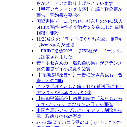
ちがメディアに取り上げられています
【甲府アウティング市議】市議会政倫審が
警告、誓約書を要求へ
国際男性デーに合わせ、神奈川のNPO法人
SHIPが男性や性的少数者を対象にした電話
相談を開設
11/23放送のドラマ『ぼくたちん家』第7話
にkemioさんが登場
「PRIDE指標2025」で750社が「ゴールド」
に認定されました
安堂ホセさんの『迷彩色の男』がフランス
発の国際ゲイ小説賞を受賞
【特例法非婚要件】一審に続き高裁も「合
憲」との判断
ドラマ『ぼくたちん家』11/16放送回にドリ
アンさんやUsakさんが出演
【婚姻平等訴訟】議員会館で「私たちだっ
て“いいふうふ”になりたい展」が開催
中国当局がアップルにゲイアプリ削除を指
示、取締り強化の懸念
aktaの調査でバニラ派のほうがセックスの