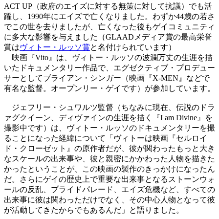
ACT UP（政府のエイズに対する無策に対して抗議）でも活
躍し、1990年にエイズで亡くなりました。わずか44歳の若さ
でこの世を去りましたが、亡くなった後もゲイコミュニティ
に多大な影響を与えました（GLAADメディア賞の最高栄誉
賞は
ヴィトー・ルッソ賞
と名付けられています）
映画『Vito』は、ヴィトー・ルッソの波瀾万丈の生涯を描
いたドキュメンタリー作品で、エグゼクティブ・プロデュー
サーとしてブライアン・シンガー（映画『X-MEN』などで
有名な監督。オープンリー・ゲイです）が参加しています。
ジェフリー・シュワルツ監督（ちなみに現在、伝説のドラ
ァグクイーン、ディヴァインの生涯を描く『I am Divine』を
撮影中です）は、ヴィトー・ルッソのドキュメンタリーを撮
ることになった経緯について「ヴィトーは映画『セルロイ
ド・クローゼット』の原作者だが、彼が関わったもっと大き
なスケールの出来事や、彼と親密にかかわった人物を描きた
かったということが、この映画の製作のきっかけになったん
だ。さらにゲイの歴史上で重要な出来事となるストーンウォ
ールの反乱、プライドパレード、エイズ危機など、すべての
出来事に彼は関わっただけでなく、その中心人物となって彼
が活動してきたからでもあるんだ」と語りました。