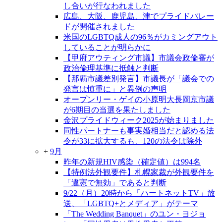
し合いが行なわれました
広島、大阪、鹿児島、津でプライドパレー
ドが開催されました
米国のLGBTQ成人の96％がカミングアウト
していることが明らかに
【甲府アウティング市議】市議会政倫審が
政治倫理基準に抵触と判断
【那覇市議差別発言】市議長が「議会での
発言は慎重に」と異例の声明
オープンリー・ゲイの小原明大長岡京市議
が6期目の当選を果たしました
金沢プライドウィーク2025が始まりました
同性パートナーも事実婚相当だと認める法
令が33に拡大するも、120の法令は除外
+
9月
昨年の新規HIV感染（確定値）は994名
【特例法外観要件】札幌家裁が外観要件を
「違憲で無効」であると判断
9/22（月）20時から「ハートネットTV」放
送、「LGBTQ+とメディア」がテーマ
「The Wedding Banquet」のユン・ヨジョ