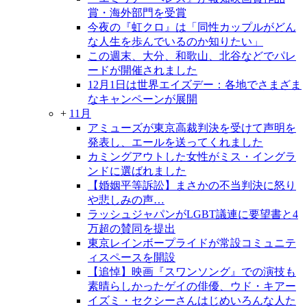
賞・海外部門を受賞
今夜の『虹クロ』は「同性カップルがどん
な人生を歩んでいるのか知りたい」
この週末、大分、和歌山、北谷などでパレ
ードが開催されました
12月1日は世界エイズデー：各地でさまざま
なキャンペーンが展開
+
11月
アミューズが東京高裁判決を受けて声明を
発表し、エールを送ってくれました
カミングアウトした女性がミス・イングラ
ンドに選ばれました
【婚姻平等訴訟】まさかの不当判決に怒り
や悲しみの声…
ラッシュジャパンがLGBT議連に要望書と4
万超の賛同を提出
東京レインボープライドが常設コミュニテ
ィスペースを開設
【追悼】映画『スワンソング』での演技も
素晴らしかったゲイの俳優、ウド・キアー
イズミ・セクシーさんはじめいろんな人た