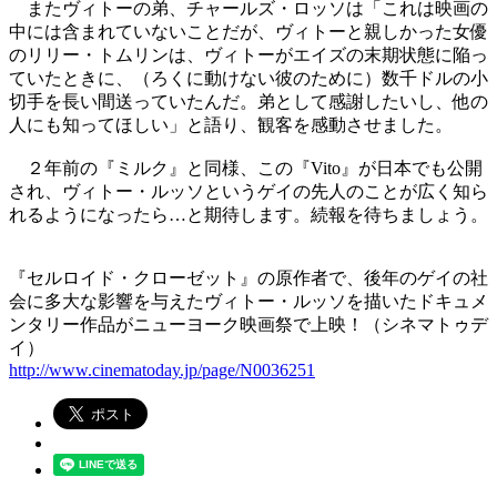
またヴィトーの弟、チャールズ・ロッソは「これは映画の
中には含まれていないことだが、ヴィトーと親しかった女優
のリリー・トムリンは、ヴィトーがエイズの末期状態に陥っ
ていたときに、（ろくに動けない彼のために）数千ドルの小
切手を長い間送っていたんだ。弟として感謝したいし、他の
人にも知ってほしい」と語り、観客を感動させました。
２年前の『ミルク』と同様、この『Vito』が日本でも公開
され、ヴィトー・ルッソというゲイの先人のことが広く知ら
れるようになったら…と期待します。続報を待ちましょう。
『セルロイド・クローゼット』の原作者で、後年のゲイの社
会に多大な影響を与えたヴィトー・ルッソを描いたドキュメ
ンタリー作品がニューヨーク映画祭で上映！（シネマトゥデ
イ）
http://www.cinematoday.jp/page/N0036251