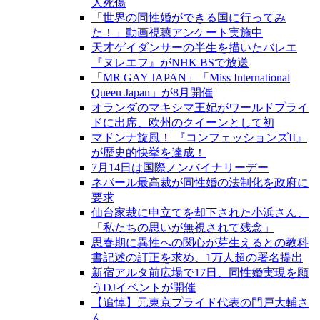
人死傷
「世界の同性婚ができる国に行ってみ
た！」動画視聴アンケート実施中
天才ゲイダンサーの半生を描いたバレエ
『ヌレエフ』がNHK BSで放送
「MR GAY JAPAN」「Miss International
Queen Japan」が8月開催
オランダのマキシマ王妃がワールドプライ
ドに出席、欧州のクイーンとして初
マドンナ旋風！ 『コンフェッションズII』
が歴史的快挙を達成！
7月14日は国際ノンバイナリーデー
ネパール最高裁が同性婚の法制化を政府に
要求
仙台家裁に申立てを却下された小浜さん、
「私たちの思いが無視されて残念」
思春期に異性への関心が芽生えるとの教科
書記述の訂正を求め、1万人超の署名提出
新宿アルタ前広場で17日、同性婚実現を願
うDJイベントが開催
【追悼】元東京プライド代表の門戸大輔さ
ん