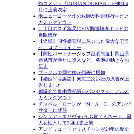
作コメディ『DURIAN DURIAN』が来年4
月に上演決定
米ニューヨーク州の牧師が性別移行中だと
カミングアウト
二丁目のスギ薬局にHIV郵送検査キットの
自販機が
【追悼】同性婚実現に尽力した偉大なアラ
イ、ロブ・ライナー
【同性パートナーシップ証明制度】岡山県
新見市が新たに導入など、各地の動きをお
伝え
ブラジルで同性婚が顕著に増加
【婚姻平等訴訟】東京二次訴訟の原告が上
告しました
都議会で東由貴都議がパンセクシュアルと
カミングアウト
チャペル・ローンが「M・A・C」のアンバ
サダーに就任
シンシア・エリヴォがGG賞ノミネート、黒
人女性として2回は史上初
アンドリュー・クリスチャンが24年の歴史