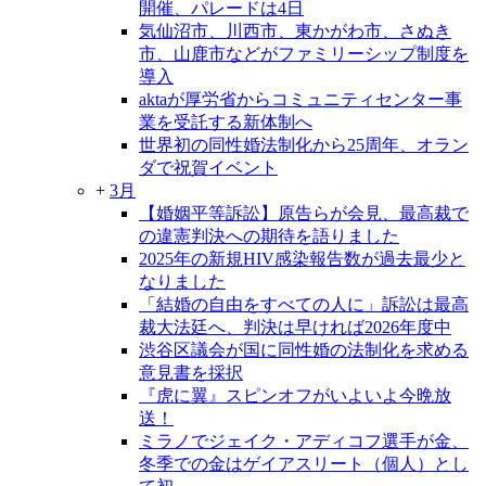
開催、パレードは4日
気仙沼市、川西市、東かがわ市、さぬき
市、山鹿市などがファミリーシップ制度を
導入
aktaが厚労省からコミュニティセンター事
業を受託する新体制へ
世界初の同性婚法制化から25周年、オラン
ダで祝賀イベント
+
3月
【婚姻平等訴訟】原告らが会見、最高裁で
の違憲判決への期待を語りました
2025年の新規HIV感染報告数が過去最少と
なりました
「結婚の自由をすべての人に」訴訟は最高
裁大法廷へ、判決は早ければ2026年度中
渋谷区議会が国に同性婚の法制化を求める
意見書を採択
『虎に翼』スピンオフがいよいよ今晩放
送！
ミラノでジェイク・アディコフ選手が金、
冬季での金はゲイアスリート（個人）とし