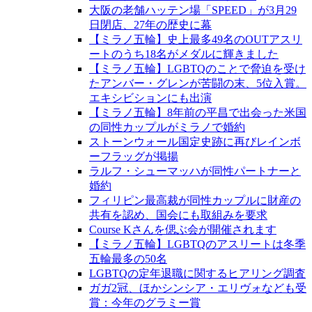
大阪の老舗ハッテン場「SPEED」が3月29
日閉店、27年の歴史に幕
【ミラノ五輪】史上最多49名のOUTアスリ
ートのうち18名がメダルに輝きました
【ミラノ五輪】LGBTQのことで脅迫を受け
たアンバー・グレンが苦闘の末、5位入賞。
エキシビションにも出演
【ミラノ五輪】8年前の平昌で出会った米国
の同性カップルがミラノで婚約
ストーンウォール国定史跡に再びレインボ
ーフラッグが掲揚
ラルフ・シューマッハが同性パートナーと
婚約
フィリピン最高裁が同性カップルに財産の
共有を認め、国会にも取組みを要求
Course Kさんを偲ぶ会が開催されます
【ミラノ五輪】LGBTQのアスリートは冬季
五輪最多の50名
LGBTQの定年退職に関するヒアリング調査
ガガ2冠、ほかシンシア・エリヴォなども受
賞：今年のグラミー賞