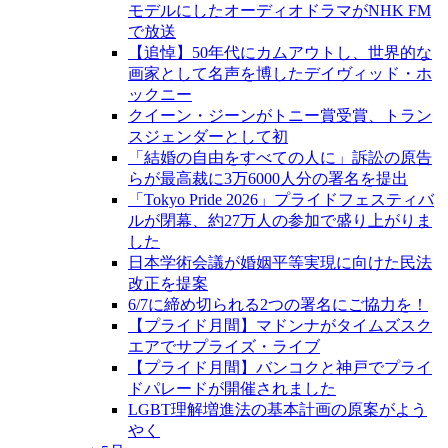
モデルにしたオーディオドラマがNHK FM
で放送
【追悼】50年代にカムアウトし、世界的な
画家として名声を博したデイヴィッド・ホ
ックニー
クイーン・ジーンがトニー賞受賞、トラン
スジェンダーとして初
「結婚の自由をすべての人に」訴訟の原告
らが最高裁に3万6000人分の署名を提出
「Tokyo Pride 2026」プライドフェスティバ
ルが閉幕、約27万人の参加で盛り上がりま
した
日本学術会議が婚姻平等実現に向けた民法
改正を提案
6/7に締め切られる2つの署名にご協力を！
【プライド月間】マドンナがタイムズスク
エアでサプライズ・ライブ
【プライド月間】バンコクと神戸でプライ
ドパレードが開催されました
LGBT理解増進法の基本計画の原案がよう
やく