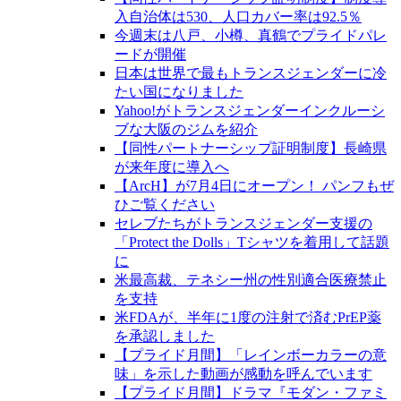
入自治体は530、人口カバー率は92.5％
今週末は八戸、小樽、真鶴でプライドパレ
ードが開催
日本は世界で最もトランスジェンダーに冷
たい国になりました
Yahoo!がトランスジェンダーインクルーシ
ブな大阪のジムを紹介
【同性パートナーシップ証明制度】長崎県
が来年度に導入へ
【ArcH】が7月4日にオープン！ パンフもぜ
ひご覧ください
セレブたちがトランスジェンダー支援の
「Protect the Dolls」Tシャツを着用して話題
に
米最高裁、テネシー州の性別適合医療禁止
を支持
米FDAが、半年に1度の注射で済むPrEP薬
を承認しました
【プライド月間】「レインボーカラーの意
味」を示した動画が感動を呼んでいます
【プライド月間】ドラマ『モダン・ファミ