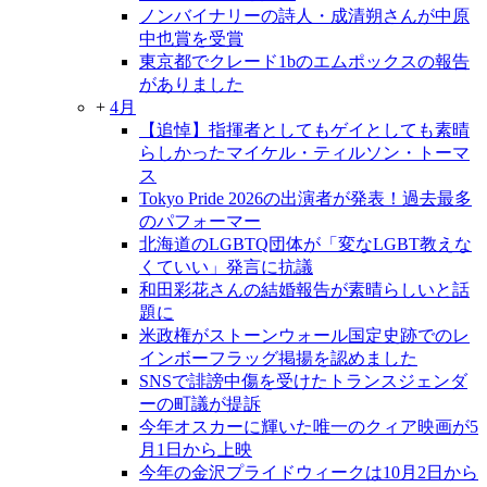
ノンバイナリーの詩人・成清朔さんが中原
中也賞を受賞
東京都でクレード1bのエムポックスの報告
がありました
+
4月
【追悼】指揮者としてもゲイとしても素晴
らしかったマイケル・ティルソン・トーマ
ス
Tokyo Pride 2026の出演者が発表！過去最多
のパフォーマー
北海道のLGBTQ団体が「変なLGBT教えな
くていい」発言に抗議
和田彩花さんの結婚報告が素晴らしいと話
題に
米政権がストーンウォール国定史跡でのレ
インボーフラッグ掲揚を認めました
SNSで誹謗中傷を受けたトランスジェンダ
ーの町議が提訴
今年オスカーに輝いた唯一のクィア映画が5
月1日から上映
今年の金沢プライドウィークは10月2日から