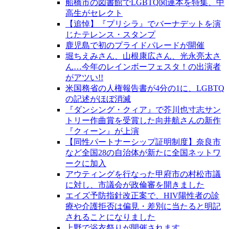
船橋市の図書館でLGBTQ関連本を特集、中
高生がセレクト
【追悼】『プリシラ』でバーナデットを演
じたテレンス・スタンプ
鹿児島で初のプライドパレードが開催
堀ちえみさん、山根康広さん、光永亮太さ
ん…今年のレインボーフェスタ！の出演者
がアツい!!
米国務省の人権報告書が4分の1に、LGBTQ
の記述がほぼ消滅
『ダンシング・クィア』で芥川也寸志サン
トリー作曲賞を受賞した向井航さんの新作
『クィーン』が上演
【同性パートナーシップ証明制度】奈良市
など全国28の自治体が新たに全国ネットワ
ークに加入
アウティングを行なった甲府市の村松市議
に対し、市議会が政倫審を開きました
エイズ予防指針改正案で、HIV陽性者の診
療や介護拒否は偏見・差別に当たると明記
されることになりました
上野で浴衣祭りが開催されます