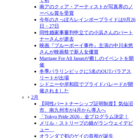
て初
南アのクィア・アーティストが写真界のノ
ーベル賞を受賞
今年のさっぽろレインボープライドは9月26
日・27日
同性婚家事審判申立ての小浜さんのパート
ナーさんが逝去
映画『ブルーボーイ事件』主演の中川未悠
さんが映画祭で新人女優賞
Marriage For All Japanが癒しのイベントを開
催
冬季パラリンピックに5名のOUTパラアス
リートが出場
シドニーや岸和田でプライドパレードが開
催されました
+
2月
【同性パートナーシップ証明制度】気仙沼
市、南九州市が4月から導入へ
「Tokyo Pride 2026」全プログラム決定！
メリル・ストリープの娘がランウェイデビ
ュー
オランダで初のゲイの首相が誕生