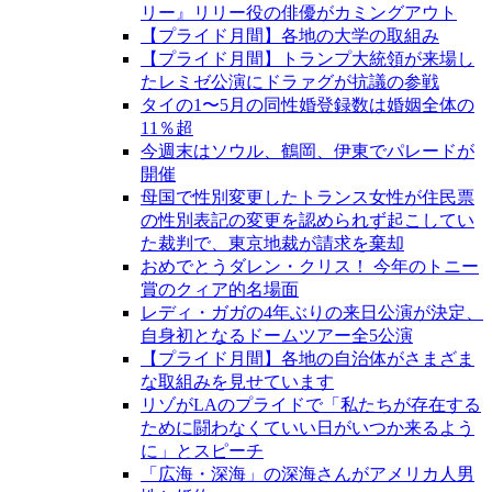
リー』リリー役の俳優がカミングアウト
【プライド月間】各地の大学の取組み
【プライド月間】トランプ大統領が来場し
たレミゼ公演にドラァグが抗議の参戦
タイの1〜5月の同性婚登録数は婚姻全体の
11％超
今週末はソウル、鶴岡、伊東でパレードが
開催
母国で性別変更したトランス女性が住民票
の性別表記の変更を認められず起こしてい
た裁判で、東京地裁が請求を棄却
おめでとうダレン・クリス！ 今年のトニー
賞のクィア的名場面
レディ・ガガの4年ぶりの来日公演が決定、
自身初となるドームツアー全5公演
【プライド月間】各地の自治体がさまざま
な取組みを見せています
リゾがLAのプライドで「私たちが存在する
ために闘わなくていい日がいつか来るよう
に」とスピーチ
「広海・深海」の深海さんがアメリカ人男