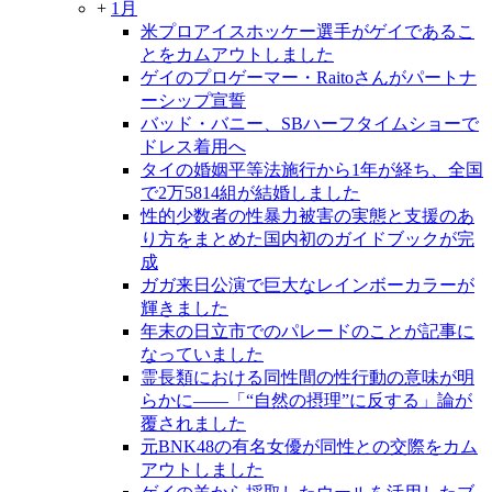
+
1月
米プロアイスホッケー選手がゲイであるこ
とをカムアウトしました
ゲイのプロゲーマー・Raitoさんがパートナ
ーシップ宣誓
バッド・バニー、SBハーフタイムショーで
ドレス着用へ
タイの婚姻平等法施行から1年が経ち、全国
で2万5814組が結婚しました
性的少数者の性暴力被害の実態と支援のあ
り方をまとめた国内初のガイドブックが完
成
ガガ来日公演で巨大なレインボーカラーが
輝きました
年末の日立市でのパレードのことが記事に
なっていました
霊長類における同性間の性行動の意味が明
らかに――「“自然の摂理”に反する」論が
覆されました
元BNK48の有名女優が同性との交際をカム
アウトしました