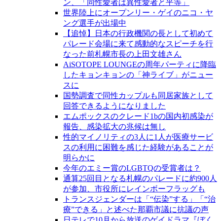
ン、「同性愛者は異性愛者と平等」
世界陸上にオープンリー・ゲイのニコ・ヤ
ング選手が出場中
【追悼】日本の行政機関の長として初めて
パレード会場に来て感動的なスピーチを行
なった前札幌市長の上田文雄さん
AiSOTOPE LOUNGEの周年パーティに降臨
したキョンキョンの「神ライブ」がニュー
スに
国勢調査で同性カップルも同居家族として
回答できるようになりました
エムポックスのクレード1bの国内初感染が
報告、感染拡大の兆候は無し
性的マイノリティの3人に1人が医療サービ
スの利用に困難を感じた経験があることが
明らかに
今年のエミー賞のLGBTQの受賞者は？
通算25回目となる札幌のパレードに約900人
が参加、市役所にレインボーフラッグも
トランスジェンダーは「“伝染”する」「“治
療”できる」と述べた那覇市議に抗議の声
日テレで10月から放送のゲイドラマ『ぼく