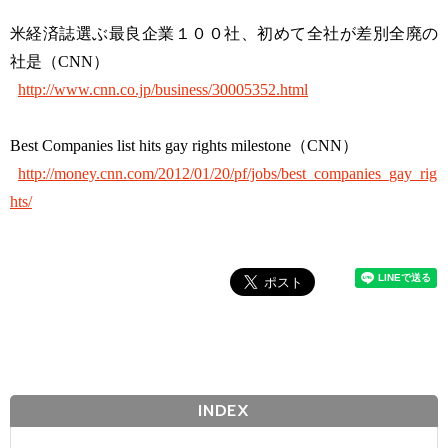
米経済誌選ぶ最良企業１００社、初めて全社が差別全廃の
社是（CNN）
http://www.cnn.co.jp/business/30005352.html
Best Companies list hits gay rights milestone（CNN）
http://money.cnn.com/2012/01/20/pf/jobs/best_companies_gay_rig
hts/
INDEX