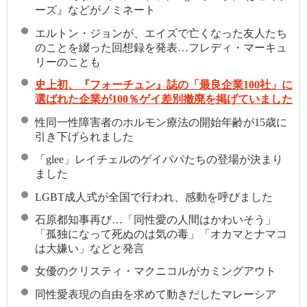
ーズ』などがノミネート
エルトン・ジョンが、エイズで亡くなった友人たち
のことを綴った回想録を発表…フレディ・マーキュ
リーのことも
史上初、『フォーチュン』誌の「最良企業100社」に
選ばれた企業が100％ゲイ差別撤廃を掲げていました
性同一性障害者のホルモン療法の開始年齢が15歳に
引き下げられました
「glee」レイチェルのゲイパパたちの登場が決まり
ました
LGBT成人式が全国で行われ、感動を呼びました
石原都知事再び…「同性愛の人間はかわいそう」
「孤独になって死ぬのは気の毒」「オカマとナマコ
は大嫌い」などと発言
女優のクリスティ・マクニコルがカミングアウト
同性愛表現の自由を求めて動きだしたマレーシア