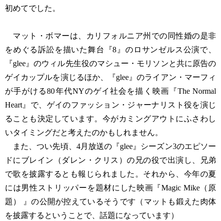
初めてでした。
マット・ボマーは、カリフォルニア州での同性婚の是非
をめぐる訴訟を描いた舞台『8』のロサンゼルス公演で、
『glee』のウィル先生役のマシュー・モリソンと共に原告の
ゲイカップルを演じるほか、『glee』のライアン・マーフィ
が手がける80年代NYのゲイ社会を描く映画『The Normal
Heart』で、ゲイのファッション・ジャーナリスト役を演じ
ることも決定しています。今がカミングアウトにふさわし
いタイミングだと考えたのかもしれません。
また、つい先頃、4月放送の『glee』シーズン3のエピソー
ドにブレイン（ダレン・クリス）の兄の役で出演し、兄弟
で歌を披露するとも報じられました。それから、今年の夏
には男性ストリッパーを題材にした映画『Magic Mike（原
題） 』の公開が控えているそうです（マットも鍛えた肉体
を披露するということで、話題になっています）