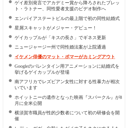
ゲイ差別発言でアカデミー賞から降ろされたブレッ
ト・ラトナー、同性愛者支援のビデオ制作へ
エンパイアステートビルの最上階で初の同性結婚式
星屑スキャットがメジャー・デビュー！
ゲイカップルが「キスの長さ」でギネス更新
ニュージャージー州で同性婚法案が上院通過
イケメン俳優のマット・ボマーがカミングアウト
Googleのバレンタイン用アニメーションに結婚式を
挙げるゲイカップルが登場
南アフリカでレズビアン女性に対する性暴力が相次
いでいます
ホイットニーの遺作となった映画『スパークル』が8
月に全米公開
横須賀市職員が性的少数者について初の研修会を開
催