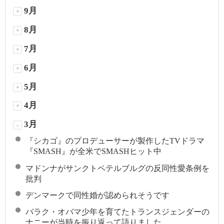
9月
+
8月
+
7月
+
6月
+
5月
+
4月
+
3月
-
『シカゴ』のプロデューサーが製作したTVドラマ
『SMASH』が全米でSMASHヒット中
マドンナがサンクトペテルブルグの反同性愛条例を
批判
デンマークで同性婚が認められそうです
バラク・オバマ少年を育てたトランスジェンダーの
ナニーが当時を振り返って語りました