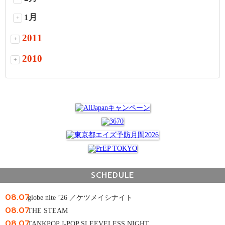
1月
+
2011
+
2010
+
SCHEDULE
08.07
globe nite ’26 ／ケツメイシナイト
08.07
THE STEAM
08.07
TANKPOP J-POP SLEEVELESS NIGHT