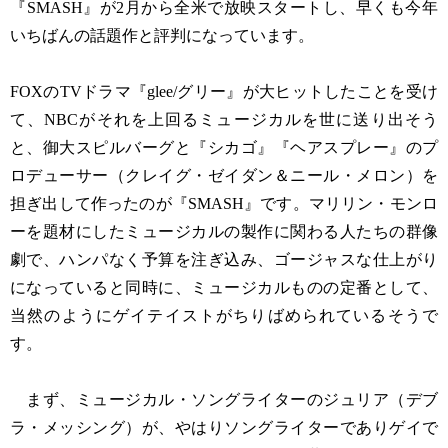
『SMASH』が2月から全米で放映スタートし、早くも今年
いちばんの話題作と評判になっています。
FOXのTVドラマ『glee/グリー』が大ヒットしたことを受け
て、NBCがそれを上回るミュージカルを世に送り出そう
と、御大スピルバーグと『シカゴ』『ヘアスプレー』のプ
ロデューサー（クレイグ・ゼイダン＆ニール・メロン）を
担ぎ出して作ったのが『SMASH』です。マリリン・モンロ
ーを題材にしたミュージカルの製作に関わる人たちの群像
劇で、ハンパなく予算を注ぎ込み、ゴージャスな仕上がり
になっていると同時に、ミュージカルものの定番として、
当然のようにゲイテイストがちりばめられているそうで
す。
まず、ミュージカル・ソングライターのジュリア（デブ
ラ・メッシング）が、やはりソングライターでありゲイで