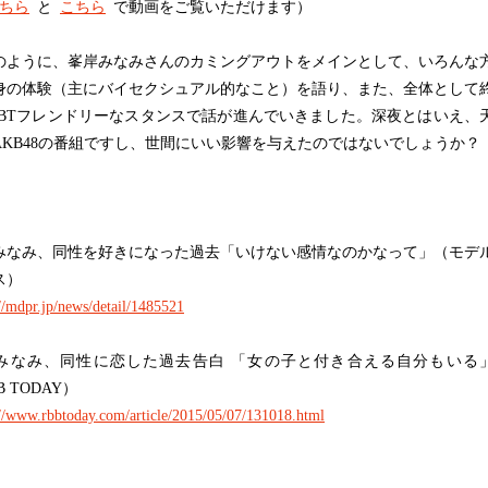
ちら
と
こちら
で動画をご覧いただけます）
ように、峯岸みなみさんのカミングアウトをメインとして、いろんな
身の体験（主にバイセクシュアル的なこと）を語り、また、全体として
GBTフレンドリーなスタンスで話が進んでいきました。深夜とはいえ、
AKB48の番組ですし、世間にいい影響を与えたのではないでしょうか？
みなみ、同性を好きになった過去「いけない感情なのかなって」（モデ
ス）
://mdpr.jp/news/detail/1485521
みなみ、同性に恋した過去告白 「女の子と付き合える自分もいる
B TODAY）
://www.rbbtoday.com/article/2015/05/07/131018.html