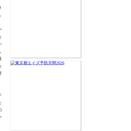
き
し
ー
を
い
し
性
を
寄
、
チ
た
の
ー