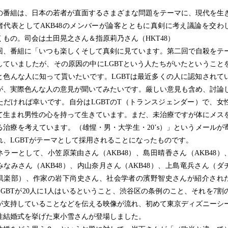
番組は、日本の若者が直面するさまざまな問題をテーマに、現代を生
者代表としてAKB48のメンバーが論客とともに真剣に考え議論を交わ
くもの。司会は土田晃之さん＆指原莉乃さん（HKT48）
、番組に「いつも楽しくそして真剣に見ています。第二回で自殺をテ
していましたが、その原因の中にLGBTという人たちがいたということ
と色んな人に知って貰いたいです。LGBTは最近多くの人に認知されて
が、実際色んな人の意見が聞いてみたいです。厳しい意見も含め、討論
ただければ幸いです。自分はLGBTのT（トランスジェンダー）で、女
て生まれ男性の心を持って生きています。まだ、未治療ですが体にメス
る治療を考えています。（雄惺・男・大学生・20’s）」というメールが
れ、LGBTがテーマとして採用されることになったものです。
ラーとして、小笠原茉由さん（AKB48）、島田晴香さん（AKB48）
みなみさん（AKB48）、内山奈月さん（AKB48）、上島竜兵さん（ダ
倶楽部）、作家の岩下尚史さん、社会学者の濱野智史さんが紹介され
LGBTが20人に1人はいるということ、渋谷区の条例のこと、それを7割
が支持していることなどを伝える映像が流れ、初めて東京ディズニーシ
性結婚式を挙げた東小雪さんが登場しました。