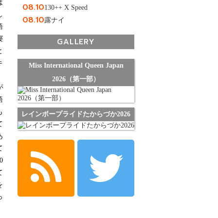
は
08.10
130++ X Speed
し
08.10
露ナイ
語
寝
GALLERY
と
キ
Miss International Queen Japan
2026（第一部）
が
語
も
レインボープライドたからづか2026
て
あ
て
0
て
を
っ