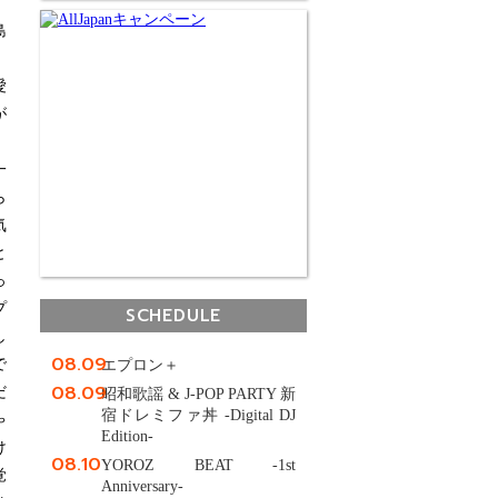
）
島
愛
が
一
ら
気
と
っ
プ
SCHEDULE
し
08.09
で
エプロン＋
08.09
だ
昭和歌謡 & J-POP PARTY 新
宿ドレミファ丼 -Digital DJ
ゃ
Edition-
け
08.10
YOROZ BEAT -1st
覚
Anniversary-