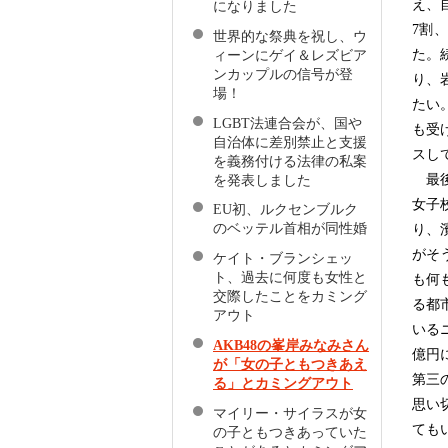
え、
になりました
7割
世界的な祭典を祝し、ウ
た。
ィーンにゲイ＆レズビア
ンカップルの信号が登
り、
場！
たい
LGBT法連合会が、国や
も受
自治体に差別禁止と支援
スし
を義務付ける法律の私案
最後
を発表しました
女子
EU初、ルクセンブルク
のベッテル首相が同性婚
り、
がそ
ケイト・ブランシェッ
ト、過去に何度も女性と
も何
交際したことをカミング
る都
アウト
いる
AKB48の峯岸みなみさん
億円
が「女の子ともつきあえ
第三
る」とカミングアウト
思い
マイリー・サイラスが女
ても
の子ともつきあっていた