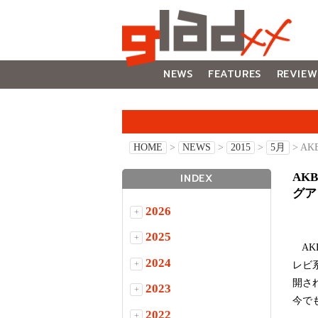
NEWS
FEATURES
REVIEW
GALLERY
HOME
>
NEWS
>
2015
>
5月
> A
AK
INDEX
グア
2026
+
2025
+
AK
2024
+
レビ
開さ
2023
+
今で
2022
+