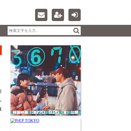
日
テ
展
、