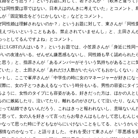
性婚をどう思う？」というお題に対して、岩下さんが「（欧米と違って
では同性愛は罪ではない。日本人はのんきに考えていた」とコメント、
んが「固定観念をどうにかしないと」などとコメント。
ぜ同性婚は理解されないのか？」というお題に対して、東さんが「同性
見えづらいということもある。禁止されていませんし」と、土田さん
わっとしてるんですよね」とコメント。
近にLGBTの人はいる？」というお題では、小笠原さんが「身近に性同
がいの友達がいる。ぜんぜん嫌悪感もないし、同性婚も早く認められた
と思う」と、指原さんが「あるメンバーがそういう気持ちがあることに
ていた」と、土田さんが「あれだけ人数がいたらいてもおかしくない」
ントし、ここで峯岸さんが「中学生の時に女のマネージャーが好きにな
実際に、女の子とつきあえるなっていう時分もいる。男性の容姿にタイ
るように、女性のタイプにも容姿がある。好きだった方は、ほかの人と
るのに嫉妬したり。泣いてたり。離れるのがさびしくて泣いたり。なん
士って結婚できないんだろう、これはきっと報われないし、意味ないん
て思って。女の人を好きって言ったらお母さんはもしかして悲しむんじ
かなって思った時に子どもながらにいけないことをしてる、というかい
感情なのかなって」と語りました。それを受けて東さんが「罪悪感を