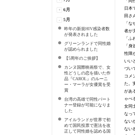
+
「同
日本
6月
+
田さ
5月
-
「な
昨年の新規HIV感染者数
者が
が発表されました
「ふ
グリーンランドで同性婚
「身
が認められました
性障
【5周年のご挨拶】
いい
カンヌ国際映画祭で、女
づい
性どうしの恋を描いた作
コメ
品『CAROL』のルーニ
た。
ー・マーラが女優賞を受
賞
があ
ゃべ
台湾の高雄で同性パート
ナー登録が可能になりま
女同
した
なっ
アイルランドが世界で初
ない
めて国民投票で憲法を改
ない
正して同性婚を認める国