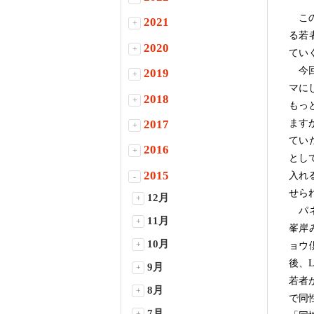
この
2021
+
る若
2020
+
てい
今回
2019
+
マに
2018
+
もっ
2017
ます
+
てい
2016
+
とし
2015
入れ
-
せら
12月
+
パネ
11月
+
峯岸
10月
+
ョウ
後、
9月
+
若者
8月
+
で同
7月