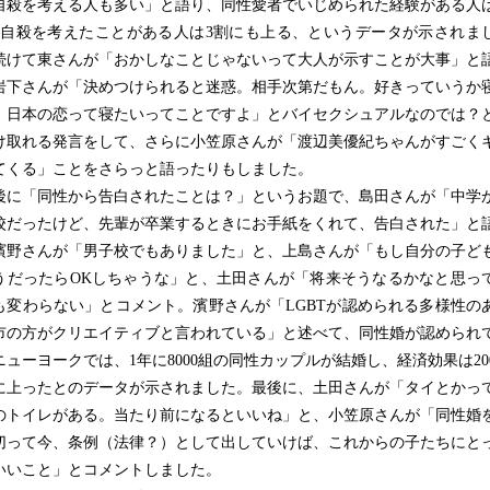
自殺を考える人も多い」と語り、同性愛者でいじめられた経験がある人
、自殺を考えたことがある人は3割にも上る、というデータが示されま
続けて東さんが「おかしなことじゃないって大人が示すことが大事」と
岩下さんが「決めつけられると迷惑。相手次第だもん。好きっていうか
。日本の恋って寝たいってことですよ」とバイセクシュアルなのでは？
け取れる発言をして、さらに小笠原さんが「渡辺美優紀ちゃんがすごく
てくる」ことをさらっと語ったりもしました。
に「同性から告白されたことは？」というお題で、島田さんが「中学
校だったけど、先輩が卒業するときにお手紙をくれて、告白された」と
濱野さんが「男子校でもありました」と、上島さんが「もし自分の子ど
うだったらOKしちゃうな」と、土田さんが「将来そうなるかなと思っ
も変わらない」とコメント。濱野さんが「LGBTが認められる多様性の
市の方がクリエイティブと言われている」と述べて、同性婚が認められ
ニューヨークでは、1年に8000組の同性カップルが結婚し、経済効果は20
に上ったとのデータが示されました。最後に、土田さんが「タイとかっ
のトイレがある。当たり前になるといいね」と、小笠原さんが「同性婚
切って今、条例（法律？）として出していけば、これからの子たちにと
いいこと」とコメントしました。