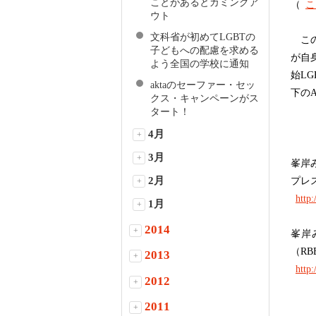
ことがあるとカミングア
（
こ
ウト
文科省が初めてLGBTの
この
子どもへの配慮を求める
が自
よう全国の学校に通知
始L
aktaのセーファー・セッ
下の
クス・キャンペーンがス
タート！
4月
+
3月
+
峯岸
2月
プレ
+
http
1月
+
2014
+
峯岸
（RB
2013
+
http
2012
+
2011
+