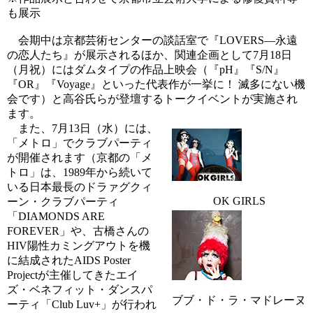
も展示
会期中は京都芸術センターの談話室で『LOVERS―永遠
の恋人たち』が展示されるほか、関連企画として7月18日
（月祝）にはダムタイプの作品上映会（『pH』『S/N』
『OR』『Voyage』といった代表作が一挙に！ 滅多にない機
会です）と高谷氏らが登壇するトークイベントが実施され
ます。
また、7月13日（水）には、
「メトロ」でクラブパーティ
が開催されます（京都の「メ
トロ」は、1989年から続いて
いる日本最長のドラァグクィ
OK GIRLS
ーン・クラブパーティ
「DIAMONDS ARE
FOREVER」や、古橋さんの
HIV陽性カミングアウトを機
に結成されたAIDS Poster
Projectが主催してきたエイ
ズ・ベネフィット・ダンスパ
ブブ・ド・ラ・マドレーヌ
ーティ「Club Luv+」が行われ