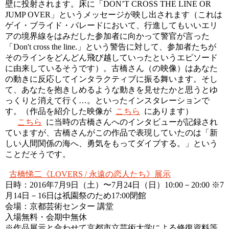
壁に投射されます。床に「DON’T CROSS THE LINE OR
JUMP OVER」というメッセージが映し出されます（これは
ゲイ・ブライド・パレードにおいて、行進してもいいエリ
アの境界線をはみだした参加者に向かって警官が言った
「Don't cross the line.」という警告に対して、参加者たちが
そのラインをどんどん飛び越していったというエピソード
に由来しているそうです）。古橋さん（の映像）はあなた
の動きに反応してインタラクティブに振る舞います。そし
て、あなたを抱きしめるような動きを見せたかと思うとゆ
っくりと消えて行く…。といったインスタレーションで
す。（作品を紹介した映像が
こちら
にあります）
こちら
に当時の古橋さんへのインタビューが記録され
ていますが、古橋さんがこの作品で表現していたのは「新
しい人間関係の海へ、勇気をもってダイブする。」という
ことだそうです。
古橋悌二《LOVERS / 永遠の恋人たち》展示
日時：2016年7月9日（土）〜7月24日（日）10:00－20:00 ※7
月14日－16日は祇園祭のため17:00閉館
会場：京都芸術センター 講堂
入場無料・会期中無休
※作品展示と合わせて京都市立芸術大学による修復資料等