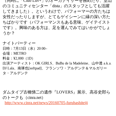
（同時に「Club Luv+」のオーガナイザーを務めたり、堂山
のコミュニティセンター「dista」のスタッフとしても活躍
してきました）。というわけで、パフォーマーの方たちは
女性だったりしますが、とてもゲイシーンに縁の深い方た
ちばかりです（パフォーマンスもある意味、ゲイテイスト
です）。興味のある方は、足を運んでみてはいかがでしょ
うか？
ナイトパーティー
日時：7月13日（水）20:00–
会場：METRO
料金：¥2,000（1D）
出演アーティスト：OK GIRLS、BuBu de la Madeleine、山中透 a.k.a.
DJ Lala、南琢也[softpad]、フランソワ・アルデンテ＆マルガリー
タ・アルデンテ
ダムタイプ古橋悌二の遺作『LOVERS』展示、高谷史郎ら
のトークも（cinra.net）
http://www.cinra.net/news/20160705-furuhashiteiji