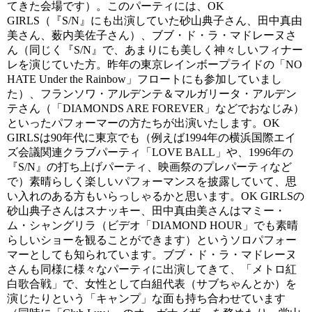
てきた会場です）。このパーティには、OK
GIRLS（『S/N』にも出演していた砂山典子さん、田中真由
美さん、薮内美佐子さん）、ブブ・ド・ラ・マドレーヌさ
ん（同じく『S/N』で、あまりにも美しく神々しいフィナー
レを演じていた方。昨年の東京レインボープライドの「NO
HATE Under the Rainbow」フロートにも参加していまし
た）、フランソワ・アルデンテ＆マルガリータ・アルデン
テさん（「DIAMONDS ARE FOREVER」などでおなじみ）
といったパフォーマーの方たちが出演いたします。OK
GIRLSは90年代に東京でも（例えば1994年の横浜国際エイ
ズ会議関連クラブパーティ「LOVE BALL」や、1996年の
『S/N』の打ち上げパーティ、映画祭のプレパーティなど
で）素晴らしく楽しいパフォーマンスを披露していて、思
い入れのある方もいらっしゃるかと思います。OK GIRLSの
砂山典子さんはスナッキー、田中真由美さんはマミー・
ム・シャングリラ（ビデオ「DIAMOND HOUR」でも素晴
らしいショーを観ることができます）というソロパフォー
マーとしても知られています。ブブ・ド・ラ・マドレーヌ
さんも同様に様々なパーティに出演してきて、「メトロ紅
白歌合戦」で、女性として白組代表（サブちゃんとか）を
演じたりという「キャンプ」な面も持ち合わせています