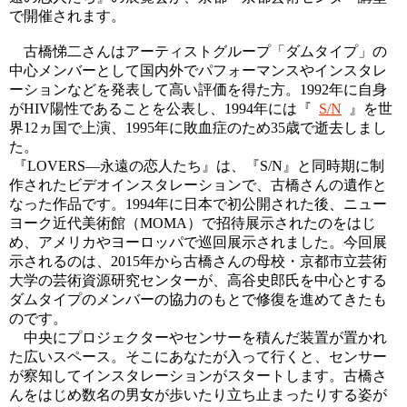
で開催されます。
古橋悌二さんはアーティストグループ「ダムタイプ」の
中心メンバーとして国内外でパフォーマンスやインスタレ
ーションなどを発表して高い評価を得た方。1992年に自身
がHIV陽性であることを公表し、1994年には『
S/N
』を世
界12ヵ国で上演、1995年に敗血症のため35歳で逝去しまし
た。
『LOVERS―永遠の恋人たち』は、『S/N』と同時期に制
作されたビデオインスタレーションで、古橋さんの遺作と
なった作品です。1994年に日本で初公開された後、ニュー
ヨーク近代美術館（MOMA）で招待展示されたのをはじ
め、アメリカやヨーロッパで巡回展示されました。今回展
示されるのは、2015年から古橋さんの母校・京都市立芸術
大学の芸術資源研究センターが、高谷史郎氏を中心とする
ダムタイプのメンバーの協力のもとで修復を進めてきたも
のです。
中央にプロジェクターやセンサーを積んだ装置が置かれ
た広いスペース。そこにあなたが入って行くと、センサー
が察知してインスタレーションがスタートします。古橋さ
んをはじめ数名の男女が歩いたり立ち止まったりする姿が