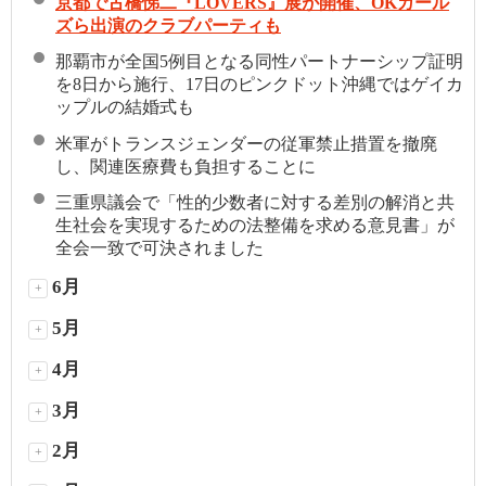
京都で古橋悌二『LOVERS』展が開催、OKガール
ズら出演のクラブパーティも
那覇市が全国5例目となる同性パートナーシップ証明
を8日から施行、17日のピンクドット沖縄ではゲイカ
ップルの結婚式も
米軍がトランスジェンダーの従軍禁止措置を撤廃
し、関連医療費も負担することに
三重県議会で「性的少数者に対する差別の解消と共
生社会を実現するための法整備を求める意見書」が
全会一致で可決されました
6月
+
5月
+
4月
+
3月
+
2月
+