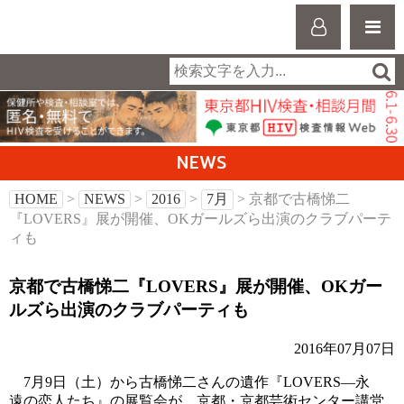
NEWS
HOME
>
NEWS
>
2016
>
7月
> 京都で古橋悌二
『LOVERS』展が開催、OKガールズら出演のクラブパーテ
ィも
京都で古橋悌二『LOVERS』展が開催、OKガー
ルズら出演のクラブパーティも
2016年07月07日
7月9日（土）から古橋悌二さんの遺作『LOVERS―永
遠の恋人たち』の展覧会が、京都・京都芸術センター講堂