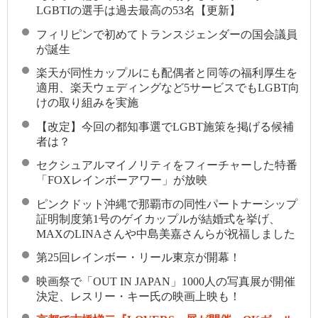
LGBTIの選手は過去最高の53名【更新】
フィリピンで初めてトランスジェンダーの国会議員
が誕生
楽天が同性カップルにも配偶者と同等の福利厚生を
適用、楽天ウェディングなど5サービスでもLGBT向
けの取り組みを実施
【改定】今回の都知事選でLGBT施策を掲げる候補
者は？
セクシュアルマイノリティをフィーチャーした特番
「FOXレインボーアワー」が放映
ピンクドット沖縄で那覇市の同性パートナーシップ
証明制度第1号のゲイカップルが結婚式を挙げ、
MAXのLINAさんや中島美嘉さんらが祝福しました
第25回レインボー・リール東京が開幕！
映画祭で「OUT IN JAPAN」1000人の写真展が開催
決定、レスリー・キー氏の映画上映も！