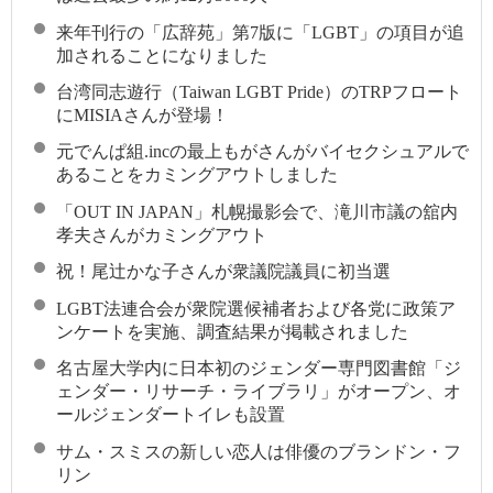
来年刊行の「広辞苑」第7版に「LGBT」の項目が追
加されることになりました
台湾同志遊行（Taiwan LGBT Pride）のTRPフロート
にMISIAさんが登場！
元でんぱ組.incの最上もがさんがバイセクシュアルで
あることをカミングアウトしました
「OUT IN JAPAN」札幌撮影会で、滝川市議の舘内
孝夫さんがカミングアウト
祝！尾辻かな子さんが衆議院議員に初当選
LGBT法連合会が衆院選候補者および各党に政策ア
ンケートを実施、調査結果が掲載されました
名古屋大学内に日本初のジェンダー専門図書館「ジ
ェンダー・リサーチ・ライブラリ」がオープン、オ
ールジェンダートイレも設置
サム・スミスの新しい恋人は俳優のブランドン・フ
リン