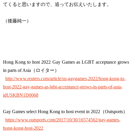
てくると思いますので、追ってお伝えいたします。
（後藤純一）
Hong Kong to host 2022 Gay Games as LGBT acceptance grows
in parts of Asia（ロイター）
http://www.reuters.com/article/us-gaygames-2022/hong-kong-to-
host-2022-gay-games-as-lgbt-acceptance-grows-in-parts-of-asia-
idUSKBN1D0068
Gay Games select Hong Kong to host event in 2022（Outsports）
https://www.outsports.com/2017/10/30/16574562/gay-games-
hong-kong-host-2022