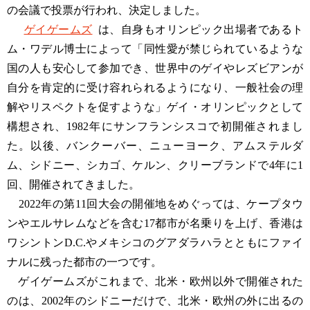
の会議で投票が行われ、決定しました。
ゲイゲームズ
は、自身もオリンピック出場者であるト
ム・ワデル博士によって「同性愛が禁じられているような
国の人も安心して参加でき、世界中のゲイやレズビアンが
自分を肯定的に受け容れられるようになり、一般社会の理
解やリスペクトを促すような」ゲイ・オリンピックとして
構想され、1982年にサンフランシスコで初開催されまし
た。以後、バンクーバー、ニューヨーク、アムステルダ
ム、シドニー、シカゴ、ケルン、クリーブランドで4年に1
回、開催されてきました。
2022年の第11回大会の開催地をめぐっては、ケープタウ
ンやエルサレムなどを含む17都市が名乗りを上げ、香港は
ワシントンD.C.やメキシコのグアダラハラとともにファイ
ナルに残った都市の一つです。
ゲイゲームズがこれまで、北米・欧州以外で開催された
のは、2002年のシドニーだけで、北米・欧州の外に出るの