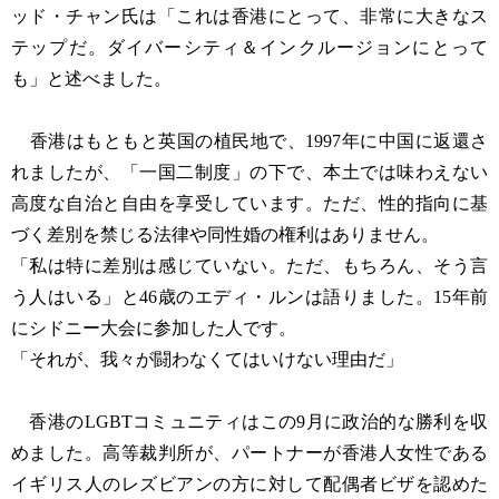
ッド・チャン氏は「これは香港にとって、非常に大きなス
テップだ。ダイバーシティ＆インクルージョンにとって
も」と述べました。
香港はもともと英国の植民地で、1997年に中国に返還さ
れましたが、「一国二制度」の下で、本土では味わえない
高度な自治と自由を享受しています。ただ、性的指向に基
づく差別を禁じる法律や同性婚の権利はありません。
「私は特に差別は感じていない。ただ、もちろん、そう言
う人はいる」と46歳のエディ・ルンは語りました。15年前
にシドニー大会に参加した人です。
「それが、我々が闘わなくてはいけない理由だ」
香港のLGBTコミュニティはこの9月に政治的な勝利を収
めました。高等裁判所が、パートナーが香港人女性である
イギリス人のレズビアンの方に対して配偶者ビザを認めた