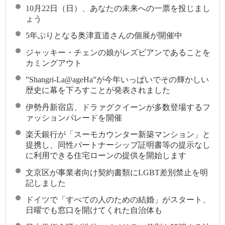
10月22日（日）、あなたの未来への一票を投じまし
ょう
5年ぶりとなる奥津直道さんの個展が開催中
ジャッキー・チェンの娘がレズビアンであることを
カミングアウト
”Shangri-La@ageHa”が今年いっぱいでその輝かしい
歴史に幕を下ろすことが発表されました
伊勢丹新宿店、ドラァグクイーンが多数登場するフ
ァッションパレードを開催
楽天銀行が「スーモカウンター新築マンション」と
提携し、同性パートナーシップ証明書等の提示なし
に利用できる住宅ローンの提供を開始します
文京区が事業者向け契約書類にLGBT差別禁止を明
記しました
ドイツで「すべての人のための結婚」がスタート、
日曜でも窓口を開けてくれた自治体も