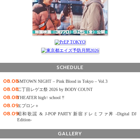
SCHEDULE
08.08
SMTOWN NIGHT – Pink Blood in Tokyo – Vol.3
08.08
二丁目レゲエ祭 2026 by BODY COUNT
08.08
THEATER high↑ school ‼
08.09
エプロン＋
08.09
昭和歌謡 & J-POP PARTY 新宿ドレミファ丼 -Digital DJ
Edition-
GALLERY