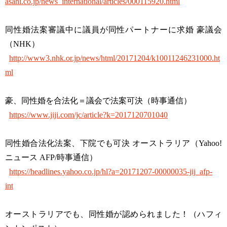
asahi.co.jp/news_international/articles/000115920.html
同性婚法案審議中に議員が同性パートナーに求婚 豪議会
（NHK）
http://www3.nhk.or.jp/news/html/20171204/k10011246231000.ht
ml
豪、同性婚を合法化＝議会で法案可決（時事通信）
https://www.jiji.com/jc/article?k=2017120701040
同性婚合法化法案、下院でも可決 オーストラリア（Yahoo!
ニュース AFP/時事通信）
https://headlines.yahoo.co.jp/hl?a=20171207-00000035-jij_afp-
int
オーストラリアでも、同性婚が認められました！（ハフィ