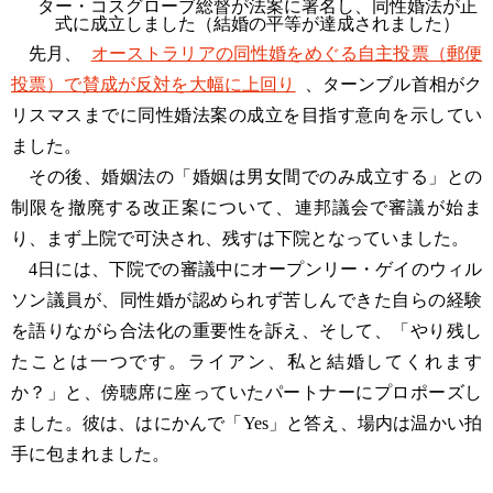
ター・コスグローブ総督が法案に署名し、同性婚法が正
式に成立しました（結婚の平等が達成されました）
先月、
オーストラリアの同性婚をめぐる自主投票（郵便
投票）で賛成が反対を大幅に上回り
、ターンブル首相がク
リスマスまでに同性婚法案の成立を目指す意向を示してい
ました。
その後、婚姻法の「婚姻は男女間でのみ成立する」との
制限を撤廃する改正案について、連邦議会で審議が始ま
り、まず上院で可決され、残すは下院となっていました。
4日には、下院での審議中にオープンリー・ゲイのウィル
ソン議員が、同性婚が認められず苦しんできた自らの経験
を語りながら合法化の重要性を訴え、そして、「やり残し
たことは一つです。ライアン、私と結婚してくれます
か？」と、傍聴席に座っていたパートナーにプロポーズし
ました。彼は、はにかんで「Yes」と答え、場内は温かい拍
手に包まれました。