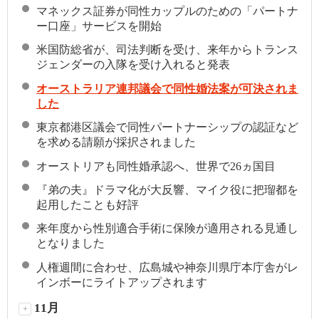
マネックス証券が同性カップルのための「パートナ
ー口座」サービスを開始
米国防総省が、司法判断を受け、来年からトランス
ジェンダーの入隊を受け入れると発表
オーストラリア連邦議会で同性婚法案が可決されま
した
東京都港区議会で同性パートナーシップの認証など
を求める請願が採択されました
オーストリアも同性婚承認へ、世界で26ヵ国目
『弟の夫』ドラマ化が大反響、マイク役に把瑠都を
起用したことも好評
来年度から性別適合手術に保険が適用される見通し
となりました
人権週間に合わせ、広島城や神奈川県庁本庁舎がレ
インボーにライトアップされます
11月
+