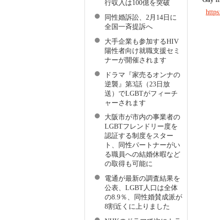
行収入は100億を突破
http
同性婚訴訟、2月14日に
全国一斉提訴へ
大手企業も参加するHIV
陽性者向け就職支援セミ
ナーが開催されます
ドラマ『家売るオンナの
逆襲』第3話（23日放
送）でLGBTがフィーチ
ャーされます
大阪市が市内の事業者の
LGBTフレンドリー度を
認証する制度をスター
ト、同性パートナーがい
る職員への結婚休暇など
の取得も可能に
電通が最新の調査結果を
公表、LGBT人口は全体
の8.9％、同性婚賛成派が
8割近くに上りました