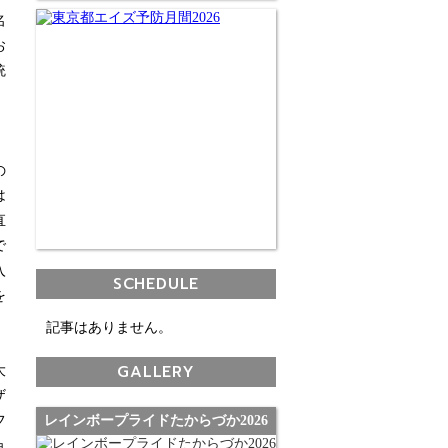
名
お
統
、
の
は
直
で
入
SCHEDULE
を
記事はありません。
GALLERY
大
ザ
フ
レインボープライドたからづか2026
ョ