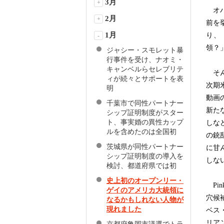
3月
+
オバ
2月
+
前を
1月
り、
-
領？
ジャシー・スモレット暴
行事件を受け、ナオミ・
キャンベルらセレブリテ
そん
ィが続々とサポートを表
次期
明
動画
千葉市で同性パートナー
新た
シップ証明制度がスター
ト、事実婚の異性カップ
しな
ルを含めたのは全国初
の銃
茨城県が同性パートナー
に甘
シップ証明制度の導入を
しな
検討、都道府県では初
史上初のオープンリー・
Pi
ゲイのアメリカ大統領に
穴候
なるかもしれない人物が
現れました
ベス
リア