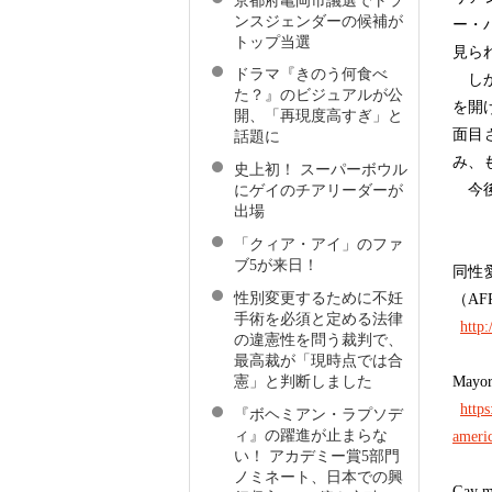
京都府亀岡市議選でトラ
ンスジェンダーの候補が
ー・
トップ当選
見ら
ドラマ『きのう何食べ
しか
た？』のビジュアルが公
を開
開、「再現度高すぎ」と
面目
話題に
み、
史上初！ スーパーボウル
今後
にゲイのチアリーダーが
出場
「クィア・アイ」のファ
ブ5が来日！
同性
性別変更するために不妊
（AF
手術を必須と定める法律
http
の違憲性を問う裁判で、
最高裁が「現時点では合
Mayor
憲」と判断しました
http
『ボヘミアン・ラプソデ
ィ』の躍進が止まらな
americ
い！ アカデミー賞5部門
ノミネート、日本での興
Gay m