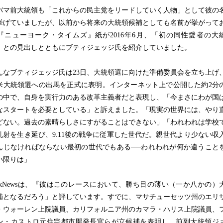
マ前大統領も「これからの民主党をリードしていく人物」として彼の
挙げていましたが、以前から将来の大統領候補としても名前が挙がって
『ニューヨーク・タイムズ』紙が2016年6月、「初の同性愛者の大
」との見出しとともにブティジェッジ氏を紹介していました。
なブティジェッジ氏は23日、大統領選に向けた準備委員会を立ち上げ
米大統領選への出馬を正式に表明。インターネット上で公開した約2分
の中で、自身を実行力のある改革主義者だと表現し、「今まさにわが国
なスタートを必要としている」と訴えました。「現実の世界には、やり
どない。過去の素晴らしさにすがることはできない」「われわれは学校
乱射を生き延び、9.11後の戦争に従軍した世代だ。親世代より少ない収
んじなければならない最初の世代でもある──われわれが何か違うこと
い限りは」
nkNewsは、『彼はこのレースにおいて、勝ち目の薄い（一か八かの）
補となるだろう」と評しています。すでに、マサチューセッツ州のエリ
・ウォーレン上院議員、カリフォルニア州のカマラ・ハリス上院議員、
ン・カストロ元住宅都市開発長官らが立候補を表明し、前副大統領ジ