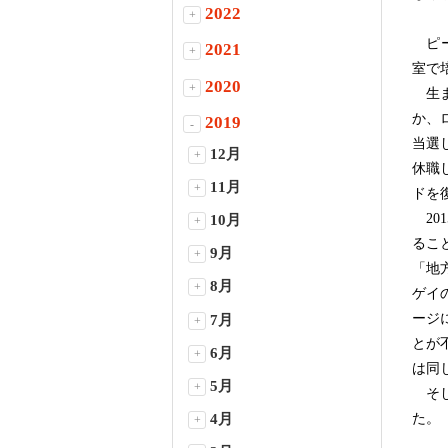
2022
+
ピー
2021
+
室で
2020
+
生ま
か、
2019
-
当選
12月
+
休職
11月
+
ドを
20
10月
+
るこ
9月
+
「地
8月
+
ゲイ
ージ
7月
+
とが
6月
+
は同
5月
+
そし
4月
た。
+