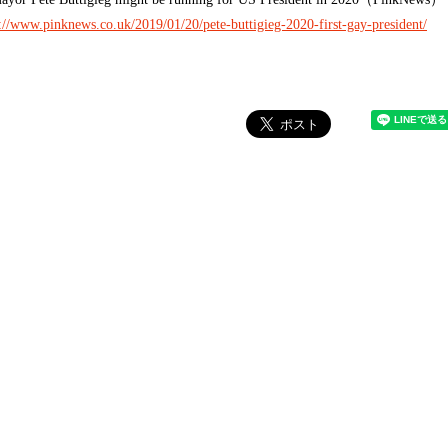
s://www.pinknews.co.uk/2019/01/20/pete-buttigieg-2020-first-gay-president/