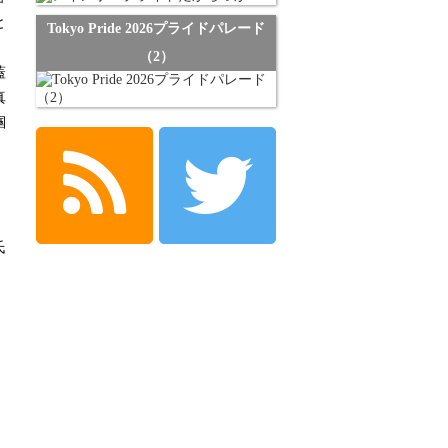
と
Tokyo Pride 2026プライドパレード
（2）
蓋
真
掴
。
氏