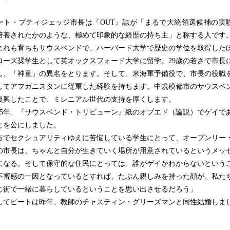
ト・ブティジェッジ市長は『OUT』誌が「まるで大統領選候補の実
培養されたかのような、極めて印象的な経歴の持ち主」と称する人です
れも育ちもサウスベンドで、ハーバード大学で歴史の学位を取得した
ローズ奨学生として英オックスフォード大学に留学。29歳の若さで市長
し、「神童」の異名をとります。そして、米海軍予備役で、市長の役職
してアフガニスタンに従軍した経験を持ちます。中規模都市のサウスベ
復興したことで、ミレニアル世代の支持を厚くします。
15年、『サウスベンド・トリビューン』紙のオプエド（論説）でゲイで
とを公にしました。
方でセクシュアリティゆえに苦悩している学生にとって、オープンリー
の市長は、ちゃんと自分が生きていく場所が用意されているというメッ
になる。そして保守的な住民にとっては、誰がゲイかわからないという
不審感の一因となっているとすれば、たぶん親しみを持った顔が、私た
じ街で一緒に暮らしているということを思い出させるだろう」
てピートは昨年、教師のチャスティン・グリーズマンと同性結婚しま