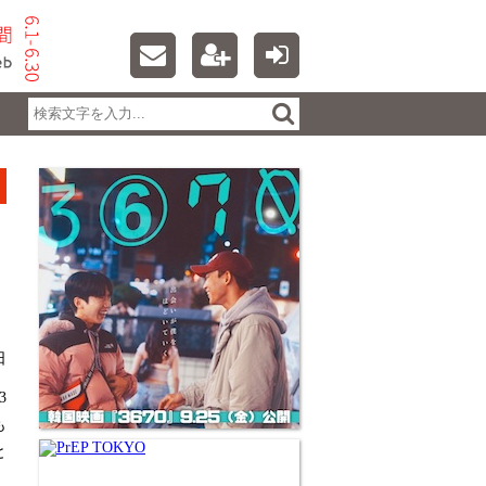
日
3
も
と