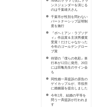
NHKのドラマで次にトラ
ンスジェンダーを演じる
のは千葉雄大さん
千葉市が性別を問わない
パートナーシップ証明制
度を施行
『ボヘミアン・ラプソデ
ィ』作品賞＆主演男優賞
受賞！だけじゃなかった
今年のゴールデングロー
ブ賞
待望の『僕らの色彩』単
行本が12日に発売、20日
には田亀先生のサイン会
も
同性婚一斉提訴の原告の
ゲイカップルが、市役所
に婚姻届を提出しました
今年2月、結婚の平等を
問う一斉提訴が行われま
す