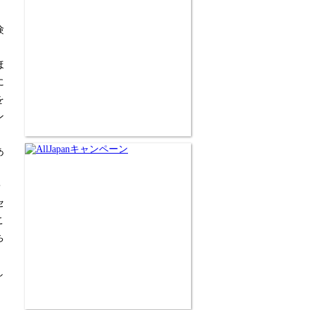
験
。
ほ
に
を
ン
あ
・
セ
こ
ち
し