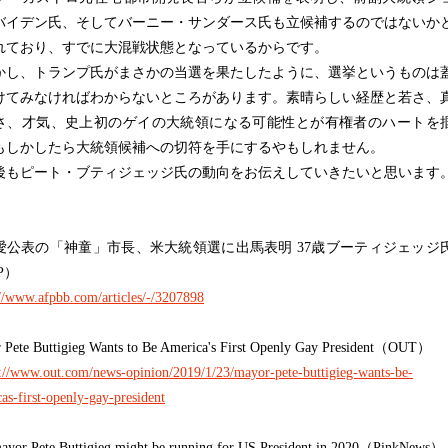
バイデン氏、そしてバーニー・サンダース氏も立候補するのではないか
れており、すでに大混戦状態となっているからです。
し、トランプ氏がまさかの当選を果たしたように、選挙というものは
けてみなければわからないところがあります。素晴らしい経歴と若さ、
さ、才気、史上初のゲイの大統領になる可能性とが有権者のハートを
もしかしたら大統領候補への切符を手にするやもしれません。
もピート・ブティジェッジ氏の動向をお伝えしていきたいと思います
愛公表の「神童」市長、米大統領選に出馬表明 37歳ブーティジェッジ
P）
://www.afpbb.com/articles/-/3207898
 Pete Buttigieg Wants to Be America's First Openly Gay President（OUT）
s://www.out.com/news-opinion/2019/1/23/mayor-pete-buttigieg-wants-be-
as-first-openly-gay-president
ayor Pete Buttigieg might be running for US President in 2020（PinkNews）