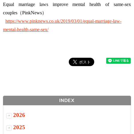
Equal marriage laws improve mental health of same-sex
couples（PinkNews）
https://www.pinknews.co.uk/2019/03/01/equal-marriage-law-
mental-health-same-sex/
INDEX
2026
+
2025
+