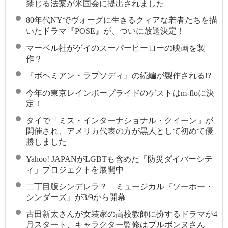
禁じる法案が米国会に提出されました
80年代NYでヴォーグに生きるクィアな若者たちを描
いたドラマ『POSE』が、ついに放送決定！
マーベル社がゲイのスーパーヒーローの映画を製
作？
『ボヘミアン・ラプソディ』の続編が製作される!?
今年の東京レインボープライドのゲストはm-floに決
定！
タイで「ミス・インターナショナル・クイーン」が
開催され、アメリカ代表の方が黒人として初めて優
勝しました
Yahoo! JAPANがLGBTも含めた「防災ダイバーシテ
ィ」プロジェクトを展開中
二丁目版シンデレラ？ ミュージカル『ソーホー・
シンダーズ』が3/9から開幕
古田新太さんが女装家の高校教師に扮するドラマが4
月スタート、キャラクター監修はブルボンヌさん