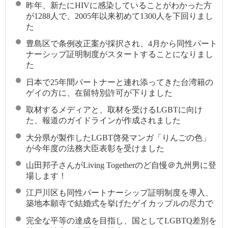
昨年、新たにHIVに感染していることがわかった方
が1288人で、2005年以来初めて1300人を下回りまし
た
豊島区で条例改正案が採択され、4月から同性パート
ナーシップ証明制度がスタートすることになりまし
た
日本で25年間パートナーと連れ添ってきた台湾籍の
ゲイの方に、在留特別許可が下りました
取材するメディアと、取材を受けるLGBTに向け
た、報道のガイドラインが作成されました
大分県が製作したLGBT啓発マンガ「りんごの色」
が今年度の法務大臣表彰を受けました
山田邦子さんがLiving Togetherのど自慢＠九州男に登
場します！
江戸川区も同性パートナーシップ証明制度を導入、
築地本願寺で結婚式を挙げたゲイカップルの尽力で
完全な平等の達成を目指し、国としてLGBTQ差別を