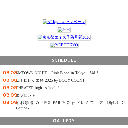
SCHEDULE
08.08
SMTOWN NIGHT – Pink Blood in Tokyo – Vol.3
08.08
二丁目レゲエ祭 2026 by BODY COUNT
08.08
THEATER high↑ school ‼
08.09
エプロン＋
08.09
昭和歌謡 & J-POP PARTY 新宿ドレミファ丼 -Digital DJ
Edition-
GALLERY