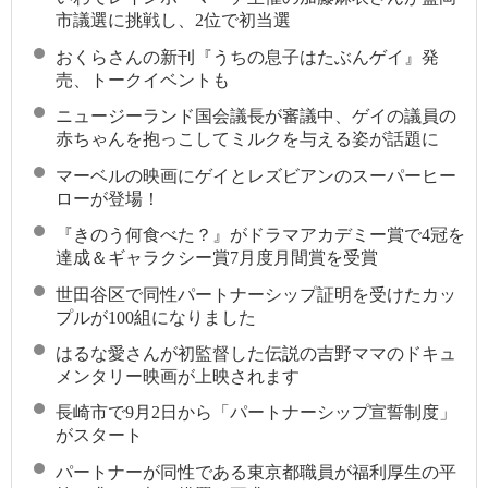
市議選に挑戦し、2位で初当選
おくらさんの新刊『うちの息子はたぶんゲイ』発
売、トークイベントも
ニュージーランド国会議長が審議中、ゲイの議員の
赤ちゃんを抱っこしてミルクを与える姿が話題に
マーベルの映画にゲイとレズビアンのスーパーヒー
ローが登場！
『きのう何食べた？』がドラマアカデミー賞で4冠を
達成＆ギャラクシー賞7月度月間賞を受賞
世田谷区で同性パートナーシップ証明を受けたカッ
プルが100組になりました
はるな愛さんが初監督した伝説の吉野ママのドキュ
メンタリー映画が上映されます
長崎市で9月2日から「パートナーシップ宣誓制度」
がスタート
パートナーが同性である東京都職員が福利厚生の平