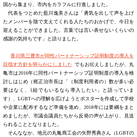
国から集まり、市内をカラフルに行進しました。
代表をつとめた藍川逸美さんは「勇気を出して声を上げ
たメンバーを陰で支えてくれる人たちのおかげで、今日を
迎えることができました。言葉では言い表せないくらいの
感謝の気持ちです」と語りました。
香川県三豊市が同性パートナーシップ証明制度の導入を
目指す方針を明らかにしました
でもお伝えしましたが、丸
亀市は2016年に同性パートナーシップ証明制度の導入を検
討しはじめ（梶正治市長は「（制度利用者の）数が多い必
要はなく、1組でもいるなら導入したい」と語っていま
す）、LGBTへの理解を広げようとポスターを作成して学校
や企業に配布するなど準備を進め、2018年には要綱をまと
めましたが、市議会議員たちから反発の声が上がり、見送
られることとなりました。
そんななか、地元の丸亀商工会の矢野秀典さん（LGBTの