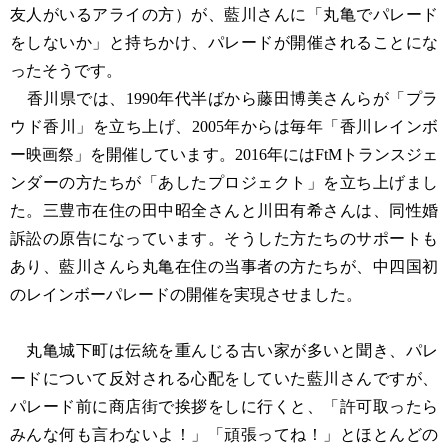
友人がいるアライの方）が、藍川さんに「丸亀でパレード
をしないか」と持ちかけ、パレードが開催されることにな
ったそうです。
香川県では、1990年代半ばから藤田博美さんらが「プラ
ウド香川」を立ち上げ、2005年からは毎年「香川レインボ
ー映画祭」を開催しています。2016年にはFtMトランスジェ
ンダーの方たちが「あしたプロジェクト」を立ち上げまし
た。三豊市在住の田中昭全さんと川田有希さんは、同性婚
訴訟の原告になっています。そうした方たちのサポートも
あり、藍川さんら丸亀在住の当事者の方たちが、中四国初
のレインボーパレードの開催を実現させました。
丸亀城下町は伝統を重んじる古い家が多いと聞き、パレ
ードについて反対される心配をしていた藍川さんですが、
パレード前に商店街で挨拶をしに行くと、「許可取ったら
みんな何も言わないよ！」「頑張ってね！」とほとんどの