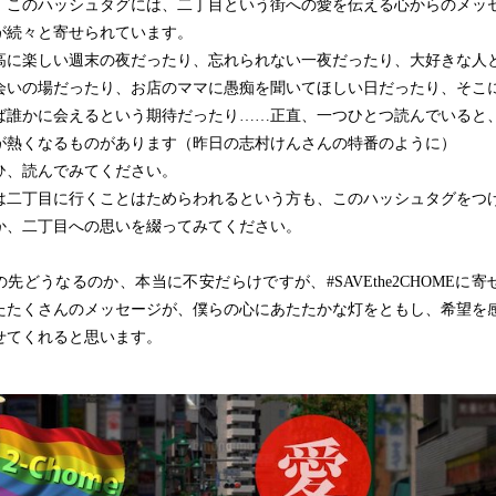
このハッシュタグには、二丁目という街への愛を伝える心からのメッ
が続々と寄せられています。
に楽しい週末の夜だったり、忘れられない一夜だったり、大好きな人
会いの場だったり、お店のママに愚痴を聞いてほしい日だったり、そこ
ば誰かに会えるという期待だったり……正直、一つひとつ読んでいると
が熱くなるものがあります（昨日の志村けんさんの特番のように）
、読んでみてください。
二丁目に行くことはためらわれるという方も、このハッシュタグをつ
か、二丁目への思いを綴ってみてください。
先どうなるのか、本当に不安だらけですが、#SAVEthe2CHOMEに寄
たたくさんのメッセージが、僕らの心にあたたかな灯をともし、希望を
せてくれると思います。