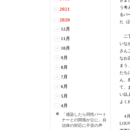
きま
う考
2021
+
るバ
2020
-
た（
12月
+
二丁
11月
+
いな
10月
+
さん
9月
+
なお
まう
8月
+
たち
7月
+
ん、
6月
+
て、
い以
5月
+
よく
4月
-
「感染したら同性パート
4月
ナーとの関係が公に」自
LO
治体の対応に不安の声