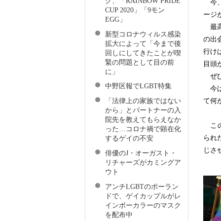
グ、「RAINBOW PRIDE
今、
CUP 2020」「9モン
ージ
EGG」
最高
新型コロナウィルス感染
の出
拡大によって「今まで後
行け
回しにしてきたことが喫
緊の問題として目の前
目頭
に」
ぜひ
中野区報でLGBT特集
今は
て何
「法律上の家族ではない
から」とパートナーの入
院先を教えてもらえなか
この
った…コロナ禍で顕在化
られ
するゲイの不安
じさ
俳優のJ・オーガスト・
リチャーズがカミングア
ウト
アンチLGBTのポーラン
ドで、ゲイカップルがレ
インボーカラーのマスク
を配布中