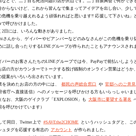
請などで、二丁目も死活問題の店が沢山です。二丁目振興会で何ができ
分からないけど、これから皆んなで集まってアイデアを出し合い、少し
の危機を乗り越えれるよう頑張れればと思います‼︎ 応援して下さいね」
tterで呼びかけました。
2日には、いろんな動きがありました。
shiさんから、ゲイバーやビアンバーなどのみなさんがこの危機を乗り
めに話し合ったりするLINEグループが作られたこともアナウンスされ
。
バーのお客さんたちのLINEグループでは今、PayPayで前払いしよう
お店の方がカウンターでトークする投げ銭制のオンライン営業はどうか
の提案がいろいろ出されています。
を決めたお店の方の中には、
都民の声総合窓口
や
官邸へのご意見
府省庁へ直接送信）へのメッセージを呼びかける方もいらっしゃいま
（なお、大阪のゲイクラブ「EXPLOSION」も
大阪市に要望する署名
同を呼びかけています）
同日、Twitter上で
#SAVEthe2CHOME
というハッシュタグと、こ
シュタグを応援する有志の
アカウント
が作られました。