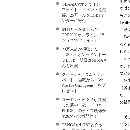
粛要
GLAADがオンライン・
かは
プライド・イベントを開
もこ
催、25万ドルをLGBTセ
ンターに寄付
Twi
約44万人が楽しんだ
続く
TRP2020オンライン『#
To
おうちでプライド』
るた
20万人超が視聴した
した
TRP2020オンライントー
ゲイ
クLIVE、明日はMISIAさ
んも出演！
か、
など
クイーン+アダム・ラン
バート、自宅から「We
休業
Are the Champions」をプ
（各
レゼント
た。
ユーミンやMISIAが共演
の賛
した夢の一夜、『LIVE
PRIDE』のライブ映像が
4/26から無料配信！
そして
ハッ
TENGAがLGBTとタッ