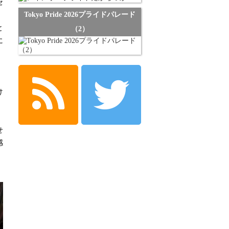
セ
Tokyo Pride 2026プライドパレード
と
（2）
に
、
け
せ
感