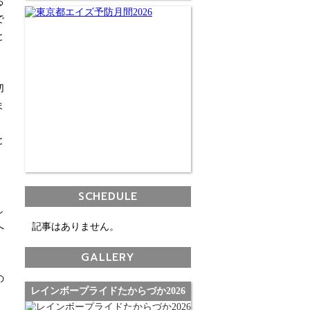
る
で
と
切
ま
と
、
SCHEDULE
し
へ
記事はありません。
GALLERY
の
レインボープライドたからづか2026