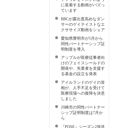
に装着する動画がバズっ
ています
BBCが露出度高めなダン
サーのゲイテイストなエ
クササイズ動画をシェア
愛知県豊明市が5月から
同性パートナーシップ証
明制度を導入
アップルが医療従事者向
けのフェイスシールドの
開発や、失業者を支援す
る基金の設立を発表
アイルランドのゲイの首
相が、人手不足を受けて
医療現場への復帰を決意
しました
川崎市の同性パートナー
シップ証明制度は7月か
ら
『POSE』シーズン2放送