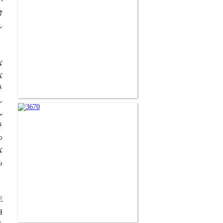
い
け
し
な
な
さ
し
ん
さ
っ
な
も
E
自