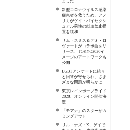
ました
新型コロナウイルス感染
症患者を救うため、アメ
リカがゲイ・バイセクシ
ュアル男性の献血禁止措
置を緩和
サム・スミス＆デミ・ロ
ヴァートがコラボ曲をリ
リース、TOKYO2020イ
メージのアートワークも
公開
LGBTアンケートに続々
と回答が寄せられ、さま
ざまな問題が明らかに
東京レインボープライド
2020、オンライン開催決
定
「モアナ」のスターがカ
ミングアウト
リル・ナズ・X、ゲイで