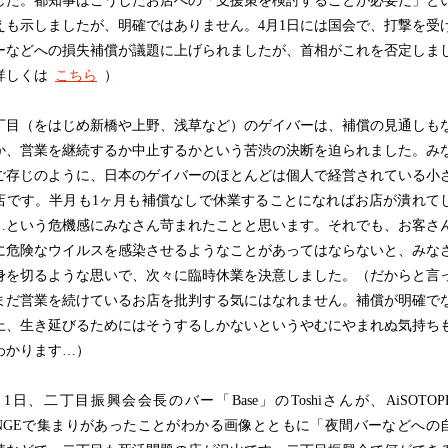
した。都知事はこうしたお店への「支援策を検討することが必要だ」と
えも示しましたが、明確ではありません。4月1日には国会で、打撃を受
ーなどへの損失補償が議題に上げられましたが、首相がこれを否定しま
詳しくは
こちら
）
目（をはじめ新橋や上野、浅草など）のゲイバーは、補償の見通しも
か、営業を継続するか中止するかという苦渋の決断を迫られました。み
ご存じのように、日本のゲイバーのほとんどは個人で経営されている小
店です。半月も1ヶ月も補償なしで休業することになればお店が潰れて
…という危機感にみなさん苛まれたことと思います。それでも、お客さ
に危険なウイルスを感染させるようなことがあってはならないと、みな
身を切るような思いで、次々に臨時休業を決意しました。（だからと言
まだ営業を続けているお店を批判する気にはなれません。補償が明確で
上、生き延びるためにはそうするしかないというやむにやまれぬ気持ち
わかります…）
1日、二丁目振興会会長のバー「Base」のToshiさんが、AiSOTOP
UNGEで集まりがあったことがわかる画像とともに「夜間バーなどへの