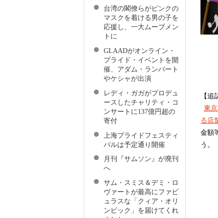
台湾の閣僚らがピンクの
マスクを着ける男の子を
応援し、一大ムーブメン
トに
GLAADがオンライン・
プライド・イベントを開
催、アダム・ランバート
やケシャが出演
レディ・ガガがプロデュ
【追記】
ースしたチャリティ・コ
東京
ンサートに137億円超の
る店
寄付
金額
上海プライドフェスティ
バルは予定通り開催
う。
月刊『サムソン』が廃刊
へ
サム・スミス＆デミ・ロ
ヴァートが最高にファビ
ュラスな「クィア・オリ
ンピック」を届けてくれ