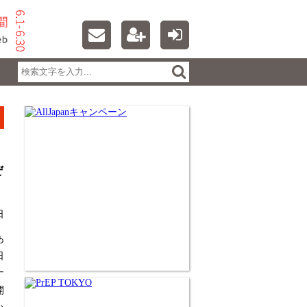
ぜ
日
あ
日
ナ
開