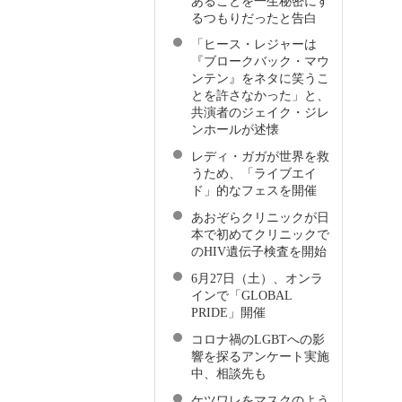
あることを一生秘密にす
るつもりだったと告白
「ヒース・レジャーは
『ブロークバック・マウ
ンテン』をネタに笑うこ
とを許さなかった」と、
共演者のジェイク・ジレ
ンホールが述懐
レディ・ガガが世界を救
うため、「ライブエイ
ド」的なフェスを開催
あおぞらクリニックが日
本で初めてクリニックで
のHIV遺伝子検査を開始
6月27日（土）、オンラ
インで「GLOBAL
PRIDE」開催
コロナ禍のLGBTへの影
響を探るアンケート実施
中、相談先も
ケツワレをマスクのよう