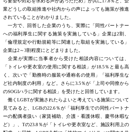
ら要望や対応を求める声があったため」が共に17.8％と、企
業どうしの取組推進や社内からの声によっても施策が推進
されていることがわかりました。
一方で、回答した企業のうち、実際に「同性パートナー
への福利厚生に関する施策を実施している」企業は2割、
「倫理規定や行動規範等に関連した取組を実施している」
企業は2～3割程度にとどまりました。
企業が実際に当事者から受けた相談内容については、
「トイレや更衣室の使用に関する相談」が18.5％と最も高
く、次いで「勤務時の服装や通称名の使用」「福利厚生な
ど社内制度の利用」など。さらに3.5％が「上司や同僚から
のSOGIハラに関する相談」を受けたと回答しています。
働くLGBTが実施されたらよいと考えている施策について
見てみると、LGBの22.6％が「福利厚生での同性パートナ
ーの配偶者扱い（家賃補助、介護・看護休暇、慶弔休暇な
ど）」、Tの23.8％が「トイレや更衣室など、施設利用上の