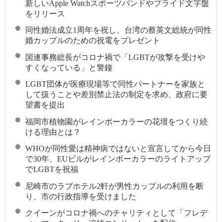
新しいApple Watchスポーツバンドやプライド文字盤
をリリース
同性婚法成立1周年を祝し、台湾の蔡英文総統が同性
婚カップルのための祝電をプレゼント
国連事務総長がコロナ禍で「LGBTが攻撃を受けや
すくなっている」と警鐘
LGBT団体が医療現場等で同性パートナーを家族と
して扱うことや差別禁止法の制定を求め、政府に要
望書を提出
福岡市植物園がレインボーカラーの花壇をつくり続
ける理由とは？
WHOが同性愛は精神病ではないと宣言してから今日
で30年、EUビルがレインボーカラーのライトアップ
でLGBTを祝福
尼崎市のラブホテル2軒が男性カップルの利用を断
り、市の行政指導を受けました
クイーンがコロナ禍へのチャリティとして「フレデ