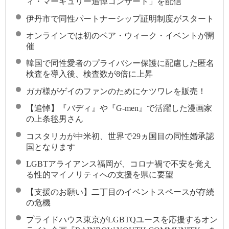
ィ・マーキュリー追悼コンサート」を配信
伊丹市で同性パートナーシップ証明制度がスタート
オンラインでは初のベア・ウィーク・イベントが開
催
韓国で同性愛者のプライバシー保護に配慮した匿名
検査を導入後、検査数が8倍に上昇
ガガ様がゲイのファンのためにケツワレを販売！
【追悼】『バディ』や『G-men』で活躍した漫画家
の上条毬男さん
コスタリカが中米初、世界で29ヵ国目の同性婚承認
国となります
LGBTアライアンス福岡が、コロナ禍で不安を覚え
る性的マイノリティへの支援を県に要望
【支援のお願い】二丁目のイベントスペースが存続
の危機
プライドハウス東京がLGBTQユースを応援するオン