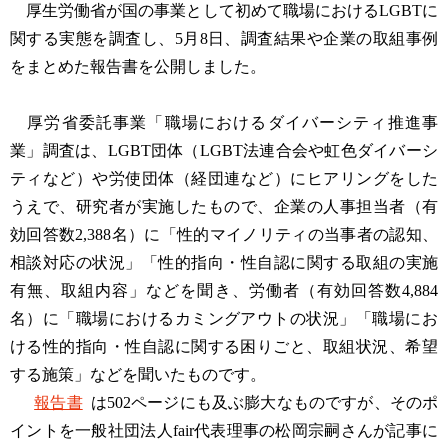
厚生労働省が国の事業として初めて職場におけるLGBTに
関する実態を調査し、5月8日、調査結果や企業の取組事例
をまとめた報告書を公開しました。
厚労省委託事業「職場におけるダイバーシティ推進事
業」調査は、LGBT団体（LGBT法連合会や虹色ダイバーシ
ティなど）や労使団体（経団連など）にヒアリングをした
うえで、研究者が実施したもので、企業の人事担当者（有
効回答数2,388名）に「性的マイノリティの当事者の認知、
相談対応の状況」「性的指向・性自認に関する取組の実施
有無、取組内容」などを聞き、労働者（有効回答数4,884
名）に「職場におけるカミングアウトの状況」「職場にお
ける性的指向・性自認に関する困りごと、取組状況、希望
する施策」などを聞いたものです。
報告書
は502ページにも及ぶ膨大なものですが、そのポ
イントを一般社団法人fair代表理事の松岡宗嗣さんが記事に