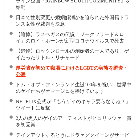
ライン企画『RAINBOW YOUTH COMMUNITY』を
始動
日本で性別変更か婚姻解消かを迫られた外国籍トラ
ンス女性が裁判を決意
【追悼】ラスベガスの伝説「ジークフリード＆ロ
イ」のロイ・ホーンが新型コロナウイルスで死去
【追悼】ロックンロールの創始者の一人であり、ゲ
イだったリトル・リチャード
厚労省が初めて職場におけるLGBTの実態を調査・
公表
トム・オブ・フィンランド生誕100年を祝い、世界中
のゲイたちがオマージュを捧げています
NETFLIX公式が「もうゲイのキャラ要らなくね？」
ツイートに反撃
2人の黒人のゲイのアーティストがピュリッツァー賞
を初受賞
テイクアウトするときにドラァグクイーンがサービ