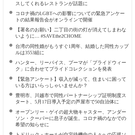
スしてくれるレストランが話題に
コロナ禍のLGBTへの影響についての緊急アンケー
トの結果報告会がオンラインで開催
【署名のお願い】二丁目の街の灯が消えてしまわな
いように… #SAVEthe2CHOME
台湾の同性婚がもうすぐ1周年、結婚した同性カップ
ルは3553組に
ハンター、リーバイス、プーマが「プライドウィー
ク」に合わせてプライドコレクションを発表
【緊急アンケート】収入が減って、住まいに困って
いる方はいらっしゃいませんか？
豊明市、川越市で同性パートナーシップ証明制度ス
タート、5月17日導入予定の芦屋市で50自治体に
オープンリー・ゲイの超大物キャスター、アンダー
ソン・クーパーに息子が誕生。コロナ禍のなかでの
希望の知らせに
トドリック・ホールが自宅待機中の人々への応援ソ