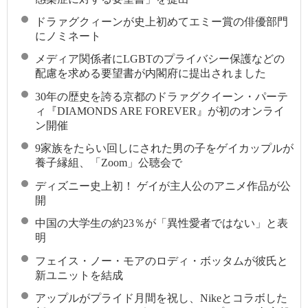
ドラァグクィーンが史上初めてエミー賞の俳優部門
にノミネート
メディア関係者にLGBTのプライバシー保護などの
配慮を求める要望書が内閣府に提出されました
30年の歴史を誇る京都のドラァグクイーン・パーテ
ィ『DIAMONDS ARE FOREVER』が初のオンライ
ン開催
9家族をたらい回しにされた男の子をゲイカップルが
養子縁組、「Zoom」公聴会で
ディズニー史上初！ ゲイが主人公のアニメ作品が公
開
中国の大学生の約23％が「異性愛者ではない」と表
明
フェイス・ノー・モアのロディ・ボッタムが彼氏と
新ユニットを結成
アップルがプライド月間を祝し、Nikeとコラボした