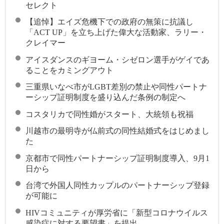
セレクト
【追悼】エイズ危機下での政府の無策に抗議し
「ACT UP」を立ち上げた偉大な活動家、ラリー・
クレイマー
アイスダンスのギヨーム・シゼロン選手がゲイであ
ることをカミングアウト
三重県いなべ市がLGBT差別の禁止や同性パートナ
ーシップ証明制度を盛り込んだ条例の制定へ
コスタリカで同性婚がスタート、大統領も祝福
川越市の最明寺が仏前式の同性結婚式をはじめまし
た
京都市で同性パートナーシップ証明制度導入、9月1
日から
台湾で外国人同性カップルのパートナーシップ登録
が可能に
HIVコミュニティが厚労省に「新型コロナウイルス
感染症に対する要望書」を提出