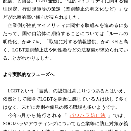
配慮」と回答。LGBT全般に「性的マイノリティに関する倫
理規定、行動規範等の策定（差別禁止の明文化など）」な
どが比較的高い傾向が見られました。
企業側が性的マイノリティに関する取組みを進めるにあ
たって、国や自治体に期待することについては「ルールの
明確化」が46.7％、「取組に対する情報提供」が41.3％と高
く、LGBT差別禁止法や同性婚などの法整備が求められてい
ることがわかりました。
より実践的なフェーズへ
LGBTという「言葉」の認知は高まりつつあるとはいえ、
依然として職場でLGBTを身近に感じている人は決して多く
はなく、未だに差別や偏見の残る職場も多いようです。
今年6月から施行される「
パワハラ防止法
」では、
SOGIハラやアウティングについても企業等に防止対策が義