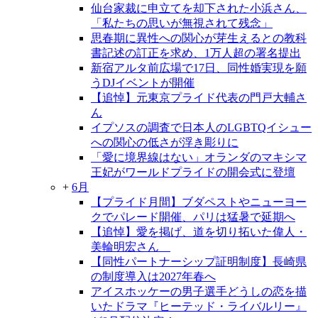
仙台家裁に申立てを却下された小浜さん、
「私たちの思いが無視されて残念」
思春期に異性への関心が芽生えるとの教科
書記述の訂正を求め、1万人超の署名提出
新宿アルタ前広場で17日、同性婚実現を願
うDJイベントが開催
【追悼】元東京プライド代表の門戸大輔さ
ん
イプソスの調査で日本人のLGBTQイシュー
への関心の低さが浮き彫りに
「愛に境界線はない」オランダのマキシマ
王妃がワールドプライドの開会式に登壇
+
6月
【プライド月間】ブダペストやニューヨー
クでパレード開催、パリは猛暑で延期へ
【追悼】愛を掲げ、道を切り拓いた偉人・
美輪明宏さん
【同性パートナーシップ証明制度】長崎県
の制度導入は2027年春へ
アイスホッケーの男子選手どうしの恋を描
いたドラマ『ヒーテッド・ライバルリー』