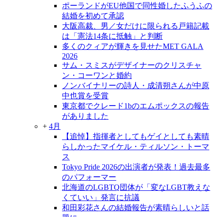
ポーランドがEU他国で同性婚したふうふの
結婚を初めて承認
大阪高裁、男／女だけに限られる戸籍記載
は「憲法14条に抵触」と判断
多くのクィアが輝きを見せたMET GALA
2026
サム・スミスがデザイナーのクリスチャ
ン・コーワンと婚約
ノンバイナリーの詩人・成清朔さんが中原
中也賞を受賞
東京都でクレード1bのエムポックスの報告
がありました
+
4月
【追悼】指揮者としてもゲイとしても素晴
らしかったマイケル・ティルソン・トーマ
ス
Tokyo Pride 2026の出演者が発表！過去最多
のパフォーマー
北海道のLGBTQ団体が「変なLGBT教えな
くていい」発言に抗議
和田彩花さんの結婚報告が素晴らしいと話