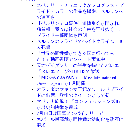
スペンサー・チュニックがプログレス・プ
ライド・カラーの作品を撮影、ベルリンへ
の連帯も
【ベルリンテロ事件】追悼集会が開かれ、
独首相「我々は社会の自由を守り抜く」、
プライド主催団体も声明
ベルリンのプライドでヘイトクライム、30
人死傷
「世界の同性婚ができる国に行ってみ
た！」動画視聴アンケート実施中
天才ゲイダンサーの半生を描いたバレエ
『ヌレエフ』がNHK BSで放送
「MR GAY JAPAN」「Miss International
Queen Japan」が8月開催
オランダのマキシマ王妃がワールドプライ
ドに出席、欧州のクイーンとして初
マドンナ旋風！ 『コンフェッションズII』
が歴史的快挙を達成！
7月14日は国際ノンバイナリーデー
ネパール最高裁が同性婚の法制化を政府に
要求