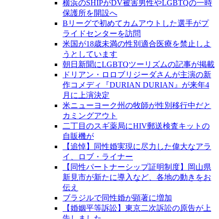
横浜のSHIPがDV被害男性やLGBTQの一時
保護所を開設へ
Bリーグで初めてカムアウトした選手がプ
ライドセンターを訪問
米国が18歳未満の性別適合医療を禁止しよ
うとしています
朝日新聞にLGBTQツーリズムの記事が掲載
ドリアン・ロロブリジーダさんが主演の新
作コメディ『DURIAN DURIAN』が来年4
月に上演決定
米ニューヨーク州の牧師が性別移行中だと
カミングアウト
二丁目のスギ薬局にHIV郵送検査キットの
自販機が
【追悼】同性婚実現に尽力した偉大なアラ
イ、ロブ・ライナー
【同性パートナーシップ証明制度】岡山県
新見市が新たに導入など、各地の動きをお
伝え
ブラジルで同性婚が顕著に増加
【婚姻平等訴訟】東京二次訴訟の原告が上
告しました