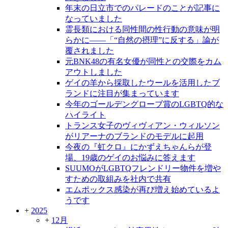
年末の日立市でのパレードのことが記事に
なっていました
霊長類における同性間の性行動の意味が明
らかに――「“自然の摂理”に反する」論が
覆されました
元BNK48の有名女優が同性との交際をカム
アウトしました
ゲイの羊から採取したウールを活用したブ
ランドに注目が集まっています
今年のゴールデングローブ賞のLGBTQ的な
ハイライト
トランス女子のヴィヴィアン・ウィルソン
がリアーナのブランドのモデルに起用
今夜の『虹クロ』にかずえちゃんらが登
場、19歳のゲイのお悩みに答えます
SUUMOがLGBTQフレンドリー物件を増や
すための取組みを社内で共有
エムポックス感染が再び増え始めているよ
うです
+
2025
+
12月