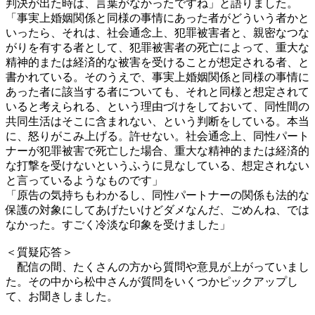
判決が出た時は、言葉がなかったですね」と語りました。
「事実上婚姻関係と同様の事情にあった者がどういう者かと
いったら、それは、社会通念上、犯罪被害者と、親密なつな
がりを有する者として、犯罪被害者の死亡によって、重大な
精神的または経済的な被害を受けることが想定される者、と
書かれている。そのうえで、事実上婚姻関係と同様の事情に
あった者に該当する者についても、それと同様と想定されて
いると考えられる、という理由づけをしておいて、同性間の
共同生活はそこに含まれない、という判断をしている。本当
に、怒りがこみ上げる。許せない。社会通念上、同性パート
ナーが犯罪被害で死亡した場合、重大な精神的または経済的
な打撃を受けないというふうに見なしている、想定されない
と言っているようなものです」
「原告の気持ちもわかるし、同性パートナーの関係も法的な
保護の対象にしてあげたいけどダメなんだ、ごめんね、では
なかった。すごく冷淡な印象を受けました」
＜質疑応答＞
配信の間、たくさんの方から質問や意見が上がっていまし
た。その中から松中さんが質問をいくつかピックアップし
て、お聞きしました。