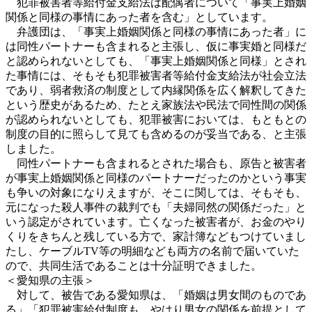
犯罪被害者等給付金支給法は配偶者について「事実上婚姻
関係と同様の事情にあった者を含む」としています。
弁護団は、「事実上婚姻関係と同様の事情にあった者」に
は同性パートナーも含まれると主張し、仮に事実婚と同様だ
と認められないとしても、「事実上婚姻関係と同様」とされ
た事情には、そもそも犯罪被害者等給付金支給法が社会立法
であり、弱者救済の制度として内縁関係を広く解釈してきた
という歴史があるため、たとえ家族法や民法で同性間の関係
が認められないとしても、犯罪被害においては、もともとの
制度の目的に照らして見ても含めるのが妥当である、と主張
しました。
同性パートナーも含まれるとされた場合も、原告と被害者
が事実上婚姻関係と同様のパートナーだったのかという事実
も争いの対象になりえますが、そこに関しては、そもそも、
元になった殺人事件の裁判でも「夫婦同然の関係だった」と
いう認定がされています。亡くなった被害者が、お金のやり
くりをきちんと残している方で、家計簿などもつけていまし
たし、ケーブルTV等の明細なども両方の名前で届いていた
ので、共同生活であることは十分証明できました。
＜愛知県の主張＞
対して、被告である愛知県は、「婚姻は男女間のものであ
る」「犯罪被害給付制度も、やはり男女の関係を前提として