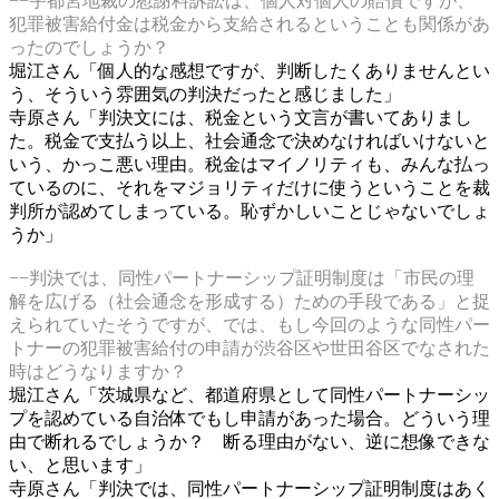
−−宇都宮地裁の慰謝料訴訟は、個人対個人の賠償ですが、
犯罪被害給付金は税金から支給されるということも関係があ
ったのでしょうか？
堀江さん「個人的な感想ですが、判断したくありませんとい
う、そういう雰囲気の判決だったと感じました」
寺原さん「判決文には、税金という文言が書いてありまし
た。税金で支払う以上、社会通念で決めなければいけないと
いう、かっこ悪い理由。税金はマイノリティも、みんな払っ
ているのに、それをマジョリティだけに使うということを裁
判所が認めてしまっている。恥ずかしいことじゃないでしょ
うか」
−−判決では、同性パートナーシップ証明制度は「市民の理
解を広げる（社会通念を形成する）ための手段である」と捉
えられていたそうですが、では、もし今回のような同性パー
トナーの犯罪被害給付の申請が渋谷区や世田谷区でなされた
時はどうなりますか？
堀江さん「茨城県など、都道府県として同性パートナーシッ
プを認めている自治体でもし申請があった場合。どういう理
由で断れるでしょうか？ 断る理由がない、逆に想像できな
い、と思います」
寺原さん「判決では、同性パートナーシップ証明制度はあく