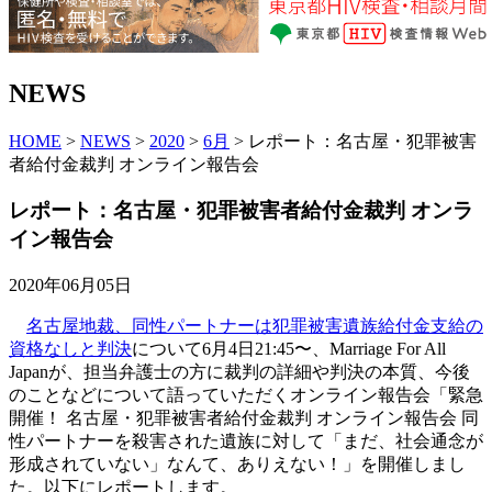
NEWS
HOME
>
NEWS
>
2020
>
6月
> レポート：名古屋・犯罪被害
者給付金裁判 オンライン報告会
レポート：名古屋・犯罪被害者給付金裁判 オンラ
イン報告会
2020年06月05日
名古屋地裁、同性パートナーは犯罪被害遺族給付金支給の
資格なしと判決
について6月4日21:45〜、Marriage For All
Japanが、担当弁護士の方に裁判の詳細や判決の本質、今後
のことなどについて語っていただくオンライン報告会「緊急
開催！ 名古屋・犯罪被害者給付金裁判 オンライン報告会 同
性パートナーを殺害された遺族に対して「まだ、社会通念が
形成されていない」なんて、ありえない！」を開催しまし
た。以下にレポートします。