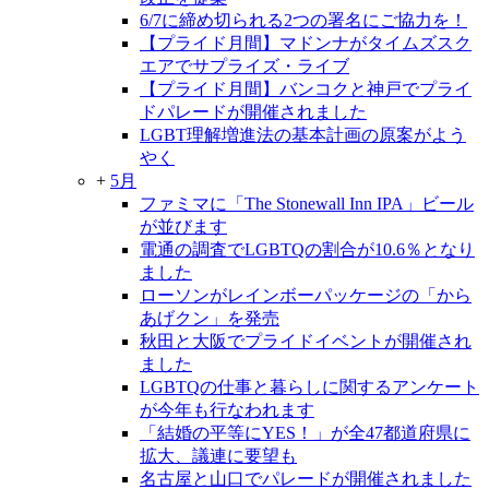
6/7に締め切られる2つの署名にご協力を！
【プライド月間】マドンナがタイムズスク
エアでサプライズ・ライブ
【プライド月間】バンコクと神戸でプライ
ドパレードが開催されました
LGBT理解増進法の基本計画の原案がよう
やく
+
5月
ファミマに「The Stonewall Inn IPA」ビール
が並びます
電通の調査でLGBTQの割合が10.6％となり
ました
ローソンがレインボーパッケージの「から
あげクン」を発売
秋田と大阪でプライドイベントが開催され
ました
LGBTQの仕事と暮らしに関するアンケート
が今年も行なわれます
「結婚の平等にYES！」が全47都道府県に
拡大、議連に要望も
名古屋と山口でパレードが開催されました