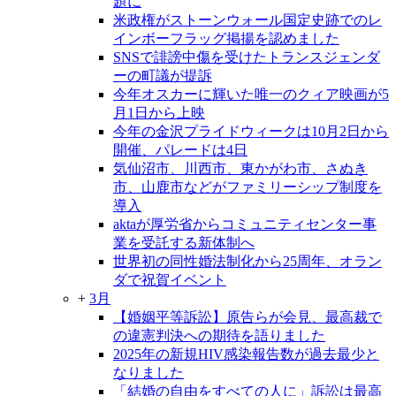
題に
米政権がストーンウォール国定史跡でのレ
インボーフラッグ掲揚を認めました
SNSで誹謗中傷を受けたトランスジェンダ
ーの町議が提訴
今年オスカーに輝いた唯一のクィア映画が5
月1日から上映
今年の金沢プライドウィークは10月2日から
開催、パレードは4日
気仙沼市、川西市、東かがわ市、さぬき
市、山鹿市などがファミリーシップ制度を
導入
aktaが厚労省からコミュニティセンター事
業を受託する新体制へ
世界初の同性婚法制化から25周年、オラン
ダで祝賀イベント
+
3月
【婚姻平等訴訟】原告らが会見、最高裁で
の違憲判決への期待を語りました
2025年の新規HIV感染報告数が過去最少と
なりました
「結婚の自由をすべての人に」訴訟は最高