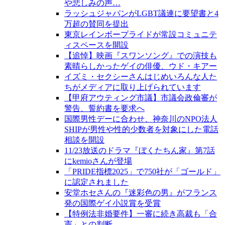
や悲しみの声…
ラッシュジャパンがLGBT議連に要望書と4
万超の賛同を提出
東京レインボープライドが常設コミュニテ
ィスペースを開設
【追悼】映画『スワンソング』での演技も
素晴らしかったゲイの俳優、ウド・キアー
イズミ・セクシーさんはじめいろんな人た
ちがメディアに取り上げられています
【甲府アウティング市議】市議会政倫審が
警告、誓約書を要求へ
国際男性デーに合わせ、神奈川のNPO法人
SHIPが男性や性的少数者を対象にした電話
相談を開設
11/23放送のドラマ『ぼくたちん家』第7話
にkemioさんが登場
「PRIDE指標2025」で750社が「ゴールド」
に認定されました
安堂ホセさんの『迷彩色の男』がフランス
発の国際ゲイ小説賞を受賞
【特例法非婚要件】一審に続き高裁も「合
憲」との判断