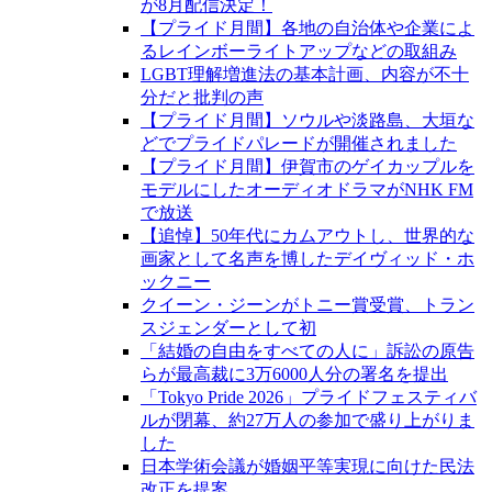
が8月配信決定！
【プライド月間】各地の自治体や企業によ
るレインボーライトアップなどの取組み
LGBT理解増進法の基本計画、内容が不十
分だと批判の声
【プライド月間】ソウルや淡路島、大垣な
どでプライドパレードが開催されました
【プライド月間】伊賀市のゲイカップルを
モデルにしたオーディオドラマがNHK FM
で放送
【追悼】50年代にカムアウトし、世界的な
画家として名声を博したデイヴィッド・ホ
ックニー
クイーン・ジーンがトニー賞受賞、トラン
スジェンダーとして初
「結婚の自由をすべての人に」訴訟の原告
らが最高裁に3万6000人分の署名を提出
「Tokyo Pride 2026」プライドフェスティバ
ルが閉幕、約27万人の参加で盛り上がりま
した
日本学術会議が婚姻平等実現に向けた民法
改正を提案