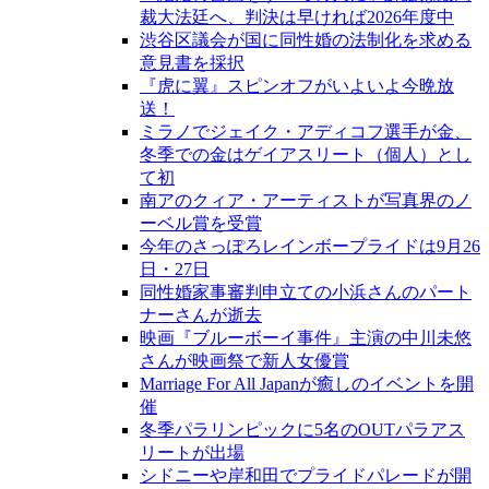
裁大法廷へ、判決は早ければ2026年度中
渋谷区議会が国に同性婚の法制化を求める
意見書を採択
『虎に翼』スピンオフがいよいよ今晩放
送！
ミラノでジェイク・アディコフ選手が金、
冬季での金はゲイアスリート（個人）とし
て初
南アのクィア・アーティストが写真界のノ
ーベル賞を受賞
今年のさっぽろレインボープライドは9月26
日・27日
同性婚家事審判申立ての小浜さんのパート
ナーさんが逝去
映画『ブルーボーイ事件』主演の中川未悠
さんが映画祭で新人女優賞
Marriage For All Japanが癒しのイベントを開
催
冬季パラリンピックに5名のOUTパラアス
リートが出場
シドニーや岸和田でプライドパレードが開