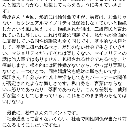
んと協力しながら、応援してもらえるように考えていきま
す」
寺原さん「今回、形的には給付金ですが、実質は、お金じゃ
ない。セクシュアルマイノリティは保護しなくていいと拒絶
したという風に見えます。拒絶された側は、二級市民と言わ
れているに等しい。これは尊厳の問題です。私たちが全面的
に支援している同性婚訴訟も全く同じです。基本的な人権と
して、平等に扱われるべき。差別のない社会で生きていきた
い。マジョリティだってそれは楽しくない。マイノリティの
話は他人事ではありません。包摂される社会であるべき、と
痛感します。根本的には同性婚がないから。やっぱり実現し
ないと。一つひとつ。同性婚訴訟も絶対に勝ちたいです」
堀江さん「自分が20年以上生活をしてきたパートナーの関係
が否定されたような悔しさです。私自身も、言葉にならな
い…怒りであったり、落胆であったり。こんな差別を、裁判
所が堂々としてしまっている。これをこのまま終わらせては
いけない」
最後に、松中さんのコメントです。
「社会通念って言えないくらい、社会で同性関係が当たり前
になるようにしたいですね」