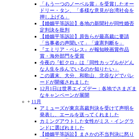
「もう一つのノーベル賞」を受賞したオー
ドリー・タン、「多様な意見が台湾社会を
押し上げる」
【婚姻平等訴訟】各地の新聞社が同性婚否
定判決を批判
【婚姻平等訴訟】原告らが最高裁に要請
「当事者の声聞いて」「違憲判断を」
『エミリア・ペレス』が報知映画賞作品
賞・海外部門を受賞
今夜の『虹クロ』は「同性カップルがどん
な人生を歩んでいるのか知りたい」
この週末、大分、和歌山、北谷などでパレ
ードが開催されました
12月1日は世界エイズデー：各地でさまざま
なキャンペーンが展開
+
11月
アミューズが東京高裁判決を受けて声明を
発表し、エールを送ってくれました
カミングアウトした女性がミス・イングラ
ンドに選ばれました
【婚姻平等訴訟】まさかの不当判決に怒り