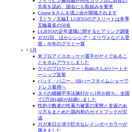
フィリピン最高裁が同性カップルに財産の
共有を認め、国会にも取組みを要求
Course Kさんを偲ぶ会が開催されます
【ミラノ五輪】LGBTQのアスリートは冬季
五輪最多の50名
LGBTQの定年退職に関するヒアリング調査
ガガ2冠、ほかシンシア・エリヴォなども受
賞：今年のグラミー賞
+
1月
米プロアイスホッケー選手がゲイであるこ
とをカムアウトしました
ゲイのプロゲーマー・Raitoさんがパートナ
ーシップ宣誓
バッド・バニー、SBハーフタイムショーで
ドレス着用へ
タイの婚姻平等法施行から1年が経ち、全国
で2万5814組が結婚しました
性的少数者の性暴力被害の実態と支援のあ
り方をまとめた国内初のガイドブックが完
成
ガガ来日公演で巨大なレインボーカラーが
輝きました