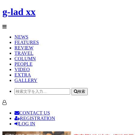
g-lad xx
NEWS
FEATURES
REVIEW
TRAVEL
COLUMN
PEOPLE
VIDEO
EXTRA
GALLERY
検索
CONTACT US
REGISTRATION
LOG IN