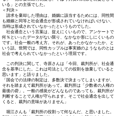
いる」との主張でした。
＜判決＞
請求を棄却した理由は、婚姻に該当するためには、同性間
も婚姻と同等と社会通念が形成されていなければいけない、
当時は形成されていなかったというものでした。
社会通念という言葉は、捉えにくいもので、アンケートで
何％といったデータがない限り、なかなか形にしにくいもの
です。社会一般の考え方。それが、あったかなかったか、と
いう話。世間では、同性カップルは事実婚のようなものとは
社会で考えられていなかったという理屈です。
この判決に関して、寺原さんは「今回、裁判所が、社会通
念を基準にした。これは司法としての役割を放棄していると
思います」と語りました。
「国会での法律の制定は、多数決で決まってしまいますが、
それを踏まえて裁判所があって。裁判所は「少数者の人権の
最後の砦」。一般の感覚がどんなものであっても、裁判所が
判断することで人権が守られます。そこで社会通念を出して
くると、裁判の意味がありません」
堀江さんも「裁判所の役割って何なんだ、と思いました。