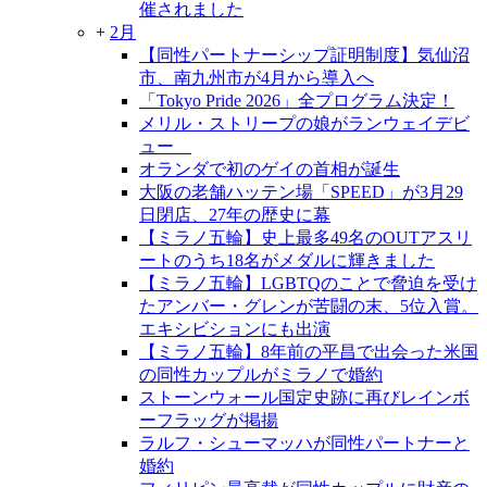
催されました
+
2月
【同性パートナーシップ証明制度】気仙沼
市、南九州市が4月から導入へ
「Tokyo Pride 2026」全プログラム決定！
メリル・ストリープの娘がランウェイデビ
ュー
オランダで初のゲイの首相が誕生
大阪の老舗ハッテン場「SPEED」が3月29
日閉店、27年の歴史に幕
【ミラノ五輪】史上最多49名のOUTアスリ
ートのうち18名がメダルに輝きました
【ミラノ五輪】LGBTQのことで脅迫を受け
たアンバー・グレンが苦闘の末、5位入賞。
エキシビションにも出演
【ミラノ五輪】8年前の平昌で出会った米国
の同性カップルがミラノで婚約
ストーンウォール国定史跡に再びレインボ
ーフラッグが掲揚
ラルフ・シューマッハが同性パートナーと
婚約