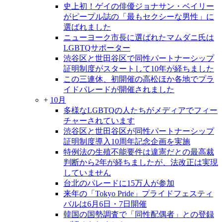
史上初！ゲイの俳優ジョナサン・ベイリー
がピープル誌の「最もセクシーな男性」に
選ばれました
ニューヨーク市長に選ばれたマムダニ氏は
LGBTQサポーター
渋谷区と世田谷区で同性パートナーシップ
証明制度がスタートして10年が経ちました
この三連休、初開催の高松ほか各地でプラ
イドパレードが開催されました
+
10月
多様なLGBTQの人たちがメディアでフィー
チャーされています
渋谷区と世田谷区が同性パートナーシップ
証明制度導入10周年記念企画を実施
特例法の生殖不能要件は違憲だとの最高裁
判断から2年が経ちましたが、法改正は実現
していません
台北のパレードに15万人が参加
来年の「Tokyo Pride」プライドフェスティ
バルは6月6日・7日開催
韓国の国勢調査で「同性配偶者」との登録