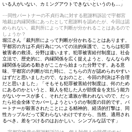
いる人がいない、カミングアウトできないというのも…」
−−同性パートナーの不貞行為に対する慰謝料訴訟で宇都宮
地裁は内縁関係にあったとして慰謝料を認めたが、今回は認
められない。裁判所によって判断が分かれることはあるので
しょうか？
堀江さん「裁判所によって判断が分かれることはあります。
宇都宮の方は不貞行為についての法的保護で、こちらは犯罪
被害者の救済。分野は違います。犯罪被害給付制度は、社会
立法で、歴史的に、内縁関係を広く捉えようと、なんなら内
縁関係を認める動きがここから始まった分野です。ある意
味、宇都宮の判断が出た時に、こちらの方が認められやすい
はずだと思いましたので、なおのこと、今回の判決は不合理
だと思いました」「そもそも犯罪被害給付制度は、何のため
にあるのかというと、殺人を犯した人が賠償金を支払う能力
がないケースが多く、それだと遺族が救われないので、だっ
たら社会全体でカバーしようというのが制度の目的です。パ
ートナーが殺害されたことによる精神的、経済的打撃は、同
性カップルだって変わらないわけですから、当然、適用され
るべき。差をつけるのはおかしい。シンプルな話です」