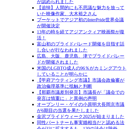
が認められました
【追悼】人間的にも不思議な魅力を放って
いた映像作家、大木裕之さん
プーケットでアジア初のInterPride世界会議
が開催決定
13年の時を経てアジアンクィア映画祭が復
活！
富山初のプライドパレード開催を目指す話
し合いが行なわれました
広島、大阪、鹿児島、津でプライドパレー
ドが開催されました
米国のLGBTQ成人の96％がカミングアウト
していることが明らかに
【甲府アウティング市議】市議会政倫審が
政治倫理基準に抵触と判断
【那覇市議差別発言】市議長が「議会での
発言は慎重に」と異例の声明
オープンリー・ゲイの小原明大長岡京市議
が6期目の当選を果たしました
金沢プライドウィーク2025が始まりました
同性パートナーも事実婚相当だと認める法
令が33に拡大するも、120の法令は除外