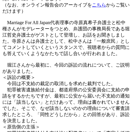
（なお、オンライン報告会のアーカイブを
こちら
からご覧い
だけます）
Marriage For All Japan代表理事の寺原真希子弁護士と松中
権さんがモデレーターをつとめ、弁護団の事務局長である堀
江哲史弁護士がゲストとして登壇し、お話をお聞きしまし
た。寺原さんは弁護士として、松中さんは「一般庶民」とし
てコメントしていくというスタンスで、視聴者からの質問に
も答えていくようなかたちで話し合いが行われました。
堀江さんから最初に、今回の訴訟の流れについて、ご説明
がありました。
＜訴訟の概要＞
今回は不支給の裁定の取消しを求めた裁判でした。
犯罪被害遺族給付金は、都道府県の公安委員会に支給の申
請をするかたちですが、最初に公安から届いた不支給の通知
には「該当しない」とだけあって、理由は書かれていません
でした。そこで、なぜ該当しないのかの理由について審査請
求したところ、「同性どうしだから」との回答があり、訴訟
を決意しました。
＜原告側の主張＞