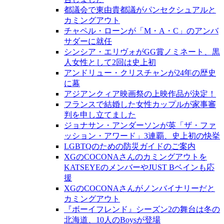
都議会で東由貴都議がパンセクシュアルと
カミングアウト
チャペル・ローンが「M・A・C」のアンバ
サダーに就任
シンシア・エリヴォがGG賞ノミネート、黒
人女性として2回は史上初
アンドリュー・クリスチャンが24年の歴史
に幕
アジアンクィア映画祭の上映作品が決定！
フランスで結婚した女性カップルが家事審
判を申し立てました
ジョナサン・アンダーソンが英「ザ・ファ
ッション・アワード」3連覇、史上初の快挙
LGBTQのための防災ガイドのご案内
XGのCOCONAさんのカミングアウトを
KATSEYEのメンバーやJUST Bベインも応
援
XGのCOCONAさんがノンバイナリーだと
カミングアウト
『ボーイフレンド』シーズン2の舞台は冬の
北海道、10人のBoysが登場