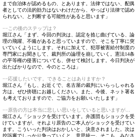
まで自治体が認めるもの、とあります。法律ではない、配偶
者としての法的効力はないわけだから、やっぱり法律で認め
られない、と判断する可能性があると思います」
−−この後のステップは？
堀江さん「まず、今回の判決は、認定を捻じ曲げている、論
理の飛躍、不備があると思っていますので、そこを丁寧に突
いていくようにします。それに加えて、犯罪被害給付制度の
専門家にお聞きして、裁判所の論理を崩していく。憲法14条
の平等権の侵害についても、併せて検討します。今日判決が
出たばかりなので、今のところは」
−−応援したいです。できることはありますか？
堀江さん「もし、お近くで、名古屋の裁判にいらっしゃれる
方は、ぜひ傍聴にお越しください。また、今後、ネット署名
も考えておりますので、ご協力をお願いいたします」
−−原告の方は本当に悲しい思いをしていると思いますが…
堀江さん「ショックを受けています。弁護団もショックを受
けていますが、それより原告のご本人がショックを受けてい
ます。こういった判決はおかしいと、決意されました。次は
控訴審でしっかり争っていくと、意思統一。そこも、みなさ