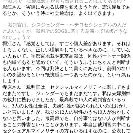
−−裁判で「社会通念」が持ち出されることはよくあるの？
堀江さん「実際に今ある法律を変えようとか、憲法違反であ
るとか、そういう時に社会通念は、よく出てきます」
−−裁判官は、シスジェンダー・ヘテロセクシュアルの人だ
と思いますが、裁判所のSOGIに関する意識って現状どうな
のでしょう？
堀江さん「感覚としては、すごく個人差があります。それは
よろしくない。正しい理解をしているべきなのに、していな
い人もいて。宇都宮地裁や東京高裁は、同性パートナー関係
も内縁であると認めていて、そういうふうにちゃんと判断す
る人もいます。今回は判決として書くにあたり、前例のない
ものを認めるという抵抗感も一つあったのかな、という気も
します」
寺原さん「裁判官は、セクシャルマイノリティに関してもま
だまだですし、ジェンダーでもまだまだです。私は夫婦別姓
の裁判に携わりましたが、最高裁で15人の裁判官がいるう
ち、3人の女性は全員、夫婦別姓が認められないのはおかし
いと言いましたが、残りの12人の男性のうち10人がおかしく
ないと言いました。最高裁でも、自分事ではない人が判断す
ることの弊害ということがあります。本当は裁判官の中にも
セクシュアルマイノリティの方もいるはずなのに、公表して