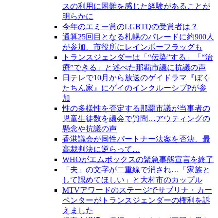
スの利用に困難を感じた経験があることが
明らかに
今年のエミー賞のLGBTQの受賞者は？
通算25回目となる札幌のパレードに約900人
が参加、市役所にレインボーフラッグも
トランスジェンダーは「“伝染”する」「“治
療”できる」と述べた那覇市議に抗議の声
日テレで10月から放送のゲイドラマ『ぼく
たちん家』にゲイのインクルーシブPが参
加
性の多様性を否定する那覇市議が当事者の
児童生徒数を議会で質問…アウティングの
懸念や抗議の声
香港議会が同性パートナー法案を否決、最
高裁判決に逆らって…
WHOがエムポックスの緊急事態宣言を終了
「夫」の文字が二重線で消され…「家族と
して認めてほしい」と大村市のカップル
MTVアワードのステージでサブリナ・カー
ペンターがトランスジェンダーの権利を訴
えました