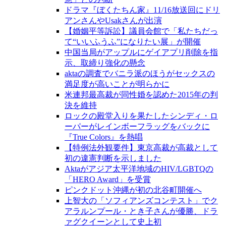
ドラマ『ぼくたちん家』11/16放送回にドリ
アンさんやUsakさんが出演
【婚姻平等訴訟】議員会館で「私たちだっ
て“いいふうふ”になりたい展」が開催
中国当局がアップルにゲイアプリ削除を指
示、取締り強化の懸念
aktaの調査でバニラ派のほうがセックスの
満足度が高いことが明らかに
米連邦最高裁が同性婚を認めた2015年の判
決を維持
ロックの殿堂入りを果たしたシンディ・ロ
ーパーがレインボーフラッグをバックに
『True Colors』を熱唱
【特例法外観要件】東京高裁が高裁として
初の違憲判断を示しました
Aktaがアジア太平洋地域のHIV/LGBTQの
「HERO Award」を受賞
ピンクドット沖縄が初の北谷町開催へ
上智大の「ソフィアンズコンテスト」でク
アラルンプール・とき子さんが優勝、ドラ
ァグクイーンとして史上初