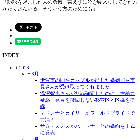
「訴訟を起こした人の勇気。言えずに泣き寝入りしてきた方
がたくさんいる。そういう方のためにも」
INDEX
+
2026
+
8月
伊賀市の同性カップルが出した婚姻届を市
長さんが受け取ってくれました
浅沼智也さんが無罪確定したのに「性暴力
疑惑」発言を撤回しない杉並区と区議を提
訴
マドンナとカイリーがワールドプライドで
共演！
サム・スミスがパートナーとの婚約を正式
に発表
+
7月