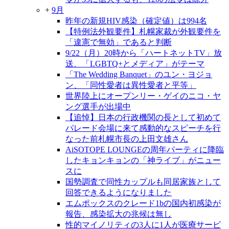
+
9月
昨年の新規HIV感染（確定値）は994名
【特例法外観要件】札幌家裁が外観要件を
「違憲で無効」であると判断
9/22（月）20時から「ハートネットTV」放
送、「LGBTQ+とメディア」がテーマ
「The Wedding Banquet」のユン・ヨジョ
ン、「同性愛者は異性愛者と平等」
世界陸上にオープンリー・ゲイのニコ・ヤ
ング選手が出場中
【追悼】日本の行政機関の長として初めて
パレード会場に来て感動的なスピーチを行
なった前札幌市長の上田文雄さん
AiSOTOPE LOUNGEの周年パーティに降臨
したキョンキョンの「神ライブ」がニュー
スに
国勢調査で同性カップルも同居家族として
回答できるようになりました
エムポックスのクレード1bの国内初感染が
報告、感染拡大の兆候は無し
性的マイノリティの3人に1人が医療サービ