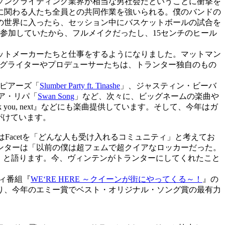
ソングライティング業界が相当な男社会だということに衝撃を
に関わる人たち全員との共同作業を強いられる。僕のバンドの
の世界に入ったら、セッション中にバスケットボールの試合を
参加していたから、フルメイクだったし、15センチのヒール
ットメーカーたちと仕事をするようになりました。マットマン
ングライターやプロデューサーたちは、トランター独自のもの
ピアーズ「
Slumber Party ft. Tinashe
」、ジャスティン・ビーバ
ア・リパ「
Swan Song
」など、次々に、ビッグネームの楽曲や
ou, next』などにも楽曲提供しています。そして、今年はガ
がけています。
Facetを「どんな人も受け入れるコミュニティ」と考えてお
ンターは「以前の僕は超フェムで超クイアなロッカーだった。
」と語ります。今、ヴィンテンがトランターにしてくれたこと
ィ番組『
WE‘RE HERE ～クイーンが街にやってくる～！
』の
なり、今年のエミー賞でベスト・オリジナル・ソング賞の最有力