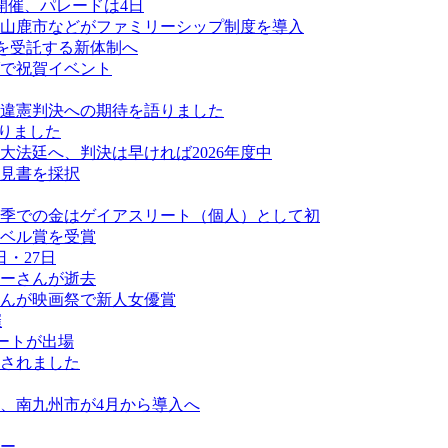
開催、パレードは4日
山鹿市などがファミリーシップ制度を導入
業を受託する新体制へ
ダで祝賀イベント
違憲判決への期待を語りました
なりました
法廷へ、判決は早ければ2026年度中
見書を採択
季での金はゲイアスリート（個人）として初
ベル賞を受賞
・27日
ーさんが逝去
んが映画祭で新人女優賞
催
ートが出場
されました
、南九州市が4月から導入へ
ュー