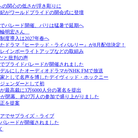
ーへの関心の低さが浮き彫りに
妃がワールドプライドの開会式に登壇
でパレード開催、パリは猛暑で延期へ
美輪明宏さん
度導入は2027年春へ
たドラマ『ヒーテッド・ライバルリー』が8月配信決定！
レインボーライトアップなどの取組み
だと批判の声
でプライドパレードが開催されました
ルにしたオーディオドラマがNHK FMで放送
画家として名声を博したデイヴィッド・ホックニー
ジェンダーとして初
最高裁に3万6000人分の署名を提出
スティバルが閉幕、約27万人の参加で盛り上がりました
正を提案
アでサプライズ・ライブ
パレードが開催されました
く