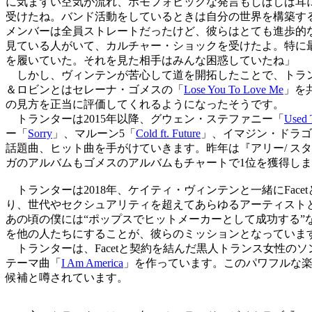
に気まずい空気が流れ、ホモフォビックな発言もしばしば耳
受けたね。バンド活動をしているときは自分の世界を構築す
メンバーは全員ストレートだったけど、彼らはとても進歩的
見ている人がいて、カルチャー・ショックを受けたよ。特に最
を履いていた。それを見た相手はみんな困惑していたね」
しかし、ヴィンテンが苦心して道を開拓したことで、トラン
＆ロビンとはセレーナ・ゴメスの「
Lose You To Love Me
」を
の見方を正当に評価してくれるようになったそうです。
トランターは2015年以降、グウェン・ステファニー「
Used 
ー「
Sorry
」、マルーン5「
Cold ft. Future
」、イマジン・ドラゴ
話題曲、ヒット曲を手がけていきます。昨年は『アリー/ スター
ガのアルバムもゴメスのアルバムもチャートで1位を獲得しま
トランターは2018年、ケイティ・ヴィンテンと一緒にFac
り、世代やセクシュアリティを超えてあらゆるアーティスト
あの頃の僕には“ポップスでヒットメーカーとして成功する
を他の人たちにすることが、彼らのミッションとなっていま
トランターは、Facetと契約を結んだ黒人トランス女性の
テーマ曲「
I Am America
」を作っています。このパワフルな楽
候補と噂されています。