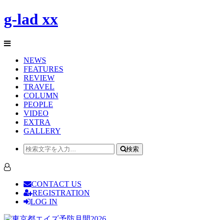
g-lad xx
NEWS
FEATURES
REVIEW
TRAVEL
COLUMN
PEOPLE
VIDEO
EXTRA
GALLERY
検索
CONTACT US
REGISTRATION
LOG IN