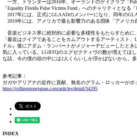
一方、トランターは2016年、オーランドのゲイクラブ『Pu
「Equality Florida Pulse Victims Fund
2017年には、正式にGLAADのメンバーになり、同年のG
2019年には、アメリカで最も影響力のある団体「アメリ
音楽ビジネス界に絶対的に必要な多様性をもたらすために、
「最近はクイアであることをカムアウトするアーティスト、L
ドル』後にアダム・ランバートがメジャーデビューしたとき
気に入っている。LGBTQのエグゼクティヴの数が増えてほし
な話、今の僕の頭の中には2人くらいしか浮かばないから。
参考記事：
ガガやアリアナの近作に貢献、無名のグラム・ロッカーがポップスの
https://rollingstonejapan.com/articles/detail/34295
INDEX