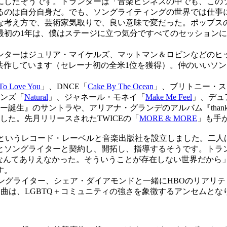
にしたそうです。トランターは「音楽ビジネスの中でも、この
るのは自分自身だ。でも、ソングライティングの世界では仕事
な考え方で、芸術家気取りで、良い意味で変だった。ポップス
初の1年は、僕はステージに立つ気分ですべてのセッションに
ターはジュリア・マイケルズ、マットマン＆ロビンなどのヒ
共作しています（セレーナ初の全米1位を獲得）。仲のいいソ
To Love You
」、DNCE「
Cake By The Ocean
」、ブリトニー・ス
ンズ「
Natural
」、ジャネール・モネイ「
Make Me Feel
」、デュ
誕生』のサントラや、アリアナ・グランデのアルバム『thank y
した。先月リリースされたTWICEの「
MORE & MORE
」も手
etというレコード・レーベルと音楽出版社を設立しました。二人は
とソングライターと契約し、開拓し、指導するそうです。トラ
”なんてありえなかった。そういうことが存在しない世界だから
す。
ソングライター、シェア・ダイアモンドと一緒にHBOのリアリテ
曲は、LGBTQ＋コミュニティの強さを象徴するアンセムと