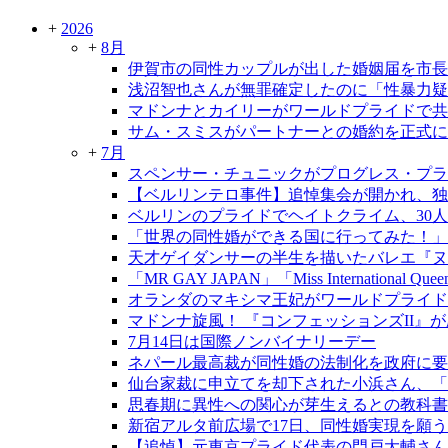
+
2026
+
8月
伊賀市の同性カップルが出した婚姻届を市長
浅沼智也さんが無罪確定したのに「性暴力疑
マドンナとカイリーがワールドプライドで共
サム・スミスがパートナーとの婚約を正式に
+
7月
スペンサー・チュニックがプログレス・プラ
【ベルリンテロ事件】追悼集会が開かれ、独
ベルリンのプライドでヘイトクライム、30
「世界の同性婚ができる国に行ってみた！」
天才ゲイダンサーの半生を描いたバレエ『ヌレ
「MR GAY JAPAN」「Miss International Qu
オランダのマキシマ王妃がワールドプライド
マドンナ旋風！ 『コンフェッションズII』
7月14日は国際ノンバイナリーデー
ネパール最高裁が同性婚の法制化を政府に要
仙台家裁に申立てを却下された小浜さん、「
思春期に異性への関心が芽生えるとの教科書
新宿アルタ前広場で17日、同性婚実現を願う
【追悼】元東京プライド代表の門戸大輔さん