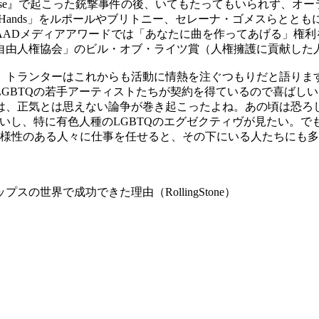
lse』で起こった銃撃事件の後、いてもたってもいられず、オー
」へのチャリティとなる「Hands」をルポールやブリトニー、セレーナ・ゴメ
LAADメディアアワードでは「あなたに曲を作ってあげる」権
カ自由人権協会」のビル・オブ・ライツ賞（人権擁護に貢献した
トランターはこれからも活動に情熱を注ぐつもりだと語りま
GBTQの若手アーティストたちが契約を得ているので喜ばし
は、正気とは思えない論争が巻き起こったよね。あの頃は恐ろ
いし、特に有色人種のLGBTQのエグゼクティヴが見たい。で
多様性のある人々に仕事を任せると、その下にいる人たちにも
世界で成功できた理由（RollingStone）