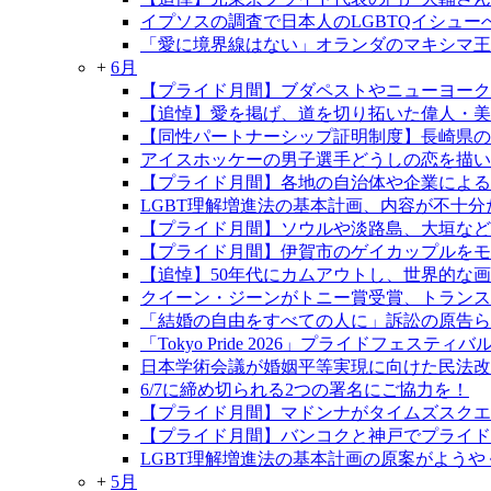
イプソスの調査で日本人のLGBTQイシュ
「愛に境界線はない」オランダのマキシマ王
+
6月
【プライド月間】ブダペストやニューヨーク
【追悼】愛を掲げ、道を切り拓いた偉人・
【同性パートナーシップ証明制度】長崎県の制
アイスホッケーの男子選手どうしの恋を描い
【プライド月間】各地の自治体や企業による
LGBT理解増進法の基本計画、内容が不十分
【プライド月間】ソウルや淡路島、大垣など
【プライド月間】伊賀市のゲイカップルをモデ
【追悼】50年代にカムアウトし、世界的な
クイーン・ジーンがトニー賞受賞、トランス
「結婚の自由をすべての人に」訴訟の原告らが
「Tokyo Pride 2026」プライドフェ
日本学術会議が婚姻平等実現に向けた民法改
6/7に締め切られる2つの署名にご協力を！
【プライド月間】マドンナがタイムズスクエ
【プライド月間】バンコクと神戸でプライド
LGBT理解増進法の基本計画の原案がようや
+
5月