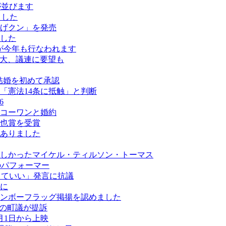
ールが並びます
ました
げクン」を発売
した
が今年も行なわれます
拡大、議連に要望も
結婚を初めて承認
「憲法14条に抵触」と判断
6
コーワンと婚約
也賞を受賞
がありました
しかったマイケル・ティルソン・トーマス
最多のパフォーマー
なくていい」発言に抗議
に
ンボーフラッグ掲揚を認めました
ーの町議が提訴
月1日から上映