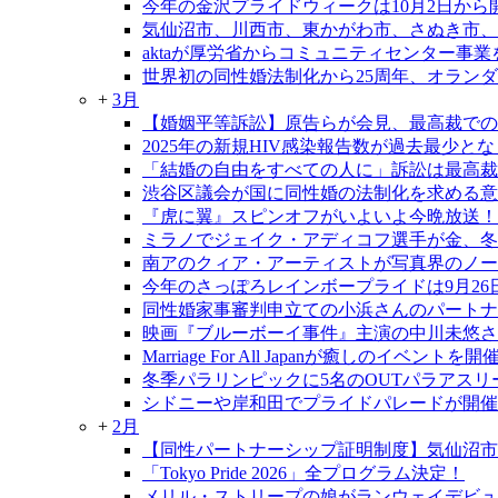
今年の金沢プライドウィークは10月2日から
気仙沼市、川西市、東かがわ市、さぬき市、
aktaが厚労省からコミュニティセンター事
世界初の同性婚法制化から25周年、オラン
+
3月
【婚姻平等訴訟】原告らが会見、最高裁での
2025年の新規HIV感染報告数が過去最少と
「結婚の自由をすべての人に」訴訟は最高裁大
渋谷区議会が国に同性婚の法制化を求める意
『虎に翼』スピンオフがいよいよ今晩放送！
ミラノでジェイク・アディコフ選手が金、冬
南アのクィア・アーティストが写真界のノー
今年のさっぽろレインボープライドは9月26日
同性婚家事審判申立ての小浜さんのパートナ
映画『ブルーボーイ事件』主演の中川未悠さ
Marriage For All Japanが癒しのイベントを開
冬季パラリンピックに5名のOUTパラアスリ
シドニーや岸和田でプライドパレードが開催
+
2月
【同性パートナーシップ証明制度】気仙沼市
「Tokyo Pride 2026」全プログラム決定！
メリル・ストリープの娘がランウェイデビ