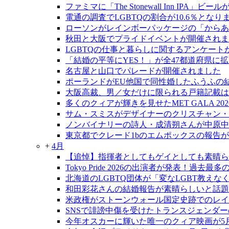
ファミマに「The Stonewall Inn IPA」ビ
電通の調査でLGBTQの割合が10.6％となり
ローソンがレインボーパッケージの「からあ
秋田と大阪でプライドイベントが開催されま
LGBTQの仕事と暮らしに関するアンケート
「結婚の平等にYES！」が全47都道府県に
名古屋と山口でパレードが開催されました
ポーランドがEU他国で同性婚したふうふの
大阪高裁、男／女だけに限られる戸籍記載は
多くのクィアが輝きを見せたMET GALA 202
サム・スミスがデザイナーのクリスチャン・
ノンバイナリーの詩人・成清朔さんが中原中
東京都でクレード1bのエムポックスの報告
+
4月
【追悼】指揮者としてもゲイとしても素晴ら
Tokyo Pride 2026の出演者が発表！過去
北海道のLGBTQ団体が「変なLGBT教え
和田彩花さんの結婚報告が素晴らしいと話題
米政権がストーンウォール国定史跡でのレイ
SNSで誹謗中傷を受けたトランスジェンダ
今年オスカーに輝いた唯一のクィア映画が5