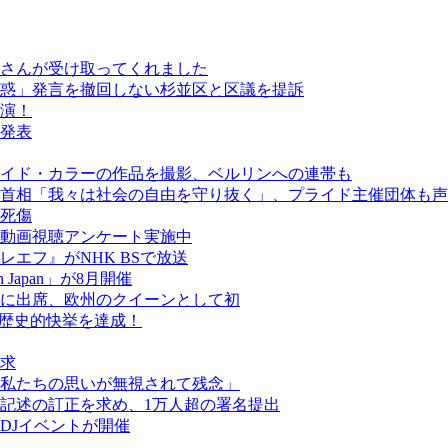
さんが受け取ってくれました
惑」発言を撤回しない杉並区と区議を提訴
演！
発表
イド・カラーの作品を撮影、ベルリンへの連帯も
首相「我々は社会の自由を守り抜く」、プライド主催団体も声
人死傷
動画視聴アンケート実施中
エフ』がNHK BSで放送
een Japan」が8月開催
に出席、欧州のクイーンとして初
が歴史的快挙を達成！
求
私たちの思いが無視されて残念」
記述の訂正を求め、1万人超の署名提出
DJイベントが開催