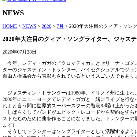
NEWS
HOME
>
NEWS
>
2020
>
7月
> 2020年大注目のクィア・ソ
2020年大注目のクィア・ソングライター、ジャス
2020年07月28日
今年、レディ・ガガの『クロマティカ』とセリーナ・ゴメス
ターのジャスティン・トランター。バイセクシュアルでジェン
自由人権協会から表彰もされているというスゴい人でもあります
ジャスティン・トランターは1980年、イリノイ州に生まれ
2006年にニューヨークでレディ・ガガと一緒にライブを行
れよと言う間に世界的スーパースターの階段を駆け上がった
しばらくしてバンドがエピック・レコードから契約を切られ
ストたちのために曲を作ることになりました。トレンターの
ます）
そうしてトランターはソングライターとして活躍するように