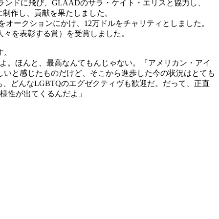
ランドに飛び、GLAADのサラ・ケイト・エリスと協力し、
スらとともに制作し、貢献を果たしました。
利をオークションにかけ、12万ドルをチャリティとしました。
人々を表彰する賞）を受賞しました。
す。
いよ。ほんと、最高なんてもんじゃない。『アメリカン・アイ
しいと感じたものだけど、そこから進歩した今の状況はとても
も、どんなLGBTQのエグゼクティヴも歓迎だ。だって、正直
多様性が出てくるんだよ」