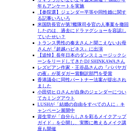
年もアンケートを実施
【参院選】ジェンダー平等や同性婚に関す
る記事いろいろ
米国防長官が第7艦隊司令官の人事案を撤回
したのは、過去にドラァグショーを容認し
ていたせい？
トランス男性の奏太さんと聞こえないお母
さんが『超越ハピネス』に出演
【追悼】長年日本のダンスミュージックシ
ーンをリードしてきたDJ SHINKAWAさん
レズビアン作家・王谷晶さんの『ババヤガ
の夜』が英ダガー賞翻訳部門を受賞
香港議会に同性パートナー法案が提出され
ました
小田切ヒロさんが自身のジェンダーについ
てカミングアウト
LUSHが「結婚の自由をすべての人に」キ
ャンペーン展開中
資生堂が「自分らしさを彩るメイクアップ
ガイド」を公開し、実際に教えるメイク講
座も開催