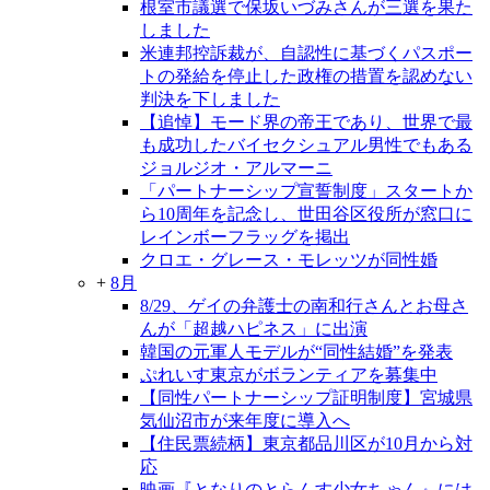
根室市議選で保坂いづみさんが三選を果た
しました
米連邦控訴裁が、自認性に基づくパスポー
トの発給を停止した政権の措置を認めない
判決を下しました
【追悼】モード界の帝王であり、世界で最
も成功したバイセクシュアル男性でもある
ジョルジオ・アルマーニ
「パートナーシップ宣誓制度」スタートか
ら10周年を記念し、世田谷区役所が窓口に
レインボーフラッグを掲出
クロエ・グレース・モレッツが同性婚
+
8月
8/29、ゲイの弁護士の南和行さんとお母さ
んが「超越ハピネス」に出演
韓国の元軍人モデルが“同性結婚”を発表
ぷれいす東京がボランティアを募集中
【同性パートナーシップ証明制度】宮城県
気仙沼市が来年度に導入へ
【住民票続柄】東京都品川区が10月から対
応
映画『となりのとらんす少女ちゃん』には