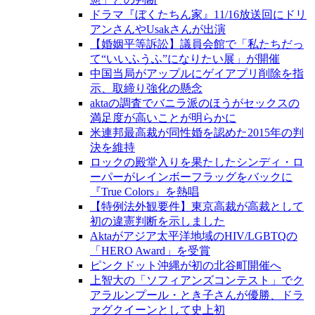
ドラマ『ぼくたちん家』11/16放送回にドリ
アンさんやUsakさんが出演
【婚姻平等訴訟】議員会館で「私たちだっ
て“いいふうふ”になりたい展」が開催
中国当局がアップルにゲイアプリ削除を指
示、取締り強化の懸念
aktaの調査でバニラ派のほうがセックスの
満足度が高いことが明らかに
米連邦最高裁が同性婚を認めた2015年の判
決を維持
ロックの殿堂入りを果たしたシンディ・ロ
ーパーがレインボーフラッグをバックに
『True Colors』を熱唱
【特例法外観要件】東京高裁が高裁として
初の違憲判断を示しました
Aktaがアジア太平洋地域のHIV/LGBTQの
「HERO Award」を受賞
ピンクドット沖縄が初の北谷町開催へ
上智大の「ソフィアンズコンテスト」でク
アラルンプール・とき子さんが優勝、ドラ
ァグクイーンとして史上初