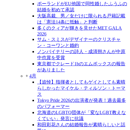
ポーランドがEU他国で同性婚したふうふの
結婚を初めて承認
大阪高裁、男／女だけに限られる戸籍記載
は「憲法14条に抵触」と判断
多くのクィアが輝きを見せたMET GALA
2026
サム・スミスがデザイナーのクリスチャ
ン・コーワンと婚約
ノンバイナリーの詩人・成清朔さんが中原
中也賞を受賞
東京都でクレード1bのエムポックスの報告
がありました
+
4月
【追悼】指揮者としてもゲイとしても素晴
らしかったマイケル・ティルソン・トーマ
ス
Tokyo Pride 2026の出演者が発表！過去最多
のパフォーマー
北海道のLGBTQ団体が「変なLGBT教えな
くていい」発言に抗議
和田彩花さんの結婚報告が素晴らしいと話