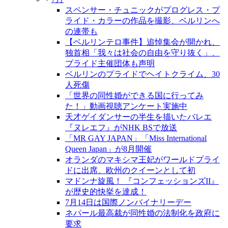
スペンサー・チュニックがプログレス・プ
ライド・カラーの作品を撮影、ベルリンへ
の連帯も
【ベルリンテロ事件】追悼集会が開かれ、
独首相「我々は社会の自由を守り抜く」、
プライド主催団体も声明
ベルリンのプライドでヘイトクライム、30
人死傷
「世界の同性婚ができる国に行ってみ
た！」動画視聴アンケート実施中
天才ゲイダンサーの半生を描いたバレエ
『ヌレエフ』がNHK BSで放送
「MR GAY JAPAN」「Miss International
Queen Japan」が8月開催
オランダのマキシマ王妃がワールドプライ
ドに出席、欧州のクイーンとして初
マドンナ旋風！ 『コンフェッションズII』
が歴史的快挙を達成！
7月14日は国際ノンバイナリーデー
ネパール最高裁が同性婚の法制化を政府に
要求