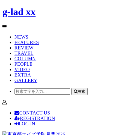
g-lad xx
NEWS
FEATURES
REVIEW
TRAVEL
COLUMN
PEOPLE
VIDEO
EXTRA
GALLERY
検索
CONTACT US
REGISTRATION
LOG IN