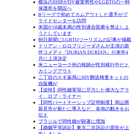
横浜のSHIPがDV被害男性やLGBTQの一時
保護所を開設へ
Bリーグで初めてカムアウトした選手がプ
ライドセンターを訪問
米国が18歳未満の性別適合医療を禁止しよ
うとしています
朝日新聞にLGBTQツーリズムの記事が掲載
ドリアン・ロロブリジーダさんが主演の新
作コメディ『DURIAN DURIAN』が来年4
月に上演決定
米ニューヨーク州の牧師が性別移行中だと
カミングアウト
二丁目のスギ薬局にHIV郵送検査キットの
自販機が
【追悼】同性婚実現に尽力した偉大なアラ
イ、ロブ・ライナー
【同性パートナーシップ証明制度】岡山県
新見市が新たに導入など、各地の動きをお
伝え
ブラジルで同性婚が顕著に増加
【婚姻平等訴訟】東京二次訴訟の原告が上
告しました