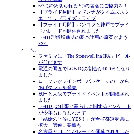
6/7に締め切られる2つの署名にご協力を！
【プライド月間】マドンナがタイムズスク
エアでサプライズ・ライブ
【プライド月間】バンコクと神戸でプライ
ドパレードが開催されました
LGBT理解増進法の基本計画の原案がよう
やく
+
5月
ファミマに「The Stonewall Inn IPA」ビール
が並びます
電通の調査でLGBTQの割合が10.6％となり
ました
ローソンがレインボーパッケージの「から
あげクン」を発売
秋田と大阪でプライドイベントが開催され
ました
LGBTQの仕事と暮らしに関するアンケート
が今年も行なわれます
「結婚の平等にYES！」が全47都道府県に
拡大、議連に要望も
名古屋と山口でパレードが開催されました