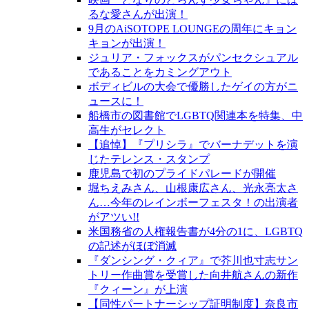
るな愛さんが出演！
9月のAiSOTOPE LOUNGEの周年にキョン
キョンが出演！
ジュリア・フォックスがパンセクシュアル
であることをカミングアウト
ボディビルの大会で優勝したゲイの方がニ
ュースに！
船橋市の図書館でLGBTQ関連本を特集、中
高生がセレクト
【追悼】『プリシラ』でバーナデットを演
じたテレンス・スタンプ
鹿児島で初のプライドパレードが開催
堀ちえみさん、山根康広さん、光永亮太さ
ん…今年のレインボーフェスタ！の出演者
がアツい!!
米国務省の人権報告書が4分の1に、LGBTQ
の記述がほぼ消滅
『ダンシング・クィア』で芥川也寸志サン
トリー作曲賞を受賞した向井航さんの新作
『クィーン』が上演
【同性パートナーシップ証明制度】奈良市