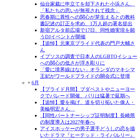
仙台家裁に申立てを却下された小浜さん、
「私たちの思いが無視されて残念」
思春期に異性への関心が芽生えるとの教科
書記述の訂正を求め、1万人超の署名提出
新宿アルタ前広場で17日、同性婚実現を願
うDJイベントが開催
【追悼】元東京プライド代表の門戸大輔さ
ん
イプソスの調査で日本人のLGBTQイシュー
への関心の低さが浮き彫りに
「愛に境界線はない」オランダのマキシマ
王妃がワールドプライドの開会式に登壇
+
6月
【プライド月間】ブダペストやニューヨー
クでパレード開催、パリは猛暑で延期へ
【追悼】愛を掲げ、道を切り拓いた偉人・
美輪明宏さん
【同性パートナーシップ証明制度】長崎県
の制度導入は2027年春へ
アイスホッケーの男子選手どうしの恋を描
いたドラマ『ヒーテッド・ライバルリー』