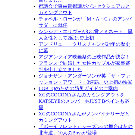
都議会で東由貴都議がパンセクシュアルと
カミングアウト
チャペル・ローンが「M・A・C」のアンバ
サダーに就任
シンシア・エリヴォがGG賞ノミネート、黒
人女性として2回は史上初
アンドリュー・クリスチャンが24年の歴史
に幕
アジアンクィア映画祭の上映作品が決定！
フランスで結婚した女性カップルが家事審
判を申し立てました
ジョナサン・アンダーソンが英「ザ・ファ
ッション・アワード」3連覇、史上初の快挙
LGBTQのための防災ガイドのご案内
XGのCOCONAさんのカミングアウトを
KATSEYEのメンバーやJUST Bベインも応
援
XGのCOCONAさんがノンバイナリーだと
カミングアウト
『ボーイフレンド』シーズン2の舞台は冬の
北海道、10人のBoysが登場