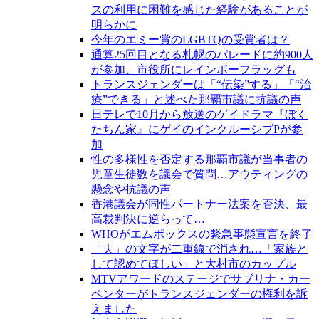
スの利用に困難を感じた経験があることが
明らかに
今年のエミー賞のLGBTQの受賞者は？
通算25回目となる札幌のパレードに約900人
が参加、市役所にレインボーフラッグも
トランスジェンダーは「“伝染”する」「“治
療”できる」と述べた那覇市議に抗議の声
日テレで10月から放送のゲイドラマ『ぼく
たちん家』にゲイのインクルーシブPが参
加
性の多様性を否定する那覇市議が当事者の
児童生徒数を議会で質問…アウティングの
懸念や抗議の声
香港議会が同性パートナー法案を否決、最
高裁判決に逆らって…
WHOがエムポックスの緊急事態宣言を終了
「夫」の文字が二重線で消され…「家族と
して認めてほしい」と大村市のカップル
MTVアワードのステージでサブリナ・カー
ペンターがトランスジェンダーの権利を訴
えました