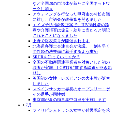
など全国28の自治体が新たに全国ネットワ
ークに加入
アウティングを行なった甲府市の村松市議
に対し、市議会が政倫審を開きました
エイズ予防指針改正案で、HIV陽性者の診
療や介護拒否は偏見・差別に当たると明記
されることになりました
上野で浴衣祭りが開催されます
北海道弁護士会連合会が決議、一刻も早く
同性婚の法整備に着手するよう求め
SRHRを知っていますか？
全国の不動産関連事業者を対象とした初の
調査が実施、LGBTQに関する課題が浮き彫
りに
英国初の女性・レズビアンの大主教が誕生
しました
スペインサッカー界初のオープンリー・ゲ
イの選手が同性婚
東京都が夏の梅毒集中啓発を実施します
+
7月
フィリピン人トランス女性が難民認定を求