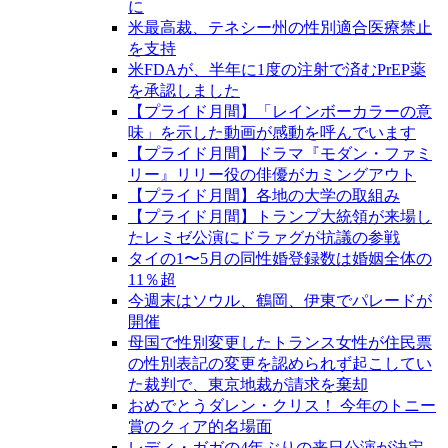
に
米最高裁、テネシー州の性別適合医療禁止
を支持
米FDAが、半年に1度の注射で済むPrEP薬
を承認しました
【プライド月間】「レインボーカラーの意
味」を示した動画が感動を呼んでいます
【プライド月間】ドラマ『モダン・ファミ
リー』リリー役の俳優がカミングアウト
【プライド月間】各地の大学の取組み
【プライド月間】トランプ大統領が来場し
たレミゼ公演にドラァグが抗議の参戦
タイの1〜5月の同性婚登録数は婚姻全体の
11％超
今週末はソウル、鶴岡、伊東でパレードが
開催
母国で性別変更したトランス女性が住民票
の性別表記の変更を認められず起こしてい
た裁判で、東京地裁が請求を棄却
おめでとうダレン・クリス！ 今年のトニー
賞のクィア的名場面
レディ・ガガの4年ぶりの来日公演が決定、