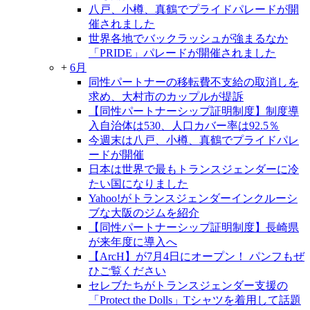
八戸、小樽、真鶴でプライドパレードが開
催されました
世界各地でバックラッシュが強まるなか
「PRIDE」パレードが開催されました
+
6月
同性パートナーの移転費不支給の取消しを
求め、大村市のカップルが提訴
【同性パートナーシップ証明制度】制度導
入自治体は530、人口カバー率は92.5％
今週末は八戸、小樽、真鶴でプライドパレ
ードが開催
日本は世界で最もトランスジェンダーに冷
たい国になりました
Yahoo!がトランスジェンダーインクルーシ
ブな大阪のジムを紹介
【同性パートナーシップ証明制度】長崎県
が来年度に導入へ
【ArcH】が7月4日にオープン！ パンフもぜ
ひご覧ください
セレブたちがトランスジェンダー支援の
「Protect the Dolls」Tシャツを着用して話題