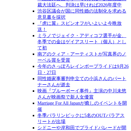
裁大法廷へ、判決は早ければ2026年度中
渋谷区議会が国に同性婚の法制化を求める
意見書を採択
『虎に翼』スピンオフがいよいよ今晩放
送！
ミラノでジェイク・アディコフ選手が金、
冬季での金はゲイアスリート（個人）とし
て初
南アのクィア・アーティストが写真界のノ
ーベル賞を受賞
今年のさっぽろレインボープライドは9月26
日・27日
同性婚家事審判申立ての小浜さんのパート
ナーさんが逝去
映画『ブルーボーイ事件』主演の中川未悠
さんが映画祭で新人女優賞
Marriage For All Japanが癒しのイベントを開
催
冬季パラリンピックに5名のOUTパラアス
リートが出場
シドニーや岸和田でプライドパレードが開