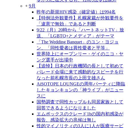
+
9月
昨年の新規HIV感染（確定値）は994名
【特例法外観要件】札幌家裁が外観要件を
「違憲で無効」であると判断
9/22（月）20時から「ハートネットTV」放
送、「LGBTQ+とメディア」がテーマ
「The Wedding Banquet」のユン・ヨジョ
ン、「同性愛者は異性愛者と平等」
世界陸上にオープンリー・ゲイのニコ・ヤ
ング選手が出場中
【追悼】日本の行政機関の長として初めて
パレード会場に来て感動的なスピーチを行
なった前札幌市長の上田文雄さん
AiSOTOPE LOUNGEの周年パーティに降臨
したキョンキョンの「神ライブ」がニュー
スに
国勢調査で同性カップルも同居家族として
回答できるようになりました
エムポックスのクレード1bの国内初感染が
報告、感染拡大の兆候は無し
性的マイノリティの3人に1人が医療サービ