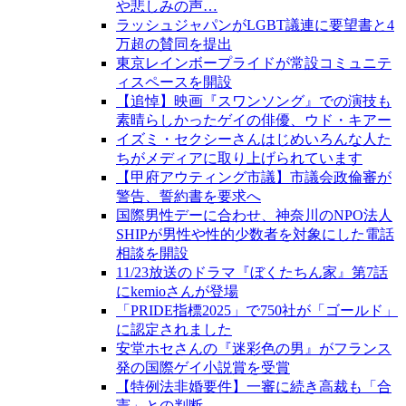
や悲しみの声…
ラッシュジャパンがLGBT議連に要望書と4
万超の賛同を提出
東京レインボープライドが常設コミュニテ
ィスペースを開設
【追悼】映画『スワンソング』での演技も
素晴らしかったゲイの俳優、ウド・キアー
イズミ・セクシーさんはじめいろんな人た
ちがメディアに取り上げられています
【甲府アウティング市議】市議会政倫審が
警告、誓約書を要求へ
国際男性デーに合わせ、神奈川のNPO法人
SHIPが男性や性的少数者を対象にした電話
相談を開設
11/23放送のドラマ『ぼくたちん家』第7話
にkemioさんが登場
「PRIDE指標2025」で750社が「ゴールド」
に認定されました
安堂ホセさんの『迷彩色の男』がフランス
発の国際ゲイ小説賞を受賞
【特例法非婚要件】一審に続き高裁も「合
憲」との判断