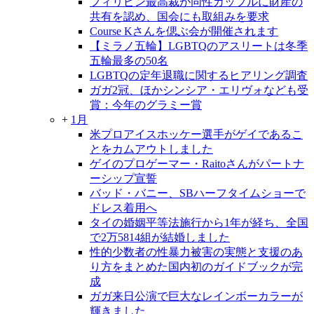
フィリピン最高裁が同性カップルに財産の
共有を認め、国会にも取組みを要求
Course Kさんを偲ぶ会が開催されます
【ミラノ五輪】LGBTQのアスリートは冬季
五輪最多の50名
LGBTQの定年退職に関するヒアリング調査
ガガ2冠、ほかシンシア・エリヴォなども受
賞：今年のグラミー賞
+
1月
米プロアイスホッケー選手がゲイであるこ
とをカムアウトしました
ゲイのプロゲーマー・Raitoさんがパートナ
ーシップ宣誓
バッド・バニー、SBハーフタイムショーで
ドレス着用へ
タイの婚姻平等法施行から1年が経ち、全国
で2万5814組が結婚しました
性的少数者の性暴力被害の実態と支援のあ
り方をまとめた国内初のガイドブックが完
成
ガガ来日公演で巨大なレインボーカラーが
輝きました