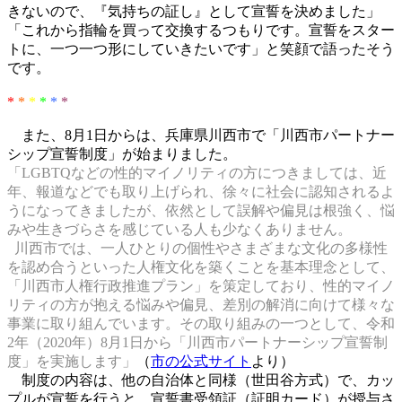
きないので、『気持ちの証し』として宣誓を決めました」
「これから指輪を買って交換するつもりです。宣誓をスター
トに、一つ一つ形にしていきたいです」と笑顔で語ったそう
です。
*
*
*
*
*
*
また、8月1日からは、兵庫県川西市で「川西市パートナー
シップ宣誓制度」が始まりました。
「LGBTQなどの性的マイノリティの方につきましては、近
年、報道などでも取り上げられ、徐々に社会に認知されるよ
うになってきましたが、依然として誤解や偏見は根強く、悩
みや生きづらさを感じている人も少なくありません。
川西市では、一人ひとりの個性やさまざまな文化の多様性
を認め合うといった人権文化を築くことを基本理念として、
「川西市人権行政推進プラン」を策定しており、性的マイノ
リティの方が抱える悩みや偏見、差別の解消に向けて様々な
事業に取り組んでいます。その取り組みの一つとして、令和
2年（2020年）8月1日から「川西市パートナーシップ宣誓制
度」を実施します」
（
市の公式サイト
より）
制度の内容は、他の自治体と同様（世田谷方式）で、カッ
プルが宣誓を行うと、宣誓書受領証（証明カード）が授与さ