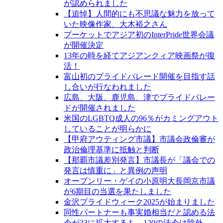
が認められました
【追悼】人間的にも不思議な魅力を放って
いた映像作家、大木裕之さん
プーケットでアジア初のInterPride世界会議
が開催決定
13年の時を経てアジアンクィア映画祭が復
活！
富山初のプライドパレード開催を目指す話
し合いが行なわれました
広島、大阪、鹿児島、津でプライドパレー
ドが開催されました
米国のLGBTQ成人の96％がカミングアウト
していることが明らかに
【甲府アウティング市議】市議会政倫審が
政治倫理基準に抵触と判断
【那覇市議差別発言】市議長が「議会での
発言は慎重に」と異例の声明
オープンリー・ゲイの小原明大長岡京市議
が6期目の当選を果たしました
金沢プライドウィーク2025が始まりました
同性パートナーも事実婚相当だと認める法
令が33に拡大するも、120の法令は除外