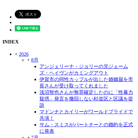
INDEX
+
2026
+
8月
アンジェリーナ・ジョリーの兄ジェーム
ズ・ヘイヴンがカミングアウト
伊賀市の同性カップルが出した婚姻届を市
長さんが受け取ってくれました
浅沼智也さんが無罪確定したのに「性暴力
疑惑」発言を撤回しない杉並区と区議を提
訴
マドンナとカイリーがワールドプライドで
共演！
サム・スミスがパートナーとの婚約を正式
に発表
+
7月