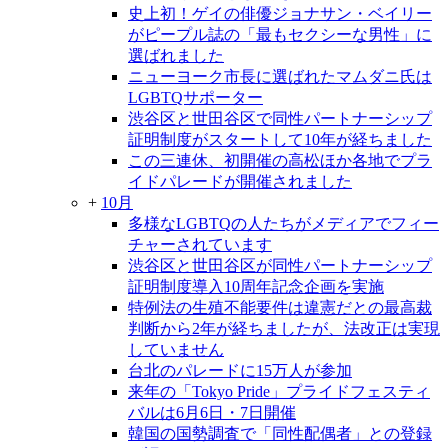
史上初！ゲイの俳優ジョナサン・ベイリー
がピープル誌の「最もセクシーな男性」に
選ばれました
ニューヨーク市長に選ばれたマムダニ氏は
LGBTQサポーター
渋谷区と世田谷区で同性パートナーシップ
証明制度がスタートして10年が経ちました
この三連休、初開催の高松ほか各地でプラ
イドパレードが開催されました
+
10月
多様なLGBTQの人たちがメディアでフィー
チャーされています
渋谷区と世田谷区が同性パートナーシップ
証明制度導入10周年記念企画を実施
特例法の生殖不能要件は違憲だとの最高裁
判断から2年が経ちましたが、法改正は実現
していません
台北のパレードに15万人が参加
来年の「Tokyo Pride」プライドフェスティ
バルは6月6日・7日開催
韓国の国勢調査で「同性配偶者」との登録