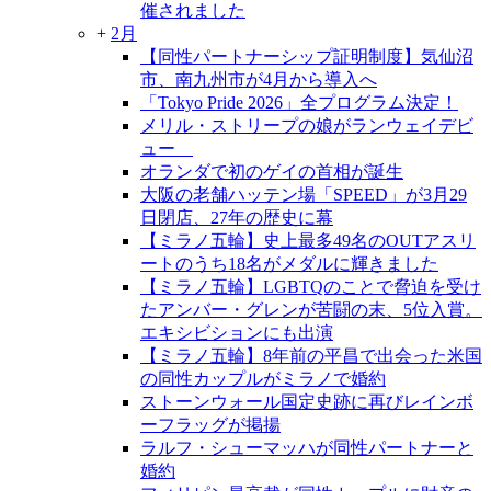
催されました
+
2月
【同性パートナーシップ証明制度】気仙沼
市、南九州市が4月から導入へ
「Tokyo Pride 2026」全プログラム決定！
メリル・ストリープの娘がランウェイデビ
ュー
オランダで初のゲイの首相が誕生
大阪の老舗ハッテン場「SPEED」が3月29
日閉店、27年の歴史に幕
【ミラノ五輪】史上最多49名のOUTアスリ
ートのうち18名がメダルに輝きました
【ミラノ五輪】LGBTQのことで脅迫を受け
たアンバー・グレンが苦闘の末、5位入賞。
エキシビションにも出演
【ミラノ五輪】8年前の平昌で出会った米国
の同性カップルがミラノで婚約
ストーンウォール国定史跡に再びレインボ
ーフラッグが掲揚
ラルフ・シューマッハが同性パートナーと
婚約