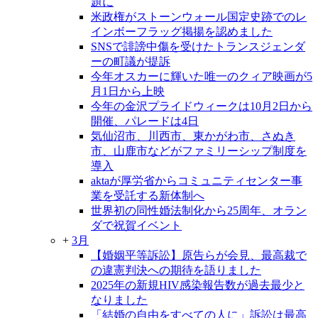
題に
米政権がストーンウォール国定史跡でのレ
インボーフラッグ掲揚を認めました
SNSで誹謗中傷を受けたトランスジェンダ
ーの町議が提訴
今年オスカーに輝いた唯一のクィア映画が5
月1日から上映
今年の金沢プライドウィークは10月2日から
開催、パレードは4日
気仙沼市、川西市、東かがわ市、さぬき
市、山鹿市などがファミリーシップ制度を
導入
aktaが厚労省からコミュニティセンター事
業を受託する新体制へ
世界初の同性婚法制化から25周年、オラン
ダで祝賀イベント
+
3月
【婚姻平等訴訟】原告らが会見、最高裁で
の違憲判決への期待を語りました
2025年の新規HIV感染報告数が過去最少と
なりました
「結婚の自由をすべての人に」訴訟は最高