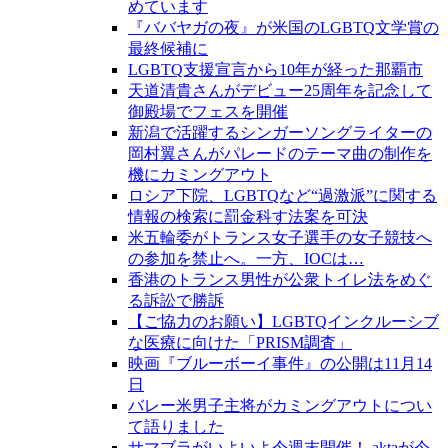
めています
『ババヤガの夜』が米国のLGBTQ文学賞の
最終候補に
LGBTQ支援宣言から10年が経った那覇市
天道清貴さんがデビュー25周年を記念して
御殿場でフェスを開催
新潟で活躍するシンガーソングライターの
岡村翼さんがパレードのテーマ曲の制作を
機にカミングアウト
ロシア下院、LGBTQなど“過激派”に関する
情報の検索に罰金科す法案を可決
米五輪委がトランス女子選手の女子競技へ
の参加を禁止へ。一方、IOCは…
香港のトランス男性が公衆トイレ法をめぐ
る訴訟で勝訴
【ご協力のお願い】LGBTQインクルーシブ
な医療に向けた「PRISM調査」
映画『ブルーボーイ事件』の公開は11月14
日
バレー米男子主将がカミングアウトについ
て語りました
サマブラがいよいよ今週末開催！ aktaが今