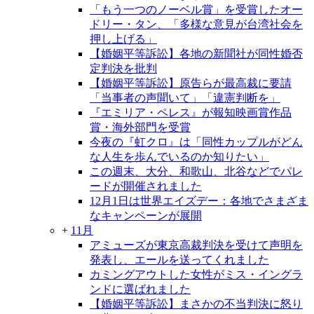
「もう一つのノーベル賞」を受賞したオー
ドリー・タン、「多様な意見が台湾社会を
押し上げる」
【婚姻平等訴訟】各地の新聞社が同性婚否
定判決を批判
【婚姻平等訴訟】原告らが最高裁に要請
「当事者の声聞いて」「違憲判断を」
『エミリア・ペレス』が報知映画賞作品
賞・海外部門を受賞
今夜の『虹クロ』は「同性カップルがどん
な人生を歩んでいるのか知りたい」
この週末、大分、和歌山、北谷などでパレ
ードが開催されました
12月1日は世界エイズデー：各地でさまざま
なキャンペーンが展開
+
11月
アミューズが東京高裁判決を受けて声明を
発表し、エールを送ってくれました
カミングアウトした女性がミス・イングラ
ンドに選ばれました
【婚姻平等訴訟】まさかの不当判決に怒り