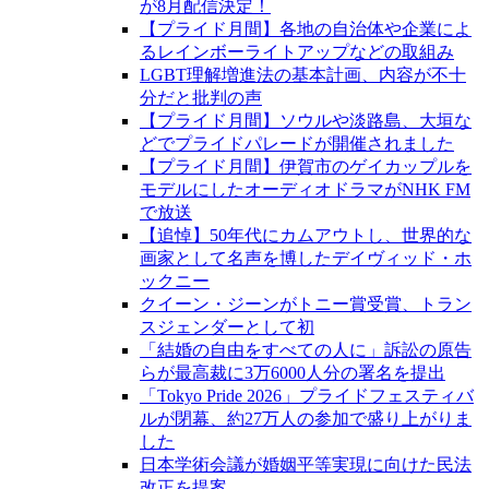
が8月配信決定！
【プライド月間】各地の自治体や企業によ
るレインボーライトアップなどの取組み
LGBT理解増進法の基本計画、内容が不十
分だと批判の声
【プライド月間】ソウルや淡路島、大垣な
どでプライドパレードが開催されました
【プライド月間】伊賀市のゲイカップルを
モデルにしたオーディオドラマがNHK FM
で放送
【追悼】50年代にカムアウトし、世界的な
画家として名声を博したデイヴィッド・ホ
ックニー
クイーン・ジーンがトニー賞受賞、トラン
スジェンダーとして初
「結婚の自由をすべての人に」訴訟の原告
らが最高裁に3万6000人分の署名を提出
「Tokyo Pride 2026」プライドフェスティバ
ルが閉幕、約27万人の参加で盛り上がりま
した
日本学術会議が婚姻平等実現に向けた民法
改正を提案