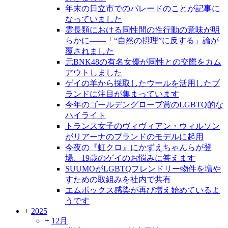
年末の日立市でのパレードのことが記事に
なっていました
霊長類における同性間の性行動の意味が明
らかに――「“自然の摂理”に反する」論が
覆されました
元BNK48の有名女優が同性との交際をカム
アウトしました
ゲイの羊から採取したウールを活用したブ
ランドに注目が集まっています
今年のゴールデングローブ賞のLGBTQ的な
ハイライト
トランス女子のヴィヴィアン・ウィルソン
がリアーナのブランドのモデルに起用
今夜の『虹クロ』にかずえちゃんらが登
場、19歳のゲイのお悩みに答えます
SUUMOがLGBTQフレンドリー物件を増や
すための取組みを社内で共有
エムポックス感染が再び増え始めているよ
うです
+
2025
+
12月