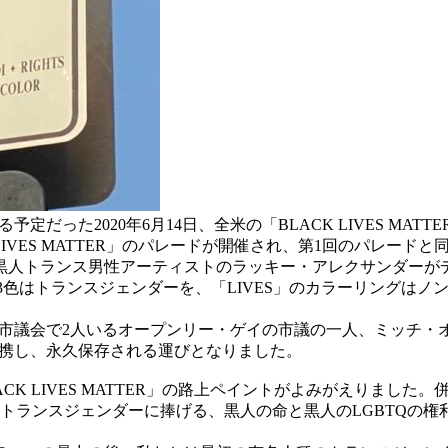
だった2020年6月14日、全米の「BLACK LIVES M
 LIVES MATTER」のパレードが開催され、第1回のパレ
人トランス男性アーティストのラッキー・アレクサンダーがデザ
L」の3色はトランスジェンダーを、「LIVES」のカラーリングは
オープンリー・ゲイの市議の一人、ミッチ・オファレルとBlack LGBT
提携し、永久保存される運びとなりました。
CK LIVES MATTER」の路上ペイントがよみがえりまし
ンスジェンダーに捧げる、黒人の命と黒人のLGBTQの権利のためのAl