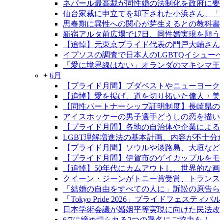
ネパール最高裁が同性婚の法制化を政府に要
仙台家裁に申立てを却下された小浜さん、「
思春期に異性への関心が芽生えるとの教科書
新宿アルタ前広場で17日、同性婚実現を願う
【追悼】元東京プライド代表の門戸大輔さん
イプソスの調査で日本人のLGBTQイシュ
「愛に境界線はない」オランダのマキシマ王
+
6月
【プライド月間】ブダペストやニューヨーク
【追悼】愛を掲げ、道を切り拓いた偉人・
【同性パートナーシップ証明制度】長崎県の制
アイスホッケーの男子選手どうしの恋を描い
【プライド月間】各地の自治体や企業による
LGBT理解増進法の基本計画、内容が不十分
【プライド月間】ソウルや淡路島、大垣など
【プライド月間】伊賀市のゲイカップルをモデ
【追悼】50年代にカムアウトし、世界的な
クイーン・ジーンがトニー賞受賞、トランス
「結婚の自由をすべての人に」訴訟の原告らが
「Tokyo Pride 2026」プライドフェ
日本学術会議が婚姻平等実現に向けた民法改
6/7に締め切られる2つの署名にご協力を！