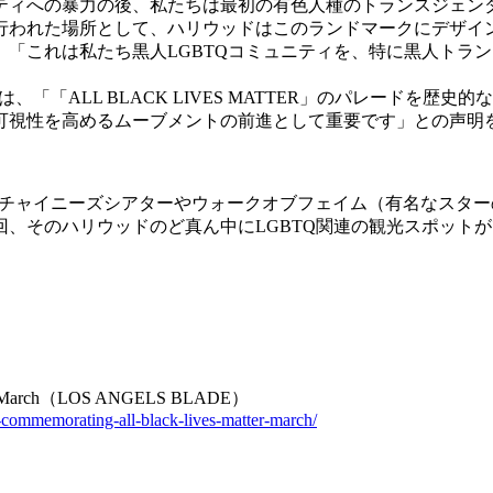
ィへの暴力の後、私たちは最初の有色人種のトランスジェンダ
行われた場所として、ハリウッドはこのランドマークにデザイ
「これは私たち黒人LGBTQコミュニティを、特に黒人トラ
「ALL BLACK LIVES MATTER」のパレードを歴
可視性を高めるムーブメントの前進として重要です」との声明
チャイニーズシアターやウォークオブフェイム（有名なスター
、そのハリウッドのど真ん中にLGBTQ関連の観光スポット
Matter March（LOS ANGELS BLADE）
-commemorating-all-black-lives-matter-march/