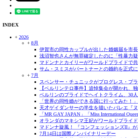
INDEX
+
2026
+
8月
伊賀市の同性カップルが出した婚姻届を市長
浅沼智也さんが無罪確定したのに「性暴力疑
マドンナとカイリーがワールドプライドで共
サム・スミスがパートナーとの婚約を正式に
+
7月
スペンサー・チュニックがプログレス・プラ
【ベルリンテロ事件】追悼集会が開かれ、独
ベルリンのプライドでヘイトクライム、30
「世界の同性婚ができる国に行ってみた！」
天才ゲイダンサーの半生を描いたバレエ『ヌレ
「MR GAY JAPAN」「Miss International Qu
オランダのマキシマ王妃がワールドプライド
マドンナ旋風！ 『コンフェッションズII』
7月14日は国際ノンバイナリーデー