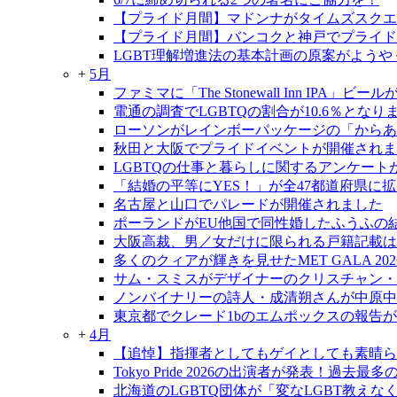
【プライド月間】マドンナがタイムズスクエ
【プライド月間】バンコクと神戸でプライド
LGBT理解増進法の基本計画の原案がようや
+
5月
ファミマに「The Stonewall Inn IPA」ビ
電通の調査でLGBTQの割合が10.6％となり
ローソンがレインボーパッケージの「からあ
秋田と大阪でプライドイベントが開催されま
LGBTQの仕事と暮らしに関するアンケート
「結婚の平等にYES！」が全47都道府県に
名古屋と山口でパレードが開催されました
ポーランドがEU他国で同性婚したふうふの
大阪高裁、男／女だけに限られる戸籍記載は
多くのクィアが輝きを見せたMET GALA 202
サム・スミスがデザイナーのクリスチャン・
ノンバイナリーの詩人・成清朔さんが中原中
東京都でクレード1bのエムポックスの報告
+
4月
【追悼】指揮者としてもゲイとしても素晴ら
Tokyo Pride 2026の出演者が発表！過去
北海道のLGBTQ団体が「変なLGBT教え