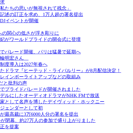
求
私たちの思いが無視されて残念」
記述の訂正を求め、1万人超の署名提出
DJイベントが開催
ーへの関心の低さが浮き彫りに
妃がワールドプライドの開会式に登壇
でパレード開催、パリは猛暑で延期へ
美輪明宏さん
度導入は2027年春へ
たドラマ『ヒーテッド・ライバルリー』が8月配信決定！
レインボーライトアップなどの取組み
だと批判の声
でプライドパレードが開催されました
ルにしたオーディオドラマがNHK FMで放送
画家として名声を博したデイヴィッド・ホックニー
ジェンダーとして初
最高裁に3万6000人分の署名を提出
スティバルが閉幕、約27万人の参加で盛り上がりました
正を提案