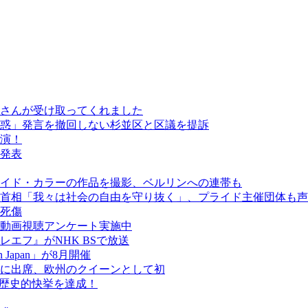
さんが受け取ってくれました
惑」発言を撤回しない杉並区と区議を提訴
演！
発表
イド・カラーの作品を撮影、ベルリンへの連帯も
首相「我々は社会の自由を守り抜く」、プライド主催団体も声
人死傷
動画視聴アンケート実施中
エフ』がNHK BSで放送
een Japan」が8月開催
に出席、欧州のクイーンとして初
が歴史的快挙を達成！