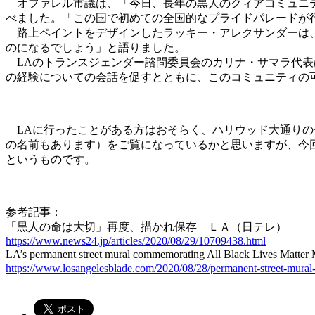
オファレル市議は、「今日、長年の黒人のクィアコミュニテ
べました。「この国で初めての全国的なプライドパレードが
路上ペイントをデザインしたラッキー・アレクサンダーは、
のになるでしょう」と語りました。
LAのトランスジェンダー諮問委員会のカリナ・サマラ代表は、「
の経験についての会話を促すとともに、このコミュニティの
LAに行ったことがある方はおそらく、ハリウッド大通りの
の名前もあります）をご覧になっているかと思いますが、今回
というものです。
参考記事：
「黒人の命は大切」再度、描かれ保存 ＬＡ（日テレ）
https://www.news24.jp/articles/2020/08/29/10709438.html
LA’s permanent street mural commemorating All Black Lives 
https://www.losangelesblade.com/2020/08/28/permanent-street-mural