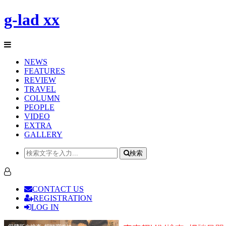
g-lad xx
NEWS
FEATURES
REVIEW
TRAVEL
COLUMN
PEOPLE
VIDEO
EXTRA
GALLERY
検索
CONTACT US
REGISTRATION
LOG IN