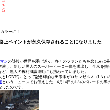
ーカラーに！
ER」の路上ペイントが永久保存されることになりました
マン
の訃報が世界を駆け巡り、多くのファンたちを悲しみに暮
主演し、新しい黒人のスーパーヒーロー像を現出し、全米を熱
など、黒人の権利擁護運動にも携わっていました。
とLGBTQにとって記念碑的な出来事がロサンゼルス（LA）
催
というニュースでお伝えした、6月14日のLAのパレードの際のハリウ
なったのです。