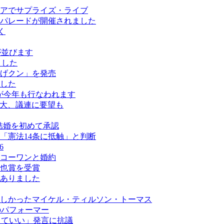
アでサプライズ・ライブ
パレードが開催されました
く
ールが並びます
ました
げクン」を発売
した
が今年も行なわれます
拡大、議連に要望も
結婚を初めて承認
「憲法14条に抵触」と判断
6
コーワンと婚約
也賞を受賞
がありました
しかったマイケル・ティルソン・トーマス
最多のパフォーマー
なくていい」発言に抗議