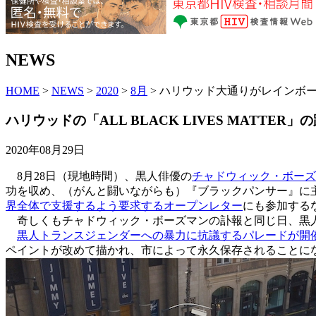
NEWS
HOME
>
NEWS
>
2020
>
8月
> ハリウッド大通りがレインボ
ハリウッドの「ALL BLACK LIVES MATT
2020年08月29日
8月28日（現地時間）、黒人俳優の
チャドウィック・ボーズ
功を収め、（がんと闘いながらも）『ブラックパンサー』に
界全体で支援するよう要求するオープンレター
にも参加する
奇しくもチャドウィック・ボーズマンの訃報と同じ日、黒人
黒人トランスジェンダーへの暴力に抗議するパレードが開
ペイントが改めて描かれ、市によって永久保存されることに