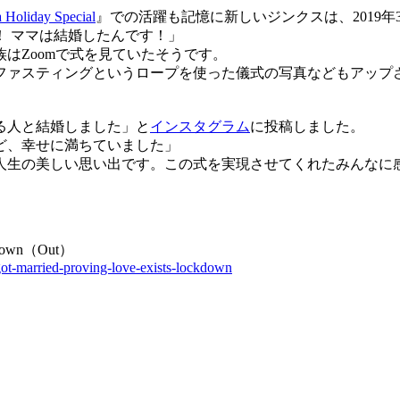
 Holiday Special
』での活躍も記憶に新しいジンクスは、2019年
！ ママは結婚したんです！」
はZoomで式を見ていたそうです。
ァスティングというロープを使った儀式の写真などもアップ
る人と結婚しました」と
インスタグラム
に投稿しました。
ど、幸せに満ちていました」
人生の美しい思い出です。この式を実現させてくれたみんなに
ockdown（Out）
t-married-proving-love-exists-lockdown