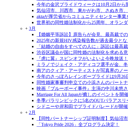
今年の金沢プライドウィークは10月2日から
気仙沼市、川西市、東かがわ市、さぬき市、
aktaが厚労省からコミュニティセンター事
世界初の同性婚法制化から25周年、オラン
+
3月
【婚姻平等訴訟】原告らが会見、最高裁での
2025年の新規HIV感染報告数が過去最少と
「結婚の自由をすべての人に」訴訟は最高裁大
渋谷区議会が国に同性婚の法制化を求める意
『虎に翼』スピンオフがいよいよ今晩放送！
ミラノでジェイク・アディコフ選手が金、冬
南アのクィア・アーティストが写真界のノー
今年のさっぽろレインボープライドは9月26日
同性婚家事審判申立ての小浜さんのパートナ
映画『ブルーボーイ事件』主演の中川未悠さ
Marriage For All Japanが癒しのイベントを開
冬季パラリンピックに5名のOUTパラアスリ
シドニーや岸和田でプライドパレードが開催
+
2月
【同性パートナーシップ証明制度】気仙沼市
「Tokyo Pride 2026」全プログラム決定！