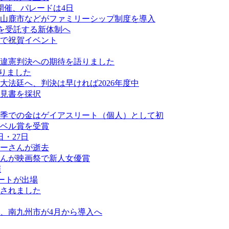
開催、パレードは4日
山鹿市などがファミリーシップ制度を導入
業を受託する新体制へ
ダで祝賀イベント
違憲判決への期待を語りました
なりました
法廷へ、判決は早ければ2026年度中
見書を採択
季での金はゲイアスリート（個人）として初
ベル賞を受賞
・27日
ーさんが逝去
んが映画祭で新人女優賞
催
ートが出場
されました
、南九州市が4月から導入へ