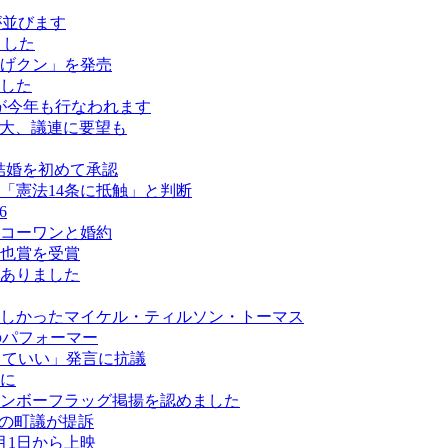
ールが並びます
ました
げクン」を発売
した
が今年も行なわれます
拡大、議連に要望も
結婚を初めて承認
「憲法14条に抵触」と判断
6
コーワンと婚約
也賞を受賞
がありました
しかったマイケル・ティルソン・トーマス
最多のパフォーマー
なくていい」発言に抗議
に
ンボーフラッグ掲揚を認めました
ーの町議が提訴
月1日から上映