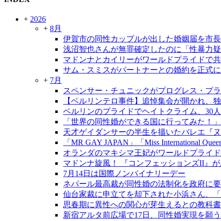
+
2026
+
8月
伊賀市の同性カップルが出した婚姻届を市長
浅沼智也さんが無罪確定したのに「性暴力疑
マドンナとカイリーがワールドプライドで共
サム・スミスがパートナーとの婚約を正式に
+
7月
スペンサー・チュニックがプログレス・プラ
【ベルリンテロ事件】追悼集会が開かれ、独
ベルリンのプライドでヘイトクライム、30
「世界の同性婚ができる国に行ってみた！」
天才ゲイダンサーの半生を描いたバレエ『ヌレ
「MR GAY JAPAN」「Miss International Qu
オランダのマキシマ王妃がワールドプライド
マドンナ旋風！ 『コンフェッションズII』
7月14日は国際ノンバイナリーデー
ネパール最高裁が同性婚の法制化を政府に要
仙台家裁に申立てを却下された小浜さん、「
思春期に異性への関心が芽生えるとの教科書
新宿アルタ前広場で17日、同性婚実現を願う