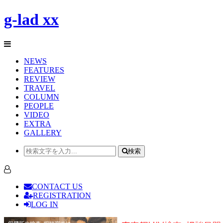
g-lad xx
NEWS
FEATURES
REVIEW
TRAVEL
COLUMN
PEOPLE
VIDEO
EXTRA
GALLERY
検索
CONTACT US
REGISTRATION
LOG IN