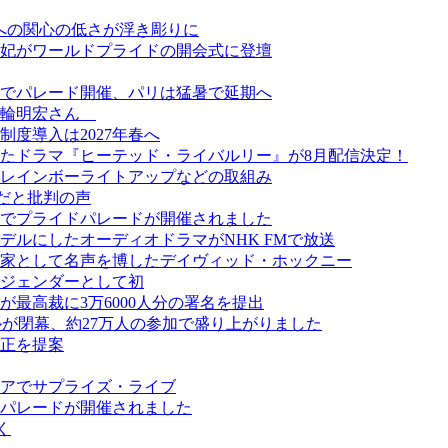
ーへの関心の低さが浮き彫りに
妃がワールドプライドの開会式に登壇
でパレード開催、パリは猛暑で延期へ
美輪明宏さん
度導入は2027年春へ
たドラマ『ヒーテッド・ライバルリー』が8月配信決定！
レインボーライトアップなどの取組み
だと批判の声
でプライドパレードが開催されました
ルにしたオーディオドラマがNHK FMで放送
画家として名声を博したデイヴィッド・ホックニー
ジェンダーとして初
最高裁に3万6000人分の署名を提出
スティバルが閉幕、約27万人の参加で盛り上がりました
正を提案
アでサプライズ・ライブ
パレードが開催されました
く