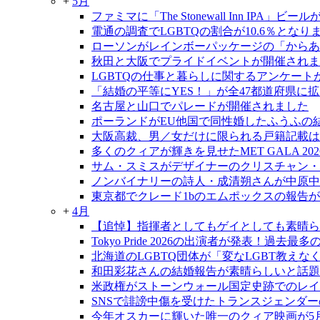
+
5月
ファミマに「The Stonewall Inn IPA」ビ
電通の調査でLGBTQの割合が10.6％となり
ローソンがレインボーパッケージの「からあ
秋田と大阪でプライドイベントが開催されま
LGBTQの仕事と暮らしに関するアンケート
「結婚の平等にYES！」が全47都道府県に
名古屋と山口でパレードが開催されました
ポーランドがEU他国で同性婚したふうふの
大阪高裁、男／女だけに限られる戸籍記載は
多くのクィアが輝きを見せたMET GALA 202
サム・スミスがデザイナーのクリスチャン・
ノンバイナリーの詩人・成清朔さんが中原中
東京都でクレード1bのエムポックスの報告
+
4月
【追悼】指揮者としてもゲイとしても素晴ら
Tokyo Pride 2026の出演者が発表！過去
北海道のLGBTQ団体が「変なLGBT教え
和田彩花さんの結婚報告が素晴らしいと話題
米政権がストーンウォール国定史跡でのレイ
SNSで誹謗中傷を受けたトランスジェンダ
今年オスカーに輝いた唯一のクィア映画が5