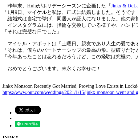
昨年末、Huluがホリデーシーズンに企画した『
Jinkx & DeLa
「1月9日、マイケルと私は、正式に結婚しました。そうです
結婚式は自宅で挙げ、同居人が証人になりました。他の家族
インスタグラムには、指輪を交換している様子や、ハンドフ
「それは完璧な日でした」
マイケル・アボットは「土曜日、親友であり人生の愛であ
「それは、僕らのパートナーシップの最高の形。型破りだけ
「今年あったことは忘れるだろうけど、この経験は究極の、
おめでとうございます。末永くお幸せに！
Jinkx Monsoon Recently Got Married, Proving Love Exists in L
https://www.out.com/weddings/2021/1/15/jinkx-monsoon-went-and-go
INDEX