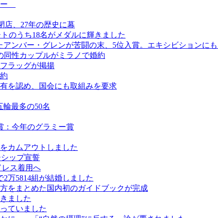
ュー
日閉店、27年の歴史に幕
ートのうち18名がメダルに輝きました
けたアンバー・グレンが苦闘の末、5位入賞。エキシビションに
の同性カップルがミラノで婚約
フラッグが掲揚
約
有を認め、国会にも取組みを要求
五輪最多の50名
賞：今年のグラミー賞
をカムアウトしました
ーシップ宣誓
ドレス着用へ
2万5814組が結婚しました
方をまとめた国内初のガイドブックが完成
きました
っていました