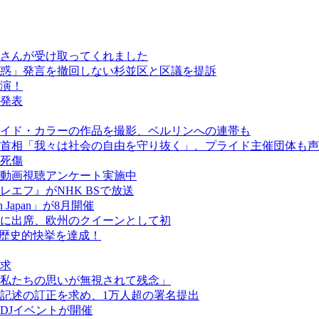
さんが受け取ってくれました
惑」発言を撤回しない杉並区と区議を提訴
演！
発表
イド・カラーの作品を撮影、ベルリンへの連帯も
首相「我々は社会の自由を守り抜く」、プライド主催団体も声
人死傷
動画視聴アンケート実施中
エフ』がNHK BSで放送
een Japan」が8月開催
に出席、欧州のクイーンとして初
が歴史的快挙を達成！
求
私たちの思いが無視されて残念」
記述の訂正を求め、1万人超の署名提出
DJイベントが開催