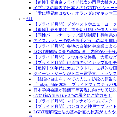
【追悼】元東京プライド代表の門戸大輔さん
イプソスの調査で日本人のLGBTQイシュ
「愛に境界線はない」オランダのマキシマ王
+
6月
【プライド月間】ブダペストやニューヨーク
【追悼】愛を掲げ、道を切り拓いた偉人・
【同性パートナーシップ証明制度】長崎県の制
アイスホッケーの男子選手どうしの恋を描い
【プライド月間】各地の自治体や企業による
LGBT理解増進法の基本計画、内容が不十分
【プライド月間】ソウルや淡路島、大垣など
【プライド月間】伊賀市のゲイカップルをモデ
【追悼】50年代にカムアウトし、世界的な
クイーン・ジーンがトニー賞受賞、トランス
「結婚の自由をすべての人に」訴訟の原告らが
「Tokyo Pride 2026」プライドフェ
日本学術会議が婚姻平等実現に向けた民法改
6/7に締め切られる2つの署名にご協力を！
【プライド月間】マドンナがタイムズスクエ
【プライド月間】バンコクと神戸でプライド
LGBT理解増進法の基本計画の原案がようや