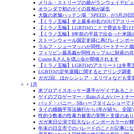
メリル・ストリープの娘がランウェイデビ
オランダで初のゲイの首相が誕生
大阪の老舗ハッテン場「SPEED」が3月29
【ミラノ五輪】史上最多49名のOUTアスリ
【ミラノ五輪】LGBTQのことで脅迫を受
【ミラノ五輪】8年前の平昌で出会った米国
ストーンウォール国定史跡に再びレインボー
ラルフ・シューマッハが同性パートナーと婚
フィリピン最高裁が同性カップルに財産の共
Course Kさんを偲ぶ会が開催されます
【ミラノ五輪】LGBTQのアスリートは冬季
LGBTQの定年退職に関するヒアリング調査
ガガ2冠、ほかシンシア・エリヴォなども受
+
1月
米プロアイスホッケー選手がゲイであること
ゲイのプロゲーマー・Raitoさんがパートナ
バッド・バニー、SBハーフタイムショーで
タイの婚姻平等法施行から1年が経ち、全国で
性的少数者の性暴力被害の実態と支援のあり
ガガ来日公演で巨大なレインボーカラーが輝
年末の日立市でのパレードのことが記事にな