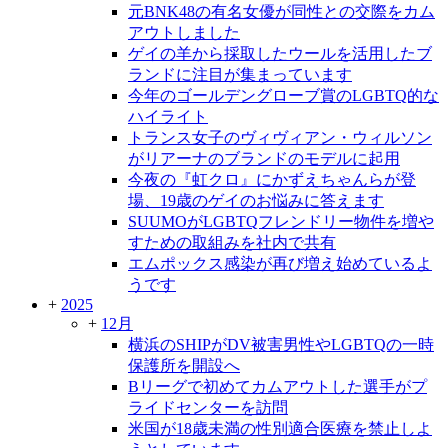
元BNK48の有名女優が同性との交際をカム
アウトしました
ゲイの羊から採取したウールを活用したブ
ランドに注目が集まっています
今年のゴールデングローブ賞のLGBTQ的な
ハイライト
トランス女子のヴィヴィアン・ウィルソン
がリアーナのブランドのモデルに起用
今夜の『虹クロ』にかずえちゃんらが登
場、19歳のゲイのお悩みに答えます
SUUMOがLGBTQフレンドリー物件を増や
すための取組みを社内で共有
エムポックス感染が再び増え始めているよ
うです
+
2025
+
12月
横浜のSHIPがDV被害男性やLGBTQの一時
保護所を開設へ
Bリーグで初めてカムアウトした選手がプ
ライドセンターを訪問
米国が18歳未満の性別適合医療を禁止しよ