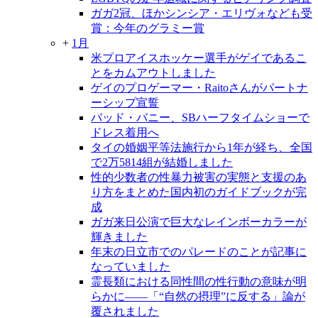
ガガ2冠、ほかシンシア・エリヴォなども受
賞：今年のグラミー賞
+
1月
米プロアイスホッケー選手がゲイであるこ
とをカムアウトしました
ゲイのプロゲーマー・Raitoさんがパートナ
ーシップ宣誓
バッド・バニー、SBハーフタイムショーで
ドレス着用へ
タイの婚姻平等法施行から1年が経ち、全国
で2万5814組が結婚しました
性的少数者の性暴力被害の実態と支援のあ
り方をまとめた国内初のガイドブックが完
成
ガガ来日公演で巨大なレインボーカラーが
輝きました
年末の日立市でのパレードのことが記事に
なっていました
霊長類における同性間の性行動の意味が明
らかに――「“自然の摂理”に反する」論が
覆されました