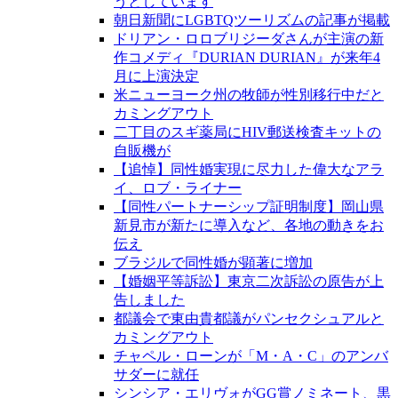
うとしています
朝日新聞にLGBTQツーリズムの記事が掲載
ドリアン・ロロブリジーダさんが主演の新
作コメディ『DURIAN DURIAN』が来年4
月に上演決定
米ニューヨーク州の牧師が性別移行中だと
カミングアウト
二丁目のスギ薬局にHIV郵送検査キットの
自販機が
【追悼】同性婚実現に尽力した偉大なアラ
イ、ロブ・ライナー
【同性パートナーシップ証明制度】岡山県
新見市が新たに導入など、各地の動きをお
伝え
ブラジルで同性婚が顕著に増加
【婚姻平等訴訟】東京二次訴訟の原告が上
告しました
都議会で東由貴都議がパンセクシュアルと
カミングアウト
チャペル・ローンが「M・A・C」のアンバ
サダーに就任
シンシア・エリヴォがGG賞ノミネート、黒