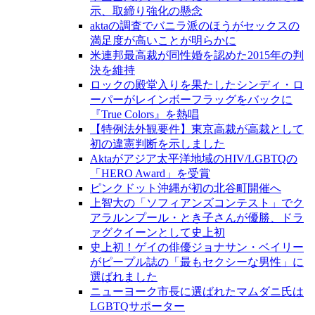
示、取締り強化の懸念
aktaの調査でバニラ派のほうがセックスの
満足度が高いことが明らかに
米連邦最高裁が同性婚を認めた2015年の判
決を維持
ロックの殿堂入りを果たしたシンディ・ロ
ーパーがレインボーフラッグをバックに
『True Colors』を熱唱
【特例法外観要件】東京高裁が高裁として
初の違憲判断を示しました
Aktaがアジア太平洋地域のHIV/LGBTQの
「HERO Award」を受賞
ピンクドット沖縄が初の北谷町開催へ
上智大の「ソフィアンズコンテスト」でク
アラルンプール・とき子さんが優勝、ドラ
ァグクイーンとして史上初
史上初！ゲイの俳優ジョナサン・ベイリー
がピープル誌の「最もセクシーな男性」に
選ばれました
ニューヨーク市長に選ばれたマムダニ氏は
LGBTQサポーター