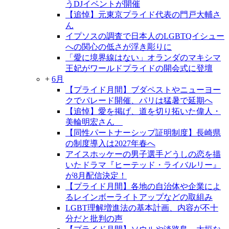
うDJイベントが開催
【追悼】元東京プライド代表の門戸大輔さ
ん
イプソスの調査で日本人のLGBTQイシュー
への関心の低さが浮き彫りに
「愛に境界線はない」オランダのマキシマ
王妃がワールドプライドの開会式に登壇
+
6月
【プライド月間】ブダペストやニューヨー
クでパレード開催、パリは猛暑で延期へ
【追悼】愛を掲げ、道を切り拓いた偉人・
美輪明宏さん
【同性パートナーシップ証明制度】長崎県
の制度導入は2027年春へ
アイスホッケーの男子選手どうしの恋を描
いたドラマ『ヒーテッド・ライバルリー』
が8月配信決定！
【プライド月間】各地の自治体や企業によ
るレインボーライトアップなどの取組み
LGBT理解増進法の基本計画、内容が不十
分だと批判の声