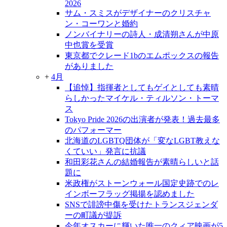
2026
サム・スミスがデザイナーのクリスチャ
ン・コーワンと婚約
ノンバイナリーの詩人・成清朔さんが中原
中也賞を受賞
東京都でクレード1bのエムポックスの報告
がありました
+
4月
【追悼】指揮者としてもゲイとしても素晴
らしかったマイケル・ティルソン・トーマ
ス
Tokyo Pride 2026の出演者が発表！過去最多
のパフォーマー
北海道のLGBTQ団体が「変なLGBT教えな
くていい」発言に抗議
和田彩花さんの結婚報告が素晴らしいと話
題に
米政権がストーンウォール国定史跡でのレ
インボーフラッグ掲揚を認めました
SNSで誹謗中傷を受けたトランスジェンダ
ーの町議が提訴
今年オスカーに輝いた唯一のクィア映画が5