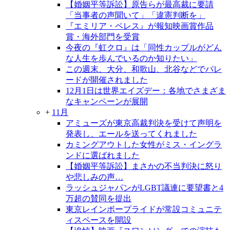
【婚姻平等訴訟】原告らが最高裁に要請
「当事者の声聞いて」「違憲判断を」
『エミリア・ペレス』が報知映画賞作品
賞・海外部門を受賞
今夜の『虹クロ』は「同性カップルがどん
な人生を歩んでいるのか知りたい」
この週末、大分、和歌山、北谷などでパレ
ードが開催されました
12月1日は世界エイズデー：各地でさまざま
なキャンペーンが展開
+
11月
アミューズが東京高裁判決を受けて声明を
発表し、エールを送ってくれました
カミングアウトした女性がミス・イングラ
ンドに選ばれました
【婚姻平等訴訟】まさかの不当判決に怒り
や悲しみの声…
ラッシュジャパンがLGBT議連に要望書と4
万超の賛同を提出
東京レインボープライドが常設コミュニテ
ィスペースを開設