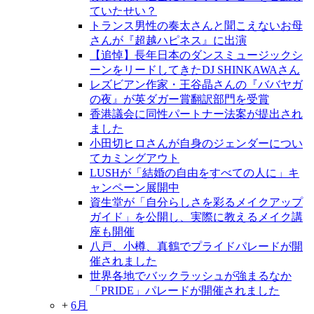
ていたせい？
トランス男性の奏太さんと聞こえないお母
さんが『超越ハピネス』に出演
【追悼】長年日本のダンスミュージックシ
ーンをリードしてきたDJ SHINKAWAさん
レズビアン作家・王谷晶さんの『ババヤガ
の夜』が英ダガー賞翻訳部門を受賞
香港議会に同性パートナー法案が提出され
ました
小田切ヒロさんが自身のジェンダーについ
てカミングアウト
LUSHが「結婚の自由をすべての人に」キ
ャンペーン展開中
資生堂が「自分らしさを彩るメイクアップ
ガイド」を公開し、実際に教えるメイク講
座も開催
八戸、小樽、真鶴でプライドパレードが開
催されました
世界各地でバックラッシュが強まるなか
「PRIDE」パレードが開催されました
+
6月