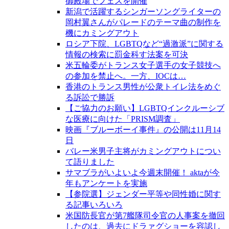
御殿場でフェスを開催
新潟で活躍するシンガーソングライターの
岡村翼さんがパレードのテーマ曲の制作を
機にカミングアウト
ロシア下院、LGBTQなど“過激派”に関する
情報の検索に罰金科す法案を可決
米五輪委がトランス女子選手の女子競技へ
の参加を禁止へ。一方、IOCは…
香港のトランス男性が公衆トイレ法をめぐ
る訴訟で勝訴
【ご協力のお願い】LGBTQインクルーシブ
な医療に向けた「PRISM調査」
映画『ブルーボーイ事件』の公開は11月14
日
バレー米男子主将がカミングアウトについ
て語りました
サマブラがいよいよ今週末開催！ aktaが今
年もアンケートを実施
【参院選】ジェンダー平等や同性婚に関す
る記事いろいろ
米国防長官が第7艦隊司令官の人事案を撤回
したのは、過去にドラァグショーを容認し