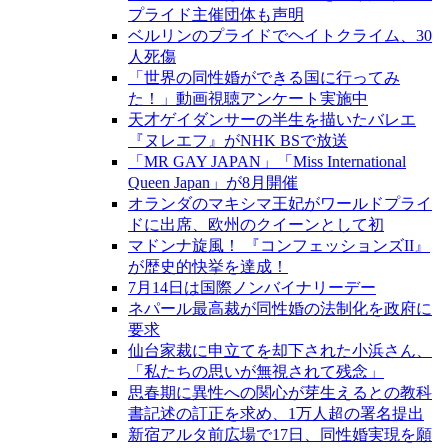
プライド主催団体も声明
ベルリンのプライドでヘイトクライム、30
人死傷
「世界の同性婚ができる国に行ってみ
た！」動画視聴アンケート実施中
天才ゲイダンサーの半生を描いたバレエ
『ヌレエフ』がNHK BSで放送
「MR GAY JAPAN」「Miss International
Queen Japan」が8月開催
オランダのマキシマ王妃がワールドプライ
ドに出席、欧州のクイーンとして初
マドンナ旋風！ 『コンフェッションズII』
が歴史的快挙を達成！
7月14日は国際ノンバイナリーデー
ネパール最高裁が同性婚の法制化を政府に
要求
仙台家裁に申立てを却下された小浜さん、
「私たちの思いが無視されて残念」
思春期に異性への関心が芽生えるとの教科
書記述の訂正を求め、1万人超の署名提出
新宿アルタ前広場で17日、同性婚実現を願