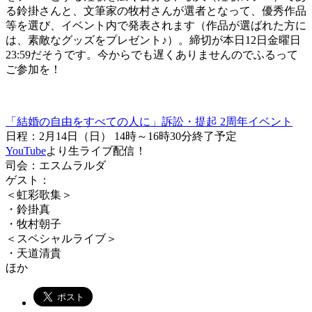
る鈴掛さんと、文筆家の牧村さんが選者となって、優秀作品
等を選び、イベント内で発表されます（作品が選ばれた方に
は、素敵なグッズをプレゼント♪）。締切が本日12日金曜日
23:59だそうです。今からでも遅くありませんのでふるって
ご参加を！
「結婚の自由をすべての人に」訴訟・提起 2周年イベント
日程：2月14日（日） 14時～16時30分終了予定
YouTube
より生ライブ配信！
司会：エスムラルダ
ゲスト：
＜虹彩歌集＞
・鈴掛真
・牧村朝子
＜スペシャルライブ＞
・天道清貴
ほか