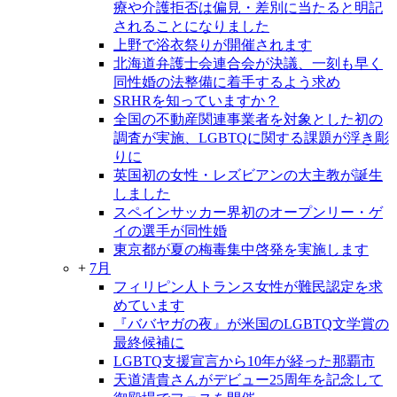
療や介護拒否は偏見・差別に当たると明記
されることになりました
上野で浴衣祭りが開催されます
北海道弁護士会連合会が決議、一刻も早く
同性婚の法整備に着手するよう求め
SRHRを知っていますか？
全国の不動産関連事業者を対象とした初の
調査が実施、LGBTQに関する課題が浮き彫
りに
英国初の女性・レズビアンの大主教が誕生
しました
スペインサッカー界初のオープンリー・ゲ
イの選手が同性婚
東京都が夏の梅毒集中啓発を実施します
+
7月
フィリピン人トランス女性が難民認定を求
めています
『ババヤガの夜』が米国のLGBTQ文学賞の
最終候補に
LGBTQ支援宣言から10年が経った那覇市
天道清貴さんがデビュー25周年を記念して