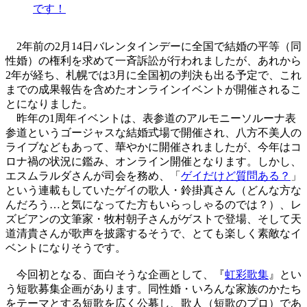
です！
2年前の2月14日バレンタインデーに全国で結婚の平等（同
性婚）の権利を求めて一斉訴訟が行われましたが、あれから
2年が経ち、札幌では3月に全国初の判決も出る予定で、これ
までの成果報告を含めたオンラインイベントが開催されるこ
とになりました。
昨年の1周年イベントは、表参道のアルモニーソルーナ表
参道というゴージャスな結婚式場で開催され、八方不美人の
ライブなどもあって、華やかに開催されましたが、今年はコ
ロナ禍の状況に鑑み、オンライン開催となります。しかし、
エスムラルダさんが司会を務め、「
ゲイだけど質問ある？
」
という連載もしていたゲイの歌人・鈴掛真さん（どんな方な
んだろう…と気になってた方もいらっしゃるのでは？）、レ
ズビアンの文筆家・牧村朝子さんがゲストで登場、そして天
道清貴さんが歌声を披露するそうで、とても楽しく素敵なイ
ベントになりそうです。
今回初となる、面白そうな企画として、『
虹彩歌集
』とい
う短歌募集企画があります。同性婚・いろんな家族のかたち
をテーマとする短歌を広く公募し、歌人（短歌のプロ）であ