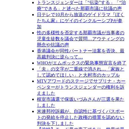
トランスジェンダーは「“伝染”する」「“治
療”できる」と述べた那覇市議に抗議の声
日テレで10月から放送のゲイドラマ『ぼく
たちん家』にゲイのインクルーシブPが参
加
性の多様性を否定する那覇市議が当事者の
児童生徒数を議会で質問…アウティングの
懸念や抗議の声
香港議会が同性パートナー法案を否決、最
高裁判決に逆らって…
WHOがエムポックスの緊急事態宣言を終了
「夫」の文字が二重線で消され…「家族と
して認めてほしい」と大村市のカップル
MTVアワードのステージでサブリナ・カー
ペンターがトランスジェンダーの権利を訴
えました
根室市議選で保坂いづみさんが三選を果た
しました
米連邦控訴裁が、自認性に基づくパスポー
トの発給を停止した政権の措置を認めない
判決を下しました