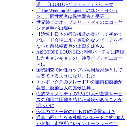
送、「LGBTQ+とメディア」がテーマ
「The Wedding Banquet」のユン・ヨジョ
ン、「同性愛者は異性愛者と平等」
世界陸上にオープンリー・ゲイのニコ・ヤ
ング選手が出場中
【追悼】日本の行政機関の長として初めて
パレード会場に来て感動的なスピーチを行
なった前札幌市長の上田文雄さん
AiSOTOPE LOUNGEの周年パーティに降臨
したキョンキョンの「神ライブ」がニュー
スに
国勢調査で同性カップルも同居家族として
回答できるようになりました
エムポックスのクレード1bの国内初感染が
報告、感染拡大の兆候は無し
性的マイノリティの3人に1人が医療サービ
スの利用に困難を感じた経験があることが
明らかに
今年のエミー賞のLGBTQの受賞者は？
通算25回目となる札幌のパレードに約900人
が参加、市役所にレインボーフラッグも