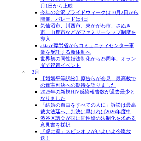
月1日から上映
今年の金沢プライドウィークは10月2日から
開催、パレードは4日
気仙沼市、川西市、東かがわ市、さぬき
市、山鹿市などがファミリーシップ制度を
導入
aktaが厚労省からコミュニティセンター事
業を受託する新体制へ
世界初の同性婚法制化から25周年、オラン
ダで祝賀イベント
+
3月
【婚姻平等訴訟】原告らが会見、最高裁で
の違憲判決への期待を語りました
2025年の新規HIV感染報告数が過去最少と
なりました
「結婚の自由をすべての人に」訴訟は最高
裁大法廷へ、判決は早ければ2026年度中
渋谷区議会が国に同性婚の法制化を求める
意見書を採択
『虎に翼』スピンオフがいよいよ今晩放
送！