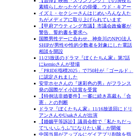
【追悼】映画『スワンソング』での演技も
素晴らしかったゲイの俳優、ウド・キアー
イズミ・セクシーさんはじめいろんな人た
ちがメディアに取り上げられています
【甲府アウティング市議】市議会政倫審が
警告、誓約書を要求へ
国際男性デーに合わせ、神奈川のNPO法人
SHIPが男性や性的少数者を対象にした電話
相談を開設
11/23放送のドラマ『ぼくたちん家』第7話
にkemioさんが登場
「PRIDE指標2025」で750社が「ゴールド」
に認定されました
安堂ホセさんの『迷彩色の男』がフランス
発の国際ゲイ小説賞を受賞
【特例法非婚要件】一審に続き高裁も「合
憲」との判断
ドラマ『ぼくたちん家』11/16放送回にドリ
アンさんやUsakさんが出演
【婚姻平等訴訟】議員会館で「私たちだっ
て“いいふうふ”になりたい展」が開催
中国当局がアップルにゲイアプリ削除を指