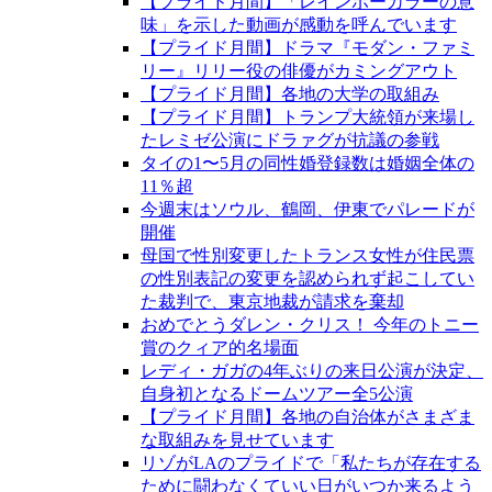
【プライド月間】「レインボーカラーの意
味」を示した動画が感動を呼んでいます
【プライド月間】ドラマ『モダン・ファミ
リー』リリー役の俳優がカミングアウト
【プライド月間】各地の大学の取組み
【プライド月間】トランプ大統領が来場し
たレミゼ公演にドラァグが抗議の参戦
タイの1〜5月の同性婚登録数は婚姻全体の
11％超
今週末はソウル、鶴岡、伊東でパレードが
開催
母国で性別変更したトランス女性が住民票
の性別表記の変更を認められず起こしてい
た裁判で、東京地裁が請求を棄却
おめでとうダレン・クリス！ 今年のトニー
賞のクィア的名場面
レディ・ガガの4年ぶりの来日公演が決定、
自身初となるドームツアー全5公演
【プライド月間】各地の自治体がさまざま
な取組みを見せています
リゾがLAのプライドで「私たちが存在する
ために闘わなくていい日がいつか来るよう