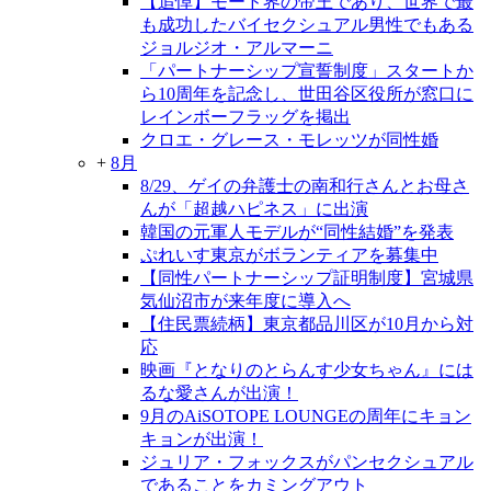
【追悼】モード界の帝王であり、世界で最
も成功したバイセクシュアル男性でもある
ジョルジオ・アルマーニ
「パートナーシップ宣誓制度」スタートか
ら10周年を記念し、世田谷区役所が窓口に
レインボーフラッグを掲出
クロエ・グレース・モレッツが同性婚
+
8月
8/29、ゲイの弁護士の南和行さんとお母さ
んが「超越ハピネス」に出演
韓国の元軍人モデルが“同性結婚”を発表
ぷれいす東京がボランティアを募集中
【同性パートナーシップ証明制度】宮城県
気仙沼市が来年度に導入へ
【住民票続柄】東京都品川区が10月から対
応
映画『となりのとらんす少女ちゃん』には
るな愛さんが出演！
9月のAiSOTOPE LOUNGEの周年にキョン
キョンが出演！
ジュリア・フォックスがパンセクシュアル
であることをカミングアウト