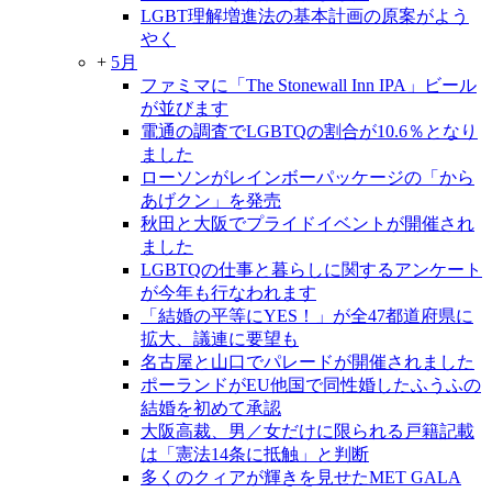
LGBT理解増進法の基本計画の原案がよう
やく
+
5月
ファミマに「The Stonewall Inn IPA」ビール
が並びます
電通の調査でLGBTQの割合が10.6％となり
ました
ローソンがレインボーパッケージの「から
あげクン」を発売
秋田と大阪でプライドイベントが開催され
ました
LGBTQの仕事と暮らしに関するアンケート
が今年も行なわれます
「結婚の平等にYES！」が全47都道府県に
拡大、議連に要望も
名古屋と山口でパレードが開催されました
ポーランドがEU他国で同性婚したふうふの
結婚を初めて承認
大阪高裁、男／女だけに限られる戸籍記載
は「憲法14条に抵触」と判断
多くのクィアが輝きを見せたMET GALA