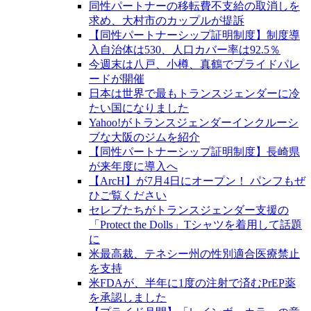
同性パートナーの移転費不支給の取消しを
求め、大村市のカップルが提訴
【同性パートナーシップ証明制度】制度導
入自治体は530、人口カバー率は92.5％
今週末は八戸、小樽、真鶴でプライドパレ
ードが開催
日本は世界で最もトランスジェンダーに冷
たい国になりました
Yahoo!がトランスジェンダーインクルーシ
ブな大阪のジムを紹介
【同性パートナーシップ証明制度】長崎県
が来年度に導入へ
【ArcH】が7月4日にオープン！ パンフもぜ
ひご覧ください
セレブたちがトランスジェンダー支援の
「Protect the Dolls」Tシャツを着用して話題
に
米最高裁、テネシー州の性別適合医療禁止
を支持
米FDAが、半年に1度の注射で済むPrEP薬
を承認しました