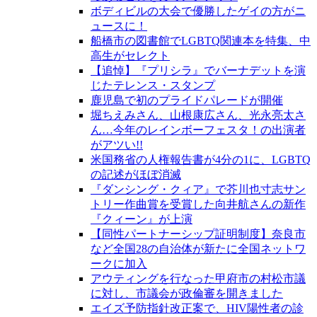
ボディビルの大会で優勝したゲイの方がニ
ュースに！
船橋市の図書館でLGBTQ関連本を特集、中
高生がセレクト
【追悼】『プリシラ』でバーナデットを演
じたテレンス・スタンプ
鹿児島で初のプライドパレードが開催
堀ちえみさん、山根康広さん、光永亮太さ
ん…今年のレインボーフェスタ！の出演者
がアツい!!
米国務省の人権報告書が4分の1に、LGBTQ
の記述がほぼ消滅
『ダンシング・クィア』で芥川也寸志サン
トリー作曲賞を受賞した向井航さんの新作
『クィーン』が上演
【同性パートナーシップ証明制度】奈良市
など全国28の自治体が新たに全国ネットワ
ークに加入
アウティングを行なった甲府市の村松市議
に対し、市議会が政倫審を開きました
エイズ予防指針改正案で、HIV陽性者の診