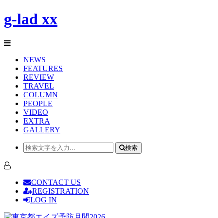
g-lad xx
NEWS
FEATURES
REVIEW
TRAVEL
COLUMN
PEOPLE
VIDEO
EXTRA
GALLERY
検索
CONTACT US
REGISTRATION
LOG IN