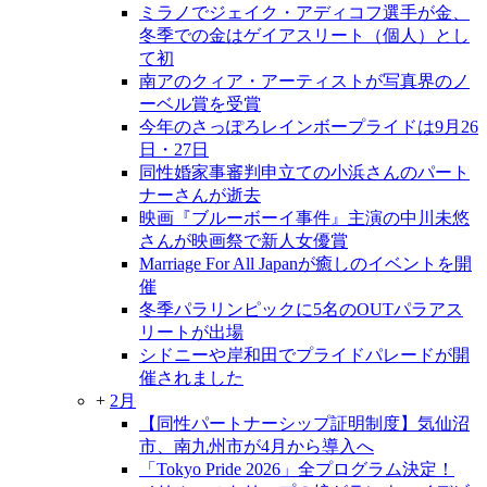
ミラノでジェイク・アディコフ選手が金、
冬季での金はゲイアスリート（個人）とし
て初
南アのクィア・アーティストが写真界のノ
ーベル賞を受賞
今年のさっぽろレインボープライドは9月26
日・27日
同性婚家事審判申立ての小浜さんのパート
ナーさんが逝去
映画『ブルーボーイ事件』主演の中川未悠
さんが映画祭で新人女優賞
Marriage For All Japanが癒しのイベントを開
催
冬季パラリンピックに5名のOUTパラアス
リートが出場
シドニーや岸和田でプライドパレードが開
催されました
+
2月
【同性パートナーシップ証明制度】気仙沼
市、南九州市が4月から導入へ
「Tokyo Pride 2026」全プログラム決定！