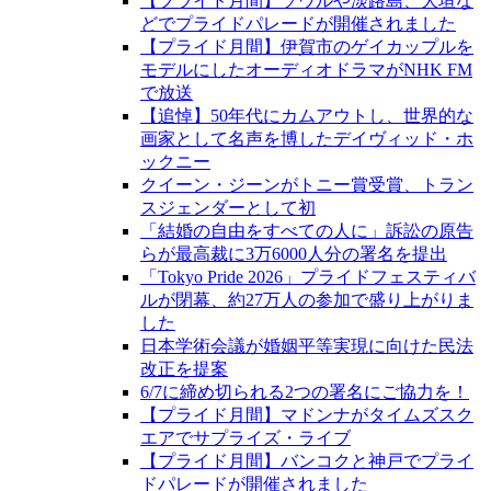
【プライド月間】ソウルや淡路島、大垣な
どでプライドパレードが開催されました
【プライド月間】伊賀市のゲイカップルを
モデルにしたオーディオドラマがNHK FM
で放送
【追悼】50年代にカムアウトし、世界的な
画家として名声を博したデイヴィッド・ホ
ックニー
クイーン・ジーンがトニー賞受賞、トラン
スジェンダーとして初
「結婚の自由をすべての人に」訴訟の原告
らが最高裁に3万6000人分の署名を提出
「Tokyo Pride 2026」プライドフェスティバ
ルが閉幕、約27万人の参加で盛り上がりま
した
日本学術会議が婚姻平等実現に向けた民法
改正を提案
6/7に締め切られる2つの署名にご協力を！
【プライド月間】マドンナがタイムズスク
エアでサプライズ・ライブ
【プライド月間】バンコクと神戸でプライ
ドパレードが開催されました