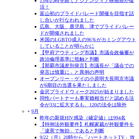
13年の時を経てアジアンクィア映画祭が復
活！
富山初のプライドパレード開催を目指す話
し合いが行なわれました
広島、大阪、鹿児島、津でプライドパレー
ドが開催されました
米国のLGBTQ成人の96％がカミングアウト
していることが明らかに
【甲府アウティング市議】市議会政倫審が
政治倫理基準に抵触と判断
【那覇市議差別発言】市議長が「議会での
発言は慎重に」と異例の声明
オープンリー・ゲイの小原明大長岡京市議
が6期目の当選を果たしました
金沢プライドウィーク2025が始まりました
同性パートナーも事実婚相当だと認める法
令が33に拡大するも、120の法令は除外
+
9月
昨年の新規HIV感染（確定値）は994名
【特例法外観要件】札幌家裁が外観要件を
「違憲で無効」であると判断
9/22（月）20時から「ハートネットTV」放