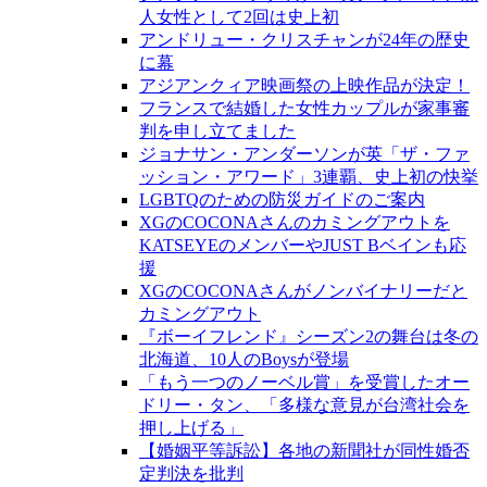
人女性として2回は史上初
アンドリュー・クリスチャンが24年の歴史
に幕
アジアンクィア映画祭の上映作品が決定！
フランスで結婚した女性カップルが家事審
判を申し立てました
ジョナサン・アンダーソンが英「ザ・ファ
ッション・アワード」3連覇、史上初の快挙
LGBTQのための防災ガイドのご案内
XGのCOCONAさんのカミングアウトを
KATSEYEのメンバーやJUST Bベインも応
援
XGのCOCONAさんがノンバイナリーだと
カミングアウト
『ボーイフレンド』シーズン2の舞台は冬の
北海道、10人のBoysが登場
「もう一つのノーベル賞」を受賞したオー
ドリー・タン、「多様な意見が台湾社会を
押し上げる」
【婚姻平等訴訟】各地の新聞社が同性婚否
定判決を批判