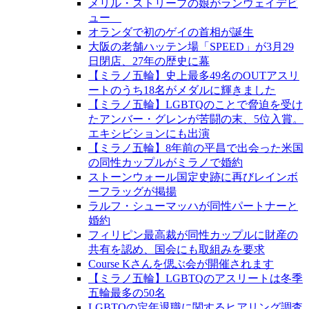
メリル・ストリープの娘がランウェイデビ
ュー
オランダで初のゲイの首相が誕生
大阪の老舗ハッテン場「SPEED」が3月29
日閉店、27年の歴史に幕
【ミラノ五輪】史上最多49名のOUTアスリ
ートのうち18名がメダルに輝きました
【ミラノ五輪】LGBTQのことで脅迫を受け
たアンバー・グレンが苦闘の末、5位入賞。
エキシビションにも出演
【ミラノ五輪】8年前の平昌で出会った米国
の同性カップルがミラノで婚約
ストーンウォール国定史跡に再びレインボ
ーフラッグが掲揚
ラルフ・シューマッハが同性パートナーと
婚約
フィリピン最高裁が同性カップルに財産の
共有を認め、国会にも取組みを要求
Course Kさんを偲ぶ会が開催されます
【ミラノ五輪】LGBTQのアスリートは冬季
五輪最多の50名
LGBTQの定年退職に関するヒアリング調査