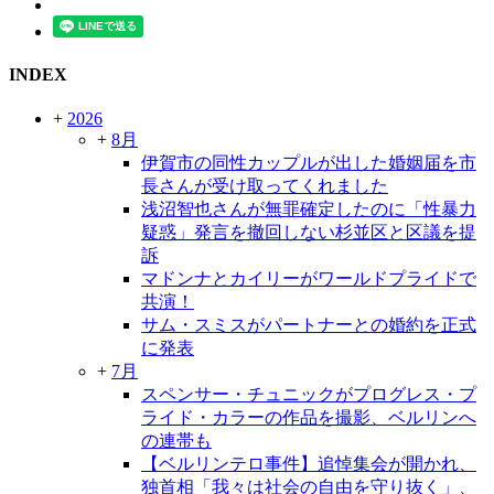
INDEX
+
2026
+
8月
伊賀市の同性カップルが出した婚姻届を市
長さんが受け取ってくれました
浅沼智也さんが無罪確定したのに「性暴力
疑惑」発言を撤回しない杉並区と区議を提
訴
マドンナとカイリーがワールドプライドで
共演！
サム・スミスがパートナーとの婚約を正式
に発表
+
7月
スペンサー・チュニックがプログレス・プ
ライド・カラーの作品を撮影、ベルリンへ
の連帯も
【ベルリンテロ事件】追悼集会が開かれ、
独首相「我々は社会の自由を守り抜く」、