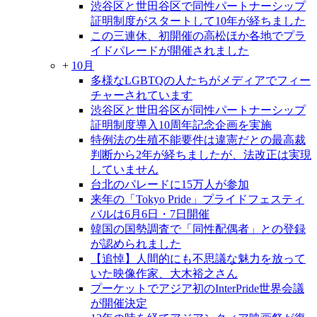
渋谷区と世田谷区で同性パートナーシップ
証明制度がスタートして10年が経ちました
この三連休、初開催の高松ほか各地でプラ
イドパレードが開催されました
+
10月
多様なLGBTQの人たちがメディアでフィー
チャーされています
渋谷区と世田谷区が同性パートナーシップ
証明制度導入10周年記念企画を実施
特例法の生殖不能要件は違憲だとの最高裁
判断から2年が経ちましたが、法改正は実現
していません
台北のパレードに15万人が参加
来年の「Tokyo Pride」プライドフェスティ
バルは6月6日・7日開催
韓国の国勢調査で「同性配偶者」との登録
が認められました
【追悼】人間的にも不思議な魅力を放って
いた映像作家、大木裕之さん
プーケットでアジア初のInterPride世界会議
が開催決定