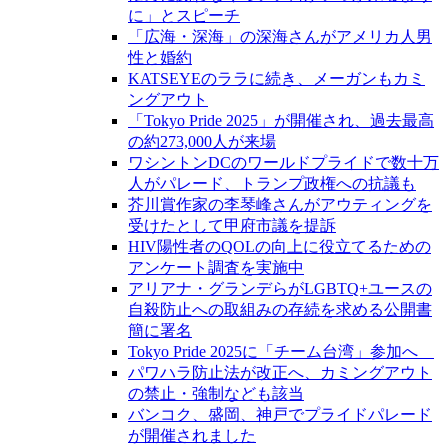
に」とスピーチ
「広海・深海」の深海さんがアメリカ人男
性と婚約
KATSEYEのララに続き、メーガンもカミ
ングアウト
「Tokyo Pride 2025」が開催され、過去最高
の約273,000人が来場
ワシントンDCのワールドプライドで数十万
人がパレード、トランプ政権への抗議も
芥川賞作家の李琴峰さんがアウティングを
受けたとして甲府市議を提訴
HIV陽性者のQOLの向上に役立てるための
アンケート調査を実施中
アリアナ・グランデらがLGBTQ+ユースの
自殺防止への取組みの存続を求める公開書
簡に署名
Tokyo Pride 2025に「チーム台湾」参加へ
パワハラ防止法が改正へ、カミングアウト
の禁止・強制なども該当
バンコク、盛岡、神戸でプライドパレード
が開催されました