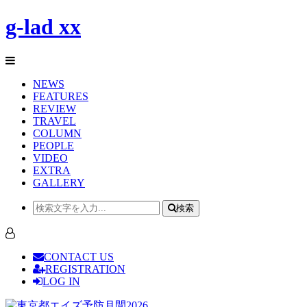
g-lad xx
NEWS
FEATURES
REVIEW
TRAVEL
COLUMN
PEOPLE
VIDEO
EXTRA
GALLERY
検索
CONTACT US
REGISTRATION
LOG IN