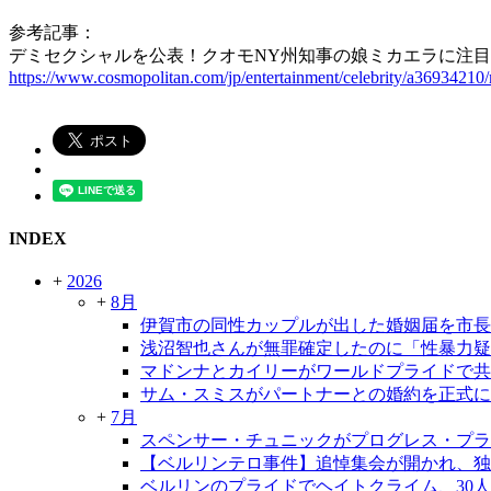
参考記事：
デミセクシャルを公表！クオモNY州知事の娘ミカエラに注
https://www.cosmopolitan.com/jp/entertainment/celebrity/a3693421
INDEX
+
2026
+
8月
伊賀市の同性カップルが出した婚姻届を市長
浅沼智也さんが無罪確定したのに「性暴力疑
マドンナとカイリーがワールドプライドで共
サム・スミスがパートナーとの婚約を正式に
+
7月
スペンサー・チュニックがプログレス・プラ
【ベルリンテロ事件】追悼集会が開かれ、独
ベルリンのプライドでヘイトクライム、30