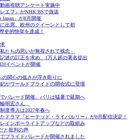
動画視聴アンケート実施中
エフ』がNHK BSで放送
een Japan」が8月開催
に出席、欧州のクイーンとして初
が歴史的快挙を達成！
求
私たちの思いが無視されて残念」
記述の訂正を求め、1万人超の署名提出
DJイベントが開催
ーへの関心の低さが浮き彫りに
妃がワールドプライドの開会式に登壇
でパレード開催、パリは猛暑で延期へ
美輪明宏さん
度導入は2027年春へ
たドラマ『ヒーテッド・ライバルリー』が8月配信決定！
レインボーライトアップなどの取組み
だと批判の声
でプライドパレードが開催されました