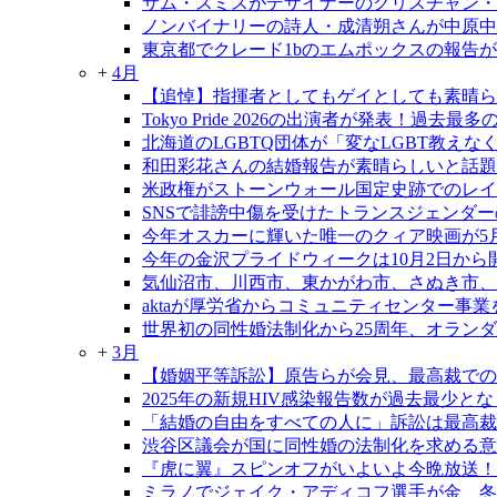
サム・スミスがデザイナーのクリスチャン・
ノンバイナリーの詩人・成清朔さんが中原中
東京都でクレード1bのエムポックスの報告
+
4月
【追悼】指揮者としてもゲイとしても素晴ら
Tokyo Pride 2026の出演者が発表！過去
北海道のLGBTQ団体が「変なLGBT教え
和田彩花さんの結婚報告が素晴らしいと話題
米政権がストーンウォール国定史跡でのレイ
SNSで誹謗中傷を受けたトランスジェンダ
今年オスカーに輝いた唯一のクィア映画が5
今年の金沢プライドウィークは10月2日から
気仙沼市、川西市、東かがわ市、さぬき市、
aktaが厚労省からコミュニティセンター事
世界初の同性婚法制化から25周年、オラン
+
3月
【婚姻平等訴訟】原告らが会見、最高裁での
2025年の新規HIV感染報告数が過去最少と
「結婚の自由をすべての人に」訴訟は最高裁大
渋谷区議会が国に同性婚の法制化を求める意
『虎に翼』スピンオフがいよいよ今晩放送！
ミラノでジェイク・アディコフ選手が金、冬