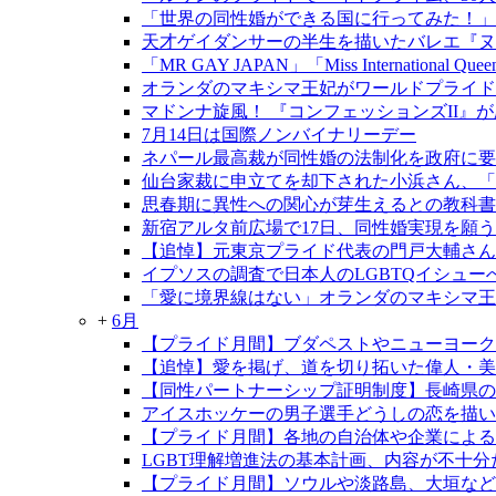
「世界の同性婚ができる国に行ってみた！」
天才ゲイダンサーの半生を描いたバレエ『ヌレ
「MR GAY JAPAN」「Miss International Qu
オランダのマキシマ王妃がワールドプライド
マドンナ旋風！ 『コンフェッションズII』
7月14日は国際ノンバイナリーデー
ネパール最高裁が同性婚の法制化を政府に要
仙台家裁に申立てを却下された小浜さん、「
思春期に異性への関心が芽生えるとの教科書
新宿アルタ前広場で17日、同性婚実現を願う
【追悼】元東京プライド代表の門戸大輔さん
イプソスの調査で日本人のLGBTQイシュ
「愛に境界線はない」オランダのマキシマ王
+
6月
【プライド月間】ブダペストやニューヨーク
【追悼】愛を掲げ、道を切り拓いた偉人・
【同性パートナーシップ証明制度】長崎県の制
アイスホッケーの男子選手どうしの恋を描い
【プライド月間】各地の自治体や企業による
LGBT理解増進法の基本計画、内容が不十分
【プライド月間】ソウルや淡路島、大垣など