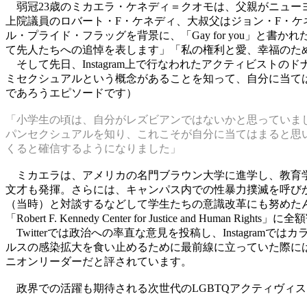
弱冠23歳のミカエラ・ケネディ＝クオモは、父親がニュー
上院議員のロバート・F・ケネディ、大叔父はジョン・F・ケ
ル・プライド・フラッグを背景に、「Gay for you」と書
て先人たちへの追悼を表します」「私の権利と愛、幸福の
そして先日、Instagram上で行なわれたアクティビス
ミセクシュアルという概念があることを知って、自分に当て
であろうエピソードです）
「小学生の頃は、自分がレズビアンではないかと思っていま
パンセクシュアルを知り、これこそが自分に当てはまると思
くると確信するようになりました」
ミカエラは、アメリカの名門ブラウン大学に進学し、教育学と人間発
文才も発揮。さらには、キャンパス内での性暴力撲滅を呼びかける「
（当時）と対談するなどして学生たちの意識改革にも努めたん
「Robert F. Kennedy Center for Justice and Human R
Twitterでは政治への率直な意見を投稿し、Instagr
ルスの感染拡大を食い止めるために最前線に立っていた際には
ニオンリーダーだと評されています。
政界での活躍も期待される次世代のLGBTQアクティヴィ