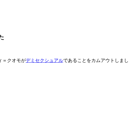
た
ィ＝クオモが
デミセクシュアル
であることをカムアウトしまし