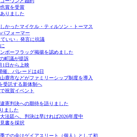
コーワンと婚約
也賞を受賞
がありました
しかったマイケル・ティルソン・トーマス
最多のパフォーマー
なくていい」発言に抗議
に
ンボーフラッグ掲揚を認めました
ーの町議が提訴
月1日から上映
開催、パレードは4日
山鹿市などがファミリーシップ制度を導入
業を受託する新体制へ
ダで祝賀イベント
違憲判決への期待を語りました
なりました
法廷へ、判決は早ければ2026年度中
見書を採択
季での金はゲイアスリート（個人）として初