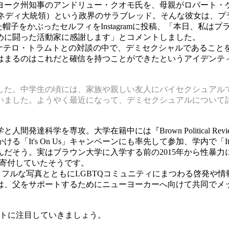
ヨーク州知事のアンドリュー・クオモ氏を、母親がロバート・
ネディ大統領）という政界のサラブレッド。そんな彼女は、プ
かれた帽子をかぶったセルフィをInstagramに投稿、「本日、
ために闘った活動家に感謝します」とコメントしました。
トのドナテロ・トラムトとの対談の中で、デミセクシャルであるこ
はまるのはこれだと確信を持つことができたというアイデンテ
した。中学生の頃には、家族や親しい友人にバイセクシュアル
いました。ようやく最近になって、デミセクシュアルについて
達科学を専攻。大学在籍中には『Brown Political R
It's On Us」キャンペーンにも率先して参加、学内で「It
だそう。実はブラウン大学に入学する前の2015年から性暴力
ights」に全額寄付していたそうです。
amではカラフルな写真とともにLGBTQコミュニティにまつわる啓
、父をサポートするためにニューヨーカーへ向けて共同でメッ
ストに注目していきましょう。