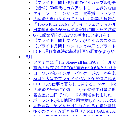
【プライド月間】伊賀市のゲイカップルをモデ
【追悼】50年代にカムアウトし、世界的な
クイーン・ジーンがトニー賞受賞、トランス
「結婚の自由をすべての人に」訴訟の原告らが
「Tokyo Pride 2026」プライドフェ
日本学術会議が婚姻平等実現に向けた民法改
6/7に締め切られる2つの署名にご協力を！
【プライド月間】マドンナがタイムズスクエ
【プライド月間】バンコクと神戸でプライド
LGBT理解増進法の基本計画の原案がようや
+
5月
ファミマに「The Stonewall Inn IPA」ビ
電通の調査でLGBTQの割合が10.6％となり
ローソンがレインボーパッケージの「からあ
秋田と大阪でプライドイベントが開催されま
LGBTQの仕事と暮らしに関するアンケート
「結婚の平等にYES！」が全47都道府県に
名古屋と山口でパレードが開催されました
ポーランドがEU他国で同性婚したふうふの
大阪高裁、男／女だけに限られる戸籍記載は
多くのクィアが輝きを見せたMET GALA 202