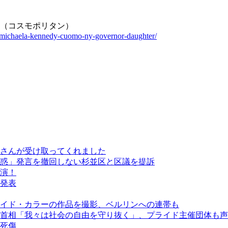
目（コスモポリタン）
0/michaela-kennedy-cuomo-ny-governor-daughter/
さんが受け取ってくれました
惑」発言を撤回しない杉並区と区議を提訴
演！
発表
イド・カラーの作品を撮影、ベルリンへの連帯も
首相「我々は社会の自由を守り抜く」、プライド主催団体も声
人死傷