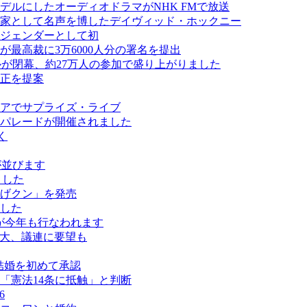
ルにしたオーディオドラマがNHK FMで放送
画家として名声を博したデイヴィッド・ホックニー
ジェンダーとして初
最高裁に3万6000人分の署名を提出
スティバルが閉幕、約27万人の参加で盛り上がりました
正を提案
アでサプライズ・ライブ
パレードが開催されました
く
ールが並びます
ました
げクン」を発売
した
が今年も行なわれます
拡大、議連に要望も
結婚を初めて承認
「憲法14条に抵触」と判断
6