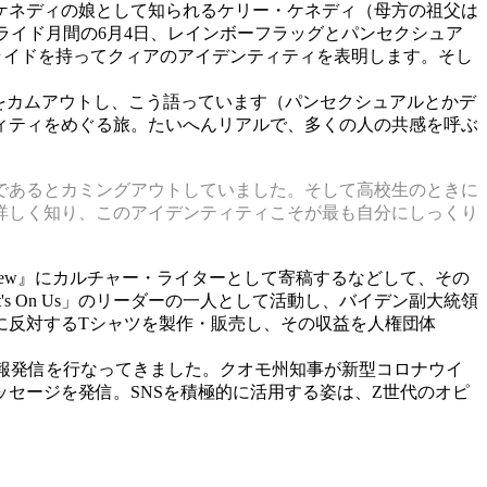
ケネディの娘として知られるケリー・ケネディ（母方の祖父は
ライド月間の6月4日、レインボーフラッグとパンセクシュア
私はプライドを持ってクィアのアイデンティティを表明します。そし
とをカムアウトし、こう語っています（パンセクシュアルとかデ
ィティをめぐる旅。たいへんリアルで、多くの人の共感を呼ぶ
であるとカミングアウトしていました。そして高校生のときに
詳しく知り、このアイデンティティこそが最も自分にしっくり
eview』にカルチャー・ライターとして寄稿するなどして、その
's On Us」のリーダーの一人として活動し、バイデン副大統領
に反対するTシャツを製作・販売し、その収益を人権団体
発や情報発信を行なってきました。クオモ州知事が新型コロナウイ
セージを発信。SNSを積極的に活用する姿は、Z世代のオピ