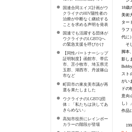
ジェ
18
国連合同エイズ計画がウ
クライナのHIV陽性者の
美術
治療が中断なく継続する
ター
ことを求める声明を発表
ラフ
国連でも活躍する団体が
代に
ウクライナのLGBTQへ
そし
の緊急支援を呼びかけ
脚本
【同性パートナーシップ
証明制度】函館市、帯広
影し
市、苫小牧市、埼玉県児
Bob
玉郡、湖西市、丹波篠山
ストの
市など
がい
町田市の東友美市議が再
ドの
選を果たしました
意向
ウクライナのLGBTQ団
し）
体：「私たちは決してあ
きらめない」
作品
高知市役所にレインボー
カラーの階段が登場
19