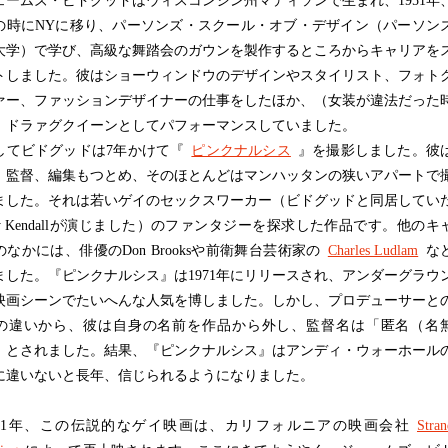
ームズ・ビドグッドはウィスコンシン州マディソンで生まれ、1951年
歳の時にNYに移り、パーソンズ・スクール・オブ・デザイン（パーソン
大学）で学び、高級な舞踏会のガウンを製作するところからキャリアを
トしました。彼はショーウィンドウのデザインやスタイリスト、フォト
ァー、ファッションデザイナーの仕事をしたほか、（女装が違法だった
）ドラァグクイーンとしてパフォーマンスしていました。
てビドグッドは7年かけて『
ピンクナルシス
』を撮影しました。彼
、監督、編集もつとめ、そのほとんどはマンハッタンの狭いアパートで
ました。それは若いゲイのセックスワーカー（ビドグッドと同居してい
by Kendallが演じました）のファンタジーを探求した作品です。他のキ
なかには、俳優のDon Brooksや前衛舞台芸術家の
Charles Ludlam
な
ました。『ピンクナルシス』は1971年にリリースされ、アンダーグラウ
映画シーンでたいへんな人気を博しました。しかし、プロデューサーと
の違いから、彼は自身の名前を作品から外し、監督名は「匿名（名
」とされました。結果、『ピンクナルシス』はアンディ・ウォーホール
に違いないと長年、信じられるようになりました。
91年、この伝説的なゲイ映画は、カリフォルニアの映画会社
Stran