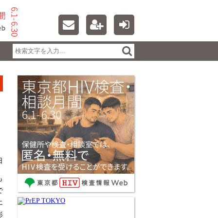
日
も
で
エ
影