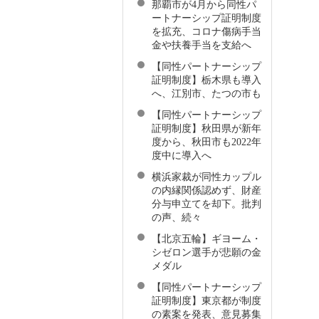
那覇市が4月から同性パ
ートナーシップ証明制度
を拡充、コロナ傷病手当
金や扶養手当を支給へ
【同性パートナーシップ
証明制度】栃木県も導入
へ、江別市、たつの市も
【同性パートナーシップ
証明制度】秋田県が新年
度から、秋田市も2022年
度中に導入へ
横浜家裁が同性カップル
の内縁関係認めず、財産
分与申立てを却下。批判
の声、続々
【北京五輪】ギヨーム・
シゼロン選手が悲願の金
メダル
【同性パートナーシップ
証明制度】東京都が制度
の素案を発表、意見募集