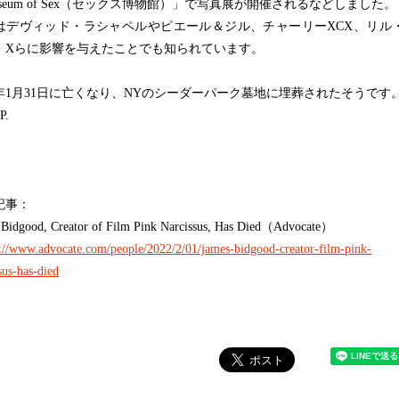
seum of Sex（セックス博物館）」で写真展が開催されるなどしました。
デヴィッド・ラシャペルやピエール＆ジル、チャーリーXCX、リル
・Xらに影響を与えたことでも知られています。
1月31日に亡くなり、NYのシーダーパーク墓地に埋葬されたそうです
P.
記事：
 Bidgood, Creator of Film Pink Narcissus, Has Died（Advocate）
s://www.advocate.com/people/2022/2/01/james-bidgood-creator-film-pink-
sus-has-died