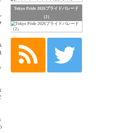
ド
Tokyo Pride 2026プライドパレード
シ
（2）
サ
集
性
ッ
』
な
て
ェ
の