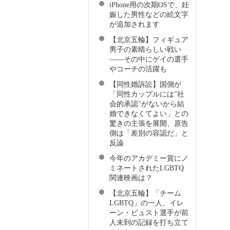
iPhone用の次期OSで、妊
娠した男性などの絵文字
が追加されます
【北京五輪】フィギュア
男子の素晴らしい戦い
――その中にゲイの選手
やコーチの活躍も
【同性婚訴訟】国側が
「同性カップルには"社
会的承認"がないから結
婚できなくてよい」との
驚きの主張を展開、原告
側は「差別の容認だ」と
反論
今年のアカデミー賞にノ
ミネートされたLGBTQ
関連映画は？
【北京五輪】「チーム
LGBTQ」の一人、イレ
ーン・ビュスト選手が前
人未到の記録を打ち立て