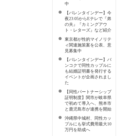
中
【バレンタインデー】今
夜23:05からEテレで『弟
の夫』『カミングアウ
ト・レターズ』など紹介
東京都が性的マイノリテ
ィ関連施策案を公表、意
見募集中
【バレンタインデー】バ
ンコクで同性カップルに
も結婚証明書を発行する
イベントが企画されまし
た
【同性パートナーシップ
証明制度】関市が岐阜県
で初めて導入へ、熊本市
と鹿児島市が連携を開始
沖縄県中城村、同性カッ
プルにも挙式費用最大10
万円を助成へ