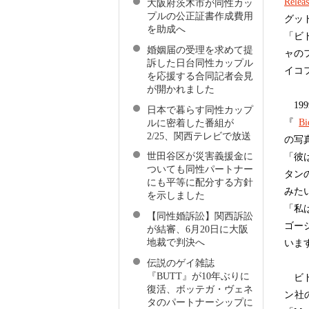
Releas
大阪府茨木市が同性カッ
プルの公正証書作成費用
グッ
を助成へ
「ビ
婚姻届の受理を求めて提
ャの
訴した日台同性カップル
イコ
を応援する合同記者会見
が開かれました
199
日本で暮らす同性カップ
『
Bi
ルに密着した番組が
2/25、関西テレビで放送
の写
世田谷区が災害義援金に
「彼
ついても同性パートナー
タンの
にも平等に配分する方針
みたい
を示しました
「私
【同性婚訴訟】関西訴訟
ゴー
が結審、6月20日に大阪
地裁で判決へ
いま
伝説のゲイ雑誌
『BUTT』が10年ぶりに
ビド
復活、ボッテガ・ヴェネ
ン社の
タのパートナーシップに