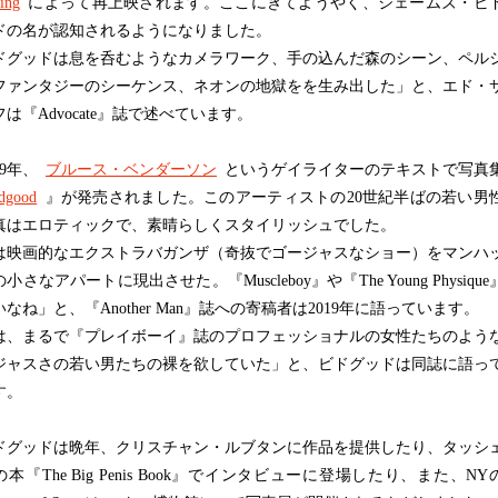
ing
によって再上映されます。ここにきてようやく、ジェームズ・ビ
ドの名が認知されるようになりました。
ドグッドは息を呑むようなカメラワーク、手の込んだ森のシーン、ペル
ファンタジーのシーケンス、ネオンの地獄をを生み出した」と、エド・
フは『Advocate』誌で述べています。
9年、
ブルース・ベンダーソン
というゲイライターのテキストで写真
dgood
』が発売されました。このアーティストの20世紀半ばの若い男
真はエロティックで、素晴らしくスタイリッシュでした。
は映画的なエクストラバガンザ（奇抜でゴージャスなショー）をマンハ
小さなアパートに現出させた。『Muscleboy』や『The Young Physique
なね」と、『Another Man』誌への寄稿者は2019年に語っています。
は、まるで『プレイボーイ』誌のプロフェッショナルの女性たちのよう
ジャスさの若い男たちの裸を欲していた」と、ビドグッドは同誌に語っ
す。
グッドは晩年、クリスチャン・ルブタンに作品を提供したり、タッシ
本『The Big Penis Book』でインタビューに登場したり、また、NY