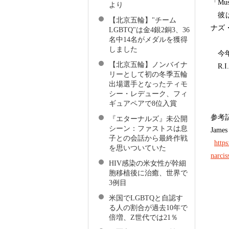
「Mu
より
彼は
【北京五輪】"チーム
ナズ
LGBTQ"は金4銀2銅3、36
名中14名がメダルを獲得
しました
今年
【北京五輪】ノンバイナ
R.I.
リーとして初の冬季五輪
出場選手となったティモ
シー・レデューク、フィ
ギュアペアで8位入賞
参考
『エターナルズ』未公開
シーン：ファストスは息
James
子との会話から最終作戦
http
を思いついていた
narcis
HIV感染の米女性が幹細
胞移植後に治癒、世界で
3例目
米国でLGBTQと自認す
る人の割合が過去10年で
倍増、Z世代では21％