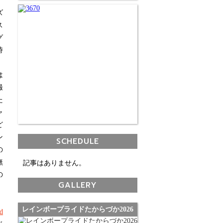
、
ズ
ス
グ
時
は
撮
た
ャ
ど
ン
SCHEDULE
の
無
記事はありません。
の
GALLERY
レインボープライドたからづか2026
d