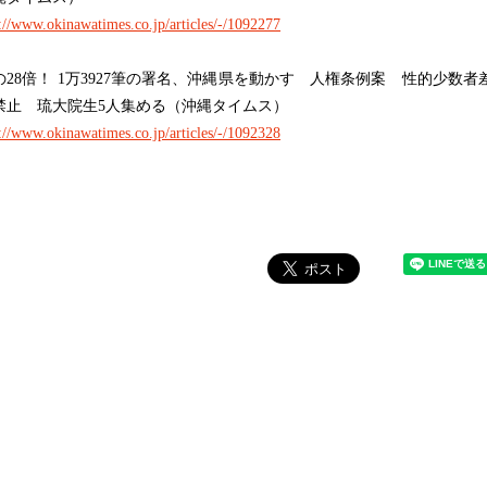
s://www.okinawatimes.co.jp/articles/-/1092277
の28倍！ 1万3927筆の署名、沖縄県を動かす 人権条例案 性的少数者
禁止 琉大院生5人集める（沖縄タイムス）
s://www.okinawatimes.co.jp/articles/-/1092328