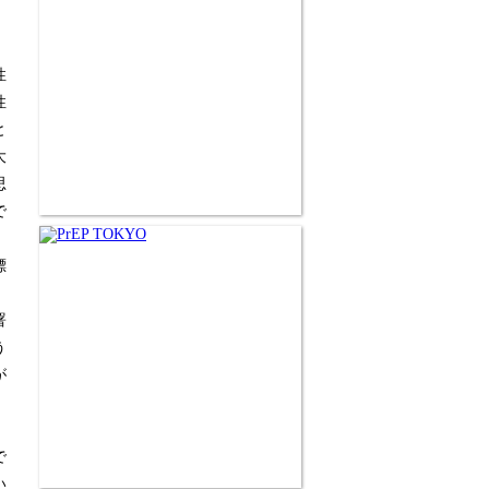
性
性
と
大
思
で
標
署
う
が
で
い