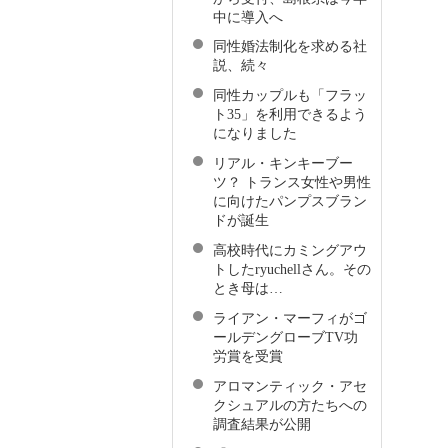
中に導入へ
同性婚法制化を求める社
説、続々
同性カップルも「フラッ
ト35」を利用できるよう
になりました
リアル・キンキーブー
ツ？ トランス女性や男性
に向けたパンプスブラン
ドが誕生
高校時代にカミングアウ
トしたryuchellさん。その
とき母は…
ライアン・マーフィがゴ
ールデングローブTV功
労賞を受賞
アロマンティック・アセ
クシュアルの方たちへの
調査結果が公開