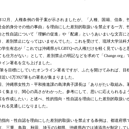
12月、人権条例の骨子案が示されましたが、「人種、国籍、信条、
社会的身分その他の事由」を理由にした差別的取扱いを禁止する一方、
向と性自認について「理解の促進」や「配慮」というあいまいな文言に
り、差別禁止になってはいませんでした。これを受けて、琉球大学法科
の学生有志が「これでは沖縄県がLGBTQ+の人権だけを軽く見ていると
ても仕方がない」として、差別禁止の明記などを求めて「Change.org」
ライン署名を立ち上げました。
0筆を目標にしていたオンライン署名ですが、ふたを開けてみれば、目
8倍近い1万3927筆もの署名が集まりました。
日、沖縄県女性力・平和推進課の島津典子課長は「ありがたい取組み。
多く集まり、関心の高さがわかった。参考にして、思いに応えられるよ
案を作成したい」と述べ、性的指向・性自認を理由にした差別的取扱い
される見通しになりました。
指向・性自認を理由にした差別的取扱いを禁止する条例は、都道府県
京、三重、鳥取、秋田、埼玉の5都県、沖縄県内では浦添市が制定して