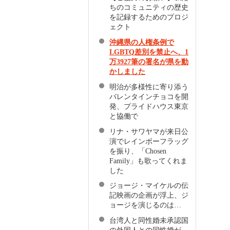
ちのコミュニティの歴史
を記録するためのプロジ
ェクト
沖縄県の人権条例で
LGBTQ差別を禁止へ、1
万3927筆の署名が県を動
かしました
明治が多様性に寄り添う
バレンタインチョコを開
発、プライドハウス東京
と協働で
リナ・サワヤマが来日公
演でレインボーフラッグ
を振り、「Chosen
Family」も歌ってくれま
した
ジョージ・マイケルの伝
記映画の企画が浮上、ジ
ョージを演じるのは…
台湾人と同性婚未承認国