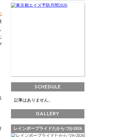
の
重
し
む
プ
SCHEDULE
名
記事はありません。
GALLERY
針
レインボープライドたからづか2026