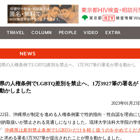
TRAVEL
COLUMN
PEOPLE
VIDEO
EXTRA
NEWS
縄県の人権条例でLGBTQ差別を禁止へ、1万3927筆の署名が県を動かし
県の人権条例でLGBTQ差別を禁止へ、1万3927筆の署名が
動かしました
2023年01月23
22日、沖縄県が制定を進める人権条例案で性的指向・性自認を理由に
別的取扱いが禁止される見通しになりました。琉球大学法科大学院の学
「
沖縄県は差別禁止条例でLGBTQ+だけを軽く扱うのをやめてくだ
と求める署名1万3927筆が提出されたことが県を動かしました。