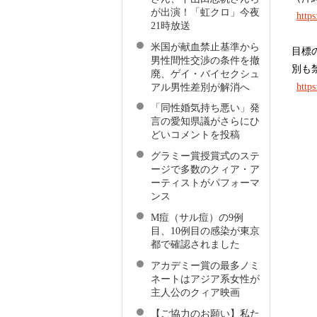
が出演！「虹クロ」今夜
http
21時放送
米国が献血禁止基準から
目標
男性間性交渉の条件を撤
別も
廃、ゲイ・バイセクシュ
http
アル男性差別が解消へ
「同性婚気持ち悪い」発
言の愛知県議がさらにひ
どいコメントを投稿
グラミー賞授賞式のステ
ージで多数のクィア・ア
ーティストがパフォーマ
ンス
M痘（サル痘）の9例
目、10例目の感染が東京
都で確認されました
アカデミー賞の最多ノミ
ネートはアジア系女性が
主人公のクィア映画
【ご協力のお願い】私た