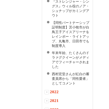
『ストレンジャー・シン
グス』ウィル役のノア・
シュナップがカミングア
ウト
【同性パートナーシップ
証明制度】苫小牧市が白
鳥王子アイスアリーナを
レインボー・ライトアッ
プ、丸亀市、日田市でも
制度導入
年末年始、たくさんのド
ラァグクイーンがメディ
アでフィーチャーされま
した
西村宏堂さんが紅白の審
査員席から「同性愛者」
としてコメント
2022
+
2021
+