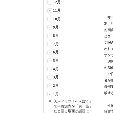
12月
+
11月
+
昨年
10月
+
別、
9月
+
的指
8月
+
どま
学院
7月
+
われ
6月
+
オン
5月
+
50
の2
4月
+
22
3月
+
名が
2月
+
条例
禁止
1月
-
大河ドラマ『べらぼう』
性的
で平賀源内が「男一筋」
だと語る場面が話題に
は東