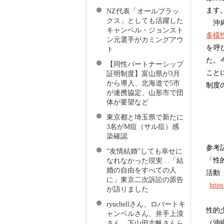
ま
NZ代表「オールブラッ
クス」としても活躍した
沖縄
キャンベル・ジョンスト
多様
ン元選手がカミングアウ
を呼
ト
た。
【同性パートナーシップ
こと
証明制度】富山県が3月
から導入、北海道で5市
制度
が連携協定、山形市で団
体が要望など
東京都と埼玉県で新たに
3名がM痘（サル痘）感
染確認
参考
“友情結婚”しても幸せに
「性
なれなかった現実…「結
婚の自由をすべての人
活動
に」東京二次訴訟の原告
http
が語りました
ryuchellさん、ロバートキ
性的
ャンベルさん、井手上漠
（沖
さん、下山田志帆さんら