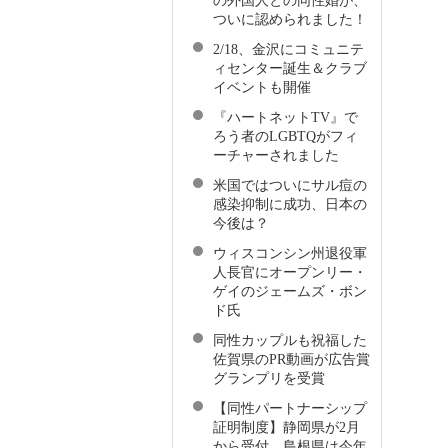
の外国人との同性婚が、
ついに認められました！
2/18、金沢にコミュニテ
ィセンター誕生＆クラブ
イベントも開催
『ハートネットTV』で
ろう者のLGBTQがフィ
ーチャーされました
米国ではついにサル痘の
感染抑制に成功、日本の
今後は？
ウィスコンシン州退役軍
人長官にオープンリー・
ゲイのジェームズ・ボン
ド氏
同性カップルも祝福した
佐賀県のPR動画が広告賞
グランプリを受賞
【同性パートナーシップ
証明制度】静岡県が2月
から受付、島根県は今年