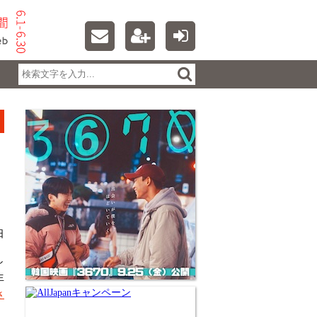
日
し
生
さ