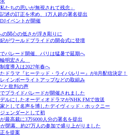
求
私たちの思いが無視されて残念」
記述の訂正を求め、1万人超の署名提出
DJイベントが開催
ーへの関心の低さが浮き彫りに
妃がワールドプライドの開会式に登壇
でパレード開催、パリは猛暑で延期へ
美輪明宏さん
度導入は2027年春へ
たドラマ『ヒーテッド・ライバルリー』が8月配信決定！
レインボーライトアップなどの取組み
だと批判の声
でプライドパレードが開催されました
ルにしたオーディオドラマがNHK FMで放送
画家として名声を博したデイヴィッド・ホックニー
ジェンダーとして初
最高裁に3万6000人分の署名を提出
スティバルが閉幕、約27万人の参加で盛り上がりました
正を提案