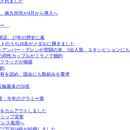
されました
、南九州市が4月から導入へ
ュー
日閉店、27年の歴史に幕
ートのうち18名がメダルに輝きました
けたアンバー・グレンが苦闘の末、5位入賞。エキシビションに
の同性カップルがミラノで婚約
フラッグが掲揚
約
有を認め、国会にも取組みを要求
五輪最多の50名
賞：今年のグラミー賞
をカムアウトしました
ーシップ宣誓
ドレス着用へ
2万5814組が結婚しました