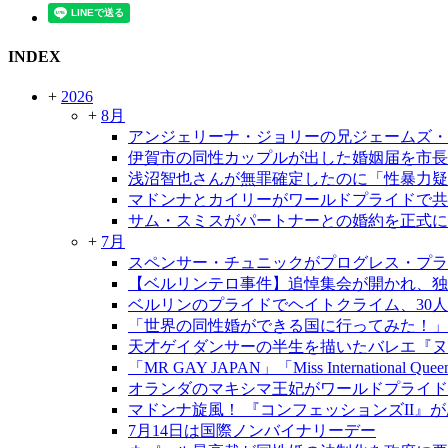
INDEX
+
2026
+
8月
アンジェリーナ・ジョリーの兄ジェームズ・
伊賀市の同性カップルが出した婚姻届を市長
浅沼智也さんが無罪確定したのに「性暴力疑
マドンナとカイリーがワールドプライドで共
サム・スミスがパートナーとの婚約を正式に
+
7月
スペンサー・チュニックがプログレス・プラ
【ベルリンテロ事件】追悼集会が開かれ、独
ベルリンのプライドでヘイトクライム、30
「世界の同性婚ができる国に行ってみた！」
天才ゲイダンサーの半生を描いたバレエ『ヌレ
「MR GAY JAPAN」「Miss International Qu
オランダのマキシマ王妃がワールドプライド
マドンナ旋風！ 『コンフェッションズII』
7月14日は国際ノンバイナリーデー