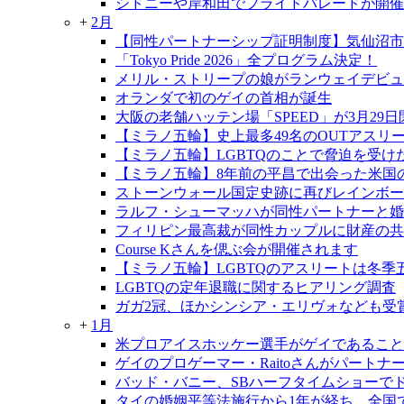
シドニーや岸和田でプライドパレードが開催
+
2月
【同性パートナーシップ証明制度】気仙沼市
「Tokyo Pride 2026」全プログラム決定！
メリル・ストリープの娘がランウェイデビ
オランダで初のゲイの首相が誕生
大阪の老舗ハッテン場「SPEED」が3月29
【ミラノ五輪】史上最多49名のOUTアスリ
【ミラノ五輪】LGBTQのことで脅迫を受
【ミラノ五輪】8年前の平昌で出会った米国
ストーンウォール国定史跡に再びレインボー
ラルフ・シューマッハが同性パートナーと婚
フィリピン最高裁が同性カップルに財産の共
Course Kさんを偲ぶ会が開催されます
【ミラノ五輪】LGBTQのアスリートは冬季
LGBTQの定年退職に関するヒアリング調査
ガガ2冠、ほかシンシア・エリヴォなども受
+
1月
米プロアイスホッケー選手がゲイであること
ゲイのプロゲーマー・Raitoさんがパートナ
バッド・バニー、SBハーフタイムショーで
タイの婚姻平等法施行から1年が経ち、全国で