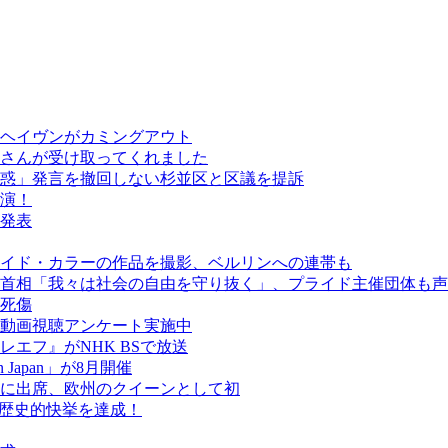
ヘイヴンがカミングアウト
さんが受け取ってくれました
惑」発言を撤回しない杉並区と区議を提訴
演！
発表
イド・カラーの作品を撮影、ベルリンへの連帯も
首相「我々は社会の自由を守り抜く」、プライド主催団体も声
人死傷
動画視聴アンケート実施中
エフ』がNHK BSで放送
een Japan」が8月開催
に出席、欧州のクイーンとして初
が歴史的快挙を達成！