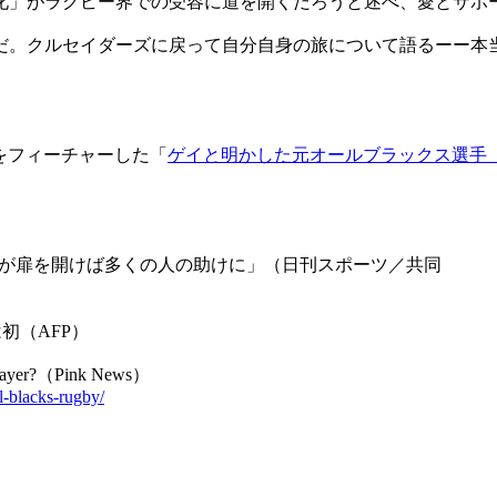
」がラグビー界での受容に道を開くだろうと述べ、愛とサポ
。クルセイダーズに戻って自分自身の旅について語るーー本
をフィーチャーした「
ゲイと明かした元オールブラックス選手
分が扉を開けば多くの人の助けに」（日刊スポーツ／共同
初（AFP）
y player?（Pink News）
-blacks-rugby/