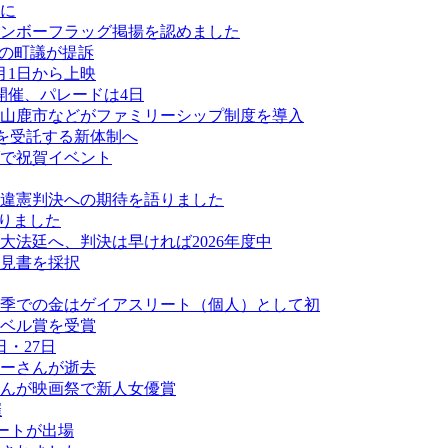
に
ンボーフラッグ掲揚を認めました
ーの町議が提訴
月1日から上映
開催、パレードは4日
山鹿市などがファミリーシップ制度を導入
業を受託する新体制へ
ダで祝賀イベント
違憲判決への期待を語りました
なりました
法廷へ、判決は早ければ2026年度中
見書を採択
季での金はゲイアスリート（個人）として初
ベル賞を受賞
・27日
ーさんが逝去
んが映画祭で新人女優賞
催
ートが出場