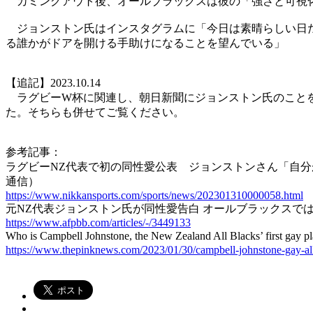
カミングアウト後、オールブラックスは彼の「強さと可視化
ジョンストン氏はインスタグラムに「今日は素晴らしい日だ
る誰かがドアを開ける手助けになることを望んでいる」
【追記】2023.10.14
ラグビーW杯に関連し、朝日新聞にジョンストン氏のこと
た。そちらも併せてご覧ください。
参考記事：
ラグビーNZ代表で初の同性愛公表 ジョンストンさん「自
通信）
https://www.nikkansports.com/sports/news/202301310000058.html
元NZ代表ジョンストン氏が同性愛告白 オールブラックスでは
https://www.afpbb.com/articles/-/3449133
Who is Campbell Johnstone, the New Zealand All Blacks’ first ga
https://www.thepinknews.com/2023/01/30/campbell-johnstone-gay-all