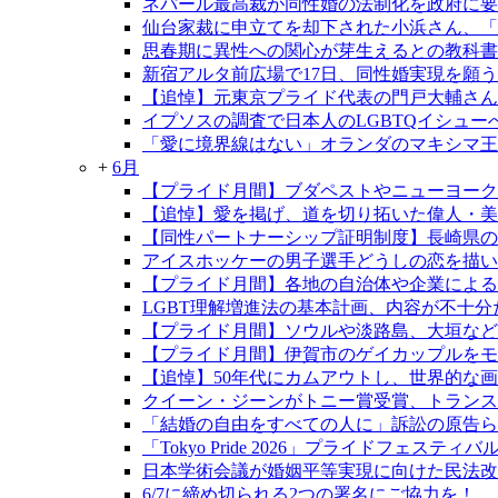
ネパール最高裁が同性婚の法制化を政府に要
仙台家裁に申立てを却下された小浜さん、「
思春期に異性への関心が芽生えるとの教科書
新宿アルタ前広場で17日、同性婚実現を願う
【追悼】元東京プライド代表の門戸大輔さん
イプソスの調査で日本人のLGBTQイシュ
「愛に境界線はない」オランダのマキシマ王
+
6月
【プライド月間】ブダペストやニューヨーク
【追悼】愛を掲げ、道を切り拓いた偉人・
【同性パートナーシップ証明制度】長崎県の制
アイスホッケーの男子選手どうしの恋を描い
【プライド月間】各地の自治体や企業による
LGBT理解増進法の基本計画、内容が不十分
【プライド月間】ソウルや淡路島、大垣など
【プライド月間】伊賀市のゲイカップルをモデ
【追悼】50年代にカムアウトし、世界的な
クイーン・ジーンがトニー賞受賞、トランス
「結婚の自由をすべての人に」訴訟の原告らが
「Tokyo Pride 2026」プライドフェ
日本学術会議が婚姻平等実現に向けた民法改
6/7に締め切られる2つの署名にご協力を！