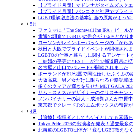
【プライド月間】マドンナがタイムズスクエ
【プライド月間】バンコクと神戸でプライド
LGBT理解増進法の基本計画の原案がようや
+
5月
ファミマに「The Stonewall Inn IPA」ビ
電通の調査でLGBTQの割合が10.6％となり
ローソンがレインボーパッケージの「からあ
秋田と大阪でプライドイベントが開催されま
LGBTQの仕事と暮らしに関するアンケート
「結婚の平等にYES！」が全47都道府県に
名古屋と山口でパレードが開催されました
ポーランドがEU他国で同性婚したふうふの
大阪高裁、男／女だけに限られる戸籍記載は
多くのクィアが輝きを見せたMET GALA 202
サム・スミスがデザイナーのクリスチャン・
ノンバイナリーの詩人・成清朔さんが中原中
東京都でクレード1bのエムポックスの報告
+
4月
【追悼】指揮者としてもゲイとしても素晴ら
Tokyo Pride 2026の出演者が発表！過去
北海道のLGBTQ団体が「変なLGBT教え