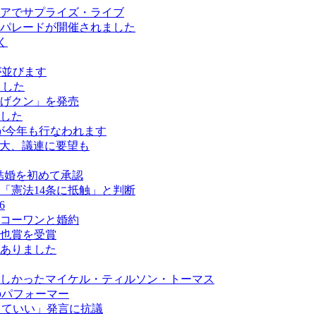
アでサプライズ・ライブ
パレードが開催されました
く
ールが並びます
ました
げクン」を発売
した
が今年も行なわれます
拡大、議連に要望も
結婚を初めて承認
「憲法14条に抵触」と判断
6
コーワンと婚約
也賞を受賞
がありました
しかったマイケル・ティルソン・トーマス
最多のパフォーマー
なくていい」発言に抗議