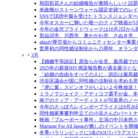
和田彩花さんの結婚報告が素晴らしいと話題
米政権がストーンウォール国定史跡でのレイ
SNSで誹謗中傷を受けたトランスジェンダ
今年オスカーに輝いた唯一のクィア映画が5
今年の金沢プライドウィークは10月2日から
気仙沼市、川西市、東かがわ市、さぬき市、
aktaが厚労省からコミュニティセンター事
世界初の同性婚法制化から25周年、オラン
+
3月
【婚姻平等訴訟】原告らが会見、最高裁での
2025年の新規HIV感染報告数が過去最少と
「結婚の自由をすべての人に」訴訟は最高裁大
渋谷区議会が国に同性婚の法制化を求める意
『虎に翼』スピンオフがいよいよ今晩放送！
ミラノでジェイク・アディコフ選手が金、冬
南アのクィア・アーティストが写真界のノー
今年のさっぽろレインボープライドは9月26日
同性婚家事審判申立ての小浜さんのパートナ
映画『ブルーボーイ事件』主演の中川未悠さ
Marriage For All Japanが癒しのイベントを開
冬季パラリンピックに5名のOUTパラアスリ