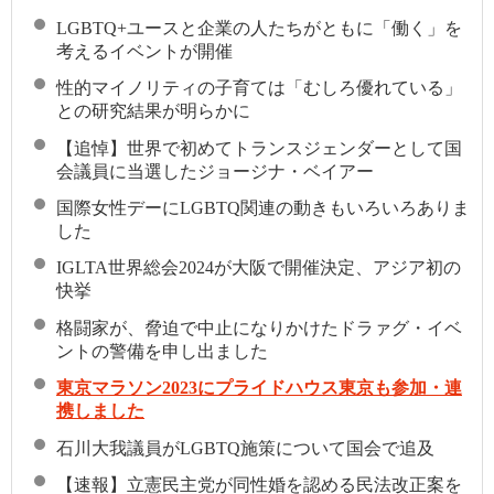
LGBTQ+ユースと企業の人たちがともに「働く」を
考えるイベントが開催
性的マイノリティの子育ては「むしろ優れている」
との研究結果が明らかに
【追悼】世界で初めてトランスジェンダーとして国
会議員に当選したジョージナ・ベイアー
国際女性デーにLGBTQ関連の動きもいろいろありま
した
IGLTA世界総会2024が大阪で開催決定、アジア初の
快挙
格闘家が、脅迫で中止になりかけたドラァグ・イベ
ントの警備を申し出ました
東京マラソン2023にプライドハウス東京も参加・連
携しました
石川大我議員がLGBTQ施策について国会で追及
【速報】立憲民主党が同性婚を認める民法改正案を