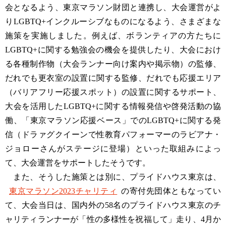
会となるよう、東京マラソン財団と連携し、大会運営がよ
りLGBTQ+インクルーシブなものになるよう、さまざまな
施策を実施しました。例えば、ボランティアの方たちに
LGBTQ+に関する勉強会の機会を提供したり、大会におけ
る各種制作物（大会ランナー向け案内や掲示物）の監修、
だれでも更衣室の設置に関する監修、だれでも応援エリア
（バリアフリー応援スポット）の設置に関するサポート、
大会を活用したLGBTQ+に関する情報発信や啓発活動の協
働、「東京マラソン応援ベース」でのLGBTQ+に関する発
信（ドラァグクイーンで性教育パフォーマーのラビアナ・
ジョローさんがステージに登場）といった取組みによっ
て、大会運営をサポートしたそうです。
また、そうした施策とは別に、プライドハウス東京は、
東京マラソン2023チャリティ
の寄付先団体ともなってい
て、大会当日は、国内外の58名のプライドハウス東京のチ
ャリティランナーが「性の多様性を祝福して」走り、4月か