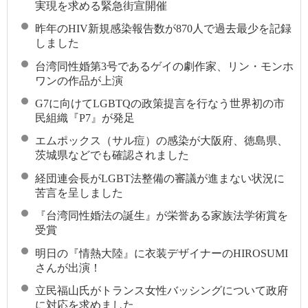
実現を求める緊急街宣開催
昨年のHIV新規感染報告数が870人で過去最少を記録
しました
台湾同性婚第3号であるゲイの劇作家、リン・モンホ
ワンの作品が上演
G7に向けてLGBTQの政策提言を行なう世界初の市
民組織『P7』が発足
エムポックス（サル痘）の感染が大阪府、徳島県、
茨城県などでも確認されました
経団連会長がLGBT法整備の審議が進まない状況に
苦言を呈しました
『台湾同性婚法の誕生』が栄誉ある家族法学術賞を
受賞
明日の『情熱大陸』に衣装デザイナーのHIROSUMI
さんが出演！
立民福山氏がトランス女性バッシングについて政府
に対応を求めました