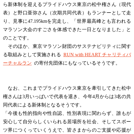
ら新体制を迎えるプライドハウス東京の松中権さん（現代
表）と野口亜弥さん（次期共同代表）もランナーとして走
り、見事に47.195kmを完走し、「世界最高峰とも言われる
マラソン大会のすごさを体感できた一日となりました」と
のことです。
そのほか、東京マラソン財団のサステナビリティに関す
る取組みとして実施される
RUN with HEART チャリティバ
ーチャルラン
の寄付先団体にもなっているそうです。
なお、これまでプライドハウス東京を牽引してきた松中
権さんは3月いっぱいで代表を退き、今年4月からは3名の共
同代表による新体制となるそうです。
「今後も性的指向や性自認、性別表現に関わらず、誰もが
安心して自分らしくいられる居場所を社会、そしてスポー
ツ界につくっていくうえで、皆さまからのご支援や応援が