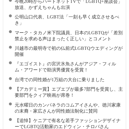
今晩20時からハートネットTVで「LGBTQ+座談会」
放送、かずえちゃんも出演
公明山口代表、LGBT法「一刻も早く成立させるべ
き」
マーク・タカノ米下院議員、日本のLGBTQが「差別
禁止を求める声はまったく正しい」とコメント
川越市の最明寺で初の仏前式LGBTQウエディングが
開催
『エゴイスト』の宮沢氷魚さんがアジア・フィル
ム・アワードで助演男優賞を受賞！
台湾での同性婚が1万組の大台に乗りました
【アカデミー賞】エブエブが最多7部門を受賞し、主
要部門をクィア映画が席巻！
元水曜日のカンパネラのコムアイさんや、徳川家康
の末裔・家広さんが同性婚法制化に賛同
【追悼】ケニアで有名な若手ファッションデザイナ
ーでLGBTQ活動家のエドウィン・チロバさん