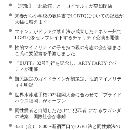
【悲報】「北欧館」と「ロイヤル」が突如閉店
来春から小学校の教科書でLGBTQについての記述が
大幅に増えます
マドンナがドラァグ禁止法が成立したテネシー州で
LGBTQをセレブレイトするチャリティ公演を開催
性的マイノリティの子を持つ親の有志の会が森まさ
こ氏に要望書を手渡しました
『BUTT』32号刊行を記念し、ARTY FARTYでパー
ティが開催
難民認定のガイドラインが初策定、性的マイノリテ
ィも明記
世界水泳選手権2023福岡大会に合わせて「プライド
ハウス福岡」がオープン
同性愛者と自認しただけで“犯罪者”になるウガンダ
の法案、国際社会が非難
3/24（金）18:00〜新宿西口でLGBT法と同性婚法の