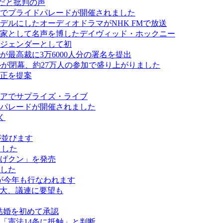
だと批判の声
でプライドパレードが開催されました
ルにしたオーディオドラマがNHK FMで放送
画家として名声を博したデイヴィッド・ホックニー
ジェンダーとして初
最高裁に3万6000人分の署名を提出
スティバルが閉幕、約27万人の参加で盛り上がりました
正を提案
アでサプライズ・ライブ
パレードが開催されました
く
ールが並びます
ました
げクン」を発売
した
が今年も行なわれます
拡大、議連に要望も
結婚を初めて承認
「憲法14条に抵触」と判断