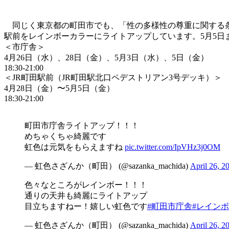
同じく東京都の町田市でも、「性の多様性の尊重に関する条
駅前をレインボーカラーにライトアップしています。5月5日
＜市庁舎＞
4月26日（水）、28日（金）、5月3日（水）、5日（金）
18:30-21:00
＜JR町田駅前（JR町田駅北口ペデストリアン3号デッキ）＞
4月28日（金）〜5月5日（金）
18:30-21:00
町田市庁舎ライトアップ！！！
めちゃくちゃ綺麗です
虹色は元気をもらえますね
pic.twitter.com/IpVHz3j0OM
— 虹色さざんか（町田） (@sazanka_machida)
April 26, 2
色々なところがレインボー！！！
通りの天井も綺麗にライトアップ
目立ちますねー！嬉しい虹色です
#町田市庁舎
#レイン
— 虹色さざんか（町田） (@sazanka_machida)
April 26, 2