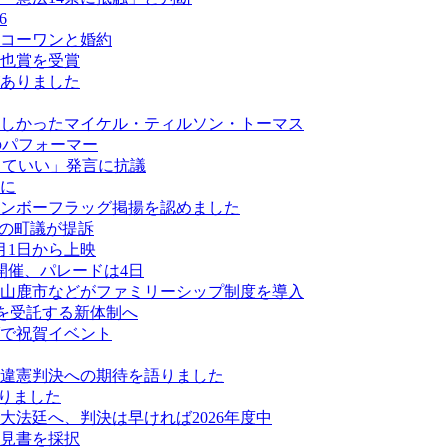
6
コーワンと婚約
也賞を受賞
がありました
しかったマイケル・ティルソン・トーマス
最多のパフォーマー
なくていい」発言に抗議
に
ンボーフラッグ掲揚を認めました
ーの町議が提訴
月1日から上映
開催、パレードは4日
山鹿市などがファミリーシップ制度を導入
業を受託する新体制へ
ダで祝賀イベント
違憲判決への期待を語りました
なりました
法廷へ、判決は早ければ2026年度中
見書を採択