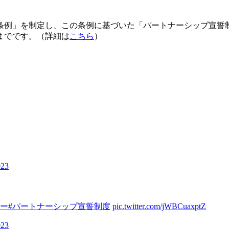
例」を制定し、この条例に基づいた「パートナーシップ宣誓制
までです。（詳細は
こちら
）
023
ボー
#パートナーシップ宣誓制度
pic.twitter.com/jWBCuaxptZ
023