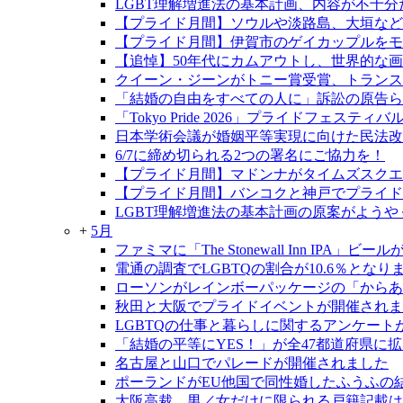
LGBT理解増進法の基本計画、内容が不十分
【プライド月間】ソウルや淡路島、大垣など
【プライド月間】伊賀市のゲイカップルをモデ
【追悼】50年代にカムアウトし、世界的な
クイーン・ジーンがトニー賞受賞、トランス
「結婚の自由をすべての人に」訴訟の原告らが
「Tokyo Pride 2026」プライドフェ
日本学術会議が婚姻平等実現に向けた民法改
6/7に締め切られる2つの署名にご協力を！
【プライド月間】マドンナがタイムズスクエ
【プライド月間】バンコクと神戸でプライド
LGBT理解増進法の基本計画の原案がようや
+
5月
ファミマに「The Stonewall Inn IPA」ビ
電通の調査でLGBTQの割合が10.6％となり
ローソンがレインボーパッケージの「からあ
秋田と大阪でプライドイベントが開催されま
LGBTQの仕事と暮らしに関するアンケート
「結婚の平等にYES！」が全47都道府県に
名古屋と山口でパレードが開催されました
ポーランドがEU他国で同性婚したふうふの
大阪高裁、男／女だけに限られる戸籍記載は