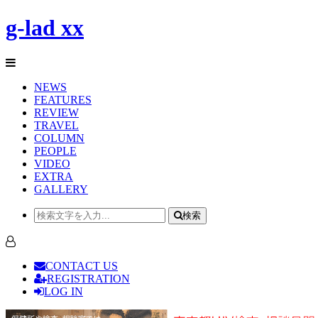
g-lad xx
NEWS
FEATURES
REVIEW
TRAVEL
COLUMN
PEOPLE
VIDEO
EXTRA
GALLERY
検索
CONTACT US
REGISTRATION
LOG IN