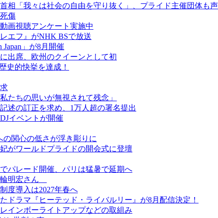
首相「我々は社会の自由を守り抜く」、プライド主催団体も声
人死傷
動画視聴アンケート実施中
エフ』がNHK BSで放送
een Japan」が8月開催
に出席、欧州のクイーンとして初
が歴史的快挙を達成！
求
私たちの思いが無視されて残念」
記述の訂正を求め、1万人超の署名提出
DJイベントが開催
ーへの関心の低さが浮き彫りに
妃がワールドプライドの開会式に登壇
でパレード開催、パリは猛暑で延期へ
美輪明宏さん
度導入は2027年春へ
たドラマ『ヒーテッド・ライバルリー』が8月配信決定！
レインボーライトアップなどの取組み