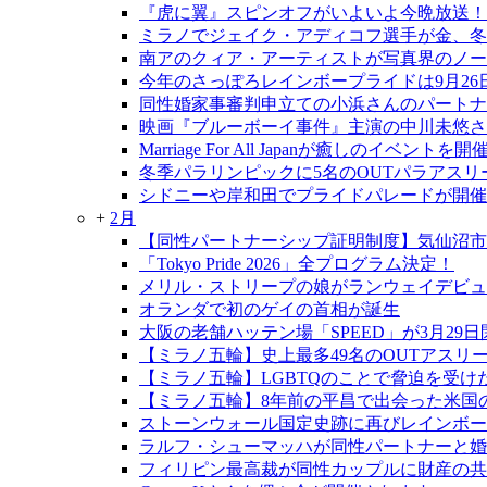
『虎に翼』スピンオフがいよいよ今晩放送！
ミラノでジェイク・アディコフ選手が金、冬
南アのクィア・アーティストが写真界のノー
今年のさっぽろレインボープライドは9月26日
同性婚家事審判申立ての小浜さんのパートナ
映画『ブルーボーイ事件』主演の中川未悠さ
Marriage For All Japanが癒しのイベントを開
冬季パラリンピックに5名のOUTパラアスリ
シドニーや岸和田でプライドパレードが開催
+
2月
【同性パートナーシップ証明制度】気仙沼市
「Tokyo Pride 2026」全プログラム決定！
メリル・ストリープの娘がランウェイデビ
オランダで初のゲイの首相が誕生
大阪の老舗ハッテン場「SPEED」が3月29
【ミラノ五輪】史上最多49名のOUTアスリ
【ミラノ五輪】LGBTQのことで脅迫を受
【ミラノ五輪】8年前の平昌で出会った米国
ストーンウォール国定史跡に再びレインボー
ラルフ・シューマッハが同性パートナーと婚
フィリピン最高裁が同性カップルに財産の共