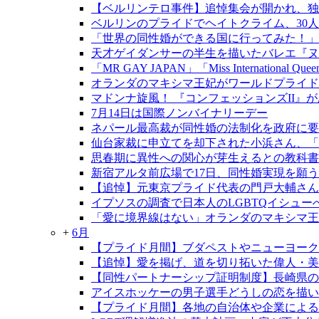
【ベルリンテロ事件】追悼集会が開かれ、独
ベルリンのプライドでヘイトクライム、30
「世界の同性婚ができる国に行ってみた！」
天才ゲイダンサーの半生を描いたバレエ『ヌレ
「MR GAY JAPAN」「Miss International Qu
オランダのマキシマ王妃がワールドプライド
マドンナ旋風！ 『コンフェッションズII』
7月14日は国際ノンバイナリーデー
ネパール最高裁が同性婚の法制化を政府に要
仙台家裁に申立てを却下された小浜さん、「
思春期に異性への関心が芽生えるとの教科書
新宿アルタ前広場で17日、同性婚実現を願う
【追悼】元東京プライド代表の門戸大輔さん
イプソスの調査で日本人のLGBTQイシュ
「愛に境界線はない」オランダのマキシマ王
+
6月
【プライド月間】ブダペストやニューヨーク
【追悼】愛を掲げ、道を切り拓いた偉人・
【同性パートナーシップ証明制度】長崎県の制
アイスホッケーの男子選手どうしの恋を描い
【プライド月間】各地の自治体や企業による