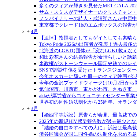
多くのクィアが輝きを見せたMET GALA 202
サム・スミスがデザイナーのクリスチャン・
ノンバイナリーの詩人・成清朔さんが中原中
東京都でクレード1bのエムポックスの報告
+
4月
【追悼】指揮者としてもゲイとしても素晴ら
Tokyo Pride 2026の出演者が発表！過去
北海道のLGBTQ団体が「変なLGBT教え
和田彩花さんの結婚報告が素晴らしいと話題
米政権がストーンウォール国定史跡でのレイ
SNSで誹謗中傷を受けたトランスジェンダ
今年オスカーに輝いた唯一のクィア映画が5
今年の金沢プライドウィークは10月2日から
気仙沼市、川西市、東かがわ市、さぬき市、
aktaが厚労省からコミュニティセンター事
世界初の同性婚法制化から25周年、オラン
+
3月
【婚姻平等訴訟】原告らが会見、最高裁での
2025年の新規HIV感染報告数が過去最少と
「結婚の自由をすべての人に」訴訟は最高裁大
渋谷区議会が国に同性婚の法制化を求める意