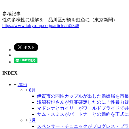
参考記事：
性の多様性に理解を 品川区が橋を虹色に（東京新聞）
https://www.tokyo-np.co.jp/article/245348
INDEX
+
2026
+
8月
伊賀市の同性カップルが出した婚姻届を市長
浅沼智也さんが無罪確定したのに「性暴力疑
マドンナとカイリーがワールドプライドで共
サム・スミスがパートナーとの婚約を正式に
+
7月
スペンサー・チュニックがプログレス・プラ