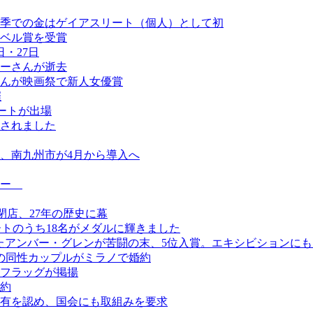
季での金はゲイアスリート（個人）として初
ベル賞を受賞
・27日
ーさんが逝去
んが映画祭で新人女優賞
催
ートが出場
されました
、南九州市が4月から導入へ
ュー
日閉店、27年の歴史に幕
ートのうち18名がメダルに輝きました
けたアンバー・グレンが苦闘の末、5位入賞。エキシビションに
の同性カップルがミラノで婚約
フラッグが掲揚
約
有を認め、国会にも取組みを要求