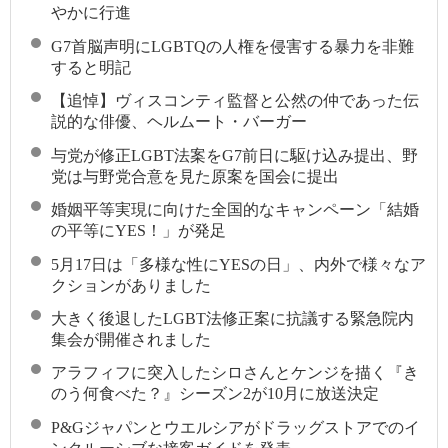
やかに行進
G7首脳声明にLGBTQの人権を侵害する暴力を非難
すると明記
【追悼】ヴィスコンティ監督と公然の仲であった伝
説的な俳優、ヘルムート・バーガー
与党が修正LGBT法案をG7前日に駆け込み提出、野
党は与野党合意を見た原案を国会に提出
婚姻平等実現に向けた全国的なキャンペーン「結婚
の平等にYES！」が発足
5月17日は「多様な性にYESの日」、内外で様々なア
クションがありました
大きく後退したLGBT法修正案に抗議する緊急院内
集会が開催されました
アラフィフに突入したシロさんとケンジを描く『き
のう何食べた？』シーズン2が10月に放送決定
P&Gジャパンとウエルシアがドラッグストアでのイ