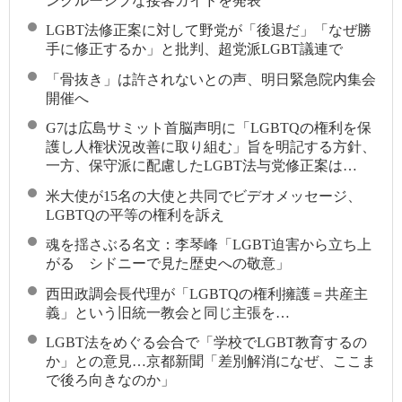
ンクルーシブな接客ガイドを発表
LGBT法修正案に対して野党が「後退だ」「なぜ勝
手に修正するか」と批判、超党派LGBT議連で
「骨抜き」は許されないとの声、明日緊急院内集会
開催へ
G7は広島サミット首脳声明に「LGBTQの権利を保
護し人権状況改善に取り組む」旨を明記する方針、
一方、保守派に配慮したLGBT法与党修正案は…
米大使が15名の大使と共同でビデオメッセージ、
LGBTQの平等の権利を訴え
魂を揺さぶる名文：李琴峰「LGBT迫害から立ち上
がる シドニーで見た歴史への敬意」
西田政調会長代理が「LGBTQの権利擁護＝共産主
義」という旧統一教会と同じ主張を…
LGBT法をめぐる会合で「学校でLGBT教育するの
か」との意見…京都新聞「差別解消になぜ、ここま
で後ろ向きなのか」