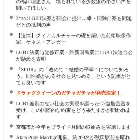
の福田理恵さん「埋もれている少数派の小さい声を
聞いてほしい」
3つのLGBT法案が国会に提出…維・国独自案も問題
だとの批判の声
【追悼】クィアカルチャーの礎を築いた前衛映像作
家、ケネス・アンガー
LGBT法案与党修正案・維新国民案にLGBT法連合会
が懸念を表明
『SPUR』の「改めて＂結婚の平等＂について知ろ
う。同性婚がある社会を見つめる」という記事がと
ても良いです
ドラァグクイーンのガチャガチャが発売決定！
LGBT差別のない社会の実現を謳ったG7首脳宣言を
受け、この国際的な約束をどう果たすかが問われま
す
京都市が今年もプライド月間の取組みを実施します
Akita Pride Marchが開催、約200名が秋田駅前を晴れ