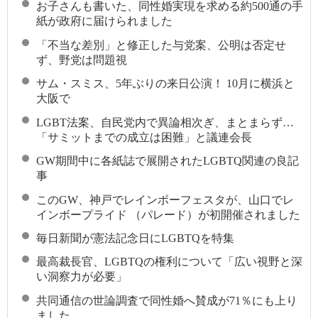
お子さんも書いた、同性婚実現を求める約500通の手
紙が政府に届けられました
「不当な差別」と修正した与党案、公明は否定せ
ず、野党は問題視
サム・スミス、5年ぶりの来日公演！ 10月に横浜と
大阪で
LGBT法案、自民党内で異論相次ぎ、まとまらず…
「サミットまでの成立は困難」と議連会長
GW期間中に各紙誌で展開されたLGBTQ関連の良記
事
このGW、神戸でレインボーフェスタが、山口でレ
インボープライド （パレード）が初開催されました
毎日新聞が憲法記念日にLGBTQを特集
最高裁長官、LGBTQの権利について「広い視野と深
い洞察力が必要」
共同通信の世論調査で同性婚へ賛成が71％にも上り
ました