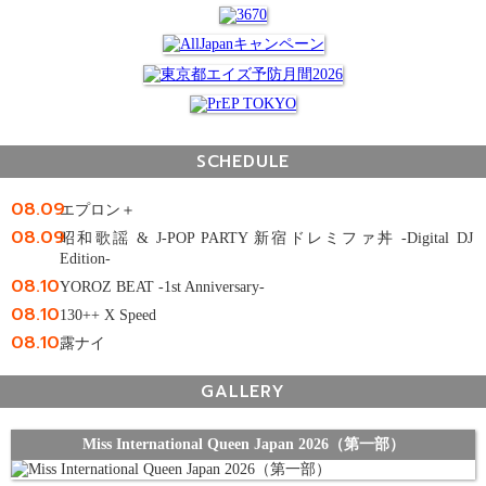
SCHEDULE
08.09
エプロン＋
08.09
昭和歌謡 & J-POP PARTY 新宿ドレミファ丼 -Digital DJ
Edition-
08.10
YOROZ BEAT -1st Anniversary-
08.10
130++ X Speed
08.10
露ナイ
GALLERY
Miss International Queen Japan 2026（第一部）