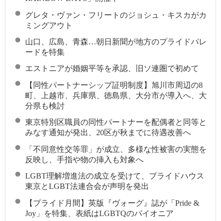
グレタ・ヴァン・フリートのジョシュ・キスカがカ
ミングアウト
山口、広島、青森…朝日新聞が地方のプライドパレ
ードを特集
エストニアが婚姻平等を承認、旧ソ連圏で初めて
【同性パートナーシップ証明制度】旭川市周辺の8
町、上越市、兵庫県、徳島県、大分市が導入へ、大
分県も検討
東京特別区職員の同性パートナーを配偶者と同等と
みなす通知が発出、20区が秋までに待遇改善へ
「不同意性交等罪」が成立、多様な性被害の実態を
反映し、手指や物の挿入も対象へ
LGBT理解増進法の成立を受けて、プライドハウス
東京とLGBT法連合会が声明を発出
【プライド月間】英版『ヴォーグ』誌が「Pride &
Joy」を特集、表紙はLGBTQのパイオニア