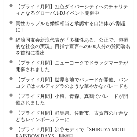
【プライド月間】虹色ダイバーシティへのチャリテ
ィとなるグローバルDJイベント開催中
同性カップルも婚姻相当と承認する自治体が7割超
に！
経済同友会新浪代表が「多様性ある、公正で、包摂
的な社会の実現」目指す宣言への600人分の賛同署名
を首相に提出
【プライド月間】ニューヨークでドラァグマーチが
開催されました
【プライド月間】世界各地でパレードが開催、バン
コクではマルディグラのような華やかなパレードも
【プライド月間】小樽、青森、真鶴でパレードが開
催されました
【プライド月間】群馬県、佐野市、古賀市の庁舎な
どもレインボーカラーに
【プライド月間】渋谷モディで「SHIBUYA MODI
RAINBOW DAYS」開催中