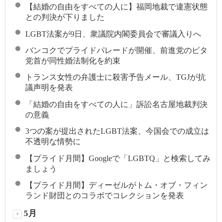
【結婚の自由をすべての人に】福岡地裁で違憲状態
との判決が下りました
LGBT法案が9日、衆議院内閣委員会で審議入りへ
バンコクでプライドパレードが開催、前進党のピタ
党首が同性婚法制化を約束
トランス女性の弁護士に殺害予告メール、TGJが抗
議声明を発表
「結婚の自由をすべての人に」訴訟名古屋地裁判決
の意義
3つの案が提出されたLGBT法案、今国会での成立は
不透明な情勢に
【プライド月間】Googleで「LGBTQ」と検索してみ
ましょう
【プライド月間】ディーゼルがトム・オブ・フィン
ランド財団とのコラボでコレクションを発表
5月
+