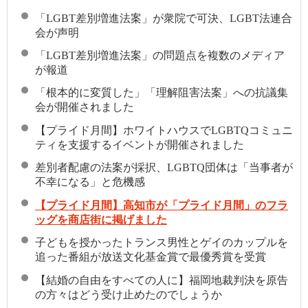
「LGBT差別増進法案」が衆院で可決、LGBT法連合
会が声明
「LGBT差別増進法案」の問題点を複数のメディア
が報道
「根本的に変質した」「理解阻害法案」への抗議集
会が開催されました
【プライド月間】ホワイトハウスでLGBTQコミュニ
ティを支援するイベントが開催されました
差別者配慮の法案が採択、LGBTQ団体は「当事者が
不幸になる」と危機感
【プライド月間】高知市が「プライド月間」のフラ
ッグを商店街に掲げました
子どもを授かったトランス男性とゲイのカップルを
追った番組が放送文化基金賞で最優秀賞を受賞
【結婚の自由をすべての人に】福岡地裁判決を原告
の方々はどう受け止めたのでしょうか