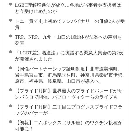
LGBT理解増進法が成立…各地の当事者や支援者は
どう受け止めたのか
トニー賞で史上初めてノンバイナリーの俳優2人が受
賞
TRP、NRP、九州・山口の16団体が法案への声明を
発表
「LGBT差別増進法」に抗議する緊急大集会の第2夜
が開催されました
【同性パートナーシップ証明制度】北海道美瑛町、
岩手県宮古市、群馬県玉村町、神奈川県秦野市伊勢
原市、福井県、岐阜県、山口市が導入へ
【プライド月間】世界最大のプライドパレードがサ
ンパウロで開催、パブロ・ヴィターらのライブも
【プライド月間】二丁目にプログレスプライドフラ
ッグのバナーが！
【朗報】エムポックス（サル痘）のワクチン接種が
可能に！