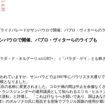
プライドパレードがサンパウロで開催、パブロ・ヴィターらの
ンパウロで開催、パブロ・ヴィターらのライブも
ラダ・ド・オルグーリョLGBT+」（「パラダ・ゲイ」とも称
れていますが、サンパウとでは1997年にパウリスタ大通りで
規模となりました。
た現在の名称に変更されました。コロナ禍の間は中止を余儀なく
ランスジェンダーの連邦議員として知られるエリカ・ヒルトン
大逆転」と評価し、「これは行なうべき闘いであり、国はあな
）のボルソナロ氏に抵抗する意味でブラジル国旗の使用が避