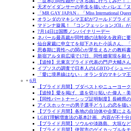
「世界の同性婚ができる国に行ってみた！」
天才ゲイダンサーの半生を描いたバレエ『ヌレ
「MR GAY JAPAN」「Miss International Qu
オランダのマキシマ王妃がワールドプライド
マドンナ旋風！ 『コンフェッションズII』
7月14日は国際ノンバイナリーデー
ネパール最高裁が同性婚の法制化を政府に要
仙台家裁に申立てを却下された小浜さん、「
思春期に異性への関心が芽生えるとの教科書
新宿アルタ前広場で17日、同性婚実現を願う
【追悼】元東京プライド代表の門戸大輔さん
イプソスの調査で日本人のLGBTQイシュ
「愛に境界線はない」オランダのマキシマ王
+
6月
【プライド月間】ブダペストやニューヨーク
【追悼】愛を掲げ、道を切り拓いた偉人・
【同性パートナーシップ証明制度】長崎県の制
アイスホッケーの男子選手どうしの恋を描い
【プライド月間】各地の自治体や企業による
LGBT理解増進法の基本計画、内容が不十分
【プライド月間】ソウルや淡路島、大垣など
【プライド月間】伊賀市のゲイカップルをモデ