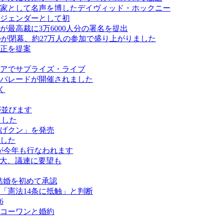
画家として名声を博したデイヴィッド・ホックニー
ジェンダーとして初
最高裁に3万6000人分の署名を提出
スティバルが閉幕、約27万人の参加で盛り上がりました
正を提案
アでサプライズ・ライブ
パレードが開催されました
く
ールが並びます
ました
げクン」を発売
した
が今年も行なわれます
拡大、議連に要望も
結婚を初めて承認
「憲法14条に抵触」と判断
6
コーワンと婚約