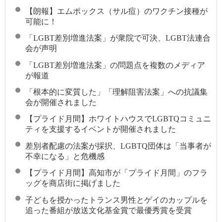
【朗報】エムポックス（サル痘）のワクチン接種が
可能に！
「LGBT差別増進法案」が衆院で可決、LGBT法連合
会が声明
「LGBT差別増進法案」の問題点を複数のメディア
が報道
「根本的に変質した」「理解阻害法案」への抗議集
会が開催されました
【プライド月間】ホワイトハウスでLGBTQコミュニ
ティを支援するイベントが開催されました
差別者配慮の法案が採択、LGBTQ団体は「当事者が
不幸になる」と危機感
【プライド月間】高知市が「プライド月間」のフラ
ッグを商店街に掲げました
子どもを授かったトランス男性とゲイのカップルを
追った番組が放送文化基金賞で最優秀賞を受賞