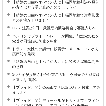
【結婚の自由をすべての人に】福岡地裁判決を原告
の方々はどう受け止めたのでしょうか
【結婚の自由をすべての人に】福岡地裁で違憲状態
との判決が下りました
LGBT法案が9日、衆議院内閣委員会で審議入りへ
バンコクでプライドパレードが開催、前進党のピタ
党首が同性婚法制化を約束
トランス女性の弁護士に殺害予告メール、TGJが抗
議声明を発表
「結婚の自由をすべての人に」訴訟名古屋地裁判決
の意義
3つの案が提出されたLGBT法案、今国会での成立は
不透明な情勢に
【プライド月間】Googleで「LGBTQ」と検索してみ
ましょう
【プライド月間】ディーゼルがトム・オブ・フィン
ランド財団とのコラボでコレクションを発表