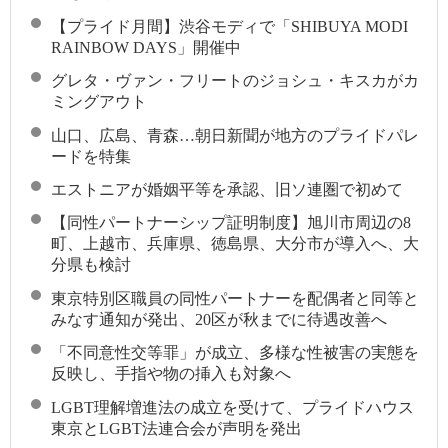
【プライド月間】渋谷モディで「SHIBUYA MODI
RAINBOW DAYS」開催中
グレタ・ヴァン・フリートのジョシュ・キスカがカ
ミングアウト
山口、広島、青森…朝日新聞が地方のプライドパレ
ードを特集
エストニアが婚姻平等を承認、旧ソ連圏で初めて
【同性パートナーシップ証明制度】旭川市周辺の8
町、上越市、兵庫県、徳島県、大分市が導入へ、大
分県も検討
東京特別区職員の同性パートナーを配偶者と同等と
みなす通知が発出、20区が秋までに待遇改善へ
「不同意性交等罪」が成立、多様な性被害の実態を
反映し、手指や物の挿入も対象へ
LGBT理解増進法の成立を受けて、プライドハウス
東京とLGBT法連合会が声明を発出