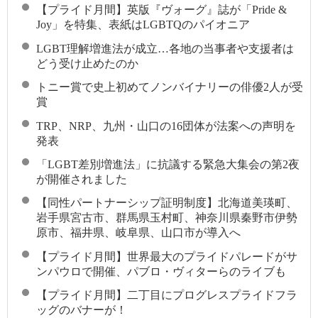
【プライド月間】英版『ヴォーグ』誌が「Pride &
Joy」を特集、表紙はLGBTQのパイオニア
LGBT理解増進法が成立…各地の当事者や支援者は
どう受け止めたのか
トニー賞で史上初めてノンバイナリーの俳優2人が受
賞
TRP、NRP、九州・山口の16団体が法案への声明を
発表
「LGBT差別増進法」に抗議する緊急大集会の第2夜
が開催されました
【同性パートナーシップ証明制度】北海道美瑛町、
岩手県宮古市、群馬県玉村町、神奈川県秦野市伊勢
原市、福井県、岐阜県、山口市が導入へ
【プライド月間】世界最大のプライドパレードがサ
ンパウロで開催、パブロ・ヴィターらのライブも
【プライド月間】二丁目にプログレスプライドフラ
ッグのバナーが！