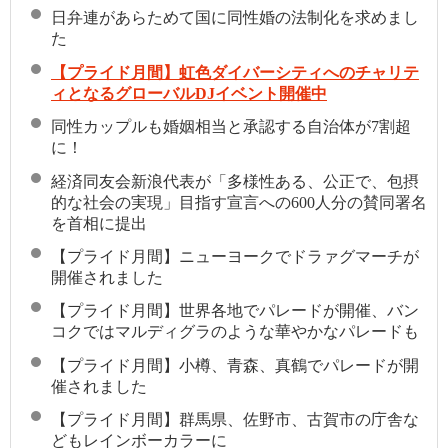
日弁連があらためて国に同性婚の法制化を求めまし
た
【プライド月間】虹色ダイバーシティへのチャリテ
ィとなるグローバルDJイベント開催中
同性カップルも婚姻相当と承認する自治体が7割超
に！
経済同友会新浪代表が「多様性ある、公正で、包摂
的な社会の実現」目指す宣言への600人分の賛同署名
を首相に提出
【プライド月間】ニューヨークでドラァグマーチが
開催されました
【プライド月間】世界各地でパレードが開催、バン
コクではマルディグラのような華やかなパレードも
【プライド月間】小樽、青森、真鶴でパレードが開
催されました
【プライド月間】群馬県、佐野市、古賀市の庁舎な
どもレインボーカラーに