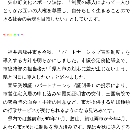
矢巾町文化スポーツ課は、「制度の導入によって一人ひ
とりがお互いの人権を尊重し、自分らしく生きることので
きる社会の実現を目指したい」としています。
*
*
*
*
*
*
福井県坂井市も今秋、「パートナーシップ宣誓制度」を
導入する方針を明らかにしました。市議会定例協議会で、
市総務部の担当者が「県と市の対応に差が生じないよう、
県と同日に導入したい」と述べました。
宣誓受領証（パートナーシップ証明書）の提示により、
市営住宅入居の申し込みや罹災証明書の交付、三国病院で
の緊急時の面会・手術の同意など、市が提供する約10種類
の行政サービスが受けられるようになる見込みです。
県内では越前市が昨年10月、勝山、鯖江両市が今年4月、
あわら市が6月に制度を導入済みです。県は今秋に導入する