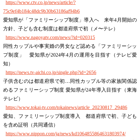
https://www.ctv.co.jp/news/article/?
75c9ef4b184c48dc9b30b63186af94b6
愛知県が「ファミリーシップ制度」導入へ 来年4月開始の
方針、子ども含む制度は都道府県で初（メ〜テレ）
https://www.nagoyatv.com/news/?id=020315
同性カップルや事実婚の男女など認める「ファミリーシッ
プ制度」 愛知県が2024年4月の運用を目指す（テレビ愛
知）
https://news.tv-aichi.co.jp/single.php?id=2656
子供含むのは都道府県で初…同性カップル等の家族関係認
めるファミリーシップ制度 愛知県が24年導入目指す（東海
テレビ）
https://www.tokai-tv.com/tokainews/article_20230817_29486
愛知、ファミリーシップ制度導入 都道府県で初、子ども
を含め証明（共同通信）
https://www.nippon.com/ja/news/kd1064855864631803974/