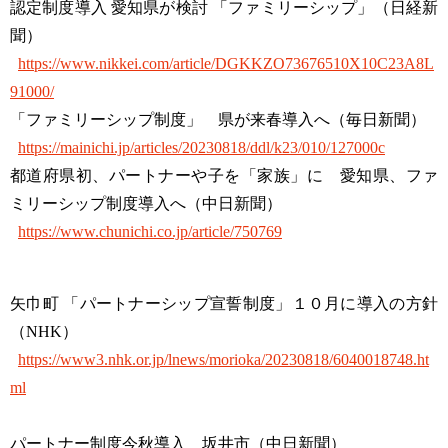
認定制度導入 愛知県が検討 「ファミリーシップ」（日経新
聞）
https://www.nikkei.com/article/DGKKZO73676510X10C23A8L
91000/
「ファミリーシップ制度」 県が来春導入へ（毎日新聞）
https://mainichi.jp/articles/20230818/ddl/k23/010/127000c
都道府県初、パートナーや子を「家族」に 愛知県、ファ
ミリーシップ制度導入へ（中日新聞）
https://www.chunichi.co.jp/article/750769
矢巾町 「パートナーシップ宣誓制度」１０月に導入の方針
（NHK）
https://www3.nhk.or.jp/lnews/morioka/20230818/6040018748.ht
ml
パートナー制度今秋導入 坂井市（中日新聞）