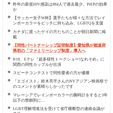
昨年の新規HIV感染は884人で過去最少、PrEPの効果
か
【サッカー女子W杯】選手たちが様々な方法でレイ
ンボーカラーをピッチに持ち込み、LGBTQを支援
カナダに渡ったゲイの方たちのことが朝日新聞に掲
載
【同性パートナーシップ証明制度】愛知県が都道府
県初の「ファミリーシップ制度」導入へ
8/18、Eテレ『超多様性トークショー!なれそめ』に
関西の同性カップルが出演
スピーチコンテストで同性愛者の方が優勝
『エゴイスト』鈴木亮平さんのNYアジアン映画祭で
のコメントが素晴らしかったです
マレーシアでレインボーカラーの腕時計をすると3年
以下の禁錮刑に…
LGBT理解増進法を受けて省庁横断型の連絡会議が