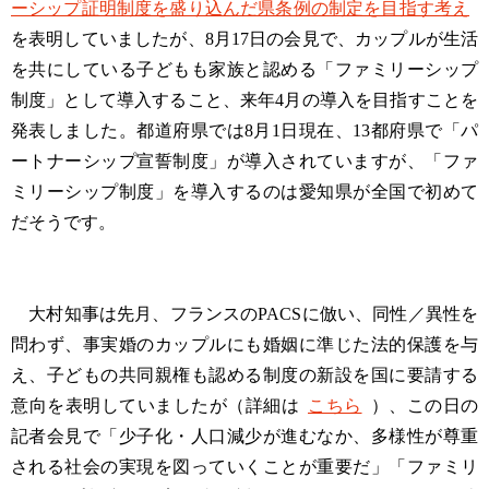
ーシップ証明制度を盛り込んだ県条例の制定を目指す考え
を表明していましたが、8月17日の会見で、カップルが生活
を共にしている子どもも家族と認める「ファミリーシップ
制度」として導入すること、来年4月の導入を目指すことを
発表しました。都道府県では8月1日現在、13都府県で「パ
ートナーシップ宣誓制度」が導入されていますが、「ファ
ミリーシップ制度」を導入するのは愛知県が全国で初めて
だそうです。
大村知事は先月、フランスのPACSに倣い、同性／異性を
問わず、事実婚のカップルにも婚姻に準じた法的保護を与
え、子どもの共同親権も認める制度の新設を国に要請する
意向を表明していましたが（詳細は
こちら
）、この日の
記者会見で「少子化・人口減少が進むなか、多様性が尊重
される社会の実現を図っていくことが重要だ」「ファミリ