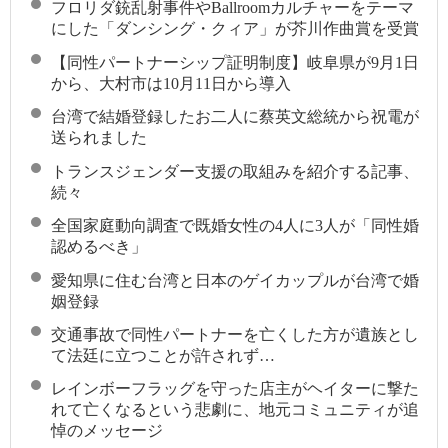
フロリダ銃乱射事件やBallroomカルチャーをテーマ
にした「ダンシング・クィア」が芥川作曲賞を受賞
【同性パートナーシップ証明制度】岐阜県が9月1日
から、大村市は10月11日から導入
台湾で結婚登録したお二人に蔡英文総統から祝電が
送られました
トランスジェンダー支援の取組みを紹介する記事、
続々
全国家庭動向調査で既婚女性の4人に3人が「同性婚
認めるべき」
愛知県に住む台湾と日本のゲイカップルが台湾で婚
姻登録
交通事故で同性パートナーを亡くした方が遺族とし
て法廷に立つことが許されず…
レインボーフラッグを守った店主がヘイターに撃た
れて亡くなるという悲劇に、地元コミュニティが追
悼のメッセージ