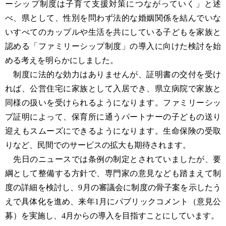
ーシップ制度は子育て支援対策につながっていく」と述
べ、県として、性別を問わず法的な婚姻関係を結んでいな
いすべてのカップルや生活を共にしている子どもを家族と
認める「ファミリーシップ制度」の導入に向けた検討を始
める考えを明らかにしました。
制度に法的な効力はありませんが、証明書の交付を受け
れば、公営住宅に家族として入居でき、県立病院で家族と
同様の扱いを受けられるようになります。ファミリーシッ
プ証明によって、保育所に通うパートナーの子どもの送り
迎えもスムーズにできるようになります。生命保険の受取
りなど、民間でのサービスの拡大も期待されます。
先日のニュースでは条例の制定とされていましたが、要
綱として整備する方針で、専門家の意見なども踏まえて制
度の詳細を検討し、9月の審議会に制度の骨子案を示したう
えで具体化を進め、来年1月にパブリックコメント（意見公
募）を実施し、4月からの導入を目指すことにしています。