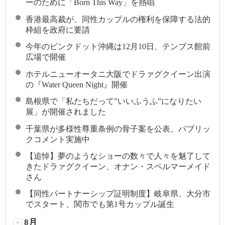
ーのために「Born This Way」を熱唱
香港最高裁が、同性カップルの権利を保障する法的
枠組を政府に要請
今年のピンクドット沖縄は12月10日、テンブス館前
広場で開催
ホテルニューオータニ大阪でドラァグクイーン出演
の『Water Queen Night』開催
島根県で「私たちだって”いいふうふ”になりたい
展」が開催されました
千葉県が多様性尊重条例の骨子案を公表、パブリッ
クコメント実施中
【追悼】夢のようなショーの数々で人々を魅了して
きたドラァグクイーン、オナン・スペルマーメイド
さん
【同性パートナーシップ証明制度】岐阜県、大分市
でスタート、関市でも第1号カップル誕生
8月
+