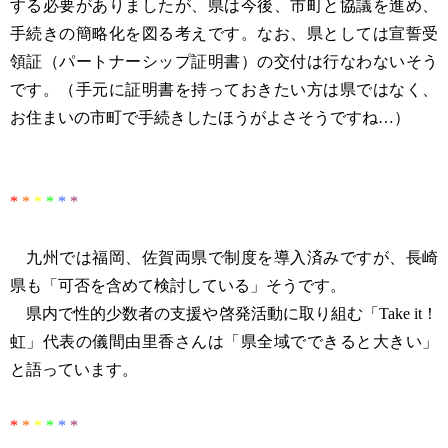
する必要がありましたが、県は今後、市町と協議を進め、
手続きの簡略化を図る考えです。なお、県としては宣誓受
領証（パートナーシップ証明書）の交付は行なわないそう
です。（手元に証明書を持っておきたい方は県ではなく、
お住まいの市町で手続きしたほうがよさそうですね…）
*
*
*
*
*
*
九州では福岡、佐賀両県で制度を導入済みですが、長崎
県も「可否を含めて検討している」そうです。
県内で性的少数者の支援や啓発活動に取り組む「Take it！
虹」代表の儀間由里香さんは「県全域でできると大きい」
と語っています。
*
*
*
*
*
*