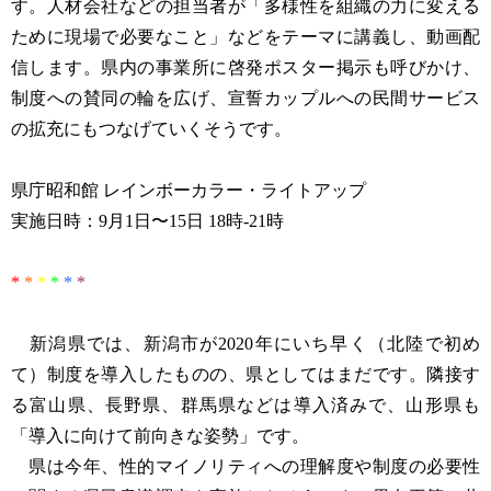
す。人材会社などの担当者が「多様性を組織の力に変える
ために現場で必要なこと」などをテーマに講義し、動画配
信します。県内の事業所に啓発ポスター掲示も呼びかけ、
制度への賛同の輪を広げ、宣誓カップルへの民間サービス
の拡充にもつなげていくそうです。
県庁昭和館 レインボーカラー・ライトアップ
実施日時：9月1日〜15日 18時-21時
*
*
*
*
*
*
新潟県では、新潟市が2020年にいち早く（北陸で初め
て）制度を導入したものの、県としてはまだです。隣接す
る富山県、長野県、群馬県などは導入済みで、山形県も
「導入に向けて前向きな姿勢」です。
県は今年、性的マイノリティへの理解度や制度の必要性