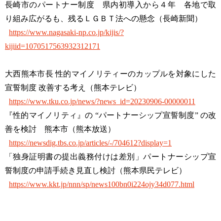
長崎市のパートナー制度 県内初導入から４年 各地で取
り組み広がるも、残るＬＧＢＴ法への懸念（長崎新聞）
https://www.nagasaki-np.co.jp/kijis/?
kijiid=1070517563932312171
大西熊本市長 性的マイノリティーのカップルを対象にした
宣誓制度 改善する考え（熊本テレビ）
https://www.tku.co.jp/news/?news_id=20230906-00000011
『性的マイノリティ』の “パートナーシップ宣誓制度” の改
善を検討 熊本市（熊本放送）
https://newsdig.tbs.co.jp/articles/-/704612?display=1
「独身証明書の提出義務付けは差別」パートナーシップ宣
誓制度の申請手続き見直し検討（熊本県民テレビ）
https://www.kkt.jp/nnn/sp/news100bn0i224ojy34d077.html