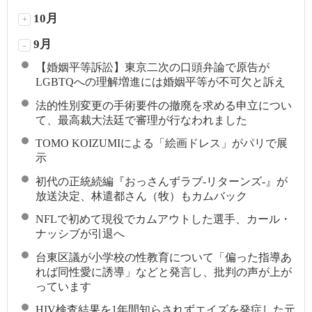
10月
+
9月
-
【婚姻平等訴訟】東京二次の口頭弁論で原告が
LGBTQへの理解増進には婚姻平等が不可欠と訴え
法的性別変更の手術要件の撤廃を求める申立につい
て、最高裁大法廷で審理が行なわれました
TOMO KOIZUMIによる「絵画ドレス」がパリで展
示
初代の正統続編『おっさんずラブ-リターンズ-』が
放送決定、林遣都さん（牧）もカムバック
NFLで初めて現役でカムアウトした選手、カール・
ナッシブが引退へ
台東区議が小学校の性教育について「偏った指導あ
れば同性愛に誘導」などと発言し、批判の声が上が
っています
HIV検査結果を1年間知らされずエイズを発症した元