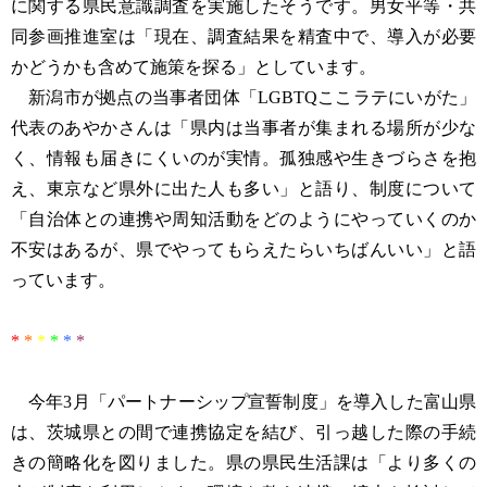
に関する県民意識調査を実施したそうです。男女平等・共
同参画推進室は「現在、調査結果を精査中で、導入が必要
かどうかも含めて施策を探る」としています。
新潟市が拠点の当事者団体「LGBTQここラテにいがた」
代表のあやかさんは「県内は当事者が集まれる場所が少な
く、情報も届きにくいのが実情。孤独感や生きづらさを抱
え、東京など県外に出た人も多い」と語り、制度について
「自治体との連携や周知活動をどのようにやっていくのか
不安はあるが、県でやってもらえたらいちばんいい」と語
っています。
*
*
*
*
*
*
今年3月「パートナーシップ宣誓制度」を導入した富山県
は、茨城県との間で連携協定を結び、引っ越した際の手続
きの簡略化を図りました。県の県民生活課は「より多くの