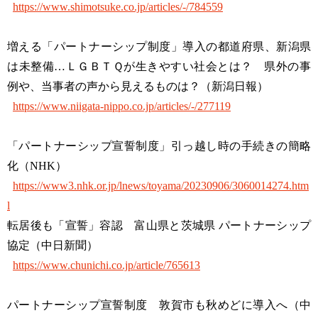
https://www.shimotsuke.co.jp/articles/-/784559
増える「パートナーシップ制度」導入の都道府県、新潟県
は未整備…ＬＧＢＴＱが生きやすい社会とは？ 県外の事
例や、当事者の声から見えるものは？（新潟日報）
https://www.niigata-nippo.co.jp/articles/-/277119
「パートナーシップ宣誓制度」引っ越し時の手続きの簡略
化（NHK）
https://www3.nhk.or.jp/lnews/toyama/20230906/3060014274.htm
l
転居後も「宣誓」容認 富山県と茨城県 パートナーシップ
協定（中日新聞）
https://www.chunichi.co.jp/article/765613
パートナーシップ宣誓制度 敦賀市も秋めどに導入へ（中