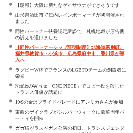
【朗報】大阪に新たなゲイサウナができそうです
山形県酒田市で庄内レインボーマーチが初開催され
ました
同性パートナー扶養認定訴訟で、札幌地裁が原告側
の訴えを退けました
【同性パートナーシップ証明制度】北海道幕別町、
福井県敦賀市・小浜市、広島県府中市、香川県が導
入へ
ラグビーW杯でフランスのLGBTQチームの創設者に
栄誉
Netflixの実写版「ONE PIECE」でコビー役を演じた
トランス俳優が話題に
10/9の金沢プライドパレードにアンミカさんが参加
東西のゲイクラブがシルバーウィークに豪華周年パ
ーティを開催
ガガ様がラスベガス公演の初日、トランスジェンダ