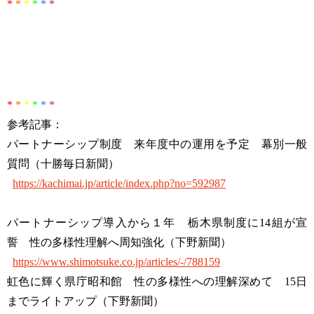
*
*
*
*
*
*
*
*
*
*
*
*
参考記事：
パートナーシップ制度 来年度中の運用を予定 幕別一般
質問（十勝毎日新聞）
https://kachimai.jp/article/index.php?no=592987
パートナーシップ導入から１年 栃木県制度に14組が宣
誓 性の多様性理解へ周知強化（下野新聞）
https://www.shimotsuke.co.jp/articles/-/788159
虹色に輝く県庁昭和館 性の多様性への理解深めて 15日
までライトアップ（下野新聞）