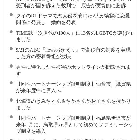
受刑者が国を訴えた裁判で、原告が実質的に勝訴
タイのBLドラマで恋人役を演じた2人が実際に恋愛
関係に発展し、婚約を発表
TIME誌「次世代の100人」に13名のLGBTQが選ばれ
ました
9/21のABC『newsおかえり』で高砂市の制度を実現
した方の密着番組が放映
男性に特化した性被害のホットラインが開設されま
す
【同性パートナーシップ証明制度】仙台市、滋賀県
が来年度中に導入へ
北海道のきみちゃん＆ちかさんがお子さんを授かり
ました
【同性パートナーシップ証明制度】福島県伊達市が
来年1月に、鳥取県が県として初めてファミリーシッ
プ制度を導入