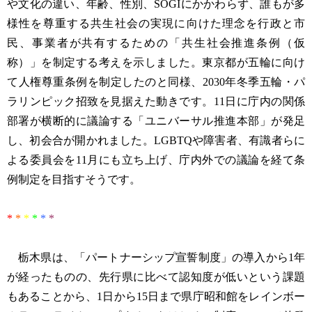
や文化の違い、年齢、性別、SOGIにかかわらず、誰もが多
様性を尊重する共生社会の実現に向けた理念を行政と市
民、事業者が共有するための「共生社会推進条例（仮
称）」を制定する考えを示しました。東京都が五輪に向け
て人権尊重条例を制定したのと同様、2030年冬季五輪・パ
ラリンピック招致を見据えた動きです。11日に庁内の関係
部署が横断的に議論する「ユニバーサル推進本部」が発足
し、初会合が開かれました。LGBTQや障害者、有識者らに
よる委員会を11月にも立ち上げ、庁内外での議論を経て条
例制定を目指すそうです。
*
*
*
*
*
*
栃木県は、「パートナーシップ宣誓制度」の導入から1年
が経ったものの、先行県に比べて認知度が低いという課題
もあることから、1日から15日まで県庁昭和館をレインボー