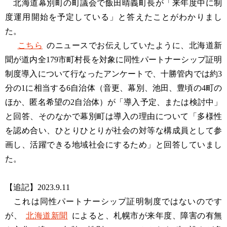
北海道幕別町の町議会で飯田晴義町長が「来年度中に制
度運用開始を予定している」と答えたことがわかりまし
た。
こちら
のニュースでお伝えしていたように、北海道新
聞が道内全179市町村長を対象に同性パートナーシップ証明
制度導入について行なったアンケートで、十勝管内では約3
分の1に相当する6自治体（音更、幕別、池田、豊頃の4町の
ほか、匿名希望の2自治体）が「導入予定、または検討中」
と回答、そのなかで幕別町は導入の理由について「多様性
を認め合い、ひとりひとりが社会の対等な構成員として参
画し、活躍できる地域社会にするため」と回答していまし
た。
【追記】2023.9.11
これは同性パートナーシップ証明制度ではないのです
が、
北海道新聞
によると、札幌市が来年度、障害の有無