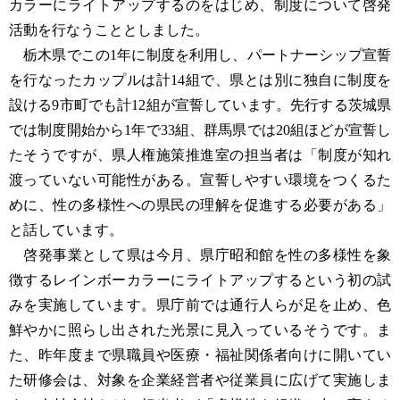
カラーにライトアップするのをはじめ、制度について啓発
活動を行なうこととしました。
栃木県でこの1年に制度を利用し、パートナーシップ宣誓
を行なったカップルは計14組で、県とは別に独自に制度を
設ける9市町でも計12組が宣誓しています。先行する茨城県
では制度開始から1年で33組、群馬県では20組ほどが宣誓し
たそうですが、県人権施策推進室の担当者は「制度が知れ
渡っていない可能性がある。宣誓しやすい環境をつくるた
めに、性の多様性への県民の理解を促進する必要がある」
と話しています。
啓発事業として県は今月、県庁昭和館を性の多様性を象
徴するレインボーカラーにライトアップするという初の試
みを実施しています。県庁前では通行人らが足を止め、色
鮮やかに照らし出された光景に見入っているそうです。ま
た、昨年度まで県職員や医療・福祉関係者向けに開いてい
た研修会は、対象を企業経営者や従業員に広げて実施しま