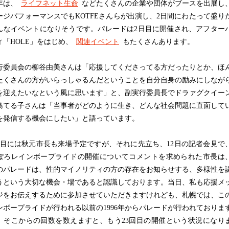
は、
ライフネット生命
などたくさんの企業や団体がブースを出展し
ージパフォーマンスでもKOTFEさんらが出演し、2日間にわたって盛り
んなイベントになりそうです。パレードは2日目に開催され、アフター
ィ「HOLE」をはじめ、
関連イベント
もたくさんあります。
委員会の柳谷由美さんは「応援してくださってる方だったりとか、ほ
たくさんの方がいらっしゃるんだということを自分自身の励みにしなが
を迎えたいなという風に思います」と、副実行委員長でドラァグクイー
島てる子さんは「当事者がどのように生き、どんな社会問題に直面して
を発信する機会にしたい」と語っています。
目には秋元市長も来場予定ですが、それに先立ち、12日の記者会見で
ぽろレインボープライドの開催についてコメントを求められた市長は
のパレードは、性的マイノリティの方の存在をお知らせする、多様性を
うという大切な機会・場であると認識しております。当日、私も応援メ
ジをお伝えするために参加させていただきますけれども、札幌では、こ
ンボープライドが行われる以前の1996年からパレードが行われておりま
、そこからの回数を数えますと、もう23回目の開催という状況になり