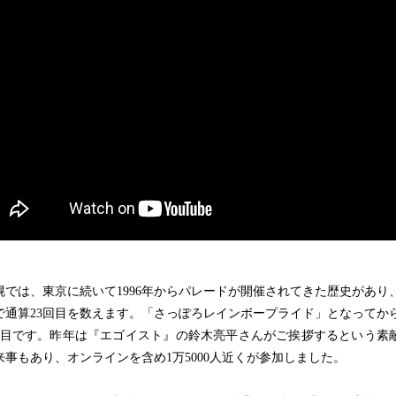
では、東京に続いて1996年からパレードが開催されてきた歴史があり
で通算23回目を数えます。「さっぽろレインボープライド」となってか
回目です。昨年は『エゴイスト』の鈴木亮平さんがご挨拶するという素
来事もあり、オンラインを含め1万5000人近くが参加しました。