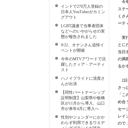
今年
インドで270万人登録の
ステ
日本人YouTuberがカミン
くさ
グアウト
ーテ
LGBT議連で当事者団体
などへのいやがらせの実
態が報告されました
実行
とに
9/22、オナンさん追悼イ
ベントが開催
当日
の満
今年のMTVアワードで活
躍したクィア・アーティ
るか
スト
ハノイプライドに清貴さ
2日
んが出演
さっ
【同性パートナーシップ
「こ
証明制度】山梨県や板橋
め合
区が11月から導入、山口
市が来年4月に導入へ
セー
レイ
性別やジェンダーにかか
わらず利用できるウエデ
ので