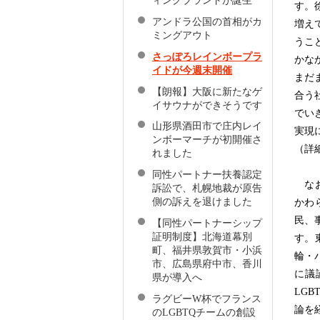
ィングブランドが誕生
す。
アンドラ公国の首相がカ
増え
ミングアウト
うこ
さっぽろレインボープラ
かな
イドが今週末開催
まだ
【朗報】大阪に新たなゲ
合う
イサウナができそうです
でい
山形県酒田市で庄内レイ
実現
ンボーマーチが初開催さ
（詳
れました
同性パートナー扶養認定
なお
訴訟で、札幌地裁が原告
側の訴えを退けました
かわ
民、
【同性パートナーシップ
証明制度】北海道幕別
す。
町、福井県敦賀市・小浜
輪・
市、広島県府中市、香川
に議
県が導入へ
LG
ラグビーW杯でフランス
論を
のLGBTQチームの創設