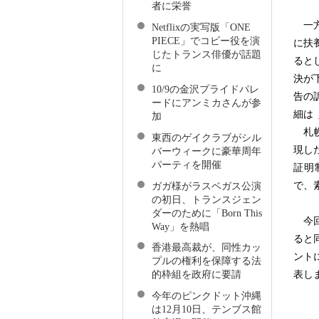
者に栄誉
一方
Netflixの実写版「ONE
PIECE」でコビー役を演
に扶
じたトランス俳優が話題
ると
に
決が
10/9の金沢プライドパレ
告の
ードにアンミカさんが参
細は
加
札幌
東西のゲイクラブがシル
現し
バーウィークに豪華周年
パーティを開催
証明
で、
ガガ様がラスベガス公演
の初日、トランスジェン
ダーのために「Born This
今回
Way」を熱唱
ると
香港最高裁が、同性カッ
ント
プルの権利を保障する法
表し
的枠組を政府に要請
今年のピンクドット沖縄
は12月10日、テンブス館