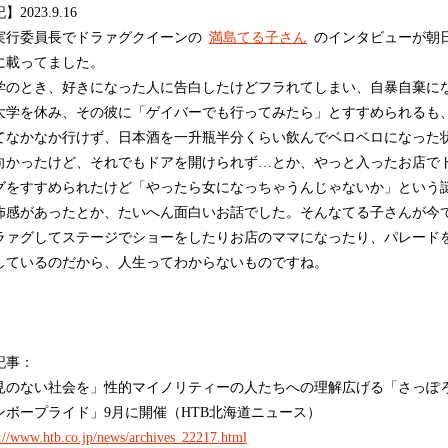
2023.9.16
行委員長でドラァグクイーンの
満島てる子さん
のインタビューが朝
に載ってました。
のとき、好きになった人に告白したけどフラれてしまい、自暴自棄に
大学を休み、その彼に「ゲイバーでも行ってみたら」とすすめられるも
てなかなか行けず、日本酒を一升瓶半分くらい飲んでベロベロになった
向かったけど、それでもドアを開けられず…とか、やっと入ったお店で
グをすすめられたけど「やったら女になっちゃうんじゃないか」という
怖感があったとか、たいへん面白いお話でした。そんなてる子さんが今
ラァグしてステージでショーをしたりお店のママになったり、パレード
しているのだから、人生ってわからないものですね。
記事：
見のない社会を」性的マイノリティーの人たちへの理解広げる「さっぽ
ンボープライド」9月に開催（HTB北海道ニュース）
s://www.htb.co.jp/news/archives_22217.html