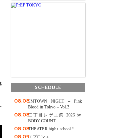
越
SCHEDULE
08.08
SMTOWN NIGHT – Pink
オ
Blood in Tokyo – Vol.3
08.08
二丁目レゲエ祭 2026 by
BODY COUNT
08.08
THEATER high↑ school ‼
08.09
エプロン＋