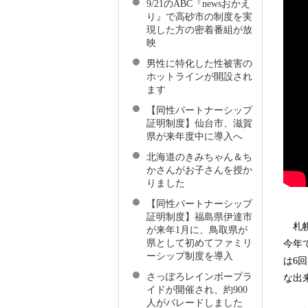
9/21のABC『newsおかえ
り』で高砂市の制度を実
現した方の密着番組が放
映
男性に特化した性被害の
ホットラインが開設され
ます
【同性パートナーシップ
証明制度】仙台市、滋賀
県が来年度中に導入へ
北海道のきみちゃん＆ち
かさんがお子さんを授か
りました
【同性パートナーシップ
証明制度】福島県伊達市
札幌
が来年1月に、鳥取県が
県として初めてファミリ
今年
ーシップ制度を導入
は6
さっぽろレインボープラ
な出
イドが開催され、約900
人がパレードしました