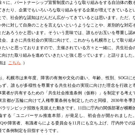
徐々に、パートナーシップ宣誓制度のような取り組みをする自治体の数
てきたり、企業でもいろいろな取り組みをする企業が増えてきていると
とで、社会的な認知はだんだん広がってきているとは思います。ただ、
か外に対して自身のことを言えないというようなことや、差別的な対応
まだあろうかと思います。そういう意味では、誰もがお互いを尊重し認
社会、まさに共生社会の実現に向けて、これからも札幌市として取り組
きたいと思っておりますので、主催されている方々と一緒に、共生社会
に向けた取り組みを進めていきたいと強く思っています」と語りました
細は
こちら
）
、札幌市は来年度、障害の有無や文化の違い、年齢、性別、SOGIに
らず、誰もが多様性を尊重する共生社会の実現に向けた理念を行政と
事業者が共有するための「共生社会推進条例（仮称）」を制定する考え
東京都が五輪に向けて人権尊重条例を制定したのと同様、2030年冬季
パラリンピック招致を見据えた動きです。11日に庁内の関係部署が横断
論する「ユニバーサル推進本部」が発足し、初会合が開かれました
BTQや障害者、有識者らによる委員会を11月にも立ち上げ、庁内外での
経て条例制定を目指すそうです。