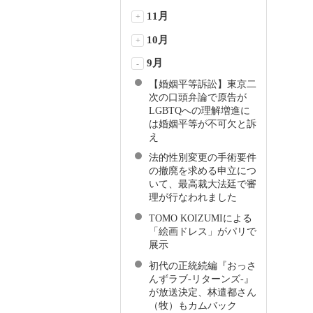
11月
+
10月
+
9月
-
【婚姻平等訴訟】東京二
次の口頭弁論で原告が
LGBTQへの理解増進に
は婚姻平等が不可欠と訴
え
法的性別変更の手術要件
の撤廃を求める申立につ
いて、最高裁大法廷で審
理が行なわれました
TOMO KOIZUMIによる
「絵画ドレス」がパリで
展示
初代の正統続編『おっさ
んずラブ-リターンズ-』
が放送決定、林遣都さん
（牧）もカムバック