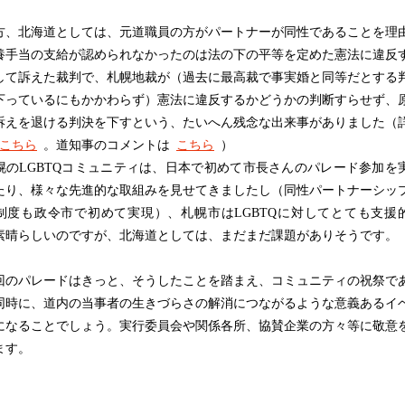
、北海道としては、元道職員の方がパートナーが同性であることを理
養手当の支給が認められなかったのは法の下の平等を定めた憲法に違反
して訴えた裁判で、札幌地裁が（過去に最高裁で事実婚と同等だとする
下っているにもかかわらず）憲法に違反するかどうかの判断すらせず、
訴えを退ける判決を下すという、たいへん残念な出来事がありました（
こちら
。道知事のコメントは
こちら
）
のLGBTQコミュニティは、日本で初めて市長さんのパレード参加を
たり、様々な先進的な取組みを見せてきましたし（同性パートナーシッ
制度も政令市で初めて実現）、札幌市はLGBTQに対してとても支援
素晴らしいのですが、北海道としては、まだまだ課題がありそうです。
のパレードはきっと、そうしたことを踏まえ、コミュニティの祝祭で
同時に、道内の当事者の生きづらさの解消につながるような意義あるイ
になることでしょう。実行委員会や関係各所、協賛企業の方々等に敬意
ます。