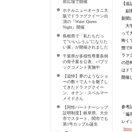
前広場で開催
【追記】
ホテルニューオータニ大
副実
阪でドラァグクイーン出
新聞
演の『Water Queen
大学
Night』開催
って
島根県で「私たちだっ
怖く
て”いいふうふ”になりた
い展」が開催されました
態で
ラァ
千葉県が多様性尊重条例
の骨子案を公表、パブリ
の恐
ックコメント実施中
はド
【追悼】夢のようなショ
開催
ーの数々で人々を魅了し
てきたドラァグクイー
ン、オナン・スペルマー
メイドさん
参考
【同性パートナーシップ
証明制度】岐阜県、大分
「偏
市でスタート、関市でも
レイ
第1号カップル誕生
http