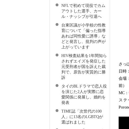
NFLで初めて現役でカム
アウトした選手、カー
ル・ナッシブが引退へ
台東区議が小学校の性教
育について「偏った指導
あれば同性愛に誘導」な
どと発言し、批判の声が
上がっています
HIV検査結果を1年間知ら
されずエイズを発症した
さっ
元受刑者が国を訴えた裁
日時：
判で、原告が実質的に勝
訴
会場
前）
タイのBLドラマで恋人役
を演じた2人が実際に恋
MC
愛関係に発展し、婚約を
ステ
発表
Por
TIME誌「次世代の100
人」に13名のLGBTQが
選ばれました