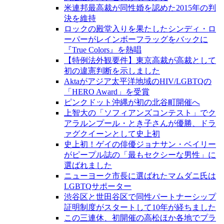
米連邦最高裁が同性婚を認めた2015年の判
決を維持
ロックの殿堂入りを果たしたシンディ・ロ
ーパーがレインボーフラッグをバックに
『True Colors』を熱唱
【特例法外観要件】東京高裁が高裁として
初の違憲判断を示しました
Aktaがアジア太平洋地域のHIV/LGBTQの
「HERO Award」を受賞
ピンクドット沖縄が初の北谷町開催へ
上智大の「ソフィアンズコンテスト」でク
アラルンプール・とき子さんが優勝、ドラ
ァグクイーンとして史上初
史上初！ゲイの俳優ジョナサン・ベイリー
がピープル誌の「最もセクシーな男性」に
選ばれました
ニューヨーク市長に選ばれたマムダニ氏は
LGBTQサポーター
渋谷区と世田谷区で同性パートナーシップ
証明制度がスタートして10年が経ちました
この三連休、初開催の高松ほか各地でプラ