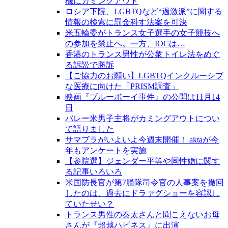
機にカミングアウト
ロシア下院、LGBTQなど“過激派”に関する
情報の検索に罰金科す法案を可決
米五輪委がトランス女子選手の女子競技へ
の参加を禁止へ。一方、IOCは…
香港のトランス男性が公衆トイレ法をめぐ
る訴訟で勝訴
【ご協力のお願い】LGBTQインクルーシブ
な医療に向けた「PRISM調査」
映画『ブルーボーイ事件』の公開は11月14
日
バレー米男子主将がカミングアウトについ
て語りました
サマブラがいよいよ今週末開催！ aktaが今
年もアンケートを実施
【参院選】ジェンダー平等や同性婚に関す
る記事いろいろ
米国防長官が第7艦隊司令官の人事案を撤回
したのは、過去にドラァグショーを容認し
ていたせい？
トランス男性の奏太さんと聞こえないお母
さんが『超越ハピネス』に出演