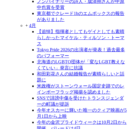
ノンバイナリーの詩人・成清朔さんが中原
中也賞を受賞
東京都でクレード1bのエムポックスの報告
がありました
+
4月
【追悼】指揮者としてもゲイとしても素晴
らしかったマイケル・ティルソン・トーマ
ス
Tokyo Pride 2026の出演者が発表！過去最多
のパフォーマー
北海道のLGBTQ団体が「変なLGBT教えな
くていい」発言に抗議
和田彩花さんの結婚報告が素晴らしいと話
題に
米政権がストーンウォール国定史跡でのレ
インボーフラッグ掲揚を認めました
SNSで誹謗中傷を受けたトランスジェンダ
ーの町議が提訴
今年オスカーに輝いた唯一のクィア映画が5
月1日から上映
今年の金沢プライドウィークは10月2日から
開催、パレードは4日