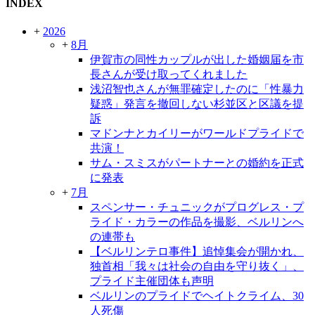
INDEX
+
2026
+
8月
伊賀市の同性カップルが出した婚姻届を市
長さんが受け取ってくれました
浅沼智也さんが無罪確定したのに「性暴力
疑惑」発言を撤回しない杉並区と区議を提
訴
マドンナとカイリーがワールドプライドで
共演！
サム・スミスがパートナーとの婚約を正式
に発表
+
7月
スペンサー・チュニックがプログレス・プ
ライド・カラーの作品を撮影、ベルリンへ
の連帯も
【ベルリンテロ事件】追悼集会が開かれ、
独首相「我々は社会の自由を守り抜く」、
プライド主催団体も声明
ベルリンのプライドでヘイトクライム、30
人死傷