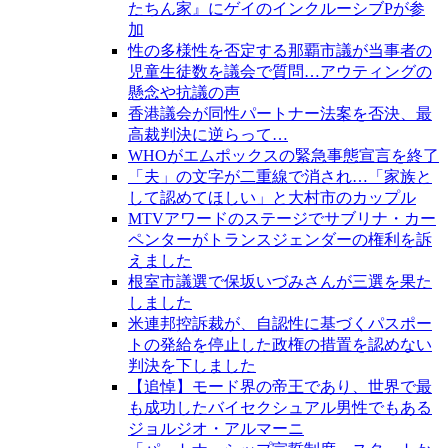
たちん家』にゲイのインクルーシブPが参
加
性の多様性を否定する那覇市議が当事者の
児童生徒数を議会で質問…アウティングの
懸念や抗議の声
香港議会が同性パートナー法案を否決、最
高裁判決に逆らって…
WHOがエムポックスの緊急事態宣言を終了
「夫」の文字が二重線で消され…「家族と
して認めてほしい」と大村市のカップル
MTVアワードのステージでサブリナ・カー
ペンターがトランスジェンダーの権利を訴
えました
根室市議選で保坂いづみさんが三選を果た
しました
米連邦控訴裁が、自認性に基づくパスポー
トの発給を停止した政権の措置を認めない
判決を下しました
【追悼】モード界の帝王であり、世界で最
も成功したバイセクシュアル男性でもある
ジョルジオ・アルマーニ