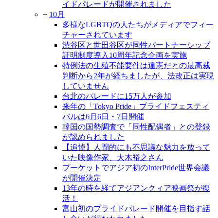
イドパレードが開催されました
+
10月
多様なLGBTQの人たちがメディアでフィー
チャーされています
渋谷区と世田谷区が同性パートナーシップ
証明制度導入10周年記念企画を実施
特例法の生殖不能要件は違憲だとの最高裁
判断から2年が経ちましたが、法改正は実現
していません
台北のパレードに15万人が参加
来年の「Tokyo Pride」プライドフェスティ
バルは6月6日・7日開催
韓国の国勢調査で「同性配偶者」との登録
が認められました
【追悼】人間的にも不思議な魅力を放って
いた映像作家、大木裕之さん
プーケットでアジア初のInterPride世界会議
が開催決定
13年の時を経てアジアンクィア映画祭が復
活！
富山初のプライドパレード開催を目指す話