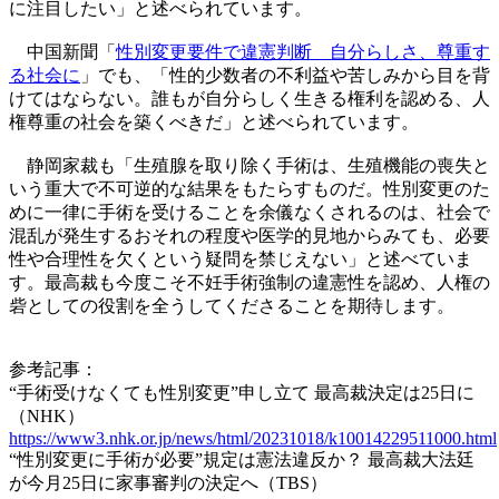
に注目したい」と述べられています。
中国新聞「
性別変更要件で違憲判断 自分らしさ、尊重す
る社会に
」でも、「性的少数者の不利益や苦しみから目を背
けてはならない。誰もが自分らしく生きる権利を認める、人
権尊重の社会を築くべきだ」と述べられています。
静岡家裁も「生殖腺を取り除く手術は、生殖機能の喪失と
いう重大で不可逆的な結果をもたらすものだ。性別変更のた
めに一律に手術を受けることを余儀なくされるのは、社会で
混乱が発生するおそれの程度や医学的見地からみても、必要
性や合理性を欠くという疑問を禁じえない」と述べていま
す。最高裁も今度こそ不妊手術強制の違憲性を認め、人権の
砦としての役割を全うしてくださることを期待します。
参考記事：
“手術受けなくても性別変更”申し立て 最高裁決定は25日に
（NHK）
https://www3.nhk.or.jp/news/html/20231018/k10014229511000.html
“性別変更に手術が必要”規定は憲法違反か？ 最高裁大法廷
が今月25日に家事審判の決定へ（TBS）