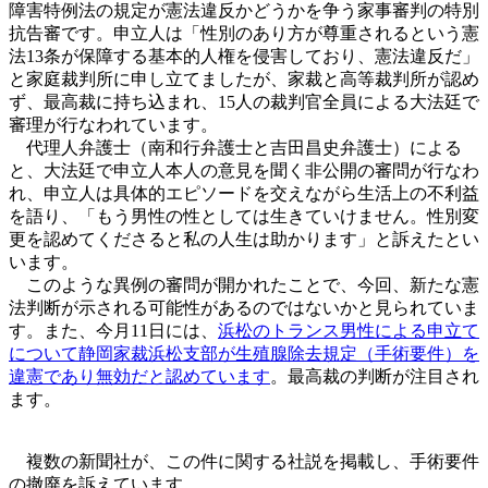
障害特例法の規定が憲法違反かどうかを争う家事審判の特別
抗告審です。申立人は「性別のあり方が尊重されるという憲
法13条が保障する基本的人権を侵害しており、憲法違反だ」
と家庭裁判所に申し立てましたが、家裁と高等裁判所が認め
ず、最高裁に持ち込まれ、15人の裁判官全員による大法廷で
審理が行なわれています。
代理人弁護士（南和行弁護士と吉田昌史弁護士）による
と、大法廷で申立人本人の意見を聞く非公開の審問が行なわ
れ、申立人は具体的エピソードを交えながら生活上の不利益
を語り、「もう男性の性としては生きていけません。性別変
更を認めてくださると私の人生は助かります」と訴えたとい
います。
このような異例の審問が開かれたことで、今回、新たな憲
法判断が示される可能性があるのではないかと見られていま
す。また、今月11日には、
浜松のトランス男性による申立て
について静岡家裁浜松支部が生殖腺除去規定（手術要件）を
違憲であり無効だと認めています
。最高裁の判断が注目され
ます。
複数の新聞社が、この件に関する社説を掲載し、手術要件
の撤廃を訴えています。