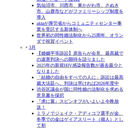
気仙沼市、川西市、東かがわ市、さぬき
市、山鹿市などがファミリーシップ制度を
導入
aktaが厚労省からコミュニティセンター事
業を受託する新体制へ
世界初の同性婚法制化から25周年、オラン
ダで祝賀イベント
+
3月
【婚姻平等訴訟】原告らが会見、最高裁で
の違憲判決への期待を語りました
2025年の新規HIV感染報告数が過去最少と
なりました
「結婚の自由をすべての人に」訴訟は最高
裁大法廷へ、判決は早ければ2026年度中
渋谷区議会が国に同性婚の法制化を求める
意見書を採択
『虎に翼』スピンオフがいよいよ今晩放
送！
ミラノでジェイク・アディコフ選手が金、
冬季での金はゲイアスリート（個人）とし
て初