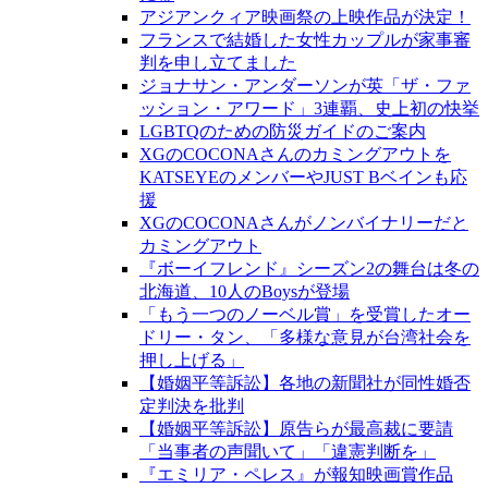
アジアンクィア映画祭の上映作品が決定！
フランスで結婚した女性カップルが家事審
判を申し立てました
ジョナサン・アンダーソンが英「ザ・ファ
ッション・アワード」3連覇、史上初の快挙
LGBTQのための防災ガイドのご案内
XGのCOCONAさんのカミングアウトを
KATSEYEのメンバーやJUST Bベインも応
援
XGのCOCONAさんがノンバイナリーだと
カミングアウト
『ボーイフレンド』シーズン2の舞台は冬の
北海道、10人のBoysが登場
「もう一つのノーベル賞」を受賞したオー
ドリー・タン、「多様な意見が台湾社会を
押し上げる」
【婚姻平等訴訟】各地の新聞社が同性婚否
定判決を批判
【婚姻平等訴訟】原告らが最高裁に要請
「当事者の声聞いて」「違憲判断を」
『エミリア・ペレス』が報知映画賞作品