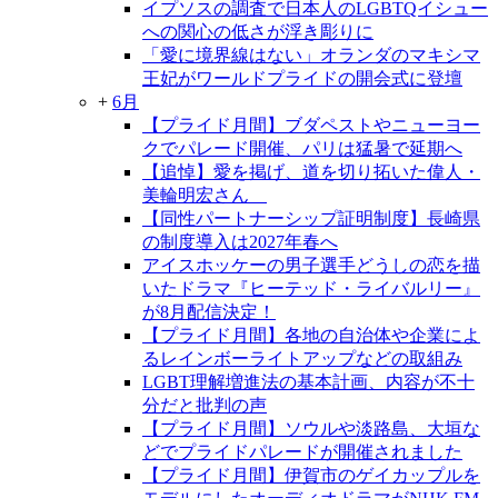
イプソスの調査で日本人のLGBTQイシュー
への関心の低さが浮き彫りに
「愛に境界線はない」オランダのマキシマ
王妃がワールドプライドの開会式に登壇
+
6月
【プライド月間】ブダペストやニューヨー
クでパレード開催、パリは猛暑で延期へ
【追悼】愛を掲げ、道を切り拓いた偉人・
美輪明宏さん
【同性パートナーシップ証明制度】長崎県
の制度導入は2027年春へ
アイスホッケーの男子選手どうしの恋を描
いたドラマ『ヒーテッド・ライバルリー』
が8月配信決定！
【プライド月間】各地の自治体や企業によ
るレインボーライトアップなどの取組み
LGBT理解増進法の基本計画、内容が不十
分だと批判の声
【プライド月間】ソウルや淡路島、大垣な
どでプライドパレードが開催されました
【プライド月間】伊賀市のゲイカップルを