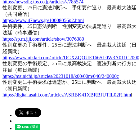
https://newsdig.tbs.co.jp/articles/-/785574
性別変更、25日に憲法判断へ 手術要件巡り、最高裁大法廷
（共同通信）
https://www.47news.jp/10008056p2.html
手術要件、25日憲法判断 性別変更の法規定巡り 最高裁大
法廷（時事通信）
https://sp.m.jiji.com/article/show/3076380
性別変更の手術要件、25日に憲法判断へ 最高裁大法廷（日
経新聞）
https://www.nikkei.com/article/DGXZQOUE166SL0W3A011C2000
性別変更の手術規定、25日に最高裁決定 憲法判断の行方に
注目（毎日新聞）
https://mainichi.jp/articles/20231018/k00/00m/040/240000c
性別変更に手術要求は違憲か、25日に判断へ 最高裁大法廷
（朝日新聞）
https://digital.asahi.com/articles/ASRBK41XBRBJUTIL02R.htm
l