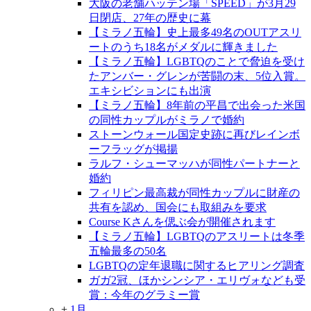
大阪の老舗ハッテン場「SPEED」が3月29
日閉店、27年の歴史に幕
【ミラノ五輪】史上最多49名のOUTアスリ
ートのうち18名がメダルに輝きました
【ミラノ五輪】LGBTQのことで脅迫を受け
たアンバー・グレンが苦闘の末、5位入賞。
エキシビションにも出演
【ミラノ五輪】8年前の平昌で出会った米国
の同性カップルがミラノで婚約
ストーンウォール国定史跡に再びレインボ
ーフラッグが掲揚
ラルフ・シューマッハが同性パートナーと
婚約
フィリピン最高裁が同性カップルに財産の
共有を認め、国会にも取組みを要求
Course Kさんを偲ぶ会が開催されます
【ミラノ五輪】LGBTQのアスリートは冬季
五輪最多の50名
LGBTQの定年退職に関するヒアリング調査
ガガ2冠、ほかシンシア・エリヴォなども受
賞：今年のグラミー賞
+
1月