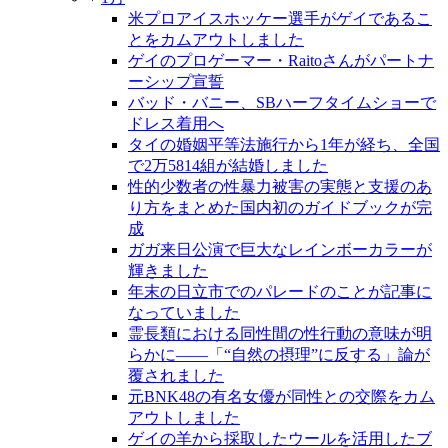
米プロアイスホッケー選手がゲイであるこ
とをカムアウトしました
ゲイのプロゲーマー・Raitoさんがパートナ
ーシップ宣誓
バッド・バニー、SBハーフタイムショーで
ドレス着用へ
タイの婚姻平等法施行から1年が経ち、全国
で2万5814組が結婚しました
性的少数者の性暴力被害の実態と支援のあ
り方をまとめた国内初のガイドブックが完
成
ガガ来日公演で巨大なレインボーカラーが
輝きました
年末の日立市でのパレードのことが記事に
なっていました
霊長類における同性間の性行動の意味が明
らかに――「“自然の摂理”に反する」論が
覆されました
元BNK48の有名女優が同性との交際をカム
アウトしました
ゲイの羊から採取したウールを活用したブ