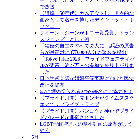
モデルにしたオーディオドラマがNHK FM
で放送
【追悼】50年代にカムアウトし、世界的な
画家として名声を博したデイヴィッド・ホ
ックニー
クイーン・ジーンがトニー賞受賞、トラン
スジェンダーとして初
「結婚の自由をすべての人に」訴訟の原告
らが最高裁に3万6000人分の署名を提出
「Tokyo Pride 2026」プライドフェスティバ
ルが閉幕、約27万人の参加で盛り上がりま
した
日本学術会議が婚姻平等実現に向けた民法
改正を提案
6/7に締め切られる2つの署名にご協力を！
【プライド月間】マドンナがタイムズスク
エアでサプライズ・ライブ
【プライド月間】バンコクと神戸でプライ
ドパレードが開催されました
LGBT理解増進法の基本計画の原案がよう
やく
+
5月