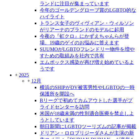
ランドに注目が集まっています
今年のゴールデングローブ賞のLGBTQ的な
ハイライト
トランス女子のヴィヴィアン・ウィルソン
がリアーナのブランドのモデルに起用
今夜の『虹クロ』にかずえちゃんらが登
場、19歳のゲイのお悩みに答えます
SUUMOがLGBTQフレンドリー物件を増や
すための取組みを社内で共有
エムポックス感染が再び増え始めているよ
うです
+
2025
+
12月
横浜のSHIPがDV被害男性やLGBTQの一時
保護所を開設へ
Bリーグで初めてカムアウトした選手がプ
ライドセンターを訪問
米国が18歳未満の性別適合医療を禁止しよ
うとしています
朝日新聞にLGBTQツーリズムの記事が掲載
ドリアン・ロロブリジーダさんが主演の新