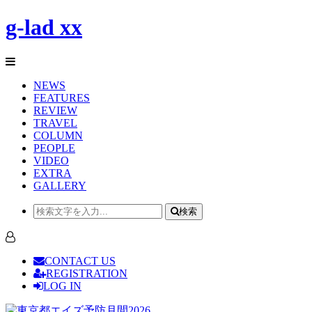
g-lad xx
NEWS
FEATURES
REVIEW
TRAVEL
COLUMN
PEOPLE
VIDEO
EXTRA
GALLERY
検索
CONTACT US
REGISTRATION
LOG IN