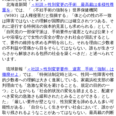
北海道新聞「
＜社説＞性別変更の手術 最高裁は多様性尊
重を
」では、「（不妊手術の強制を）世界保健機関
（WHO）は人権侵害だと指摘する」「体と心の性の不一致
は障害ではないとの理解が国際的には確立されつつある。そ
れに逆行する特例法の抜本的見直しも求められる」として、
「自民党の一部保守派は、手術要件が違憲となれば公衆トイ
レや浴場などで女性の安全が脅かされ社会が混乱するとし
て、要件の維持を求める声明を出した。それを理由に少数者
の不利益や苦痛から目をそらしてはならない。誰もが生きづ
らさから解放される包摂の社会を築くべきだ」と述べられて
います。
琉球新報「
＜社説＞性別変更要件 違憲 手術「強制」は
撤廃せよ
」では、「特例法制定時と比べ、性同一性障害や性
的少数者への理解は大きく進展している。家裁浜松支部の審
判理由でも「急激な変化を避けることも、規定の目的の一
つ」としながらも「社会的状況の変化を踏まえると、配慮す
べき変化の急激さも緩和されたとみることができる」とし
た」「厳しい要件が壁となり、性別変更を諦める人も多い可
能性がある」「自分らしく生きやすい社会において、誰かが
取り残されるようなことがあってはならない。最高裁の判断