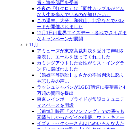
賞・海外部門を受賞
今夜の『虹クロ』は「同性カップルがどん
な人生を歩んでいるのか知りたい」
この週末、大分、和歌山、北谷などでパレ
ードが開催されました
12月1日は世界エイズデー：各地でさまざま
なキャンペーンが展開
+
11月
アミューズが東京高裁判決を受けて声明を
発表し、エールを送ってくれました
カミングアウトした女性がミス・イングラ
ンドに選ばれました
【婚姻平等訴訟】まさかの不当判決に怒り
や悲しみの声…
ラッシュジャパンがLGBT議連に要望書と4
万超の賛同を提出
東京レインボープライドが常設コミュニテ
ィスペースを開設
【追悼】映画『スワンソング』での演技も
素晴らしかったゲイの俳優、ウド・キアー
イズミ・セクシーさんはじめいろんな人た