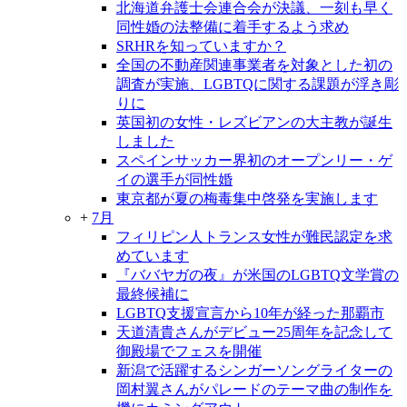
北海道弁護士会連合会が決議、一刻も早く
同性婚の法整備に着手するよう求め
SRHRを知っていますか？
全国の不動産関連事業者を対象とした初の
調査が実施、LGBTQに関する課題が浮き彫
りに
英国初の女性・レズビアンの大主教が誕生
しました
スペインサッカー界初のオープンリー・ゲ
イの選手が同性婚
東京都が夏の梅毒集中啓発を実施します
+
7月
フィリピン人トランス女性が難民認定を求
めています
『ババヤガの夜』が米国のLGBTQ文学賞の
最終候補に
LGBTQ支援宣言から10年が経った那覇市
天道清貴さんがデビュー25周年を記念して
御殿場でフェスを開催
新潟で活躍するシンガーソングライターの
岡村翼さんがパレードのテーマ曲の制作を