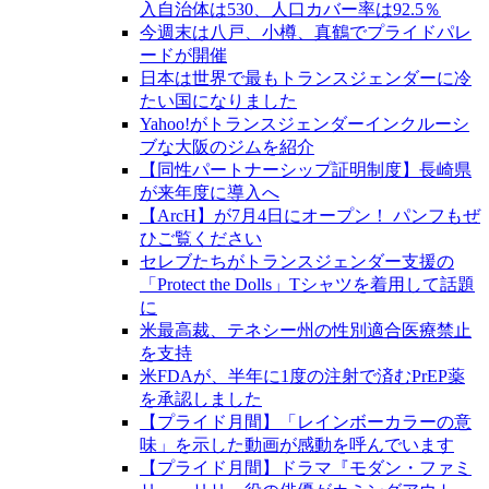
入自治体は530、人口カバー率は92.5％
今週末は八戸、小樽、真鶴でプライドパレ
ードが開催
日本は世界で最もトランスジェンダーに冷
たい国になりました
Yahoo!がトランスジェンダーインクルーシ
ブな大阪のジムを紹介
【同性パートナーシップ証明制度】長崎県
が来年度に導入へ
【ArcH】が7月4日にオープン！ パンフもぜ
ひご覧ください
セレブたちがトランスジェンダー支援の
「Protect the Dolls」Tシャツを着用して話題
に
米最高裁、テネシー州の性別適合医療禁止
を支持
米FDAが、半年に1度の注射で済むPrEP薬
を承認しました
【プライド月間】「レインボーカラーの意
味」を示した動画が感動を呼んでいます
【プライド月間】ドラマ『モダン・ファミ