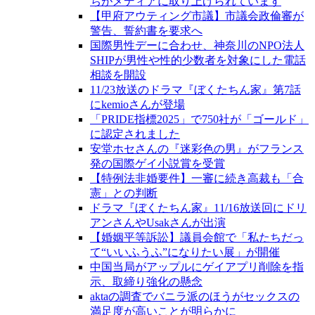
ちがメディアに取り上げられています
【甲府アウティング市議】市議会政倫審が
警告、誓約書を要求へ
国際男性デーに合わせ、神奈川のNPO法人
SHIPが男性や性的少数者を対象にした電話
相談を開設
11/23放送のドラマ『ぼくたちん家』第7話
にkemioさんが登場
「PRIDE指標2025」で750社が「ゴールド」
に認定されました
安堂ホセさんの『迷彩色の男』がフランス
発の国際ゲイ小説賞を受賞
【特例法非婚要件】一審に続き高裁も「合
憲」との判断
ドラマ『ぼくたちん家』11/16放送回にドリ
アンさんやUsakさんが出演
【婚姻平等訴訟】議員会館で「私たちだっ
て“いいふうふ”になりたい展」が開催
中国当局がアップルにゲイアプリ削除を指
示、取締り強化の懸念
aktaの調査でバニラ派のほうがセックスの
満足度が高いことが明らかに