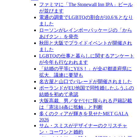
ファミマに「The Stonewall Inn IPA」ビール
が並びます
電通の調査でLGBTQの割合が10.6％となり
ました
ローソンがレインボーパッケージの「から
あげクン」を発売
秋田と大阪でプライドイベントが開催され
ました
LGBTQの仕事と暮らしに関するアンケート
が今年も行なわれます
「結婚の平等にYES！」が全47都道府県に
拡大、議連に要望も
名古屋と山口でパレードが開催されました
ポーランドがEU他国で同性婚したふうふの
結婚を初めて承認
大阪高裁、男／女だけに限られる戸籍記載
は「憲法14条に抵触」と判断
多くのクィアが輝きを見せたMET GALA
2026
サム・スミスがデザイナーのクリスチャ
ン・コーワンと婚約