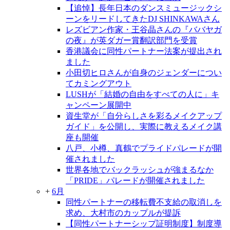
【追悼】長年日本のダンスミュージックシ
ーンをリードしてきたDJ SHINKAWAさん
レズビアン作家・王谷晶さんの『ババヤガ
の夜』が英ダガー賞翻訳部門を受賞
香港議会に同性パートナー法案が提出され
ました
小田切ヒロさんが自身のジェンダーについ
てカミングアウト
LUSHが「結婚の自由をすべての人に」キ
ャンペーン展開中
資生堂が「自分らしさを彩るメイクアップ
ガイド」を公開し、実際に教えるメイク講
座も開催
八戸、小樽、真鶴でプライドパレードが開
催されました
世界各地でバックラッシュが強まるなか
「PRIDE」パレードが開催されました
+
6月
同性パートナーの移転費不支給の取消しを
求め、大村市のカップルが提訴
【同性パートナーシップ証明制度】制度導