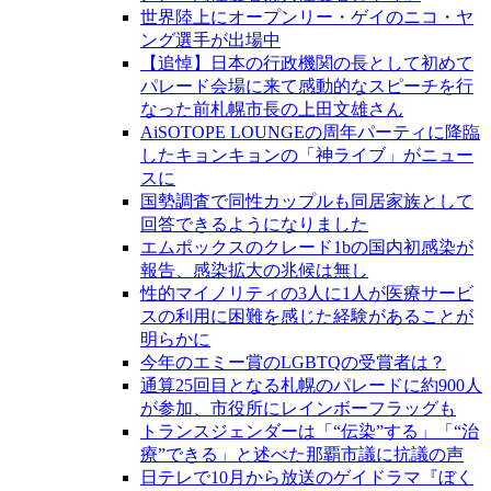
世界陸上にオープンリー・ゲイのニコ・ヤ
ング選手が出場中
【追悼】日本の行政機関の長として初めて
パレード会場に来て感動的なスピーチを行
なった前札幌市長の上田文雄さん
AiSOTOPE LOUNGEの周年パーティに降臨
したキョンキョンの「神ライブ」がニュー
スに
国勢調査で同性カップルも同居家族として
回答できるようになりました
エムポックスのクレード1bの国内初感染が
報告、感染拡大の兆候は無し
性的マイノリティの3人に1人が医療サービ
スの利用に困難を感じた経験があることが
明らかに
今年のエミー賞のLGBTQの受賞者は？
通算25回目となる札幌のパレードに約900人
が参加、市役所にレインボーフラッグも
トランスジェンダーは「“伝染”する」「“治
療”できる」と述べた那覇市議に抗議の声
日テレで10月から放送のゲイドラマ『ぼく