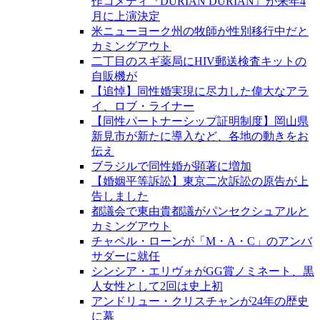
作コメディ『DURIAN DURIAN』が来年4
月に上演決定
米ニューヨーク州の牧師が性別移行中だと
カミングアウト
二丁目のスギ薬局にHIV郵送検査キットの
自販機が
【追悼】同性婚実現に尽力した偉大なアラ
イ、ロブ・ライナー
【同性パートナーシップ証明制度】岡山県
新見市が新たに導入など、各地の動きをお
伝え
ブラジルで同性婚が顕著に増加
【婚姻平等訴訟】東京二次訴訟の原告が上
告しました
都議会で東由貴都議がパンセクシュアルと
カミングアウト
チャペル・ローンが「M・A・C」のアンバ
サダーに就任
シンシア・エリヴォがGG賞ノミネート、黒
人女性として2回は史上初
アンドリュー・クリスチャンが24年の歴史
に幕