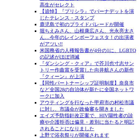
高生がセレクト
【追悼】『プリシラ』でバーナデットを演
じたテレンス・スタンプ
鹿児島で初のプライドパレードが開催
堀ちえみさん、山根康広さん、光永亮太さ
ん…今年のレインボーフェスタ！の出演者
がアツい!!
米国務省の人権報告書が4分の1に、LGBTQ
の記述がほぼ消滅
『ダンシング・クィア』で芥川也寸志サン
トリー作曲賞を受賞した向井航さんの新作
『クィーン』が上演
【同性パートナーシップ証明制度】奈良市
など全国28の自治体が新たに全国ネットワ
ークに加入
アウティングを行なった甲府市の村松市議
に対し、市議会が政倫審を開きました
エイズ予防指針改正案で、HIV陽性者の診
療や介護拒否は偏見・差別に当たると明記
されることになりました
上野で浴衣祭りが開催されます