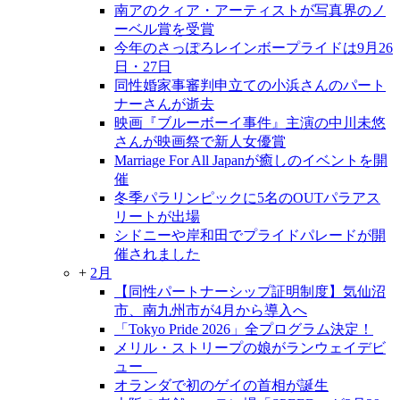
南アのクィア・アーティストが写真界のノ
ーベル賞を受賞
今年のさっぽろレインボープライドは9月26
日・27日
同性婚家事審判申立ての小浜さんのパート
ナーさんが逝去
映画『ブルーボーイ事件』主演の中川未悠
さんが映画祭で新人女優賞
Marriage For All Japanが癒しのイベントを開
催
冬季パラリンピックに5名のOUTパラアス
リートが出場
シドニーや岸和田でプライドパレードが開
催されました
+
2月
【同性パートナーシップ証明制度】気仙沼
市、南九州市が4月から導入へ
「Tokyo Pride 2026」全プログラム決定！
メリル・ストリープの娘がランウェイデビ
ュー
オランダで初のゲイの首相が誕生