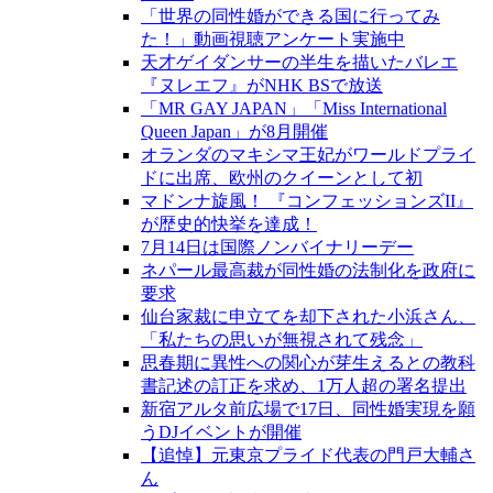
「世界の同性婚ができる国に行ってみ
た！」動画視聴アンケート実施中
天才ゲイダンサーの半生を描いたバレエ
『ヌレエフ』がNHK BSで放送
「MR GAY JAPAN」「Miss International
Queen Japan」が8月開催
オランダのマキシマ王妃がワールドプライ
ドに出席、欧州のクイーンとして初
マドンナ旋風！ 『コンフェッションズII』
が歴史的快挙を達成！
7月14日は国際ノンバイナリーデー
ネパール最高裁が同性婚の法制化を政府に
要求
仙台家裁に申立てを却下された小浜さん、
「私たちの思いが無視されて残念」
思春期に異性への関心が芽生えるとの教科
書記述の訂正を求め、1万人超の署名提出
新宿アルタ前広場で17日、同性婚実現を願
うDJイベントが開催
【追悼】元東京プライド代表の門戸大輔さ
ん