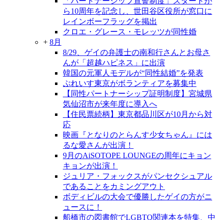
「パートナーシップ宣誓制度」スタートか
ら10周年を記念し、世田谷区役所が窓口に
レインボーフラッグを掲出
クロエ・グレース・モレッツが同性婚
+
8月
8/29、ゲイの弁護士の南和行さんとお母さ
んが「超越ハピネス」に出演
韓国の元軍人モデルが“同性結婚”を発表
ぷれいす東京がボランティアを募集中
【同性パートナーシップ証明制度】宮城県
気仙沼市が来年度に導入へ
【住民票続柄】東京都品川区が10月から対
応
映画『となりのとらんす少女ちゃん』には
るな愛さんが出演！
9月のAiSOTOPE LOUNGEの周年にキョン
キョンが出演！
ジュリア・フォックスがパンセクシュアル
であることをカミングアウト
ボディビルの大会で優勝したゲイの方がニ
ュースに！
船橋市の図書館でLGBTQ関連本を特集、中