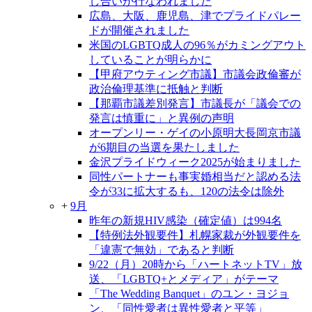
し合いが行なわれました
広島、大阪、鹿児島、津でプライドパレー
ドが開催されました
米国のLGBTQ成人の96％がカミングアウト
していることが明らかに
【甲府アウティング市議】市議会政倫審が
政治倫理基準に抵触と判断
【那覇市議差別発言】市議長が「議会での
発言は慎重に」と異例の声明
オープンリー・ゲイの小原明大長岡京市議
が6期目の当選を果たしました
金沢プライドウィーク2025が始まりました
同性パートナーも事実婚相当だと認める法
令が33に拡大するも、120の法令は除外
+
9月
昨年の新規HIV感染（確定値）は994名
【特例法外観要件】札幌家裁が外観要件を
「違憲で無効」であると判断
9/22（月）20時から「ハートネットTV」放
送、「LGBTQ+とメディア」がテーマ
「The Wedding Banquet」のユン・ヨジョ
ン、「同性愛者は異性愛者と平等」