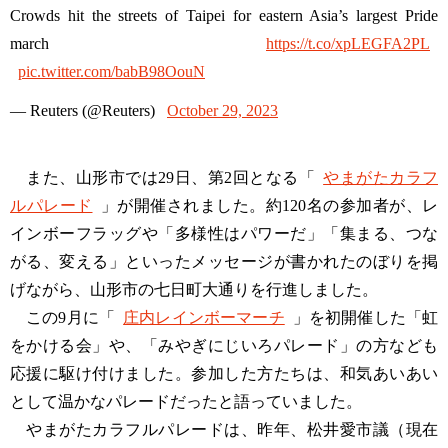
Crowds hit the streets of Taipei for eastern Asia’s largest Pride
march
https://t.co/xpLEGFA2PL
pic.twitter.com/babB98OouN
— Reuters (@Reuters)
October 29, 2023
また、山形市では29日、第2回となる「
やまがたカラフ
ルパレード
」が開催されました。約120名の参加者が、レ
インボーフラッグや「多様性はパワーだ」「集まる、つな
がる、変える」といったメッセージが書かれたのぼりを掲
げながら、山形市の七日町大通りを行進しました。
この9月に「
庄内レインボーマーチ
」を初開催した「虹
をかける会」や、「みやぎにじいろパレード」の方なども
応援に駆け付けました。参加した方たちは、和気あいあい
として温かなパレードだったと語っていました。
やまがたカラフルパレードは、昨年、松井愛市議（現在