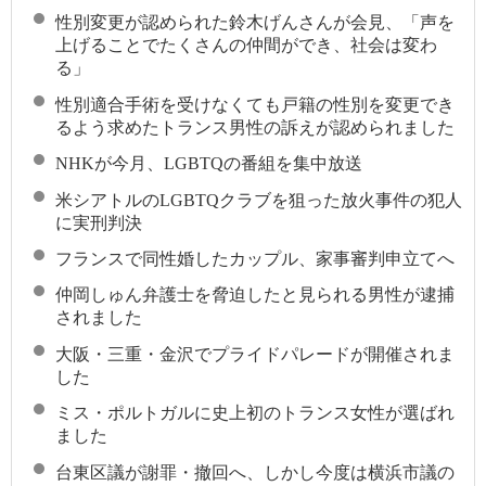
性別変更が認められた鈴木げんさんが会見、「声を
上げることでたくさんの仲間ができ、社会は変わ
る」
性別適合手術を受けなくても戸籍の性別を変更でき
るよう求めたトランス男性の訴えが認められました
NHKが今月、LGBTQの番組を集中放送
米シアトルのLGBTQクラブを狙った放火事件の犯人
に実刑判決
フランスで同性婚したカップル、家事審判申立てへ
仲岡しゅん弁護士を脅迫したと見られる男性が逮捕
されました
大阪・三重・金沢でプライドパレードが開催されま
した
ミス・ポルトガルに史上初のトランス女性が選ばれ
ました
台東区議が謝罪・撤回へ、しかし今度は横浜市議の