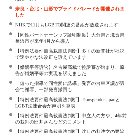
奈良・台北・山形でプライドパレードが開催されま
した
NHKで11月もLGBTQ関連の番組が放送されます
【同性パートナーシップ証明制度】大分県と滋賀県
長浜市が来年4月から導入
【特例法要件最高裁憲法判断】多くの新聞社が社説
で速やかな法改正を訴えています
【婚姻平等訴訟】名古屋高裁で控訴審が始まり、原
告が婚姻平等の実現を訴えました
「偏った指導で同性愛に誘導」発言の台東区議が議
会で謝罪、一部発言撤回も
【特例法要件最高裁憲法判断】TransgenderJapanと
LGBT法連合会が声明を発表
【特例法要件最高裁憲法判断】申立人の方や、4年前
の裁判の臼井さんなどのコメント
【特例法要件最高裁憲法判断】注目の判決文の要旨