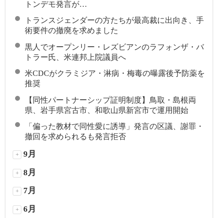
トンデモ発言が…
トランスジェンダーの方たちが最高裁に出向き、手
術要件の撤廃を求めました
黒人でオープンリー・レズビアンのラフォンザ・バ
トラー氏、米連邦上院議員へ
米CDCがクラミジア・淋病・梅毒の曝露後予防薬を
推奨
【同性パートナーシップ証明制度】鳥取・島根両
県、岩手県宮古市、和歌山県新宮市で運用開始
「偏った教材で同性愛に誘導」発言の区議、謝罪・
撤回を求められるも発言拒否
9月
+
8月
+
7月
+
6月
+