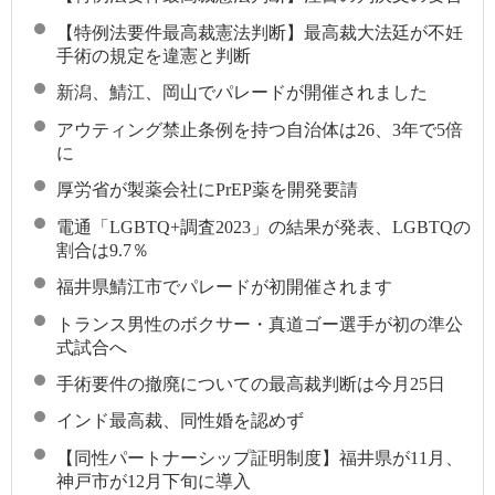
【特例法要件最高裁憲法判断】最高裁大法廷が不妊
手術の規定を違憲と判断
新潟、鯖江、岡山でパレードが開催されました
アウティング禁止条例を持つ自治体は26、3年で5倍
に
厚労省が製薬会社にPrEP薬を開発要請
電通「LGBTQ+調査2023」の結果が発表、LGBTQの
割合は9.7％
福井県鯖江市でパレードが初開催されます
トランス男性のボクサー・真道ゴー選手が初の準公
式試合へ
手術要件の撤廃についての最高裁判断は今月25日
インド最高裁、同性婚を認めず
【同性パートナーシップ証明制度】福井県が11月、
神戸市が12月下旬に導入