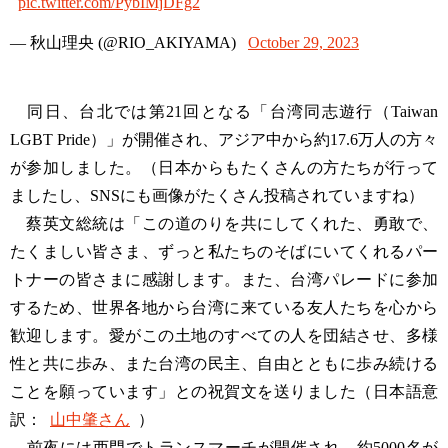
pic.twitter.com/PybIMjDFg2
— 秋山理央 (@RIO_AKIYAMA)
October 29, 2023
同日、台北では第21回となる「台湾同志遊行（Taiwan
LGBT Pride）」が開催され、アジア中から約17.6万人の方々
が参加しました。（日本からもたくさんの方たちが行って
ましたし、SNSにも画像がたくさん投稿されていますね）
蔡英文総統は「この道のりを共にしてくれた、勇敢で、
たくましい皆さま、ずっと私たちのそばにいてくれるパー
トナーの皆さまに感謝します。また、台湾パレードに参加
するため、世界各地から台湾に来ている友人たちを心から
歓迎します。愛がこの土地のすべての人を団結させ、多様
性と共に歩み、また台湾の民主、自由とともに歩み続ける
ことを願っています」との祝賀文を送りました（日本語意
訳：
山中肇さん
）
前夜には西門でトランスマーチが開催され、約5000名が