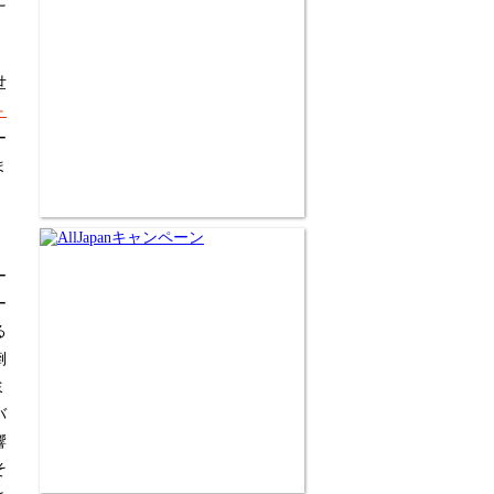
に
世
＋
ー
ま
、
ー
ー
る
倒
ミ
バ
響
そ