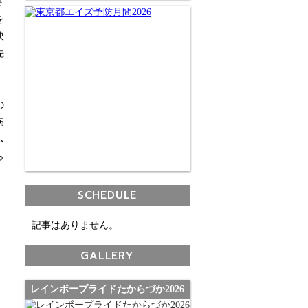
さ
を
映
先
の
病
ム
ら
SCHEDULE
記事はありません。
GALLERY
レインボープライドたからづか2026