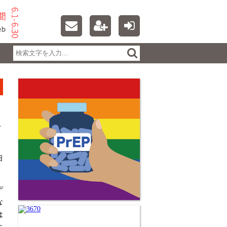
公
日
デ
な
は