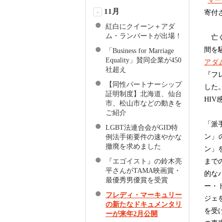
マー
11月
-
寄付
紅白にクイーン＋アダ
ム・ランバートが出場！
亡く
間を
「Business for Marriage
Equality」賛同企業が450
アダ
社超え
『フレ
【同性パートナーシップ
した
証明制度】北海道、仙台
HI
市、松山市などの動きを
ご紹介
「派
LGBT法連合会がGID特
ン」
例法手術要件の速やかな
撤廃を求めました
ン」
『エゴイスト』の鈴木亮
まで
平さんがTAMA映画賞・
的な
最優秀男優賞を受賞
ー・
フレディ・マーキュリー
ジェ
の新たなドキュメンタリ
を受
ーが来年2月公開