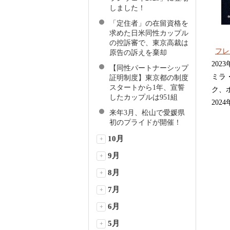
しました！
「定住者」の在留資格を
求めた日米同性カップル
の控訴審で、東京高裁は
フレデ
原告の訴えを棄却
20
【同性パートナーシップ
ミラ
証明制度】東京都の制度
スタートから1年、宣誓
ク、
したカップルは951組
202
来年3月、松山で愛媛県
初のプライドが開催！
10月
+
9月
+
8月
+
7月
+
6月
+
5月
+