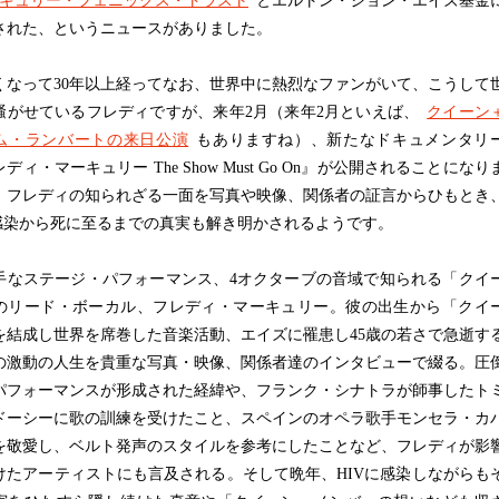
キュリー・フェニックス・トラスト
とエルトン・ジョン・エイズ基金
された、というニュースがありました。
なって30年以上経ってなお、世界中に熱烈なファンがいて、こうして
騒がせているフレディですが、来年2月（来年2月といえば、
クイーン
ム・ランバートの来日公演
もありますね）、新たなドキュメンタリ
ディ・マーキュリー The Show Must Go On』が公開されることになり
。フレディの知られざる一面を写真や映像、関係者の証言からひもとき
V感染から死に至るまでの真実も解き明かされるようです。
手なステージ・パフォーマンス、4オクターブの音域で知られる「クイ
のリード・ボーカル、フレディ・マーキュリー。彼の出生から「クイ
を結成し世界を席巻した音楽活動、エイズに罹患し45歳の若さで急逝す
の激動の人生を貴重な写真・映像、関係者達のインタビューで綴る。圧
パフォーマンスが形成された経緯や、フランク・シナトラが師事したト
ドーシーに歌の訓練を受けたこと、スペインのオペラ歌手モンセラ・カ
を敬愛し、ベルト発声のスタイルを参考にしたことなど、フレディが影
けたアーティストにも言及される。そして晩年、HIVに感染しながらも