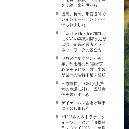
を支給、来年度から
徳島、長岡、那智勝浦で
レインボーイベントが開
催されました
「work with Pride 2023」
にAAAの與真司郎さんが
出演、企業経営者アライ
ネットワークの設立も
渋谷区の制度開始から8
年、利用者の約6割が安
心感を感じる一方、半数
が世間の理解不足を経験
三原市長、LGBT批判投
稿の市議に対し「説明責
任を果たすべき」
ゲイゲームズ香港が無事
に開幕しました
MISIAさんがドラァグク
イーンと一緒に「御堂筋
ランウェイ2023」に登場