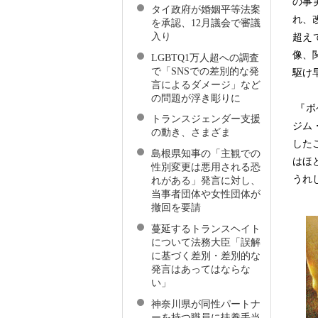
の事
タイ政府が婚姻平等法案
れ、
を承認、12月議会で審議
入り
超え
像、
LGBTQ1万人超への調査
で「SNSでの差別的な発
駆け
言によるダメージ」など
の問題が浮き彫りに
『ボ
トランスジェンダー支援
ジム
の動き、さまざま
した
島根県知事の「主観での
はほ
性別変更は悪用される恐
うれ
れがある」発言に対し、
当事者団体や女性団体が
撤回を要請
蔓延するトランスヘイト
について法務大臣「誤解
に基づく差別・差別的な
発言はあってはならな
い」
神奈川県が同性パートナ
ーを持つ職員に扶養手当