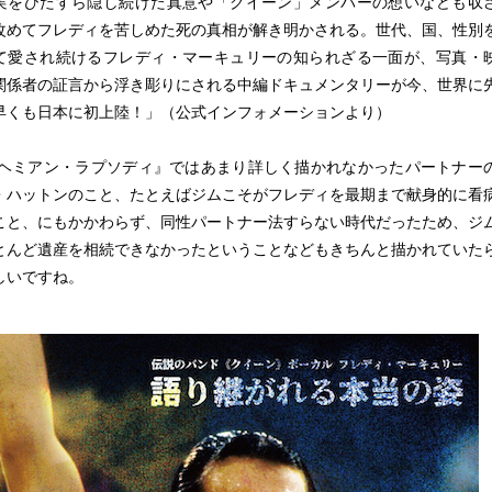
実をひたすら隠し続けた真意や「クイーン」メンバーの想いなども収
改めてフレディを苦しめた死の真相が解き明かされる。世代、国、性別
て愛され続けるフレディ・マーキュリーの知られざる一面が、写真・
関係者の証言から浮き彫りにされる中編ドキュメンタリーが今、世界に
早くも日本に初上陸！」（公式インフォメーションより）
ヘミアン・ラプソディ』ではあまり詳しく描かれなかったパートナー
・ハットンのこと、たとえばジムこそがフレディを最期まで献身的に看
こと、にもかかわらず、同性パートナー法すらない時代だったため、ジ
とんど遺産を相続できなかったということなどもきちんと描かれていた
しいですね。