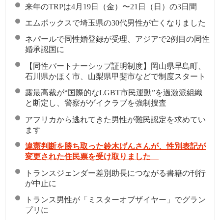
来年のTRPは4月19日（金）〜21日（日）の3日間
エムポックスで埼玉県の30代男性が亡くなりました
ネパールで同性婚登録が受理、アジアで2例目の同性
婚承認国に
【同性パートナーシップ証明制度】岡山県早島町、
石川県かほく市、山梨県甲斐市などで制度スタート
露最高裁が“国際的なLGBT市民運動”を過激派組織
と断定し、警察がゲイクラブを強制捜査
アフリカから逃れてきた男性が難民認定を求めてい
ます
違憲判断を勝ち取った鈴木げんさんが、性別表記が
変更された住民票を受け取りました
トランスジェンダー差別助長につながる書籍の刊行
が中止に
トランス男性が「ミスターオブザイヤー」でグラン
プリに