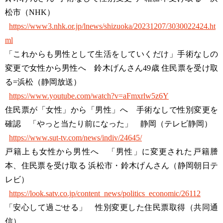
松市（NHK）
https://www3.nhk.or.jp/lnews/shizuoka/20231207/3030022424.ht
ml
「これからも男性として生活をしていくだけ」手術なしの
変更で女性から男性へ 鈴木げんさん49歳 住民票を受け取
る=浜松（静岡放送）
https://www.youtube.com/watch?v=aFmxrlw5z6Y
住民票が「女性」から「男性」へ 手術なしで性別変更を
確認 「やっと当たり前になった」 静岡（テレビ静岡）
https://www.sut-tv.com/news/indiv/24645/
戸籍上も女性から男性へ 「男性」に変更された戸籍謄
本、住民票を受け取る 浜松市・鈴木げんさん（静岡朝日テ
レビ）
https://look.satv.co.jp/content_news/politics_economic/26112
「安心して過ごせる」 性別変更した住民票取得（共同通
信）