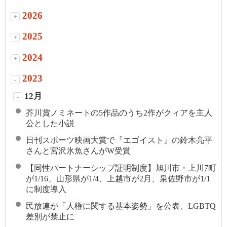
2026
+
2025
+
2024
+
2023
-
12月
-
芥川賞ノミネートの5作品のうち2作がクィアを主人
公とした小説
日刊スポーツ映画大賞で『エゴイスト』の鈴木亮平
さんと宮沢氷魚さんがW受賞
【同性パートナーシップ証明制度】旭川市・上川7町
が1/16、山形県が1/4、上越市が2月、泉佐野市が1/1
に制度導入
民放連が「人権に関する基本姿勢」を公表、LGBTQ
差別が禁止に