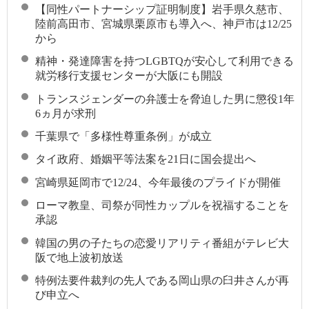
【同性パートナーシップ証明制度】岩手県久慈市、
陸前高田市、宮城県栗原市も導入へ、神戸市は12/25
から
精神・発達障害を持つLGBTQが安心して利用できる
就労移行支援センターが大阪にも開設
トランスジェンダーの弁護士を脅迫した男に懲役1年
6ヵ月が求刑
千葉県で「多様性尊重条例」が成立
タイ政府、婚姻平等法案を21日に国会提出へ
宮崎県延岡市で12/24、今年最後のプライドが開催
ローマ教皇、司祭が同性カップルを祝福することを
承認
韓国の男の子たちの恋愛リアリティ番組がテレビ大
阪で地上波初放送
特例法要件裁判の先人である岡山県の臼井さんが再
び申立へ