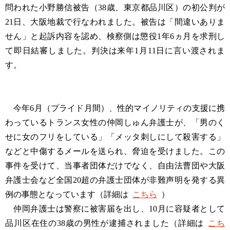
問われた小野勝信被告（38歳、東京都品川区）の初公判が
21日、大阪地裁で行なわれました。被告は「間違いありま
せん」と起訴内容を認め、検察側は懲役1年6ヵ月を求刑し
て即日結審しました。判決は来年1月11日に言い渡されま
す。
今年6月（プライド月間）、性的マイノリティの支援に携
わっているトランス女性の仲岡しゅん弁護士が、「男のく
せに女のフリをしている」「メッタ刺しにして殺害する」
などと中傷するメールを送られ、脅迫を受けました。この
事件を受けて、当事者団体だけでなく、自由法曹団や大阪
弁護士会など全国20超の弁護士団体が非難声明を発する異
例の事態となっています（詳細は
こちら
）
仲岡弁護士は警察に被害届を出し、10月に容疑者として
品川区在住の38歳の男性が逮捕されました（詳細は
こち