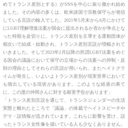
めてトランス差別とする）がSNSを中心に振り撒かれ始め
ました。その内容の多くは、欧米諸国で宗教保守らが発信
している言説の輸入でした。2021年5月末から6月にかけて
にLGBT理解増進法案が国会に提出されるか否かが争点とな
った時期を皮切りに、トランス差別を主導する運動団体が
相次いで結成・始動され、トランス差別言説が増幅されて
いきました。そして2023年2月以降の所謂LGBT法案をめぐ
る国会の議論において保守の立場からの法案への抑制・反
対の理由としてそれらの言説が用いられ、またヘイトクラ
イムが発生し、いよいよトランス差別が現実世界において
も噴出している現状があります。このような経過の果て
に、この度の仲岡さんに対する殺害予告があります」
「トランス差別言説を通じて、トランスジェンダーの生活
実態と離れたところで「議論」の体裁でヘイトスピーチや
デマ・誤情報が流されています。これらに影響を受け、誤
ったトランス女性像を描いている人も少なくありません。