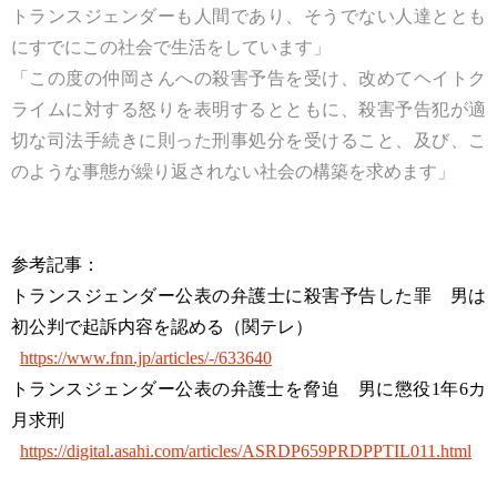
トランスジェンダーも人間であり、そうでない人達ととも
にすでにこの社会で生活をしています」
「この度の仲岡さんへの殺害予告を受け、改めてヘイトク
ライムに対する怒りを表明するとともに、殺害予告犯が適
切な司法手続きに則った刑事処分を受けること、及び、こ
のような事態が繰り返されない社会の構築を求めます」
参考記事：
トランスジェンダー公表の弁護士に殺害予告した罪 男は
初公判で起訴内容を認める（関テレ）
https://www.fnn.jp/articles/-/633640
トランスジェンダー公表の弁護士を脅迫 男に懲役1年6カ
月求刑
https://digital.asahi.com/articles/ASRDP659PRDPPTIL011.html