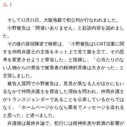
ら
）
そして12月21日、大阪地裁で初公判が行なわれました。
小野被告は「間違いありません」と起訴内容を認めまし
た。
その後の冒頭陳述で検察は、「小野被告はLGBT法案に関
する仲岡弁護士の主張をネット上で見て腹を立て、その思
考を変更させようと脅迫した」と指摘し、「心当たりのな
い人物からの脅迫で被害者の精神的苦痛は大きかった」と
主張しました。
被告人質問で小野被告は、意見が異なる人がほかにもい
るなかで仲岡弁護士を脅迫した理由を問われ、仲岡弁護士
がトランスジェンダーであることを公表しているからでは
なく、「ホームページからなら匿名でメッセージを送れる
と思った」と述べました。
弁護側は最終弁論で、犯行には精神疾患や飲酒の影響が