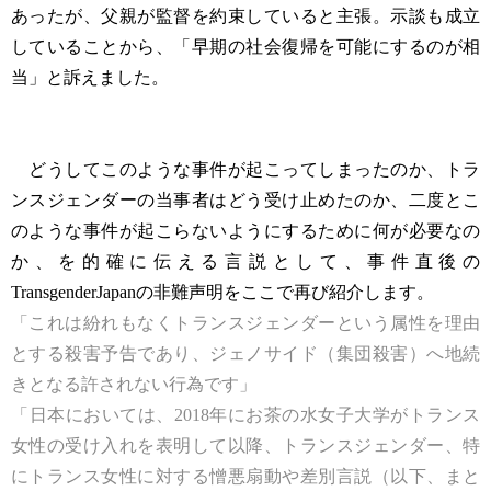
あったが、父親が監督を約束していると主張。示談も成立
していることから、「早期の社会復帰を可能にするのが相
当」と訴えました。
どうしてこのような事件が起こってしまったのか、トラ
ンスジェンダーの当事者はどう受け止めたのか、二度とこ
のような事件が起こらないようにするために何が必要なの
か、を的確に伝える言説として、事件直後の
TransgenderJapanの非難声明をここで再び紹介します。
「これは紛れもなくトランスジェンダーという属性を理由
とする殺害予告であり、ジェノサイド（集団殺害）へ地続
きとなる許されない行為です」
「日本においては、2018年にお茶の水女子大学がトランス
女性の受け入れを表明して以降、トランスジェンダー、特
にトランス女性に対する憎悪扇動や差別言説（以下、まと