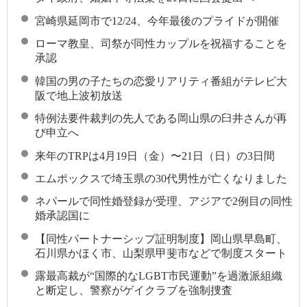
宮崎県延岡市で12/24、今年最後のプライドが開催
ローマ教皇、司祭が同性カップルを祝福することを
承認
韓国の男の子たちの恋愛リアリティ番組がテレビ大
阪で地上波初放送
特例法要件裁判の先人である岡山県の臼井さんが再
び申立へ
来年のTRPは4月19日（金）〜21日（日）の3日間
エムポックスで埼玉県の30代男性が亡くなりました
ネパールで同性婚登録が受理、アジアで2例目の同性
婚承認国に
【同性パートナーシップ証明制度】岡山県早島町、
石川県かほく市、山梨県甲斐市などで制度スタート
露最高裁が“国際的なLGBT市民運動”を過激派組織
と断定し、警察がゲイクラブを強制捜査