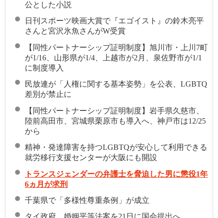
公とした小説
日刊スポーツ映画大賞で『エゴイスト』の鈴木亮平
さんと宮沢氷魚さんがW受賞
【同性パートナーシップ証明制度】旭川市・上川7町
が1/16、山形県が1/4、上越市が2月、泉佐野市が1/1
に制度導入
民放連が「人権に関する基本姿勢」を公表、LGBTQ
差別が禁止に
【同性パートナーシップ証明制度】岩手県久慈市、
陸前高田市、宮城県栗原市も導入へ、神戸市は12/25
から
精神・発達障害を持つLGBTQが安心して利用できる
就労移行支援センターが大阪にも開設
トランスジェンダーの弁護士を脅迫した男に懲役1年
6ヵ月が求刑
千葉県で「多様性尊重条例」が成立
タイ政府、婚姻平等法案を21日に国会提出へ