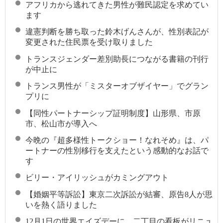
アフリカから逃れてきた男性が難民認定を求めてい
ます
違憲判断を勝ち取った鈴木げんさんが、性別表記が
変更された住民票を受け取りました
トランスジェンダー差別助長につながる書籍の刊行
が中止に
トランス男性が「ミスターオブザイヤー」でグラン
プリに
【同性パートナーシップ証明制度】山形県、市原
市、松山市が導入へ
今晩の『超多様性トークショー！なれそめ』は、パ
ートナーの性別移行を支えたという感動的なお話で
す
ビリー・アイリッシュがカミングアウト
【婚姻平等訴訟】東京二次訴訟が結審、原告8人が思
いを熱く語りました
12月1日の世界エイズデーに、二丁目の看板がリニュ