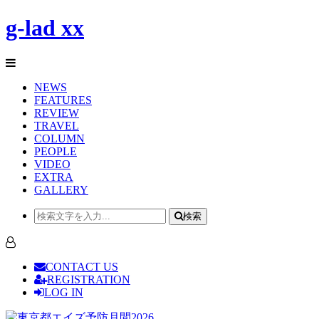
g-lad xx
NEWS
FEATURES
REVIEW
TRAVEL
COLUMN
PEOPLE
VIDEO
EXTRA
GALLERY
検索
CONTACT US
REGISTRATION
LOG IN