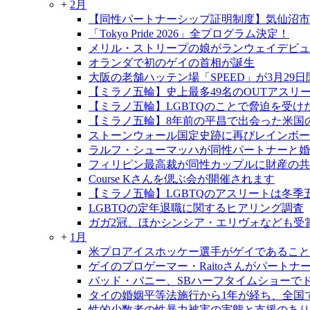
+
2月
【同性パートナーシップ証明制度】気仙沼市
「Tokyo Pride 2026」全プログラム決定！
メリル・ストリープの娘がランウェイデビ
オランダで初のゲイの首相が誕生
大阪の老舗ハッテン場「SPEED」が3月29
【ミラノ五輪】史上最多49名のOUTアスリ
【ミラノ五輪】LGBTQのことで脅迫を受
【ミラノ五輪】8年前の平昌で出会った米国
ストーンウォール国定史跡に再びレインボー
ラルフ・シューマッハが同性パートナーと婚
フィリピン最高裁が同性カップルに財産の共
Course Kさんを偲ぶ会が開催されます
【ミラノ五輪】LGBTQのアスリートは冬季
LGBTQの定年退職に関するヒアリング調査
ガガ2冠、ほかシンシア・エリヴォなども受
+
1月
米プロアイスホッケー選手がゲイであること
ゲイのプロゲーマー・Raitoさんがパートナ
バッド・バニー、SBハーフタイムショーで
タイの婚姻平等法施行から1年が経ち、全国で
性的少数者の性暴力被害の実態と支援のあり