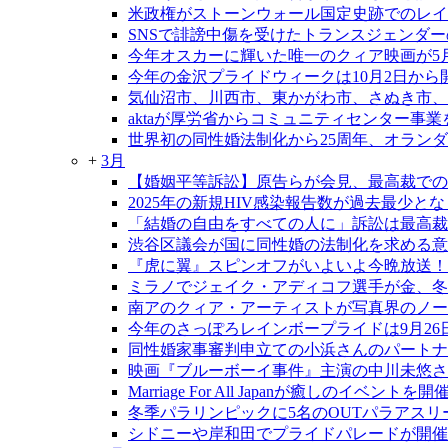
米政権がストーンウォール国定史跡でのレイ
SNSで誹謗中傷を受けたトランスジェンダ
今年オスカーに輝いた唯一のクィア映画が5
今年の金沢プライドウィークは10月2日から
気仙沼市、川西市、東かがわ市、さぬき市、
aktaが厚労省からコミュニティセンター事
世界初の同性婚法制化から25周年、オラン
+
3月
【婚姻平等訴訟】原告らが会見、最高裁での
2025年の新規HIV感染報告数が過去最少と
「結婚の自由をすべての人に」訴訟は最高裁大
渋谷区議会が国に同性婚の法制化を求める意
『虎に翼』スピンオフがいよいよ今晩放送！
ミラノでジェイク・アディコフ選手が金、冬
南アのクィア・アーティストが写真界のノー
今年のさっぽろレインボープライドは9月26日
同性婚家事審判申立ての小浜さんのパートナ
映画『ブルーボーイ事件』主演の中川未悠さ
Marriage For All Japanが癒しのイベントを開
冬季パラリンピックに5名のOUTパラアスリ
シドニーや岸和田でプライドパレードが開催