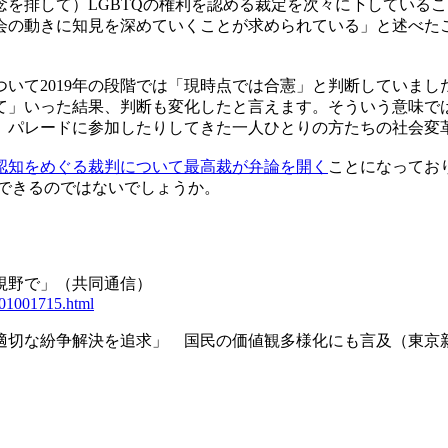
排して）LGBTQの権利を認める裁定を次々に下しているこ
会の動きに知見を深めていくことが求められている」と述べた
て2019年の段階では「現時点では合憲」と判断していまし
て」いった結果、判断も変化したと言えます。そういう意味では
、パレードに参加したりしてきた一人ひとりの方たちの社会変
認知をめぐる裁判について最高裁が弁論を開く
ことになってお
できるのではないでしょうか。
視野で」（共同通信）
201001715.html
適切な紛争解決を追求」 国民の価値観多様化にも言及（東京