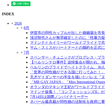
INDEX
+
2026
+
8月
伊賀市の同性カップルが出した婚姻届を市長
浅沼智也さんが無罪確定したのに「性暴力疑
マドンナとカイリーがワールドプライドで共
サム・スミスがパートナーとの婚約を正式に
+
7月
スペンサー・チュニックがプログレス・プラ
【ベルリンテロ事件】追悼集会が開かれ、独
ベルリンのプライドでヘイトクライム、30
「世界の同性婚ができる国に行ってみた！」
天才ゲイダンサーの半生を描いたバレエ『ヌレ
「MR GAY JAPAN」「Miss International Qu
オランダのマキシマ王妃がワールドプライド
マドンナ旋風！ 『コンフェッションズII』
7月14日は国際ノンバイナリーデー
ネパール最高裁が同性婚の法制化を政府に要