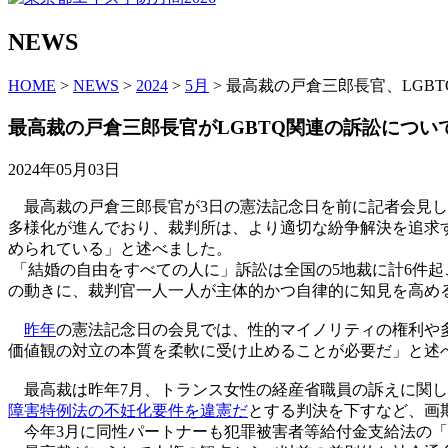
NEWS
HOME
>
NEWS
>
2024
>
5月
> 最高裁の戸倉三郎長官、LG
最高裁の戸倉三郎長官がLGBTQ関連の訴訟につ
2024年05月03日
最高裁の戸倉三郎長官が3日の憲法記念日を前に記者会見し
多様化が進んでおり、裁判所は、より適切な紛争解決を追求
められている」と述べました。
「結婚の自由をすべての人に」訴訟は全国の5地裁に計6件起
の動きに、裁判官一人一人が主体的かつ自律的に知見を高め
昨年
の憲法記念日の会見では、性的マイノリティの権利や
価値観の対立の本質を柔軟に受け止めることが必要だ」と述
最高裁は昨年7月、トランス女性の経産省職員の訴えに関し
障害特例法の不妊化要件を違憲だ
とする判決を下すなど、画
今年3月に同性パートナーも犯罪被害者等給付金支給法の「