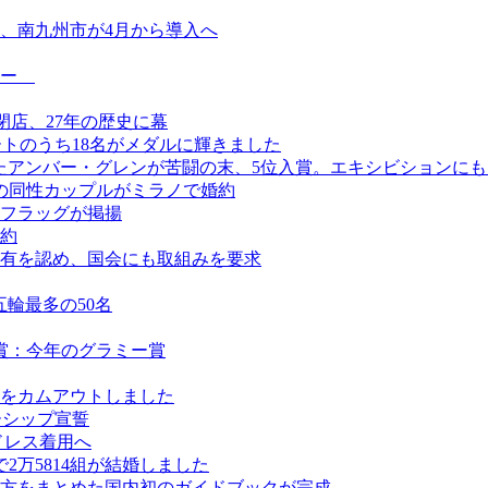
、南九州市が4月から導入へ
ュー
日閉店、27年の歴史に幕
ートのうち18名がメダルに輝きました
けたアンバー・グレンが苦闘の末、5位入賞。エキシビションに
の同性カップルがミラノで婚約
フラッグが掲揚
約
有を認め、国会にも取組みを要求
五輪最多の50名
賞：今年のグラミー賞
をカムアウトしました
ーシップ宣誓
ドレス着用へ
2万5814組が結婚しました
方をまとめた国内初のガイドブックが完成