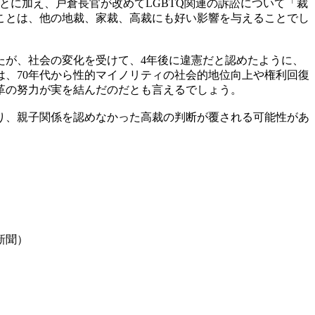
とに加え、戸倉長官が改めてLGBTQ関連の訴訟について「裁
ことは、他の地裁、家裁、高裁にも好い影響を与えることでし
たが、社会の変化を受けて、4年後に違憲だと認めたように、
、70年代から性的マイノリティの社会的地位向上や権利回復
革の努力が実を結んだのだとも言えるでしょう。
り、親子関係を認めなかった高裁の判断が覆される可能性があ
新聞）