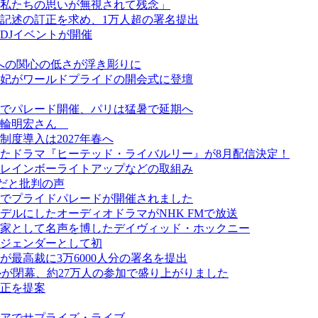
私たちの思いが無視されて残念」
記述の訂正を求め、1万人超の署名提出
DJイベントが開催
ーへの関心の低さが浮き彫りに
妃がワールドプライドの開会式に登壇
でパレード開催、パリは猛暑で延期へ
美輪明宏さん
度導入は2027年春へ
たドラマ『ヒーテッド・ライバルリー』が8月配信決定！
レインボーライトアップなどの取組み
だと批判の声
でプライドパレードが開催されました
ルにしたオーディオドラマがNHK FMで放送
画家として名声を博したデイヴィッド・ホックニー
ジェンダーとして初
最高裁に3万6000人分の署名を提出
スティバルが閉幕、約27万人の参加で盛り上がりました
正を提案
アでサプライズ・ライブ