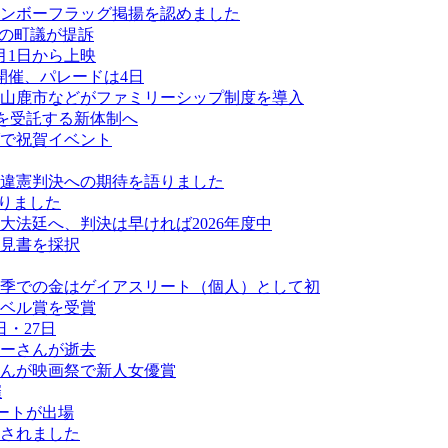
ンボーフラッグ掲揚を認めました
ーの町議が提訴
月1日から上映
開催、パレードは4日
山鹿市などがファミリーシップ制度を導入
業を受託する新体制へ
ダで祝賀イベント
違憲判決への期待を語りました
なりました
法廷へ、判決は早ければ2026年度中
見書を採択
季での金はゲイアスリート（個人）として初
ベル賞を受賞
・27日
ーさんが逝去
んが映画祭で新人女優賞
催
ートが出場
されました