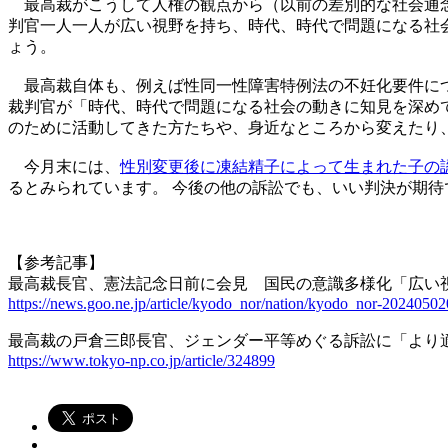
最高裁がこうして人権の観点から（以前の差別的な社会通念を
判官一人一人が広い視野を持ち、時代、時代で問題になる社
ょう。
最高裁自体も、例えば性同一性障害特例法の不妊化要件につい
裁判官が「時代、時代で問題になる社会の動きに知見を深め
のために活動してきた方たちや、身近なところから変えたり
今月末には、
性別変更後に凍結精子によって生まれた子の
るとみられています。 今後の他の訴訟でも、いい判決が期待
【参考記事】
最高裁長官、憲法記念日前に会見 国民の意識多様化「広い
https://news.goo.ne.jp/article/kyodo_nor/nation/kyodo_nor-2024050
最高裁の戸倉三郎長官、ジェンダー平等めぐる訴訟に「より
https://www.tokyo-np.co.jp/article/324899