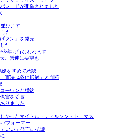
パレードが開催されました
く
ールが並びます
ました
げクン」を発売
した
が今年も行なわれます
拡大、議連に要望も
結婚を初めて承認
「憲法14条に抵触」と判断
6
コーワンと婚約
也賞を受賞
がありました
しかったマイケル・ティルソン・トーマス
最多のパフォーマー
なくていい」発言に抗議
に