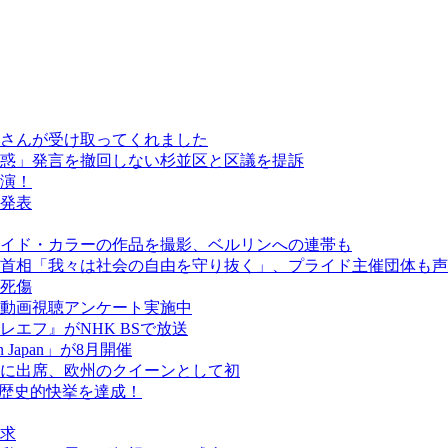
さんが受け取ってくれました
惑」発言を撤回しない杉並区と区議を提訴
演！
発表
イド・カラーの作品を撮影、ベルリンへの連帯も
首相「我々は社会の自由を守り抜く」、プライド主催団体も声
人死傷
動画視聴アンケート実施中
エフ』がNHK BSで放送
een Japan」が8月開催
に出席、欧州のクイーンとして初
が歴史的快挙を達成！
求