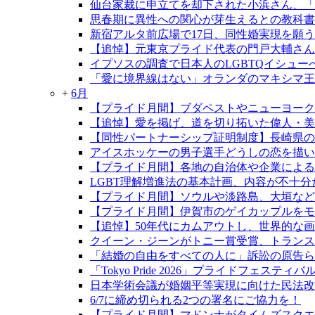
仙台家裁に申立てを却下された小浜さん、「
思春期に異性への関心が芽生えるとの教科書
新宿アルタ前広場で17日、同性婚実現を願う
【追悼】元東京プライド代表の門戸大輔さん
イプソスの調査で日本人のLGBTQイシュ
「愛に境界線はない」オランダのマキシマ王
+
6月
【プライド月間】ブダペストやニューヨーク
【追悼】愛を掲げ、道を切り拓いた偉人・
【同性パートナーシップ証明制度】長崎県の制
アイスホッケーの男子選手どうしの恋を描い
【プライド月間】各地の自治体や企業による
LGBT理解増進法の基本計画、内容が不十分
【プライド月間】ソウルや淡路島、大垣など
【プライド月間】伊賀市のゲイカップルをモデ
【追悼】50年代にカムアウトし、世界的な
クイーン・ジーンがトニー賞受賞、トランス
「結婚の自由をすべての人に」訴訟の原告らが
「Tokyo Pride 2026」プライドフェ
日本学術会議が婚姻平等実現に向けた民法改
6/7に締め切られる2つの署名にご協力を！
【プライド月間】マドンナがタイムズスクエ