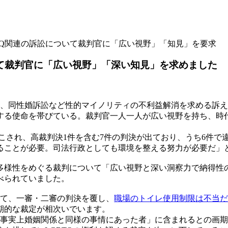
BTQ関連の訴訟について裁判官に「広い視野」「知見」を要求
いて裁判官に「広い視野」「深い知見」を求めました
、同性婚訴訟など性的マイノリティの不利益解消を求める訴え
する使命を帯びている。裁判官一人一人が広い視野を持ち、時
こされ、高裁判決1件を含む7件の判決が出ており、うち6件で
ることが必要。司法行政としても環境を整える努力が必要だ」
多様性をめぐる裁判について「広い視野と深い洞察力で納得性
べられていました。
て、一審・二審の判決を覆し、
職場のトイレ使用制限は不当だ
期的な裁定が相次いでいます。
事実上婚姻関係と同様の事情にあった者」に含まれるとの画期