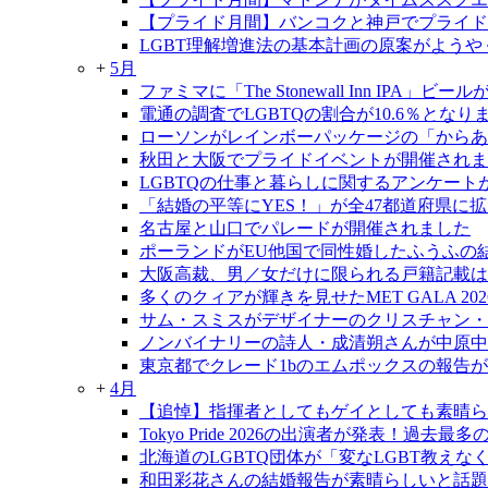
【プライド月間】バンコクと神戸でプライド
LGBT理解増進法の基本計画の原案がようや
+
5月
ファミマに「The Stonewall Inn IPA」ビ
電通の調査でLGBTQの割合が10.6％となり
ローソンがレインボーパッケージの「からあ
秋田と大阪でプライドイベントが開催されま
LGBTQの仕事と暮らしに関するアンケート
「結婚の平等にYES！」が全47都道府県に
名古屋と山口でパレードが開催されました
ポーランドがEU他国で同性婚したふうふの
大阪高裁、男／女だけに限られる戸籍記載は
多くのクィアが輝きを見せたMET GALA 202
サム・スミスがデザイナーのクリスチャン・
ノンバイナリーの詩人・成清朔さんが中原中
東京都でクレード1bのエムポックスの報告
+
4月
【追悼】指揮者としてもゲイとしても素晴ら
Tokyo Pride 2026の出演者が発表！過去
北海道のLGBTQ団体が「変なLGBT教え
和田彩花さんの結婚報告が素晴らしいと話題