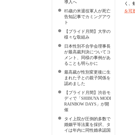
導入へ
く、
85歳の米退役軍人が死亡
を可
告知記事でカミングアウ
ト
【プライド月間】大学の
様々な取組み
日本性別不合学会理事長
が最高裁判決についてコ
メント、同様の事例があ
ることも明らかに
最高裁が性別変更後に生
まれた子との親子関係を
認めました
【プライド月間】渋谷モ
ディで「SHIBUYA MODI
RAINBOW DAYS」が開
催
タイ上院が圧倒的多数で
婚姻平等法案を採択、タ
イは年内に同性婚承認国