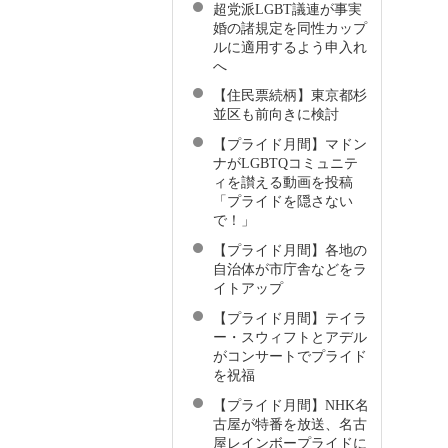
超党派LGBT議連が事実
婚の諸規定を同性カップ
ルに適用するよう申入れ
へ
【住民票続柄】東京都杉
並区も前向きに検討
【プライド月間】マドン
ナがLGBTQコミュニテ
ィを讃える動画を投稿
「プライドを隠さない
で！」
【プライド月間】各地の
自治体が市庁舎などをラ
イトアップ
【プライド月間】テイラ
ー・スウィフトとアデル
がコンサートでプライド
を祝福
【プライド月間】NHK名
古屋が特番を放送、名古
屋レインボープライドに