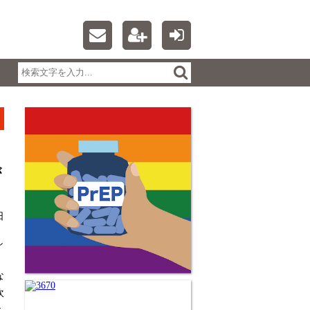
が
日
し
」
な
吹