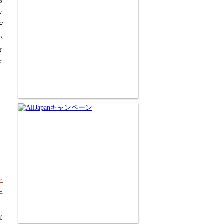
ち
ッ
デ
い
タ
ド
ン
非
な