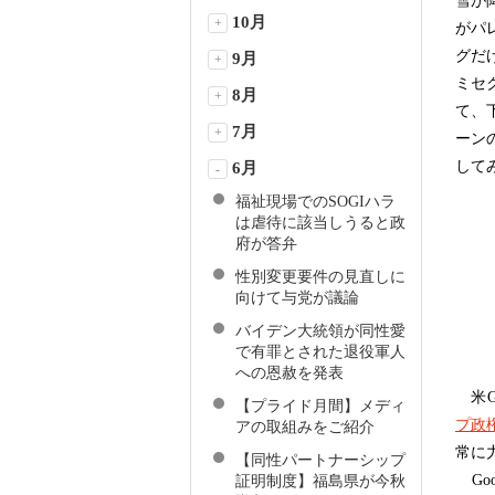
雪が
10月
+
がパ
グだ
9月
+
ミセ
8月
+
て、
7月
+
ーン
して
6月
-
福祉現場でのSOGIハラ
は虐待に該当しうると政
府が答弁
性別変更要件の見直しに
向けて与党が議論
バイデン大統領が同性愛
で有罪とされた退役軍人
への恩赦を発表
米G
【プライド月間】メディ
プ政
アの取組みをご紹介
常に
【同性パートナーシップ
Go
証明制度】福島県が今秋