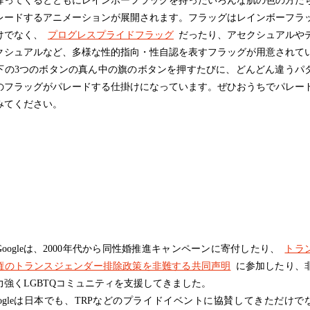
降ってくるとともにレインボーフラッグを持ったいろんな肌の色の方た
レードするアニメーションが展開されます。フラッグはレインボーフラ
けでなく、
プログレスプライドフラッグ
だったり、アセクシュアルや
クシュアルなど、多様な性的指向・性自認を表すフラッグが用意されて
下の3つのボタンの真ん中の旗のボタンを押すたびに、どんどん違うパ
のフラッグがパレードする仕掛けになっています。ぜひおうちでパレー
みてください。
oogleは、2000年代から同性婚推進キャンペーンに寄付したり、
トラ
権のトランスジェンダー排除政策を非難する共同声明
に参加したり、
力強くLGBTQコミュニティを支援してきました。
ogleは日本でも、TRPなどのプライドイベントに協賛してきただけで