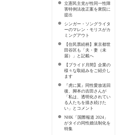
立憲民主党が性同一性障
害特例法改正案を衆院に
提出
シンガー・ソングライタ
ーのマレン・モリスがカ
ミングアウト
【住民票続柄】東京都世
田谷区も「夫・妻（未
届）」と記載へ
【プライド月間】企業の
様々な取組みをご紹介し
ます
『虎に翼』同性愛放送回
後、脚本の吉田さんが
「私は、透明化されてい
る人たちを描き続けた
い」とコメント
NHK「国際報道 2024」
がタイの同性婚法制化を
特集