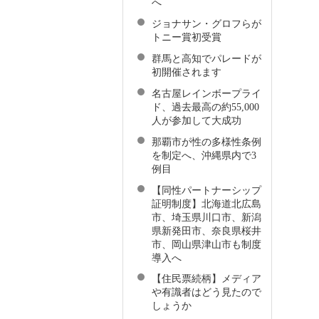
へ
ジョナサン・グロフらが
トニー賞初受賞
群馬と高知でパレードが
初開催されます
名古屋レインボープライ
ド、過去最高の約55,000
人が参加して大成功
那覇市が性の多様性条例
を制定へ、沖縄県内で3
例目
【同性パートナーシップ
証明制度】北海道北広島
市、埼玉県川口市、新潟
県新発田市、奈良県桜井
市、岡山県津山市も制度
導入へ
【住民票続柄】メディア
や有識者はどう見たので
しょうか