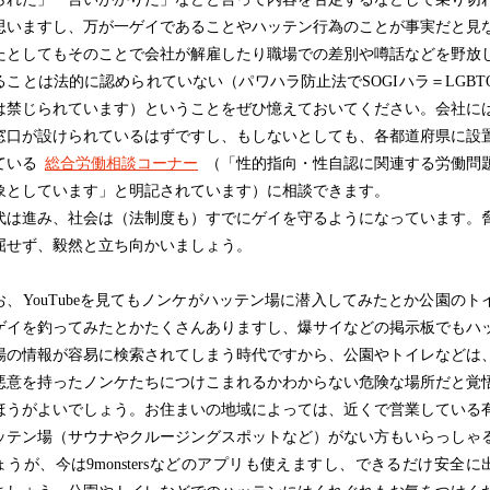
思いますし、万が一ゲイであることやハッテン行為のことが事実だと見
たとしてもそのことで会社が解雇したり職場での差別や噂話などを野放
ることは法的に認められていない（パワハラ防止法でSOGIハラ＝LGBT
は禁じられています）ということをぜひ憶えておいてください。会社に
窓口が設けられているはずですし、もしないとしても、各都道府県に設
ている
総合労働相談コーナー
（「性的指向・性自認に関連する労働問
象としています」と明記されています）に相談できます。
は進み、社会は（法制度も）すでにゲイを守るようになっています。
屈せず、毅然と立ち向かいましょう。
お、YouTubeを見てもノンケがハッテン場に潜入してみたとか公園のト
ゲイを釣ってみたとかたくさんありますし、爆サイなどの掲示板でもハ
場の情報が容易に検索されてしまう時代ですから、公園やトイレなどは
悪意を持ったノンケたちにつけこまれるかわからない危険な場所だと覚
ほうがよいでしょう。お住まいの地域によっては、近くで営業している
ッテン場（サウナやクルージングスポットなど）がない方もいらっしゃ
ょうが、今は9monstersなどのアプリも使えますし、できるだけ安全に