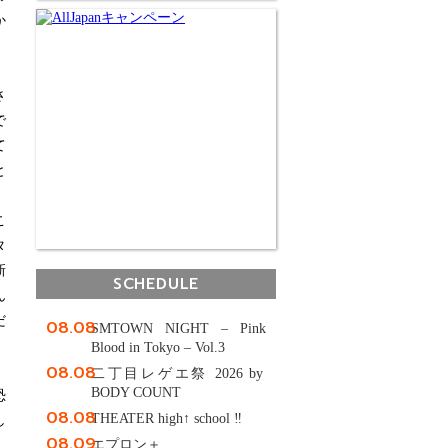
か
さ
で
て
と
こ
タ
新
SCHEDULE
ん
だ
08.08
SMTOWN NIGHT – Pink
Blood in Tokyo – Vol.3
08.08
二丁目レゲエ祭 2026 by
BODY COUNT
恐
08.08
THEATER high↑ school ‼
し
08.09
エプロン＋