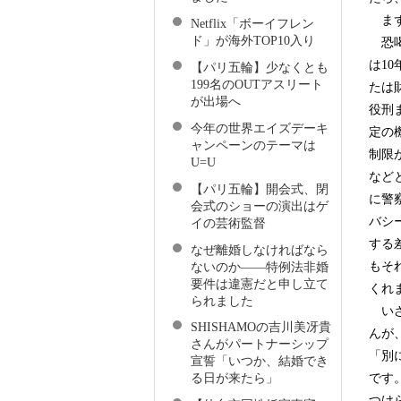
まず
Netflix「ボーイフレン
ド」が海外TOP10入り
恐喝
は1
【パリ五輪】少なくとも
199名のOUTアスリート
たは
が出場へ
役刑
今年の世界エイズデーキ
定の
ャンペーンのテーマは
制限
U=U
など
【パリ五輪】開会式、閉
に警
会式のショーの演出はゲ
バシ
イの芸術監督
する
なぜ離婚しなければなら
もそ
ないのか――特例法非婚
要件は違憲だと申し立て
くれ
られました
いざ
SHISHAMOの吉川美冴貴
んが
さんがパートナーシップ
「別
宣誓「いつか、結婚でき
です
る日が来たら」
つけ