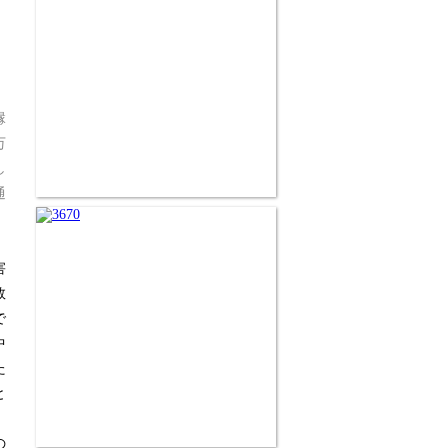
縁
万
し
通
害
数
で
中
た
と
の