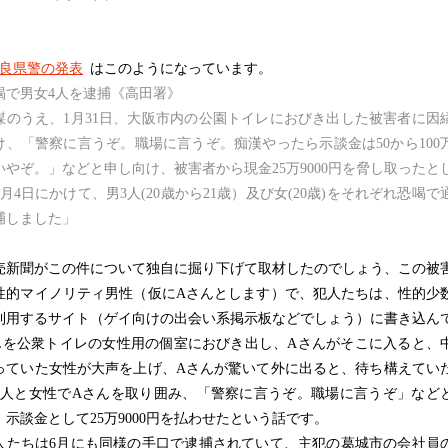
良県警の発表
はこのようになっています。
喝で男女4人を逮捕《高田署》
のうえ、1月31日、大阪市内の公園トイレにおびき出した被害者に因
け、「警察に言うぞ。職場に言うぞ。痴漢やったら示談金は50から100
いやぞ。」などと申し向け、被害者から現金25万9000円を脅し取ったと
月4日にかけて、男3人(20歳から21歳）及び女(20歳)をそれぞれ恐喝で
捕しました」
新聞がこの件について独自に掘り下げて取材したのでしょう、この被
性的マイノリティ男性（仮にAさんとします）で、犯人たちは、性的少
利用するサイト（ゲイ向けの出会い系掲示板などでしょう）に書き込ん
んを公衆トイレの女性用の個室におびき出し、Aさんがそこに入ると、
っていた女性が大声を上げ、Aさんが驚いて外に出ると、待ち構えてい
3人と女性でAさんを取り囲み、「警察に言うぞ。職場に言うぞ」など
、示談金として25万9000円を払わせたという話です。
たちは6月にも同様の手口で逮捕されていて、主犯の葛城市の会社員