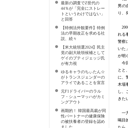
最新の調査でZ世代の
男の
44％が「完全にストレー
り、
トというわけではない」
と回答
20
【特例法外観要件】特例
法の早期改正を求める社
れる
説、続々
警察
【米大統領選2024】民主
いた
党の副大統領候補として
が明
ゲイのブティジェッジ氏
今回
が有力視
とと
ゆるキャラのちぃたん☆
に、
がトランスジェンダーの
アライであることを宣言
木場
元F1ドライバーのラル
し、
フ・シューマッハがカミ
きた
ングアウト
画期的！ 韓国最高裁が同
一方
性パートナーの健康保険
喝目
の被扶養者の登録を認め
ました
たら