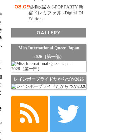
08.09
昭和歌謡 & J-POP PARTY 新
宿ドレミファ丼 -Digital DJ
罪
Edition-
ま
懲
GALLERY
特
い
Miss International Queen Japan
」
2026（第一部）
ぐ
イ
関
レインボープライドたからづか2026
て
て
せ
、
ず
を
れ