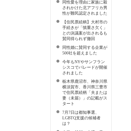
同性愛を理由に家族に殺
されかけた北アフリカ男
性が難民認定されました
【住民票続柄】大村市の
手続きが「慎重さ欠く」
との決議案が出されるも
賛同得られず撤回
同性婚に賛同する企業が
500社を超えました
今年もNYやサンフラン
シスコでパレードが開催
されました
栃木県鹿沼市、神奈川県
横須賀市、香川県三豊市
で住民票続柄「夫または
妻（未届）」の記載がス
タート
7月7日は都知事選、
LGBTQ支援の候補者
は？