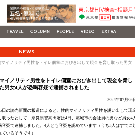
TRAVEL
COLUMN
PEOPLE
VIDEO
EXTRA
NEWS
性的マイノリティ男性をトイレ個室におびき出して現金を脅し取った男女
マイノリティ男性をトイレ個室におびき出して現金を脅し
た男女4人が恐喝容疑で逮捕されました
2024年07月05
5日の読売新聞の報道によると、性的マイノリティ男性を誘い出して現
し取ったとして、奈良県警高田署は4日、葛城市の会社員の男など男女4
喝容疑で逮捕しました。4人とも容疑を認めています（うち3人はすでに
れているそうです）