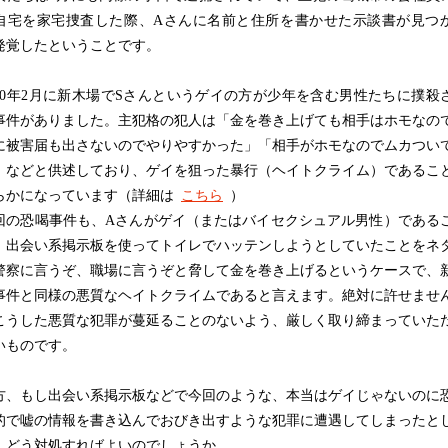
自宅を家宅捜査した際、Aさんに名前と住所を書かせた示談書が見つ
発覚したということです。
00年2月に新木場でSさんというゲイの方が少年を含む男性たちに撲殺
事件がありました。主犯格の犯人は「金を巻き上げても相手はホモなの
に被害届も出さないのでやりやすかった」「相手がホモなのでムカつい
」などと供述しており、ゲイを狙った暴行（ヘイトクライム）であるこ
らかになっています（詳細は
こちら
）
の恐喝事件も、Aさんがゲイ（またはバイセクシュアル男性）である
、出会い系掲示板を使ってトイレでハッテンしようとしていたことをネ
警察に言うぞ、職場に言うぞと脅して金を巻き上げるというケースで、
事件と同様の悪質なヘイトクライムであると言えます。絶対に許せませ
こうした悪質な犯罪が蔓延ることのないよう、厳しく取り締まっていた
いものです。
、もし出会い系掲示板などで今回のような、本当はゲイじゃないのに
的で嘘の情報を書き込んでおびき出すような犯罪に遭遇してしまったと
、どう対処すればよいのでしょうか。