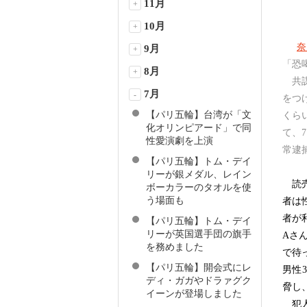
11月
+
10月
+
奈
9月
+
「恐
8月
+
共謀
7月
-
をつ
【パリ五輪】台湾が「文
くら
化オリンピアード」で同
て、7
性愛演劇を上演
常逮
【パリ五輪】トム・デイ
リーが銀メダル、レイン
読売
ボーカラーのタオルを使
う場面も
者は
者が
【パリ五輪】トム・デイ
リーが英国選手団の旗手
Aさ
を務めました
で待
【パリ五輪】開会式にレ
男性
ディ・ガガやドラァグク
脅し
イーンが登場しました
犯人