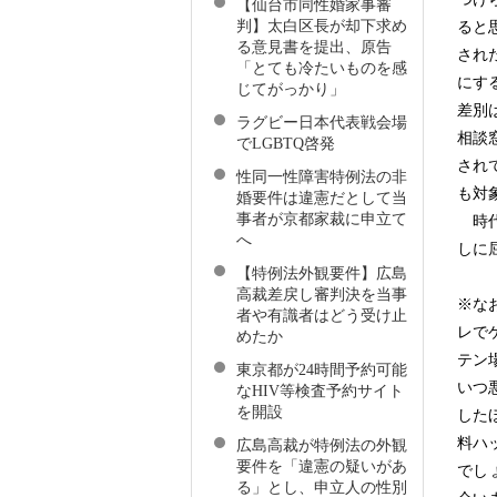
【仙台市同性婚家事審
判】太白区長が却下求め
ると
る意見書を提出、原告
され
「とても冷たいものを感
にす
じてがっかり」
差別
ラグビー日本代表戦会場
相談
でLGBTQ啓発
され
性同一性障害特例法の非
も対
婚要件は違憲だとして当
事者が京都家裁に申立て
時代
へ
しに
【特例法外観要件】広島
高裁差戻し審判決を当事
※な
者や有識者はどう受け止
レで
めたか
テン
東京都が24時間予約可能
いつ
なHIV等検査予約サイト
を開設
した
料ハ
広島高裁が特例法の外観
要件を「違憲の疑いがあ
でし
る」とし、申立人の性別