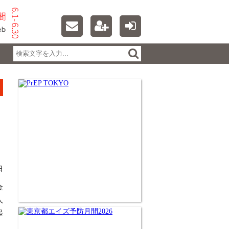
日
金
人
起