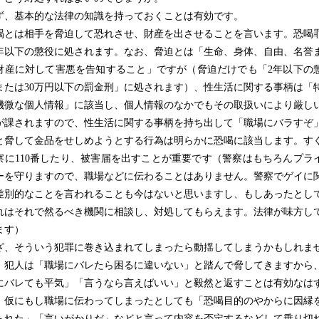
、基本的な法律の知識を持っておくことは有効です。
とは相手を脅迫して恐れさせ、財産を出させることを言います。恐喝
0年以下の懲役に処されます。なお、脅迫とは「生命、身体、自由、名誉
財産に対して害悪を告知すること」ですが（脅迫だけでも「2年以下の
または30万円以下の罰金刑」に処されます）、性生活に関する事柄は「
機微な個人情報」に該当し、個人情報のなかでもその取扱いにより厳し
が課されますので、性生活に関する事柄を持ち出して「職場にバラすぞ
と脅して金品をせしめようとする行為は明らかに恐喝に該当します。す
察に110番したり、被害届を出すことが重要です（警察はもちろんプラ
ーを守りますので、職場などに伝わることはありません。警察でゲイに
差別的なことを言われることも今はないと思いますし、もしあったとし
れはそれで然るべき機関に相談し、対処してもらえます。法律が味方し
ます）
、そういう犯罪に巻き込まれてしまったら動揺してしまうかもしれま
、犯人は「職場にバレたら困るに違いない」と踏んで脅してきますから
にバレても平気」「言うなら言えばいい」と毅然と返すことは有効なは
。仮にもし職場に伝わってしまったとしても「恐喝目的のやからに因縁
られた」「言いがかりだ」などと言って内容を否定するなどして乗り切