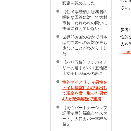
会い
変更を認めました
さい
【住民票続柄】総務省の
曖昧な回答に対して大村
市長「われわれの問いに
明確に答えていない」
参考
性的
世界26ヵ国のなかで日本
は同性婚への反対が最も
人を
少ないことがわかりまし
http
た
【パリ五輪】ノンバイナ
リーの選手がパリ五輪陸
上女子1500m米代表に
性的マイノリティ男性を
トイレ個室におびき出し
て現金を脅し取った男女
4人が恐喝容疑で逮捕
【同性パートナーシップ
証明制度】福島市でスタ
ート、人口カバー率85％
超え