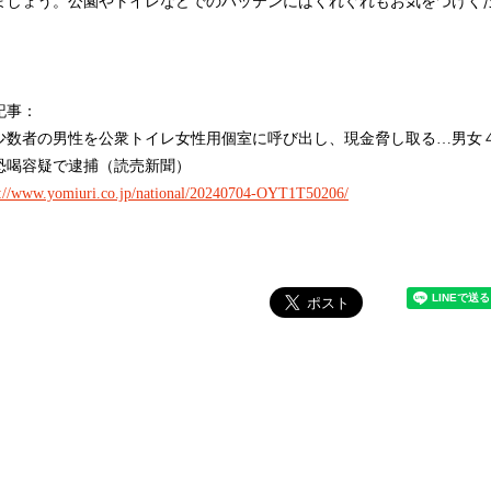
ましょう。公園やトイレなどでのハッテンにはくれぐれもお気をつけく
。
記事：
少数者の男性を公衆トイレ女性用個室に呼び出し、現金脅し取る…男女
恐喝容疑で逮捕（読売新聞）
s://www.yomiuri.co.jp/national/20240704-OYT1T50206/