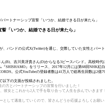
貴さんがパートナーシップ宣誓「いつか、結婚できる日が来たら」
ップ宣誓「いつか、結婚できる日が来たら」
、バンドの公式X(Twitter)を通じ、交際していた女性と
B)、吉川美冴貴さん(D)からなる3ピースバンド。高校時代に出場した「
ム『SHISHAMO』をリリース、2017年12月には第68回N
CORDS。公式YouTubeの登録者数は41万人で総再生回数は2億7
として以下の文面が投稿されました。
性の方とパートナーシップの宣誓を行いました！
、彼女とこれから2人で手を取り合って人生を歩んでいきます
マーとして邁進していくので、皆さんどうか応援よろしくお願い