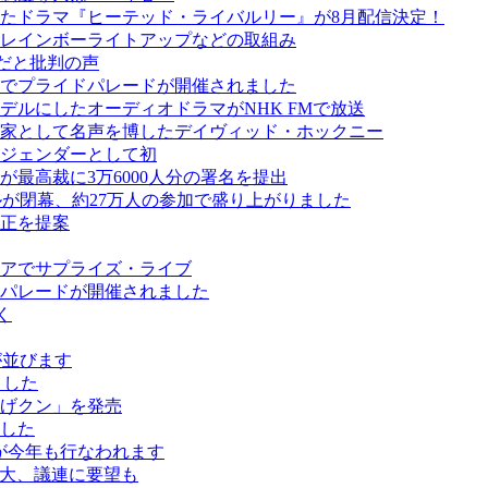
たドラマ『ヒーテッド・ライバルリー』が8月配信決定！
レインボーライトアップなどの取組み
だと批判の声
でプライドパレードが開催されました
ルにしたオーディオドラマがNHK FMで放送
画家として名声を博したデイヴィッド・ホックニー
ジェンダーとして初
最高裁に3万6000人分の署名を提出
スティバルが閉幕、約27万人の参加で盛り上がりました
正を提案
アでサプライズ・ライブ
パレードが開催されました
く
ールが並びます
ました
げクン」を発売
した
が今年も行なわれます
拡大、議連に要望も