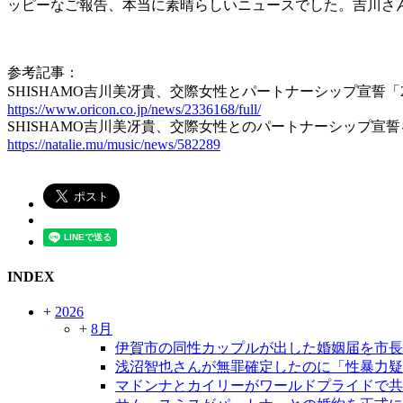
ッピーなご報告、本当に素晴らしいニュースでした。吉川さ
参考記事：
SHISHAMO吉川美冴貴、交際女性とパートナーシップ宣
https://www.oricon.co.jp/news/2336168/full/
SHISHAMO吉川美冴貴、交際女性とのパートナーシップ宣
https://natalie.mu/music/news/582289
INDEX
+
2026
+
8月
伊賀市の同性カップルが出した婚姻届を市長
浅沼智也さんが無罪確定したのに「性暴力疑
マドンナとカイリーがワールドプライドで共