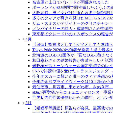
名古屋と山口でパレードが開催されました
ポーランドがEU他国で同性婚したふうふの
大阪高裁、男／女だけに限られる戸籍記載は
多くのクィアが輝きを見せたMET GALA 202
サム・スミスがデザイナーのクリスチャン・
ノンバイナリーの詩人・成清朔さんが中原中
東京都でクレード1bのエムポックスの報告
+
4月
【追悼】指揮者としてもゲイとしても素晴ら
Tokyo Pride 2026の出演者が発表！過去
北海道のLGBTQ団体が「変なLGBT教え
和田彩花さんの結婚報告が素晴らしいと話題
米政権がストーンウォール国定史跡でのレイ
SNSで誹謗中傷を受けたトランスジェンダ
今年オスカーに輝いた唯一のクィア映画が5
今年の金沢プライドウィークは10月2日から
気仙沼市、川西市、東かがわ市、さぬき市、
aktaが厚労省からコミュニティセンター事
世界初の同性婚法制化から25周年、オラン
+
3月
【婚姻平等訴訟】原告らが会見、最高裁での