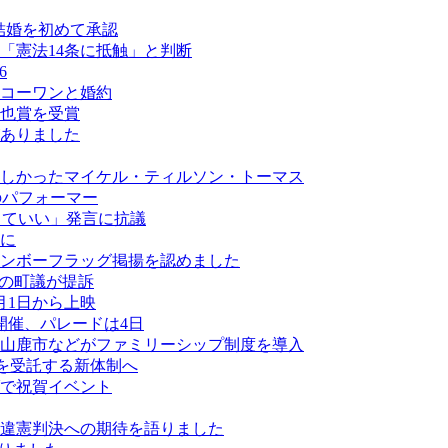
結婚を初めて承認
「憲法14条に抵触」と判断
6
コーワンと婚約
也賞を受賞
がありました
しかったマイケル・ティルソン・トーマス
最多のパフォーマー
なくていい」発言に抗議
に
ンボーフラッグ掲揚を認めました
ーの町議が提訴
月1日から上映
開催、パレードは4日
山鹿市などがファミリーシップ制度を導入
業を受託する新体制へ
ダで祝賀イベント
違憲判決への期待を語りました