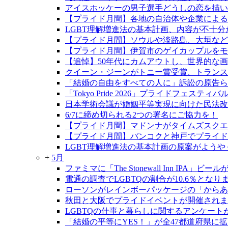
アイスホッケーの男子選手どうしの恋を描い
【プライド月間】各地の自治体や企業による
LGBT理解増進法の基本計画、内容が不十分
【プライド月間】ソウルや淡路島、大垣など
【プライド月間】伊賀市のゲイカップルをモデ
【追悼】50年代にカムアウトし、世界的な
クイーン・ジーンがトニー賞受賞、トランス
「結婚の自由をすべての人に」訴訟の原告らが
「Tokyo Pride 2026」プライドフェ
日本学術会議が婚姻平等実現に向けた民法改
6/7に締め切られる2つの署名にご協力を！
【プライド月間】マドンナがタイムズスクエ
【プライド月間】バンコクと神戸でプライド
LGBT理解増進法の基本計画の原案がようや
+
5月
ファミマに「The Stonewall Inn IPA」ビ
電通の調査でLGBTQの割合が10.6％となり
ローソンがレインボーパッケージの「からあ
秋田と大阪でプライドイベントが開催されま
LGBTQの仕事と暮らしに関するアンケート
「結婚の平等にYES！」が全47都道府県に