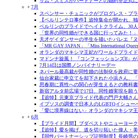
サム・スミスがパートナーとの婚約を正式に
+
7月
スペンサー・チュニックがプログレス・プラ
【ベルリンテロ事件】追悼集会が開かれ、独
ベルリンのプライドでヘイトクライム、30
「世界の同性婚ができる国に行ってみた！」
天才ゲイダンサーの半生を描いたバレエ『ヌレ
「MR GAY JAPAN」「Miss International Qu
オランダのマキシマ王妃がワールドプライド
マドンナ旋風！ 『コンフェッションズII』
7月14日は国際ノンバイナリーデー
ネパール最高裁が同性婚の法制化を政府に要
仙台家裁に申立てを却下された小浜さん、「
思春期に異性への関心が芽生えるとの教科書
新宿アルタ前広場で17日、同性婚実現を願う
【追悼】元東京プライド代表の門戸大輔さん
イプソスの調査で日本人のLGBTQイシュ
「愛に境界線はない」オランダのマキシマ王
+
6月
【プライド月間】ブダペストやニューヨーク
【追悼】愛を掲げ、道を切り拓いた偉人・
【同性パートナーシップ証明制度】長崎県の制