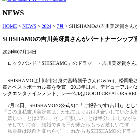
NEWS
HOME
>
NEWS
>
2024
>
7月
> SHISHAMOの吉川美冴
SHISHAMOの吉川美冴貴さんがパートナーシ
2024年07月14日
ロックバンド「SHISHAMO」のドラマー・吉川美冴貴さんが
SHISHAMOは川崎市出身の宮崎朝子さん(G＆Vo)、松岡彩さん(
賞とベストボーカル賞を受賞、2013年11月、デビューアルバ
ックエンタテインメント、レーベルはGOOD CREATORS RE
7月14日、SHISHAMOの公式Xに「ご報告です(吉川)」
「この度私吉川美冴貴は、かねてよりお付き合いしていた女
嬉しいことは2倍に、そして悲しいことは半分こにしながら
そしていつか、結婚できる日が来たらもっと嬉しいです！
私自身は以前と変わらず、これからもSHISHAMOのドラ