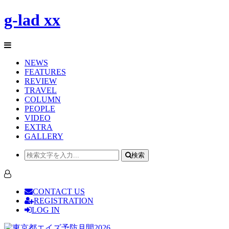
g-lad xx
NEWS
FEATURES
REVIEW
TRAVEL
COLUMN
PEOPLE
VIDEO
EXTRA
GALLERY
検索
CONTACT US
REGISTRATION
LOG IN