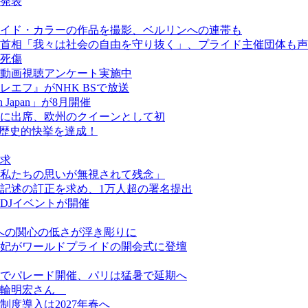
発表
イド・カラーの作品を撮影、ベルリンへの連帯も
首相「我々は社会の自由を守り抜く」、プライド主催団体も声
人死傷
動画視聴アンケート実施中
エフ』がNHK BSで放送
een Japan」が8月開催
に出席、欧州のクイーンとして初
が歴史的快挙を達成！
求
私たちの思いが無視されて残念」
記述の訂正を求め、1万人超の署名提出
DJイベントが開催
ーへの関心の低さが浮き彫りに
妃がワールドプライドの開会式に登壇
でパレード開催、パリは猛暑で延期へ
美輪明宏さん
度導入は2027年春へ